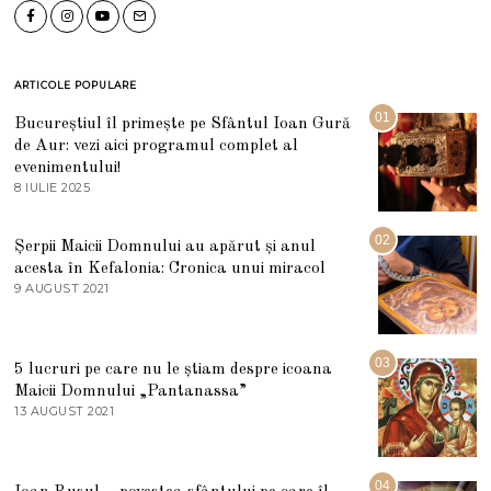
ARTICOLE POPULARE
01
Bucureștiul îl primește pe Sfântul Ioan Gură
de Aur: vezi aici programul complet al
evenimentului!
8 IULIE 2025
1
0
I
U
02
Șerpii Maicii Domnului au apărut și anul
L
acesta în Kefalonia: Cronica unui miracol
I
E
9 AUGUST 2021
2
2
7
0
M
2
A
5
R
03
5 lucruri pe care nu le știam despre icoana
T
I
Maicii Domnului „Pantanassa”
E
13 AUGUST 2021
1
2
3
0
A
2
U
2
G
04