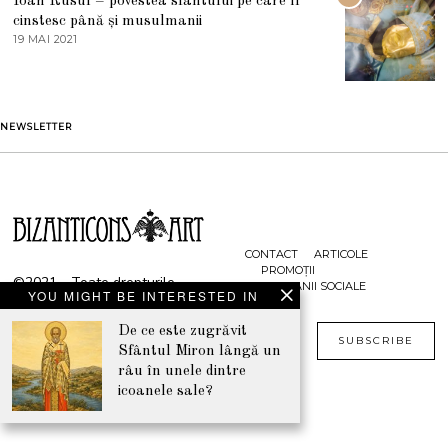
Ioan Rusul – povestea sfântului pe care îl
U
S
cinstesc până și musulmanii
T
19 MAI 2021
1
2
9
0
M
2
A
1
I
2
NEWSLETTER
0
2
1
CONTACT
ARTICOLE
PROMOȚII
©2021 - Toate drepturile
CAMPANII SOCIALE
YOU MIGHT BE INTERESTED IN
rezervate
www.bizanticons.ro
De ce este zugrăvit
SUBSCRIBE
Sfântul Miron lângă un
râu în unele dintre
icoanele sale?