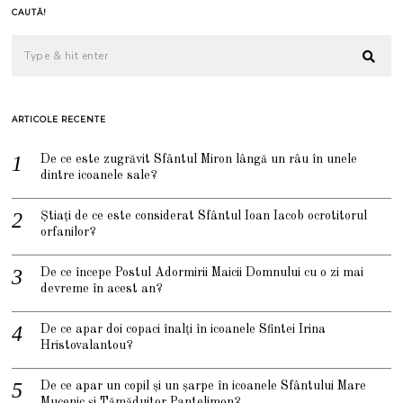
CAUTĂ!
ARTICOLE RECENTE
De ce este zugrăvit Sfântul Miron lângă un râu în unele
dintre icoanele sale?
Știați de ce este considerat Sfântul Ioan Iacob ocrotitorul
orfanilor?
De ce începe Postul Adormirii Maicii Domnului cu o zi mai
devreme în acest an?
De ce apar doi copaci înalți în icoanele Sfintei Irina
Hristovalantou?
De ce apar un copil și un șarpe în icoanele Sfântului Mare
Mucenic și Tămăduitor Pantelimon?