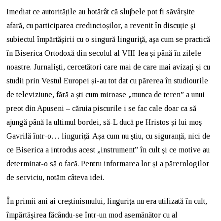
Imediat ce autoritățile au hotărât că slujbele pot fi săvârșite
afară, cu participarea credincioșilor, a revenit în discuție şi
subiectul împărtăşirii cu o singură linguriţă, aşa cum se practică
în Biserica Ortodoxă din secolul al VIII-lea și până în zilele
noastre. Jurnaliști, cercetători care mai de care mai avizați și cu
studii prin Vestul Europei și-au tot dat cu părerea în studiourile
de televiziune, fără a ști cum miroase „munca de teren” a unui
preot din Apuseni – căruia piscurile i se fac cale doar ca să
ajungă până la ultimul bordei, să-L ducă pe Hristos și lui moș
Gavrilă într-o… linguriță. Așa cum nu știu, cu siguranță, nici de
ce Biserica a introdus acest „instrument” în cult și ce motive au
determinat-o să o facă. Pentru informarea lor și a părerologilor
de serviciu, notăm câteva idei.
În primii ani ai creștinismului, lingurița nu era utilizată în cult,
împărtăşirea făcându-se într-un mod asemănător cu al