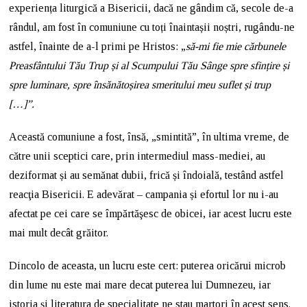
experiența liturgică a Bisericii, dacă ne gândim că, secole de-a
rândul, am fost în comuniune cu toți înaintașii noștri, rugându-ne
astfel, înainte de a-l primi pe Hristos: „
să-mi fie mie cărbunele
Preasfântului Tău Trup și al Scumpului Tău Sânge spre sfințire și
spre luminare, spre însănătoșirea smeritului meu suflet și trup
[…]”.
Această comuniune a fost, însă, „smintită”, în ultima vreme, de
către unii sceptici care, prin intermediul mass-mediei, au
deziformat și au semănat dubii, frică și îndoială, testând astfel
reacţia Bisericii. E adevărat – campania și efortul lor nu i-au
afectat pe cei care se împărtăşesc de obicei, iar acest lucru este
mai mult decât grăitor.
Dincolo de aceasta, un lucru este cert: puterea oricărui microb
din lume nu este mai mare decat puterea lui Dumnezeu, iar
istoria și literatura de specialitate ne stau martori în acest sens.