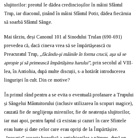
slujitorilor: preotul le dădea credincioșilor în mâini Sfântul
Trup, iar diaconul, ținând în mâini Sfântul Potir, dădea fiecăruia
să soarbă Sfântul Sânge.
Mai târziu, deși Canonul 101 al Sinodului Trulan (690-691)
prevedea că, dacă cineva vrea să se împărtăşească cu
Preacuratul Trup,
„făcându-şi mâinile în forma crucii, aşa să se
apropie şi să primească împărtăşirea harului”
, prin secolul al VIII-
lea, în Antiohia, după multe discuții, s-a hotărât introducerea
linguriţei în cult. Din ce motive?
În primul rând pentru a se evita o eventuală profanare a Trupului
și Sângelui Mântuitorului (inclusiv utilizarea în scopuri magice),
cauzată fie de neglijenţa mirenilor, fie de neatenția slujitorilor,
iar mai apoi, pentru faptul că existau și cazuri în care Sfintele
erau luate și date celor care erau opriți de la Împărtășire.
„Inovația” aceasta benefică a antiohienilor a pătruns, după un