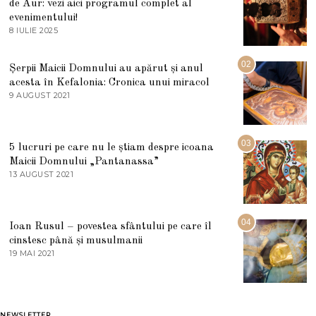
de Aur: vezi aici programul complet al
evenimentului!
8 IULIE 2025
1
0
I
U
02
Șerpii Maicii Domnului au apărut și anul
L
acesta în Kefalonia: Cronica unui miracol
I
E
9 AUGUST 2021
2
2
7
0
M
2
A
5
R
03
5 lucruri pe care nu le știam despre icoana
T
I
Maicii Domnului „Pantanassa”
E
13 AUGUST 2021
1
2
3
0
A
2
U
2
G
04
Ioan Rusul – povestea sfântului pe care îl
U
S
cinstesc până și musulmanii
T
19 MAI 2021
1
2
9
0
M
2
A
1
I
2
NEWSLETTER