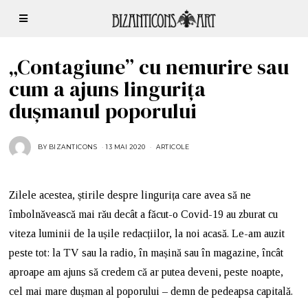
„Contagiune” cu nemurire sau
cum a ajuns lingurița
dușmanul poporului
BY
BIZANTICONS
13 MAI 2020
ARTICOLE
Zilele acestea, știrile despre lingurița care avea să ne
îmbolnăvească mai rău decât a făcut-o Covid-19 au zburat cu
viteza luminii de la ușile redacțiilor, la noi acasă. Le-am auzit
peste tot: la TV sau la radio, în mașină sau în magazine, încât
aproape am ajuns să credem că ar putea deveni, peste noapte,
cel mai mare dușman al poporului – demn de pedeapsa capitală.