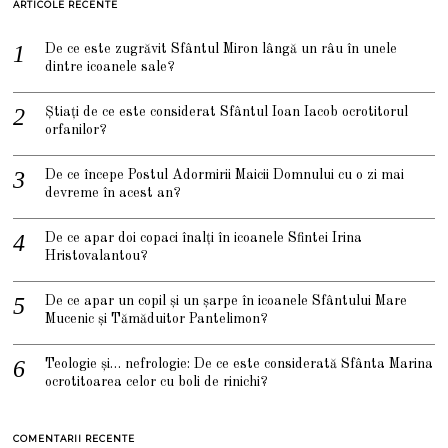
ARTICOLE RECENTE
De ce este zugrăvit Sfântul Miron lângă un râu în unele
dintre icoanele sale?
Știați de ce este considerat Sfântul Ioan Iacob ocrotitorul
orfanilor?
De ce începe Postul Adormirii Maicii Domnului cu o zi mai
devreme în acest an?
De ce apar doi copaci înalți în icoanele Sfintei Irina
Hristovalantou?
De ce apar un copil și un șarpe în icoanele Sfântului Mare
Mucenic și Tămăduitor Pantelimon?
Teologie și… nefrologie: De ce este considerată Sfânta Marina
ocrotitoarea celor cu boli de rinichi?
COMENTARII RECENTE