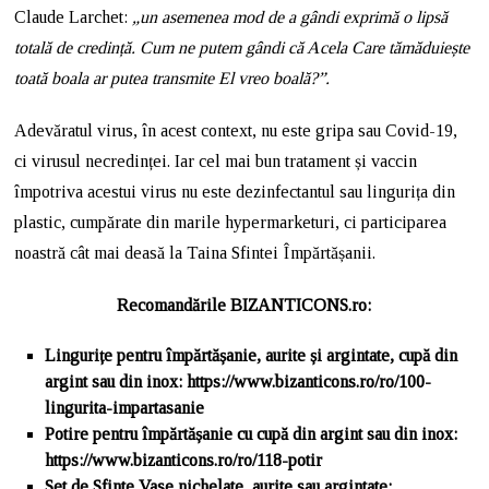
Claude Larchet:
„un asemenea mod de a gândi exprimă o lipsă
totală de credință. Cum ne putem gândi că Acela Care tămăduiește
toată boala ar putea transmite El vreo boală?”.
Adevăratul virus, în acest context, nu este gripa sau Covid-19,
ci virusul necredinței. Iar cel mai bun tratament și vaccin
împotriva acestui virus nu este dezinfectantul sau lingurița din
plastic, cumpărate din marile hypermarketuri, ci participarea
noastră cât mai deasă la Taina Sfintei Împărtășanii.
Recomandările BIZANTICONS.ro:
Lingurițe pentru împărtășanie, aurite și argintate, cupă din
argint sau din inox: https://www.bizanticons.ro/ro/100-
lingurita-impartasanie
Potire pentru împărtășanie cu cupă din argint sau din inox:
https://www.bizanticons.ro/ro/118-potir
Set de Sfinte Vase nichelate, aurite sau argintate: