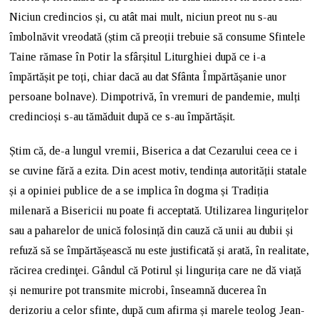
Niciun credincios și, cu atât mai mult, niciun preot nu s-au
îmbolnăvit vreodată (știm că preoții trebuie să consume Sfintele
Taine rămase în Potir la sfârșitul Liturghiei după ce i-a
împărtășit pe toți, chiar dacă au dat Sfânta Împărtășanie unor
persoane bolnave). Dimpotrivă, în vremuri de pandemie, mulți
credincioși s-au tămăduit după ce s-au împărtășit.
Știm că, de-a lungul vremii, Biserica a dat Cezarului ceea ce i
se cuvine fără a ezita. Din acest motiv, tendința autorității statale
și a opiniei publice de a se implica în dogma și Tradiția
milenară a Bisericii nu poate fi acceptată. Utilizarea lingurițelor
sau a paharelor de unică folosință din cauză că unii au dubii și
refuză să se împărtășească nu este justificată și arată, în realitate,
răcirea credinţei. Gândul că Potirul și lingurița care ne dă viață
și nemurire pot transmite microbi, înseamnă ducerea în
derizoriu a celor sfinte, după cum afirma și marele teolog Jean-