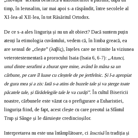
timp, în Ierusalim, iar mai apoi s-a răspândit, între secolele al
XI-lea-al XII-lea, în tot Răsăritul Ortodox.
De ce s-a ales lingurița și nu un alt obiect? Dacă suntem puțin
atenți la etimologia cuvântului, vedem că, în limba greacă, ea
are sensul de „clește” (λαβίς), înțeles care ne trimite la viziunea
veterotestementară a prorocului Isaia (Isaia 6, 6-7):
„Atunci,
unul dintre serafimi a zburat spre mine, având în mâna sa un
cărbune, pe care îl luase cu cleștele de pe jertfelnic. Și l-a apropiat
de gura mea și a zis: Iată s-a atins de buzele tale și va șterge toate
păcatele tale, și fărădelegile tale le va curăți”.
În cultul Bisericii
noastre, cărbunele este văzut ca o prefigurare a Euharistiei,
lingurița fiind, de fapt, acest clește cu care preotul ia Sfântul
Trup și Sânge și le dăruiește credincioșilor.
Interpretarea nu este una întâmplătoare, ci
înscrisă
în tradiția și