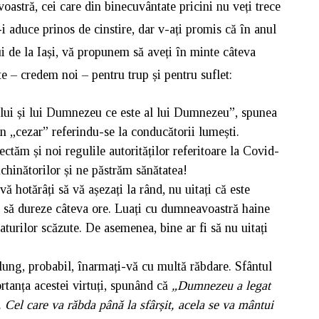
oastră, cei care din binecuvântate pricini nu veți trece
-i aduce prinos de cinstire, dar v-ați promis că în anul
lui de la Iași, vă propunem să aveți în minte câteva
e – credem noi – pentru trup și pentru suflet:
rului și lui Dumnezeu ce este al lui Dumnezeu”, spunea
 „cezar” referindu-se la conducătorii lumești.
tăm și noi regulile autorităților referitoare la Covid-
chinătorilor și ne păstrăm sănătatea!
 hotărâți să vă așezați la rând, nu uitați că este
u să dureze câteva ore. Luați cu dumneavoastră haine
turilor scăzute. De asemenea, bine ar fi să nu uitați
 lung, probabil, înarmați-vă cu multă răbdare. Sfântul
rtanța acestei virtuți, spunând că
„Dumnezeu a legat
Cel care va răbda până la sfârșit, acela se va mântui