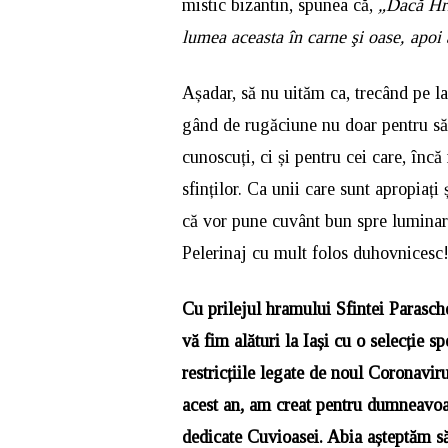
mistic bizantin, spunea că,
„Dacă Hri
lumea aceasta în carne şi oase, apoi 
Așadar, să nu uităm ca, trecând pe l
gând de rugăciune nu doar pentru sănă
cunoscuți, ci și pentru cei care, încă
sfinților. Ca unii care sunt apropiați
că vor pune cuvânt bun spre luminarea
Pelerinaj cu mult folos duhovnicesc
Cu prilejul hramului Sfintei Para
vă fim alături la Iași cu o selecție s
restricțiile legate de noul Coronaviru
acest an, am creat pentru dumneavoa
dedicate Cuvioasei. Abia așteptăm să 