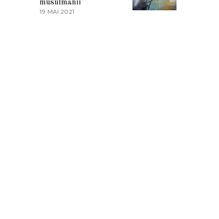
musulmanii
T
19 MAI 2021
1
2
9
0
M
2
A
1
I
2
0
2
1