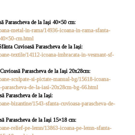
să Parascheva de la Iași 40×50 cm:
icoana-metal-in-rama/14936-icoana-in-rama-sfanta-
i-40×50-cm.html
fânta Cuvioasă Parascheva de la Iași:
coane-textile/14112-icoana-imbracata-in-vesmant-sf-
a Cuvioasă Parascheva de la Iași 20x28cm:
coane-sculpate-si-pictate-manual-bg/15618-icoana-
sa-parascheva-de-la-iasi-20x28cm-bg-66.html
ă Parascheva de la Iași:
coane-bizantine/1543-sfanta-cuvioasa-parascheva-de-
să Parascheva de la Iași 15×18 cm:
coane-relief-pe-lemn/13863-icoana-pe-lemn-sfanta-