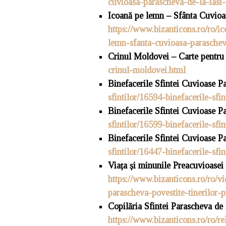
cuvioasa-parascheva-de-la-ias
Icoană pe lemn – Sf
â
nta Cuvioa
https://www.bizanticons.ro/ro/
lemn-sfanta-cuvioasa-parasche
Crinul Moldovei – Carte pentru
crinul-moldovei.html
Binefacerile Sfintei Cuvioase Pa
sfintilor/16594-binefacerile-sf
Binefacerile Sfintei Cuvioase Pa
sfintilor/16599-binefacerile-sf
Binefacerile Sfintei Cuvioase Pa
sfintilor/16447-binefacerile-sf
Via
ț
a și minunile Preacuvioasei 
https://www.bizanticons.ro/ro/vi
parascheva-povestite-tinerilor-p
Copilăria Sfintei Parascheva de 
https://www.bizanticons.ro/ro/re