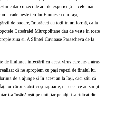
estimentar cu zeci de ani de experiență la cele mai
uma cade peste teii lui Eminescu din Iași,
gărzii de onoare, îmbrăcați cu toții în uniformă, ca la
lopotele Catedralei Mitropolitane dau de veste în toate
apropie ziua ei. A Sfintei Cuvioase Parascheva de la
ite de limitarea infectării cu acest virus care ne-a atras
realizat că ne apropiem cu pași repezi de finalul lui
orința de a ajunge și în acest an la Iași, căci știu că
ața oricăror statistici și rapoarte, iar ceea ce au simțit
ar i-a însănătoșit pe unii, iar pe alții i-a ridicat din