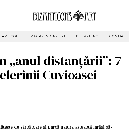
ARTICOLE
MAGAZIN ON-LINE
DESPRE NOI
CONTACT
n „anul distanțării”: 7
lerinii Cuvioasei
ește de sărbătoare și parcă natura așteaptă iarăși să-