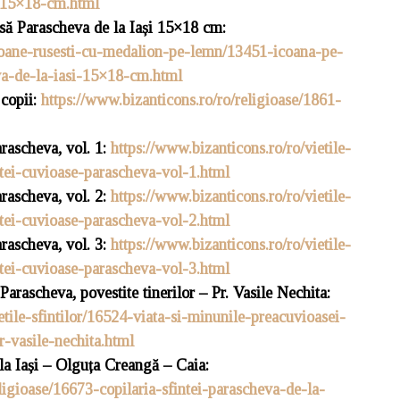
i-15×18-cm.html
să Parascheva de la Iași 15×18 cm:
icoane-rusesti-cu-medalion-pe-lemn/13451-icoana-pe-
va-de-la-iasi-15×18-cm.html
 copii:
https://www.bizanticons.ro/ro/religioase/1861-
rascheva, vol. 1:
https://www.bizanticons.ro/ro/vietile-
intei-cuvioase-parascheva-vol-1.html
rascheva, vol. 2:
https://www.bizanticons.ro/ro/vietile-
intei-cuvioase-parascheva-vol-2.html
rascheva, vol. 3:
https://www.bizanticons.ro/ro/vietile-
intei-cuvioase-parascheva-vol-3.html
Parascheva, povestite tinerilor – Pr. Vasile Nechita:
etile-sfintilor/16524-viata-si-minunile-preacuvioasei-
r-vasile-nechita.html
la Ia
și
– Olguța Creangă – Caia:
ligioase/16673-copilaria-sfintei-parascheva-de-la-