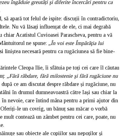
u îngăduie greutăți şi diferite încercări pentru ca
.
, să apară tot felul de ispite: discuții în contradictoriu,
ltele. Nu vă lăsați influențat de ele, ci mai degrabă
au chiar Acatistul Cuvioasei Parascheva, pentru a vă
 Mântuitorul ne spune:
„În voi este Împărăţia lui
si liniștea necesară pentru ca rugăciunea să fie bine-
intele Cleopa Ilie, îi sfătuia pe toți cei care îl căutau
mț:
„Fără răbdare, fără milostenie şi fără rugăciune nu
 după ce am discutat despre răbdare și rugăciune, nu
ntâlni în drumul dumneavoastră către Iași sau chiar la
, în nevoie, care întind mâna pentru a primi ajutor din
 Oferiți-le un covrig, un bănuț sau măcar o vorbă
e mult contează un zâmbet pentru cei care, poate, nu
e.
inuțe sau obiecte ale copiilor sau nepoților și