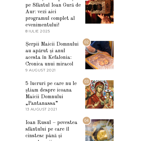
pe Sfântul Ioan Gură de
Aur: vezi aici
programul complet al
evenimentului!
8 IULIE 2025
1
0
I
02
Șerpii Maicii Domnului
U
au apărut și anul
L
I
acesta în Kefalonia:
E
Cronica unui miracol
2
9 AUGUST 2021
2
0
7
2
M
03
5
5 lucruri pe care nu le
A
știam despre icoana
R
T
Maicii Domnului
I
„Pantanassa”
E
13 AUGUST 2021
1
2
3
0
A
04
2
Ioan Rusul – povestea
U
2
sfântului pe care îl
G
U
cinstesc până și
S