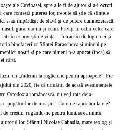
oaște ale Cuvioasei, spre a le fi de ajutor și a-i ocroti
 care contestă puterea lor, trebuie să știe că sfintele
ăci s-au împărtăşit de slavă şi de putere dumnezeiască.
asul, gura, dar nu și ochii. Priviți în ochii celor care
citi în ei povești de viață… Intrați în dialog cu ei și
istoria binefacerilor Sfintei Parascheva și minuni pe
semenilor noștri și pe care nimeni n-a apucat (încă) să
i cărți.
cluzii, un „îndemn la rugăciune pentru aproapele”. Fie
ajului din 2020, fie că urmăriți de acasă evenimentele
ru Ortodoxia românească, nu veți rata deja-
resa „pupătorilor de moaște”. Cum ne raportăm la ele?
l de creștin: rugându-ne pentru luminarea minții
i ajutorul lor. Sfântul Nicolae Cabasila, mare teolog și