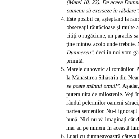
(Matei 10, 22). De aceea Dumneze
oamenii să exerseze în răbdare”
Este posibil ca, așteptând la rând
observații răutăcioase și multe a
citiți o rugăciune, un paraclis s
ține mintea acolo unde trebuie.
Dumnezeu”
, deci în noi vom gă
primită.
Marele duhovnic al românilor, Păr
la Mănăstirea Sihăstria din Nea
se poate mântui omul!”.
Așadar,
putem uita de milostenie. Veți î
rândul pelerinilor oameni săraci
partea semenilor. Nu-i ignorați!
bună. Nici nu vă imaginați cât d
mai au pe nimeni în această lum
Luați cu dumneavoastră câteva hă