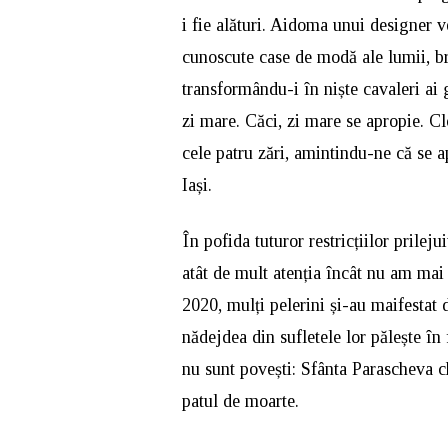
i fie alături. Aidoma unui designer v
cunoscute case de modă ale lumii, br
transformându-i în niște cavaleri ai 
zi mare. Căci, zi mare se apropie. C
cele patru zări, amintindu-ne că se 
Iași.
În pofida tuturor restricțiilor prileju
atât de mult atenția încât nu am mai 
2020, mulți pelerini și-au maifestat d
nădejdea din sufletele lor pălește în f
nu sunt povești: Sfânta Parascheva chi
patul de moarte.