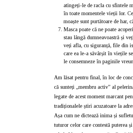
atingeți-le de racla cu sfintele m
în toate momentele vieții lor. Cei
moaște sunt purtătoare de har, c
Masca poate că ne poate acoperi n
stau lângă dumneavoastră și veți 
veți afla, cu siguranță, file din 
care ea le-a săvârșit în viețile 
le consemneze în paginile vreune
Am lăsat pentru final, în loc de con
că sunteți „membru activ” al pelerin
legate de acest moment marcant pent
tradiționalele știri acuzatoare la ad
Așa cum ne dictează inima și sufletu
tuturor celor care contestă puterea ș