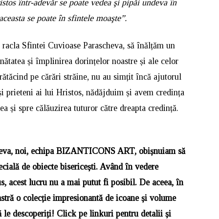
stos într-adevăr se poate vedea şi pipăi undeva în
aceasta se poate în sfintele moaşte”.
a racla Sfintei Cuvioase Parascheva, să înălțăm un
tatea și împlinirea dorințelor noastre și ale celor
 rătăcind pe cărări străine, nu au simțit încă ajutorul
 și prieteni ai lui Hristos, nădăjduim și avem credința
 și spre călăuzirea tuturor către dreapta credință.
!
scheva, noi, echipa BIZANTICONS ART, obișnuiam să
pecială de obiecte bisericești. Având în vedere
s, acest lucru nu a mai putut fi posibil. De aceea, în
stră o colecție impresionantă de icoane și volume
le descoperiți! Click pe linkuri pentru detalii și