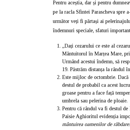
Pentru aceștia, dar și pentru dumneav
pe la racla Sfintei Parascheva spre a
următor veți fi părtași ai pelerinaju
îndemnuri speciale, sfaturi important
„Dați cezarului ce este al ceza
Mântuitorul în Marțea Mare, prin
Urmând acestui îndemn, să respec
19. Păstrăm distanța la rândul în
Este mijloc de octombrie. Dacă vă
destul de probabil ca acest lucr
groase pentru a face față tempera
umbrela sau pelerina de ploaie.
Pentru că rândul va fi destul de
Paisie Aghioritul evidenția impo
mântuirea oamenilor de răbdare. 