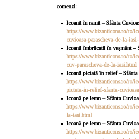
comenzi
:
Icoană în ramă – Sfânta Cuvioa
https://www.bizanticons.ro/ro/
cuvioasa-parascheva-de-la-ias
Icoan
ă
îmbrăcată în veșmânt – S
https://www.bizanticons.ro/ro/i
cuv-parascheva-de-la-iasi.html
Icoan
ă
pictată în relief – Sfânt
https://www.bizanticons.ro/ro/i
pictata-in-relief-sfanta-cuvioa
Icoană pe lemn – Sf
â
nta Cuvioas
https://www.bizanticons.ro/ro/i
la-iasi.html
Icoană pe lemn – Sf
â
nta Cuvioa
https://www.bizanticons.ro/ro/i