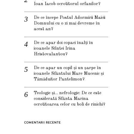
Ioan Iacob ocrotitorul orfanilor?
De ce începe Postul Adormirii Maicii
Domnului cu o zi mai devreme în
acest an?
De ce apar doi copaci înalți în
icoanele Sfintei Irina
Hristovalantou?
De ce apar un copil și un șarpe în
icoanele Sfântului Mare Mucenic și
Tămăduitor Pantelimon?
Teologie și… nefrologie: De ce este
considerată Sfânta Marina
ocrotitoarea celor cu boli de rinichi?
COMENTARII RECENTE