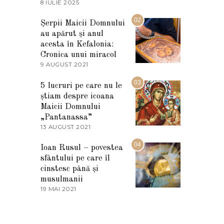
8 IULIE 2025
1
0
I
02
Șerpii Maicii Domnului
U
au apărut și anul
L
I
acesta în Kefalonia:
E
Cronica unui miracol
2
9 AUGUST 2021
2
0
7
2
M
03
5
5 lucruri pe care nu le
A
știam despre icoana
R
T
Maicii Domnului
I
„Pantanassa”
E
13 AUGUST 2021
1
2
3
0
A
04
2
Ioan Rusul – povestea
U
2
sfântului pe care îl
G
U
cinstesc până și
S
musulmanii
T
19 MAI 2021
1
2
9
0
M
2
A
1
I