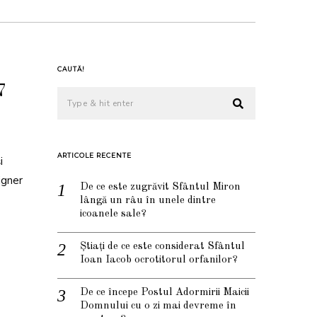
CAUTĂ!
7
ARTICOLE RECENTE
i
igner
De ce este zugrăvit Sfântul Miron
lângă un râu în unele dintre
icoanele sale?
Știați de ce este considerat Sfântul
Ioan Iacob ocrotitorul orfanilor?
De ce începe Postul Adormirii Maicii
Domnului cu o zi mai devreme în