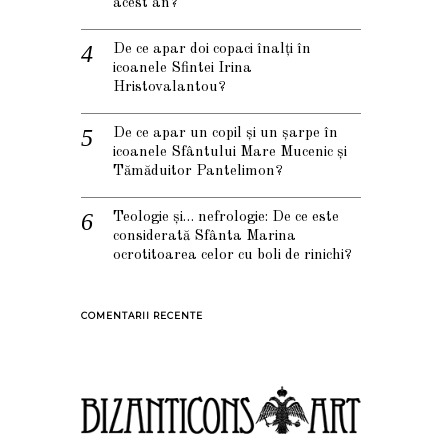
acest an?
De ce apar doi copaci înalți în
icoanele Sfintei Irina
Hristovalantou?
De ce apar un copil și un șarpe în
icoanele Sfântului Mare Mucenic și
Tămăduitor Pantelimon?
Teologie și… nefrologie: De ce este
considerată Sfânta Marina
ocrotitoarea celor cu boli de rinichi?
COMENTARII RECENTE