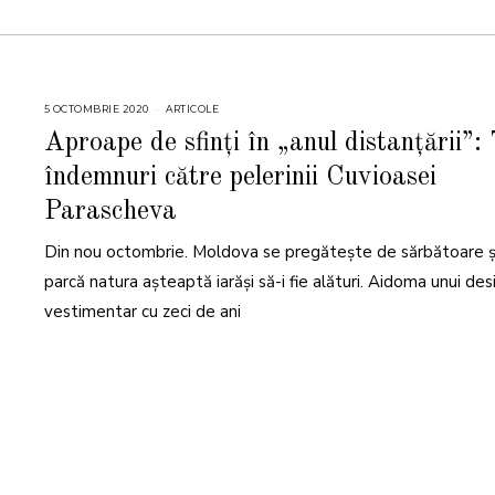
5 OCTOMBRIE 2020
ARTICOLE
Aproape de sfinți în „anul distanțării”: 
îndemnuri către pelerinii Cuvioasei
Parascheva
Din nou octombrie. Moldova se pregătește de sărbătoare ș
parcă natura așteaptă iarăși să-i fie alături. Aidoma unui des
vestimentar cu zeci de ani