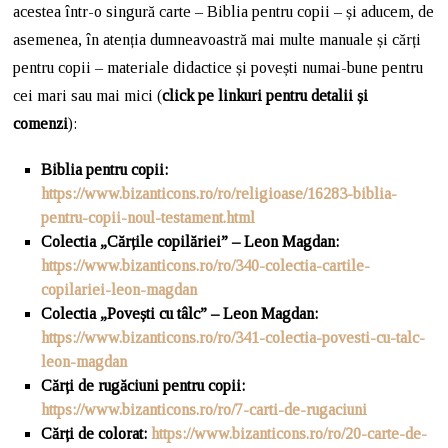
acestea într-o singură carte – Biblia pentru copii – și aducem, de
asemenea, în atenția dumneavoastră mai multe manuale și cărți
pentru copii – materiale didactice și povești numai-bune pentru
cei mari sau mai mici (
click pe linkuri pentru detalii și
comenzi
):
Biblia pentru copii:
https://www.bizanticons.ro/ro/religioase/16283-biblia-
pentru-copii-noul-testament.html
Colectia „Cărțile copilăriei” – Leon Magdan:
https://www.bizanticons.ro/ro/340-colectia-cartile-
copilariei-leon-magdan
Colectia „Povești cu tâlc” – Leon Magdan:
https://www.bizanticons.ro/ro/341-colectia-povesti-cu-talc-
leon-magdan
Cărți de rugăciuni pentru copii:
https://www.bizanticons.ro/ro/7-carti-de-rugaciuni
Cărți de colorat:
https://www.bizanticons.ro/ro/20-carte-de-