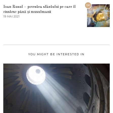
2
G
04
Ioan Rusul – povestea sfântului pe care îl
U
S
cinstesc până și musulmanii
T
19 MAI 2021
1
2
9
0
M
2
A
1
I
2
0
2
1
YOU MIGHT BE INTERESTED IN