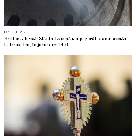
19 APRILIE 2025
1
9
Hristos a Înviat! Sfânta Lumină s-a pogorât și anul acesta
A
P
la Ierusalim, în jurul orei 14.35
R
I
L
I
E
2
0
2
5