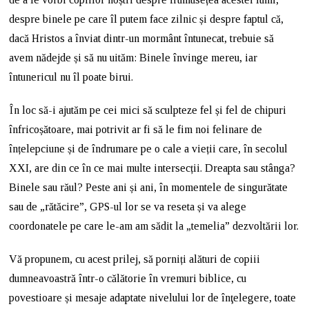
despre binele pe care îl putem face zilnic și despre faptul că,
dacă Hristos a înviat dintr-un mormânt întunecat, trebuie să
avem nădejde și să nu uităm: Binele învinge mereu, iar
întunericul nu îl poate birui.
În loc să-i ajutăm pe cei mici să sculpteze fel și fel de chipuri
înfricoșătoare, mai potrivit ar fi să le fim noi felinare de
înțelepciune și de îndrumare pe o cale a vieții care, în secolul
XXI, are din ce în ce mai multe intersecții. Dreapta sau stânga?
Binele sau răul? Peste ani și ani, în momentele de singurătate
sau de „rătăcire”, GPS-ul lor se va reseta și va alege
coordonatele pe care le-am am sădit la „temelia” dezvoltării lor.
Vă propunem, cu acest prilej, să porniți alături de copiii
dumneavoastră într-o călătorie în vremuri biblice, cu
povestioare și mesaje adaptate nivelului lor de înţelegere, toate