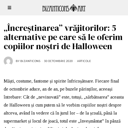
„Încreștinarea” vrăjitorilor: 5
alternative pe care să le oferim
copiilor noștri de Halloween
BY
BIZANTICONS
30 OCTOMBRIE 2020
ARTICOLE
Măști, costume, fantome și spirite înfricoșătoare. Fiecare final
de octombrie aduce, an de an, pe buzele părinților, aceeași
întrebare: Cât de „nevinovată” este, totuși, „sărbătoarea” aceasta
de Halloween și cum putem să le vorbim copiilor noștri despre
altceva, având în vedere că în jurul lor – de la școală, până la
supermarket și locul de joacă, totul este „înveșmântat” în pânză