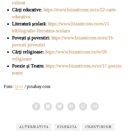
colorat
Cărți educative:
https://www.bizanticons.ro/ro/22-carte-
educativa
Literatură școlară:
https://www.bizanticons.ro/ro/21-
bibliografie-literatura-scolara
Povești și povestiri:
https://www.bizanticons.ro/ro/19-
povesti-povestiri
Cărți religioase:
https://www.bizanticons.ro/ro/18-
religioase
Poezie și Teatru:
https://www.bizanticons.ro/ro/17-poezie-
teatru
Foto:
ljcor
/ pixabay.com
ALTERNATIVA
BISERICA
CRESTINISM