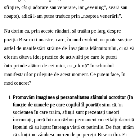
sfințire, cât și adorare sau venerare, iar „evening”, seară sau
noapte), adică l-am putea traduce prin „noaptea venerării”.
Nu dorim ca, prin aceste rânduri, să tratăm pe larg despre
poziția Bisericii noastre, care, în mod evident, nu poate susține
astfel de manifestări străine de Învățătura Mântuitorului, ci să vă
oferim câteva idei practice de activități pe care le puteți
întreprinde alături de cei mici, ca „ofertă” în schimbul
manifestărilor prilejuite de acest moment. Ce putem face, în
mod concret?
Promovăm imaginea și personalitatea sfântului ocrotitor (în
funcție de numele pe care copilul îl poartă):
știm că, în
societatea în care trăim, sfinții sunt prezentați uneori
încruntați, parcă într-un război permanent cu ceilalți datorită
faptului că au luptat întreaga viață cu patimile. De fapt, uităm
că sfinții ne zâmbesc mereu de pe pereții Bisericilor. Ei