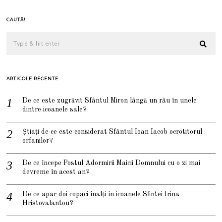
CAUTĂ!
ARTICOLE RECENTE
De ce este zugrăvit Sfântul Miron lângă un râu în unele
dintre icoanele sale?
Știați de ce este considerat Sfântul Ioan Iacob ocrotitorul
orfanilor?
De ce începe Postul Adormirii Maicii Domnului cu o zi mai
devreme în acest an?
De ce apar doi copaci înalți în icoanele Sfintei Irina
Hristovalantou?