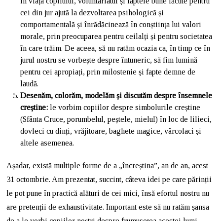
în viața copilului, voluntariatul și faptele bune făcute pentru
cei din jur ajută la dezvoltarea psihologică și
comportamentală și înrădăcinează în conștiința lui valori
morale, prin preocuparea pentru ceilalți și pentru societatea
în care trăim. De aceea, să nu ratăm ocazia ca, în timp ce în
jurul nostru se vorbește despre întuneric, să fim lumină
pentru cei apropiați, prin milostenie și fapte demne de
laudă.
Desenăm, colorăm, modelăm și discutăm despre însemnele
creștine:
le vorbim copiilor despre simbolurile creștine
(Sfânta Cruce, porumbelul, peștele, mielul) în loc de lilieci,
dovleci cu dinți, vrăjitoare, baghete magice, vârcolaci și
altele asemenea.
Așadar, există multiple forme de a „încreștina”, an de an, acest
31 octombrie. Am prezentat, succint, câteva idei pe care părinții
le pot pune în practică alături de cei mici, însă efortul nostru nu
are pretenții de exhaustivitate. Important este să nu ratăm șansa
de a le vorbi copiilor noștri despre frumusețea acestei lumi,