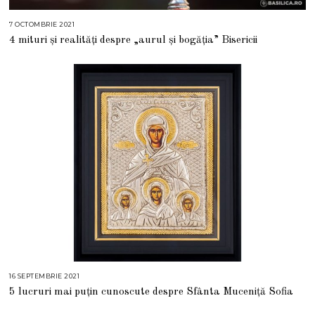
7 OCTOMBRIE 2021
4 mituri și realități despre „aurul și bogăția” Bisericii
16 SEPTEMBRIE 2021
1
6
5 lucruri mai puțin cunoscute despre Sfânta Muceniță Sofia
S
E
P