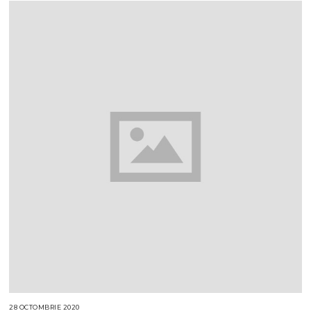
T
E
M
B
R
I
E
2
0
2
1
28 OCTOMBRIE 2020
1