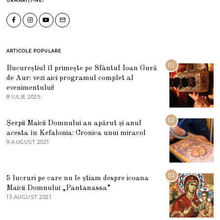
URMĂRIȚI-NE!
ARTICOLE POPULARE
01
Bucureștiul îl primește pe Sfântul Ioan Gură
de Aur: vezi aici programul complet al
evenimentului!
8 IULIE 2025
1
0
I
U
02
Șerpii Maicii Domnului au apărut și anul
L
acesta în Kefalonia: Cronica unui miracol
I
E
9 AUGUST 2021
2
2
7
0
M
2
A
5
R
03
5 lucruri pe care nu le știam despre icoana
T
I
Maicii Domnului „Pantanassa”
E
13 AUGUST 2021
1
2
3
0
A
2
U