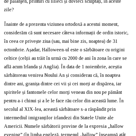
de păianjen, printuri cu lilieci și dovleci sculptați, în aceste
zile?
Înainte de a prezenta viziunea ortodoxă a acestui moment,
considerăm că sunt necesare câteva informații de ordin istoric,
în ceea ce privește ziua (sau, mai bine zis, noaptea) de 31
octombrie. Așadar, Halloween-ul este o sărbătoare cu origini
celtice (celții au trăit în urmă cu 2000 de ani în zona în care se
află acum Irlanda și Anglia). În data de 1 noiembrie, aceștia
sărbătoreau venirea Noului An și considerau că, în noaptea
dintre ani, granița dintre cei vii și cei morți ar dispărea, iar
spiritele și fantomele celor morţi veneau din nou pe pământ
pentru a-i chinui și a le le face rău celor din această lume. În
secolul al XIX-lea, această sărbătoare s-a răspândit prin
intermediul imigranților irlandezi din Statele Unite ale
Americii. Numele sărbătorii provine de la expresia „hallow
evening” (în limba engleză, termenul „hallow” înseamnă atât