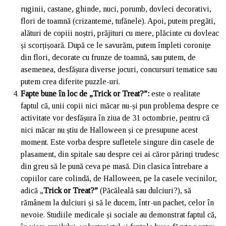
ruginii, castane, ghinde, nuci, porumb, dovleci decorativi,
flori de toamnă (crizanteme, tufănele). Apoi, putem pregăti,
alături de copiii noștri, prăjituri cu mere, plăcinte cu dovleac
și scorțișoară. După ce le savurăm, putem împleti coronițe
din flori, decorate cu frunze de toamnă, sau putem, de
asemenea, desfășura diverse jocuri, concursuri tematice sau
putem crea diferite puzzle-uri.
Fapte bune în loc de „Trick or Treat?”:
este o realitate
faptul că, unii copii nici măcar nu-și pun problema despre ce
activitate vor desfășura în ziua de 31 octombrie, pentru că
nici măcar nu știu de Halloween și ce presupune acest
moment. Este vorba despre sufletele singure din casele de
plasament, din spitale sau despre cei ai căror părinți trudesc
din greu să le pună ceva pe masă. Din clasica întrebare a
copiilor care colindă, de Halloween, pe la casele vecinilor,
adică „
Trick or Treat?”
(Păcăleală sau dulciuri?), să
rămânem la dulciuri și să le ducem, într-un pachet, celor în
nevoie. Studiile medicale și sociale au demonstrat faptul că,