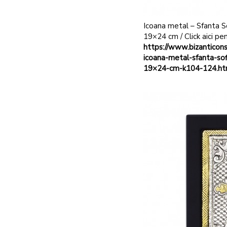
Icoana metal – Sfanta Sofi
19×24 cm / Click aici pen
https://www.bizanticon
icoana-metal-sfanta-sofia
19×24-cm-k104-124.ht