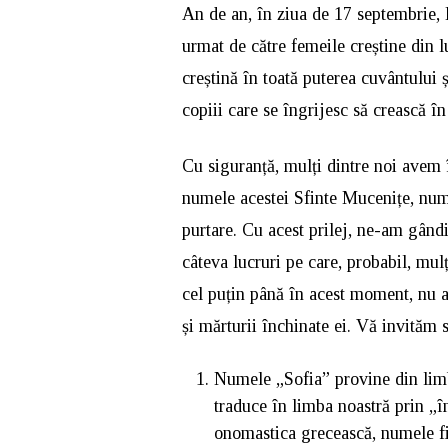
An de an, în ziua de 17 septembrie,
urmat de către femeile creștine din 
creștină în toată puterea cuvântului 
copiii care se îngrijesc să crească î
Cu siguranță, mulți dintre noi avem î
numele acestei Sfinte Mucenițe, num
purtare. Cu acest prilej, ne-am gândi
câteva lucruri pe care, probabil, mul
cel puțin până în acest moment, nu a
și mărturii închinate ei. Vă invităm s
Numele „Sofia” provine din limb
traduce în limba noastră prin „în
onomastica grecească, numele fii