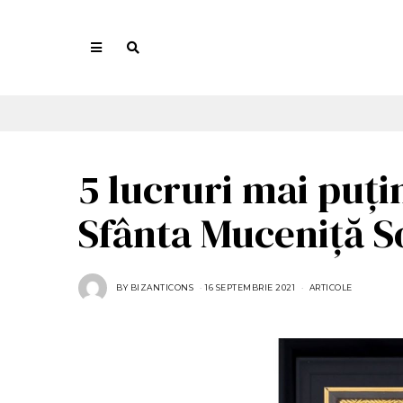
5 lucruri mai puț
Sfânta Muceniță S
BY
BIZANTICONS
16 SEPTEMBRIE 2021
1
ARTICOLE
6
S
E
P
T
E
M
B
R
I