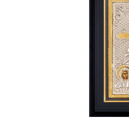
E
2
0
2
1