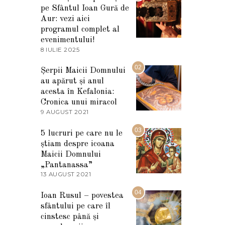
pe Sfântul Ioan Gură de
Aur: vezi aici
programul complet al
evenimentului!
8 IULIE 2025
1
0
I
02
Șerpii Maicii Domnului
U
au apărut și anul
L
I
acesta în Kefalonia:
E
Cronica unui miracol
2
9 AUGUST 2021
2
0
7
2
M
03
5
5 lucruri pe care nu le
A
știam despre icoana
R
T
Maicii Domnului
I
„Pantanassa”
E
13 AUGUST 2021
1
2
3
0
A
04
2
Ioan Rusul – povestea
U
2
sfântului pe care îl
G
U
cinstesc până și
S