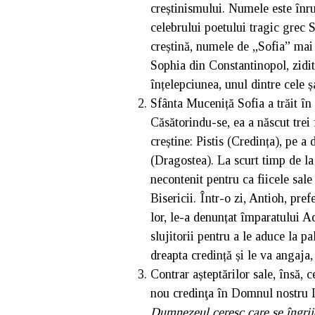
creștinismului. Numele este înr
celebrului poetului tragic grec
creștină, numele de „Sofia” mai 
Sophia din Constantinopol, zidit
înțelepciunea, unul dintre cele ș
Sfânta Muceniță Sofia a trăit în
Căsătorindu-se, ea a născut trei f
creștine: Pistis (Credința), pe a
(Dragostea). La scurt timp de la
necontenit pentru ca fiicele sal
Bisericii. Într-o zi, Antioh, pre
lor, le-a denunțat împaratului Ad
slujitorii pentru a le aduce la p
dreapta credință și le va angaja, u
Contrar așteptărilor sale, însă, c
nou credinţa în Domnul nostru I
Dumnezeul ceresc care se îngrije