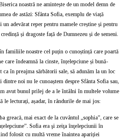
 Biserica noastră ne amintește de un model demn de
lumea de astăzi: Sfânta Sofia, exemplu de viață
și un adevărat reper pentru mamele creștine și pentru
n credință și dragoste față de Dumnezeu și de semeni.
n familiile noastre cel puțin o cunoștință care poartă
e care îndeamnă la cinste, înțelepciune și bună-
t ca în preajma sărbătorii sale, să adunăm la un loc
ți dintre noi nu le cunoaștem despre Sfânta Sofia sau,
m avut bunul prilej de a le întâlni în multele volume
ă le lecturați, așadar, în rândurile de mai jos:
a greacă, mai exact de la cuvântul „sophia”, care se
țelepciune”. Sofia era şi zeiţa înţelepciunii în
nd folosit cu multă vreme înaintea apariției