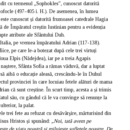
udit cu termenul „Sophokles”, cunoscut datorită
 Sofocle (497-405 i. H.). De asemenea, în lumea
este cunoscut și datorită frumoasei catedrale Hagia
ă de Împăratul creștin Iustinian pentru a evidenția
apte atribute ale Sfântului Duh.
 Italia, pe vremea împăratului Adrian (117-138).
iice, pe care le-a botezat după cele trei virtuți
 doua Elpis (Nădejdea), iar pe a treia Agapis
 naștere, Sfânta Sofia a rămas văduvă, dar a luptat
e să aibă o educație aleasă, crescându-le în Duhul
fectul provinciei în care locuiau fetele alături de mama
rian că sunt creștine. În scurt timp, acesta a și trimis
alatul său, cu gândul că le va convinge să renunțe la
lterior, la palat.
ele trei fete au refuzat cu desăvârşire, mărturisind din
isus Hristos și spunând:
„Noi, tată avem pe
şte de viaţa noastră şi miluieşte sufletele noastre. De