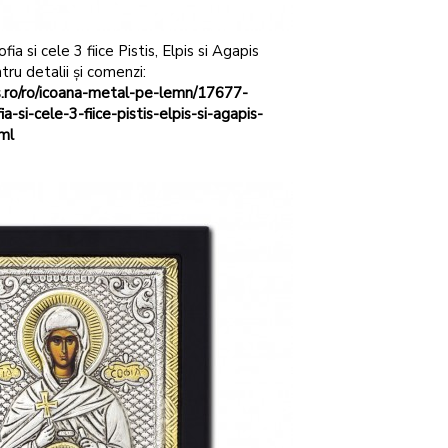
a si cele 3 fiice Pistis, Elpis si Agapis
tru detalii și comenzi:
s.ro/ro/icoana-metal-pe-lemn/17677-
-si-cele-3-fiice-pistis-elpis-si-agapis-
ml