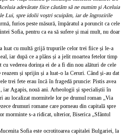
 Aceluia adevărate fiice căutăm să ne numim şi Aceluia
 Lui, spre idolii voştri scuipăm, iar de îngrozirile
rmă, furios peste măsură, împăratul a poruncit ca cele
fintei Sofia, pentru ca ea să sufere și mai mult, nu doar
 luat cu multă grijă trupurile celor trei fiice și le-a
eal, iar după ce a plâns și a jelit moartea fetelor timp
 cu vederea dorința ei de a fi din nou alături de cele
 reazem și sprijin și a luat-o la Ceruri. Când și-au dat
le trei fete erau încă în fragedă pruncie: Pistis avea
, iar Agapis, nouă ani. Arheologii și specialiștii în
uri au localizat mormitele lor pe drumul roman „Via
rezece drumuri romane care porneau din capitală spre
tor morminte s-a ridicat, ulterior, Biserica „Sfântul
cenita Sofia este ocrotitoarea capitalei Bulgariei, la