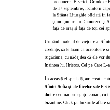
propunerea Bisericii Ortodoxe B
de 17 septembrie, locuitorii capi
la Sfânta Liturghie oficiată în f
și mulțumire lui Dumnezeu și Sf
față de oraș și față de toți cei ap
Urmând modelul de viețuire al Sfintei
credințe, să le luăm ca ocrotitoare 
rugăciune, cu nădejdea că ele vor du
înaintea lui Hristos, Cel pe Care L-au
În această zi specială, am creat pen
Sfintei Sofia şi ale fiicelor sale Pist
dintre cei mai pricepuți iconari, cu 
bizantine. Click pe linkurile aflate 