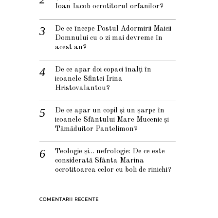
Ioan Iacob ocrotitorul orfanilor?
De ce începe Postul Adormirii Maicii
Domnului cu o zi mai devreme în
acest an?
De ce apar doi copaci înalți în
icoanele Sfintei Irina
Hristovalantou?
De ce apar un copil și un șarpe în
icoanele Sfântului Mare Mucenic și
Tămăduitor Pantelimon?
Teologie și… nefrologie: De ce este
considerată Sfânta Marina
ocrotitoarea celor cu boli de rinichi?
COMENTARII RECENTE