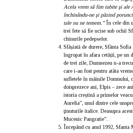
Acela vrem să fim iubite şi ale
închinându-ne şi păzind poruncile
tale nu ne temem.”
În cele din u
trei fete să fie ucise sub ochii S
chinurile pedepselor.
Sfâșiată de durere, Sfânta Sofia a
îngropat în afara cetății, pe un d
de trei zile, Dumnezeu n-a trecut
care i-au fost pentru atâta vreme
sufletele în mâinile Domnului, ce
doisprezece ani, Elpis – zece ani
istoria creștină a primelor veac
Aurelia”, unul dintre cele unsp
ţinuturile italice. Deasupra aces
Mucenic Pangratie”.
Începând cu anul 1992, Sfanta Mu