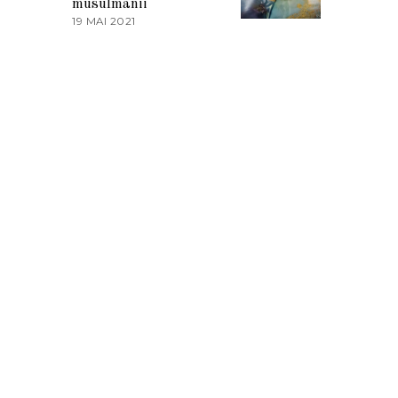
musulmanii
T
19 MAI 2021
1
2
9
0
M
2
A
1
I
2
0
2
1