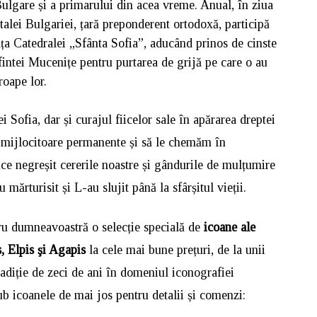
ulgare și a primarului din acea vreme. Anual, în ziua
talei Bulgariei, țară preponderent ortodoxă, participă
ața Catedralei „Sfânta Sofia”, aducând prinos de cinste
intei Mucenițe pentru purtarea de grijă pe care o au
roape lor.
 Sofia, dar și curajul fiicelor sale în apărarea dreptei
și mijlocitoare permanente și să le chemăm în
ce negreșit cererile noastre și gândurile de mulțumire
 mărturisit și L-au slujit până la sfârșitul vieții.
tru dumneavoastră o selecție specială de
icoane ale
is, Elpis şi Agapis
la cele mai bune prețuri, de la unii
tradiție de zeci de ani în domeniul iconografiei
sub icoanele de mai jos pentru detalii și comenzi: