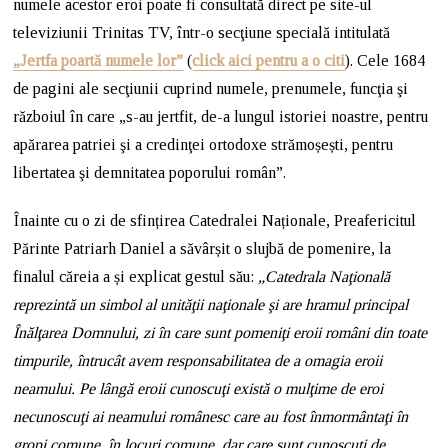
numele acestor eroi poate fi consultată direct pe site-ul
televiziunii Trinitas TV, într-o secţiune specială intitulată
„Jertfa poartă numele lor”
(
click aici pentru a o citi
). Cele 1684
de pagini ale secţiunii cuprind numele, prenumele, funcţia şi
războiul în care „s-au jertfit, de-a lungul istoriei noastre, pentru
apărarea patriei şi a credinţei ortodoxe strămoșești, pentru
libertatea şi demnitatea poporului român”.
Înainte cu o zi de sfințirea Catedralei Naționale, Preafericitul
Părinte Patriarh Daniel a săvârșit o slujbă de pomenire, la
finalul căreia a și explicat gestul său:
„Catedrala Naţională
reprezintă un simbol al unităţii naţionale şi are hramul principal
Înălţarea Domnului, zi în care sunt pomeniţi eroii români din toate
timpurile, întrucât avem responsabilitatea de a omagia eroii
neamului. Pe lângă eroii cunoscuţi există o mulţime de eroi
necunoscuţi ai neamului românesc care au fost înmormântaţi în
gropi comune, în locuri comune, dar care sunt cunoscuţi de