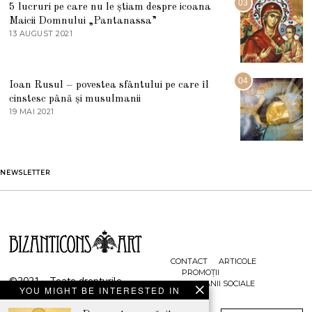
03
5 lucruri pe care nu le știam despre icoana
T
I
Maicii Domnului „Pantanassa”
E
13 AUGUST 2021
1
2
3
0
A
2
U
2
G
04
Ioan Rusul – povestea sfântului pe care îl
U
S
cinstesc până și musulmanii
T
19 MAI 2021
1
2
9
0
M
2
A
1
I
2
NEWSLETTER
0
2
1
CONTACT
ARTICOLE
PROMOȚII
©2021 - Toate drepturile
CAMPANII SOCIALE
YOU MIGHT BE INTERESTED IN
rezervate