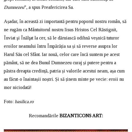
Dumnezeu
”, a spus Preafericirea Sa.
Așadar, în această zi importantă pentru poporul nostru român, să
ne rugăm ca Mântuitorul nostru Iisus Hristos Cel Răstignit,
Înviat şi Înălţat la cer, să le dăruiască odihnă veșnică tuturor
eroilor neamului întru Împărăția sa și să reverse asupra lor
Harul Său cel Sfânt. Iar nouă, celor care încă suntem pe acest
pământ, să ne dea Bunul Dumnezeu curaj și putere pentru a
păstra dreapta credință, patria și valorile acestui neam, așa cum
au făcut-o înaintașii noștri. Și să ținem minte pe vecie: eroii nu
mor niciodată!
Foto:
basilica.ro
Recomandările
BIZANTICONS ART: