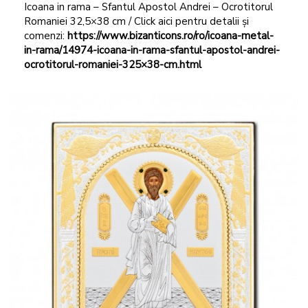
Icoana in rama – Sfantul Apostol Andrei – Ocrotitorul
Romaniei 32,5×38 cm / Click aici pentru detalii și
comenzi:
https://www.bizanticons.ro/ro/icoana-metal-
in-rama/14974-icoana-in-rama-sfantul-apostol-andrei-
ocrotitorul-romaniei-325×38-cm.html