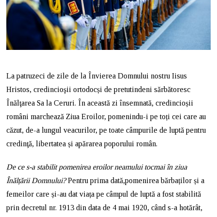
La patruzeci de zile de la Învierea Domnului nostru Iisus
Hristos, credincioşii ortodocși de pretutindeni sărbătoresc
Înălţarea Sa la Ceruri. În această zi însemnată, credincioșii
români marchează Ziua Eroilor, pomenindu-i pe toți cei care au
căzut, de-a lungul veacurilor, pe toate câmpurile de luptă pentru
credinţă, libertatea și apărarea poporului român.
De ce s-a stabilit pomenirea eroilor neamului tocmai în ziua
Înălțării Domnului?
Pentru prima dată,pomenirea bărbaților și a
femeilor care și-au dat viața pe câmpul de luptă a fost stabilită
prin decretul nr. 1913 din data de 4 mai 1920, când s-a hotărât,