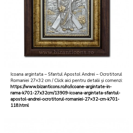
Icoana argintata – Sfantul Apostol Andrei – Ocrotitorul
Romaniei 27×32 cm / Click aici pentru detalii și comenzi:
https://www.bizanticons.ro/ro/icoane-argintate-in-
rama-k701-27x32cm/13909-icoana-argintata-sfantul-
apostol-andrei-ocrotitorul-romaniei-27×32-cm-k701-
118.html