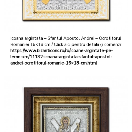
Icoana argintata – Sfantul Apostol Andrei – Ocrotitorul
Romaniei 16×18 cm / Click aici pentru detalii și comenzi:
https://www.bizanticons.ro/ro/icoane-argintate-pe-
lemn-xm/11132-icoana-argintata-sfantul-apostol-
andrei-ocrotitorul-romanie-16×18-cm.html