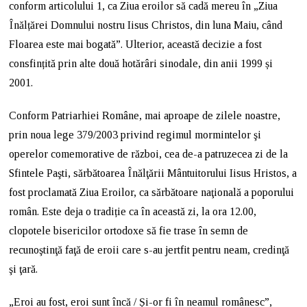
conform articolului 1, ca Ziua eroilor să cadă mereu în „Ziua
Înălțărei Domnului nostru Iisus Christos, din luna Maiu, când
Floarea este mai bogată”. Ulterior, această decizie a fost
consfințită prin alte două hotărâri sinodale, din anii 1999 și
2001.
Conform Patriarhiei Române, mai aproape de zilele noastre,
prin noua lege 379/2003 privind regimul mormintelor şi
operelor comemorative de război, cea de-a patruzecea zi de la
Sfintele Paşti, sărbătoarea Înălţării Mântuitorului Iisus Hristos, a
fost proclamată Ziua Eroilor, ca sărbătoare naţională a poporului
român. Este deja o tradiție ca în această zi, la ora 12.00,
clopotele bisericilor ortodoxe să fie trase în semn de
recunoştinţă faţă de eroii care s-au jertfit pentru neam, credinţă
şi ţară.
„Eroi au fost, eroi sunt încă / Și-or fi în neamul românesc”,