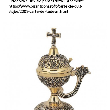
Ortodoxa / Click aici pentru detalii și comenzi:
https://www.bizanticons.ro/ro/carte-de-cult-
slujbe/2202-carte-de-tedeum.html