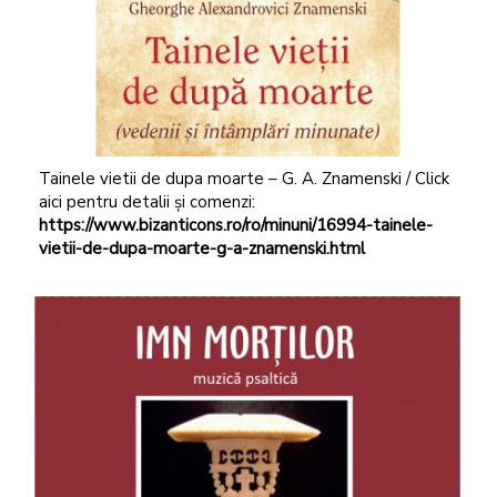
Tainele vietii de dupa moarte – G. A. Znamenski / Click
aici pentru detalii și comenzi:
https://www.bizanticons.ro/ro/minuni/16994-tainele-
vietii-de-dupa-moarte-g-a-znamenski.html