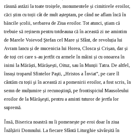
răsună astăzi la toate troițele, monumentele și cimitirele eroilor,
căci știm cu toții cât de mult așteptam, pe când ne aflam încă în
băncile școlii, serbarea de Ziua eroilor. Tot atunci, știam că
trebuie să reținem pentru totdeauna că în această zi ne amintim
de Marele Voievod Ştefan cel Mare și Sfânt, de revoluția lui
Avram Iancu și de mucenicia lui Horea, Closca și Crișan, dar și
de toți cei care s-au jertfit cu armele în mâini și cu onoarea în
inimi la Mărăști, Mărășești, Oituz, sau în Munții Tatra. De altfel,
însuși troparul Sfintelor Paşti, „Hristos a Înviat”, pe care îl
cântăm cu toții şi în această zi a pomenirii eroilor, a fost scris, în
semn de mulțumire și recunoştinţă, pe frontispiciul Mausoleului
eroilor de la Mărăşeşti, pentru a aminti tuturor de jertfa lor
supremă.
Însă, Biserica noastră nu îi pomenește pe eroi doar în ziua
Înălțării Domnului. La fiecare Sfântă Liturghie săvârșită în