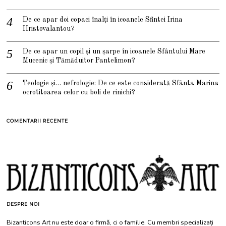
De ce apar doi copaci înalți în icoanele Sfintei Irina
Hristovalantou?
De ce apar un copil și un șarpe în icoanele Sfântului Mare
Mucenic și Tămăduitor Pantelimon?
Teologie și… nefrologie: De ce este considerată Sfânta Marina
ocrotitoarea celor cu boli de rinichi?
COMENTARII RECENTE
DESPRE NOI
Bizanticons Art nu este doar o firmă, ci o familie. Cu membri specializați