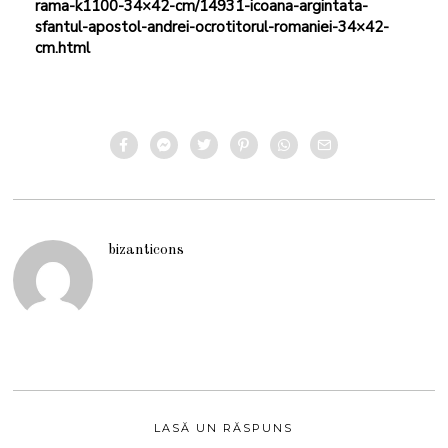
rama-k1100-34×42-cm/14931-icoana-argintata-
sfantul-apostol-andrei-ocrotitorul-romaniei-34×42-
cm.html
bizanticons
LASĂ UN RĂSPUNS