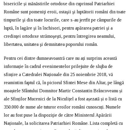
bisericile și mănăstirile ortodoxe din cuprinsul Patriarhiei
Române sunt pomeniţi eroii, ostaşii şi luptătorii români din toate
timpurile şi din toate locurile, care s-au jertfit pe câmpurile de
luptă, în lagăre şi în închisori, pentru apărarea patriei şi a
credinţei ortodoxe strămoşeşti, pentru întregirea neamului,
libertatea, unitatea şi demnitatea poporului român.
Pentru cei dintre dumneavoastră care nu ați surprins această
informație în cadrul evenimentelor prilejuite de slujba de
sfințire a Catedralei Naționale din 25 noiembrie 2018, vă
reamintim faptul că, în piciorul Sfintei Mese din Altar, pe lângă
moaștele Sfântului Domnitor Martir Constantin Brâncoveanu și
ale Sfinților Mucenici de la Niculițel a fost așezată și o listă cu
350.000 de nume ale tuturor eroilor români cunoscuți. Numele
lor au fost puse la dispoziţie de către Ministerul Apărării
Naționale, la solicitarea Patriarhiei Române. Lista completă cu