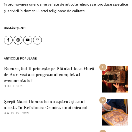
în promovarea unei game variate de articole religioase, produse specifice
și servicii în domeniul artei religioase de calitate.
URMĂRIȚI-NE!
ARTICOLE POPULARE
01
Bucureștiul îl primește pe Sfântul Ioan Gură
de Aur: vezi aici programul complet al
evenimentului!
8 IULIE 2025
1
0
I
U
02
Șerpii Maicii Domnului au apărut și anul
L
acesta în Kefalonia: Cronica unui miracol
I
E
9 AUGUST 2021
2
2
7
0
M
2
A
5
R