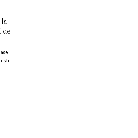
 la
i de
oase
tește