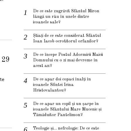
De ce este zugrăvit Sfântul Miron
lângă un râu în unele dintre
icoanele sale?
Știați de ce este considerat Sfântul
Ioan Iacob ocrotitorul orfanilor?
De ce începe Postul Adormirii Maicii
e 29
Domnului cu o zi mai devreme în
acest an?
ate
De ce apar doi copaci înalți în
icoanele Sfintei Irina
Hristovalantou?
De ce apar un copil și un șarpe în
icoanele Sfântului Mare Mucenic și
Tămăduitor Pantelimon?
Teologie și… nefrologie: De ce este