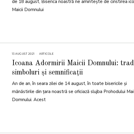
de 18 august, Biserica noastră ne amintește de cinstirea ic
1
Maicii Domnului
13 AUGUST 2021
2
ARTICOLE
6
N
Icoana Adormirii Maicii Domnului: tradi
O
I
simboluri și semnificații
E
M
B
An de an, în seara zilei de 14 august, în toate bisericile și
R
I
E
mănăstirile din țara noastră se oficiază slujba Prohodului Maic
2
0
Domnului. Acest
2
3