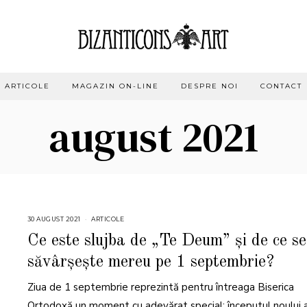
ARTICOLE
MAGAZIN ON-LINE
DESPRE NOI
CONTACT
august 2021
30 AUGUST 2021
1
ARTICOLE
3
S
Ce este slujba de „Te Deum” și de ce se
E
P
săvârșește mereu pe 1 septembrie?
T
E
M
Ziua de 1 septembrie reprezintă pentru întreaga Biserica
B
R
I
Ortodoxă un moment cu adevărat special: începutul noului 