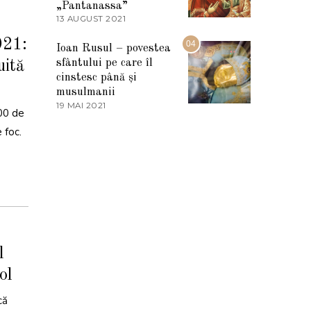
„Pantanassa”
E
13 AUGUST 2021
1
2
3
0
021:
A
04
2
Ioan Rusul – povestea
U
2
sfântului pe care îl
uită
G
U
cinstesc până și
S
musulmanii
T
19 MAI 2021
1
2
00 de
9
0
M
 foc.
2
A
1
I
2
0
2
1
l
ol
că