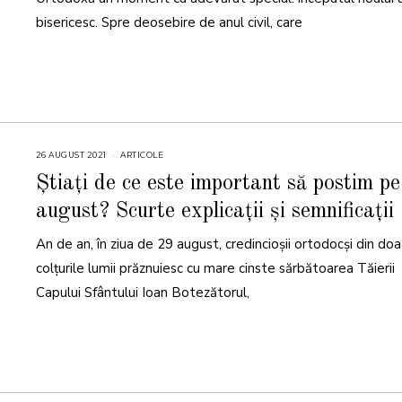
E
2
bisericesc. Spre deosebire de anul civil, care
0
2
1
26 AUGUST 2021
2
ARTICOLE
6
A
Știați de ce este important să postim p
U
G
august? Scurte explicații și semnificații
U
S
T
An de an, în ziua de 29 august, credincioșii ortodocși din do
2
0
2
colțurile lumii prăznuiesc cu mare cinste sărbătoarea Tăierii
1
Capului Sfântului Ioan Botezătorul,