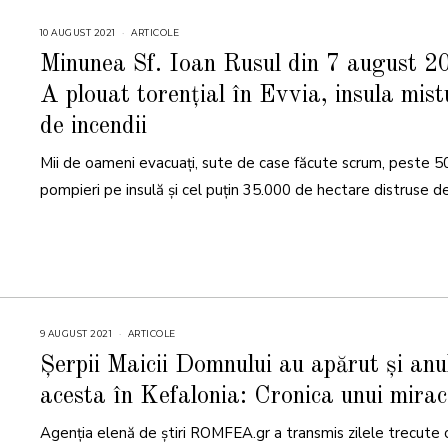
10 AUGUST 2021
1
ARTICOLE
0
A
Minunea Sf. Ioan Rusul din 7 august 2
U
G
A plouat torențial în Evvia, insula mist
U
S
T
de incendii
2
0
2
Mii de oameni evacuați, sute de case făcute scrum, peste 5
1
pompieri pe insulă și cel puţin 35.000 de hectare distruse de
9 AUGUST 2021
2
ARTICOLE
7
M
Șerpii Maicii Domnului au apărut și anu
A
R
acesta în Kefalonia: Cronica unui mirac
T
I
E
Agenția elenă de știri ROMFEA.gr a transmis zilele trecute 
2
0