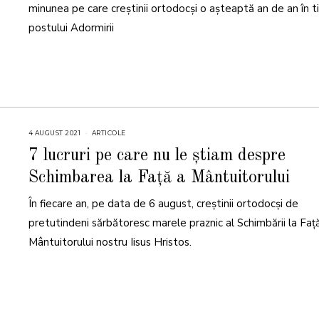
2
minunea pe care creștinii ortodocși o așteaptă an de an în t
2
postului Adormirii
4 AUGUST 2021
4
ARTICOLE
A
U
7 lucruri pe care nu le știam despre
G
U
Schimbarea la Față a Mântuitorului
S
T
2
În fiecare an, pe data de 6 august, creştinii ortodocși de
0
2
1
pretutindeni sărbătoresc marele praznic al Schimbării la Faţ
Mântuitorului nostru Iisus Hristos.