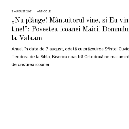
2 AUGUST 2021
4
ARTICOLE
A
U
„Nu plânge! Mântuitorul vine, și Eu vin
G
U
tine!”: Povestea icoanei Maicii Domnulu
S
T
2
la Valaam
0
2
1
Anual, în data de 7 august, odată cu prăznuirea Sfintei Cuvi
Teodora de la Sihla, Biserica noastră Ortodoxă ne mai amin
de cinstirea icoanei