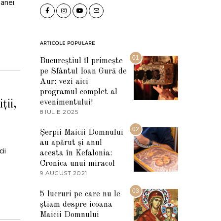
oanei
ARTICOLE POPULARE
01
Bucureștiul îl primește
pe Sfântul Ioan Gură de
Aur: vezi aici
programul complet al
evenimentului!
ții,
8 IULIE 2025
1
0
I
02
Șerpii Maicii Domnului
U
au apărut și anul
L
ii
I
acesta în Kefalonia:
E
Cronica unui miracol
2
9 AUGUST 2021
2
0
7
2
M
03
5
5 lucruri pe care nu le
A
știam despre icoana
R
T
Maicii Domnului
I