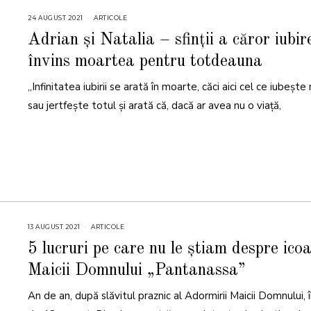
24 AUGUST 2021
2
ARTICOLE
4
A
Adrian și Natalia – sfinții a căror iubir
U
G
învins moartea pentru totdeauna
U
S
T
„Infinitatea iubirii se arată în moarte, căci aici cel ce iubește 
2
0
2
sau jertfește totul și arată că, dacă ar avea nu o viață,
1
13 AUGUST 2021
1
ARTICOLE
3
A
5 lucruri pe care nu le știam despre ico
U
G
Maicii Domnului „Pantanassa”
U
S
T
An de an, după slăvitul praznic al Adormirii Maicii Domnului, î
2
0
2