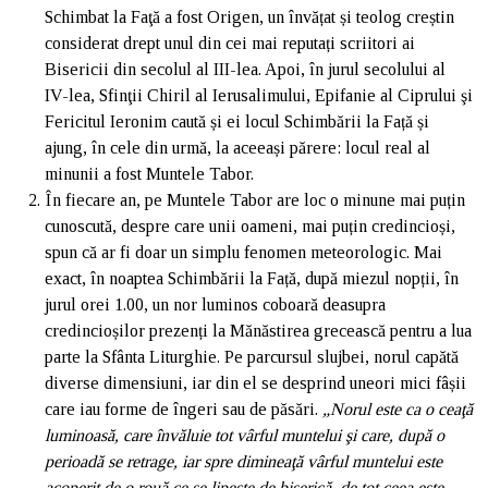
Schimbat la Faţă a fost Origen, un învățat și teolog creștin
considerat drept unul din cei mai reputați scriitori ai
Bisericii din secolul al III-lea. Apoi, în jurul secolului al
IV-lea, Sfinţii Chiril al Ierusalimului, Epifanie al Ciprului şi
Fericitul Ieronim caută și ei locul Schimbării la Față și
ajung, în cele din urmă, la aceeași părere: locul real al
minunii a fost Muntele Tabor.
În fiecare an, pe Muntele Tabor are loc o minune mai puțin
cunoscută, despre care unii oameni, mai puțin credincioși,
spun că ar fi doar un simplu fenomen meteorologic. Mai
exact, în noaptea Schimbării la Față, după miezul nopții, în
jurul orei 1.00, un nor luminos coboară deasupra
credincioșilor prezenți la Mănăstirea grecească pentru a lua
parte la Sfânta Liturghie. Pe parcursul slujbei, norul capătă
diverse dimensiuni, iar din el se desprind uneori mici fâșii
care iau forme de îngeri sau de păsări.
„Norul este ca o ceaţă
luminoasă, care învăluie tot vârful muntelui şi care, după o
perioadă se retrage, iar spre dimineaţă vârful muntelui este
acoperit de o rouă ce se lipeşte de biserică, de tot ceea este