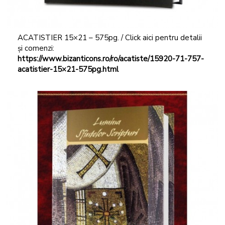
ACATISTIER 15×21 – 575pg. / Click aici pentru detalii
și comenzi:
https://www.bizanticons.ro/ro/acatiste/15920-71-757-
acatistier-15×21-575pg.html