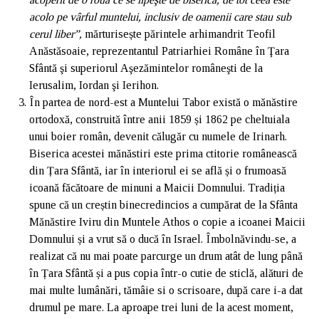
acolo pe vârful muntelui, inclusiv de oamenii care stau sub
cerul liber”,
mărturisește părintele arhimandrit Teofil
Anăstăsoaie, reprezentantul Patriarhiei Române în Ţara
Sfântă şi superiorul Aşezămintelor româneşti de la
Ierusalim, Iordan şi Ierihon.
În partea de nord-est a Muntelui Tabor există o mănăstire
ortodoxă, construită între anii 1859 și 1862 pe cheltuiala
unui boier român, devenit călugăr cu numele de Irinarh.
Biserica acestei mănăstiri este prima ctitorie românească
din Țara Sfântă, iar în interiorul ei se află și o frumoasă
icoană făcătoare de minuni a Maicii Domnului. Tradiția
spune că un creștin binecredincios a cumpărat de la Sfânta
Mănăstire Iviru din Muntele Athos o copie a icoanei Maicii
Domnului și a vrut să o ducă în Israel. Îmbolnăvindu-se, a
realizat că nu mai poate parcurge un drum atât de lung până
în Țara Sfântă și a pus copia într-o cutie de sticlă, alături de
mai multe lumânări, tămâie si o scrisoare, după care i-a dat
drumul pe mare. La aproape trei luni de la acest moment,