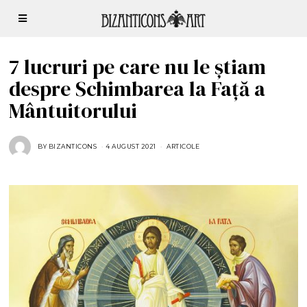
7 lucruri pe care nu le știam
despre Schimbarea la Față a
Mântuitorului
BY
BIZANTICONS
4 AUGUST 2021
4
ARTICOLE
A
U
G
U
S
T
2
0
2
1