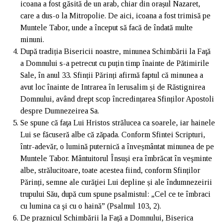
icoana a fost găsită de un arab, chiar din orașul Nazaret,
care a dus-o la Mitropolie. De aici, icoana a fost trimisă pe
Muntele Tabor, unde a început să facă de îndată multe
minuni.
După tradiția Bisericii noastre, minunea Schimbării la Faţă
a Domnului s-a petrecut cu puțin timp înainte de Pătimirile
Sale, în anul 33. Sfinții Părinți afirmă faptul că minunea a
avut loc înainte de Intrarea în Ierusalim și de Răstignirea
Domnului, având drept scop încredințarea Sfinților Apostoli
despre Dumnezeirea Sa.
Se spune că faţa Lui Hristos strălucea ca soarele, iar hainele
Lui se făcuseră albe că zăpada. Conform Sfintei Scripturi,
într-adevăr, o lumină puternică a înveșmântat minunea de pe
Muntele Tabor. Mântuitorul Însuși era îmbrăcat în veşminte
albe, strălucitoare, toate acestea fiind, conform Sfinților
Părinți, semne ale curăţiei Lui depline și ale îndumnezeirii
trupului Său, după cum spune psalmistul: „Cel ce te îmbraci
cu lumina ca şi cu o haină” (Psalmul 103, 2).
De praznicul Schimbării la Față a Domnului, Biserica