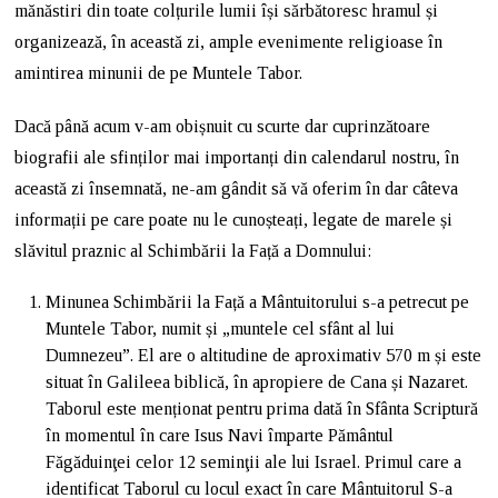
mănăstiri din toate colțurile lumii își sărbătoresc hramul și
organizează, în această zi, ample evenimente religioase în
amintirea minunii de pe Muntele Tabor.
Dacă până acum v-am obișnuit cu scurte dar cuprinzătoare
biografii ale sfinților mai importanți din calendarul nostru, în
această zi însemnată, ne-am gândit să vă oferim în dar câteva
informații pe care poate nu le cunoșteați, legate de marele și
slăvitul praznic al Schimbării la Față a Domnului:
Minunea Schimbării la Față a Mântuitorului s-a petrecut pe
Muntele Tabor, numit și „muntele cel sfânt al lui
Dumnezeu”. El are o altitudine de aproximativ 570 m și este
situat în Galileea biblică, în apropiere de Cana și Nazaret.
Taborul este menționat pentru prima dată în Sfânta Scriptură
în momentul în care Isus Navi împarte Pământul
Făgăduinţei celor 12 seminţii ale lui Israel. Primul care a
identificat Taborul cu locul exact în care Mântuitorul S-a