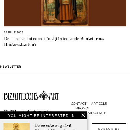
27 IULIE 2026
2
7
De ce apar doi copaci înalți în icoanele Sfintei Irina
I
U
Hristovalantou?
L
I
E
2
0
2
NEWSLETTER
6
CONTACT
ARTICOLE
PROMOȚII
©2021 - Toate drepturile
CAMPANII SOCIALE
YOU MIGHT BE INTERESTED IN
rezervate
De ce este zugrăvit
www.bizanticons.ro
SUBSCRIBE