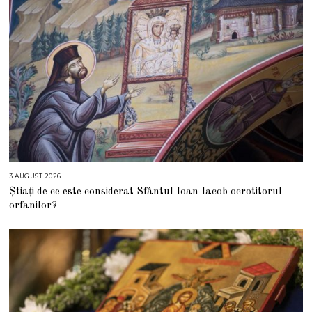
3 AUGUST 2026
3
A
Știați de ce este considerat Sfântul Ioan Iacob ocrotitorul
U
G
orfanilor?
U
S
T
2
0
2
6