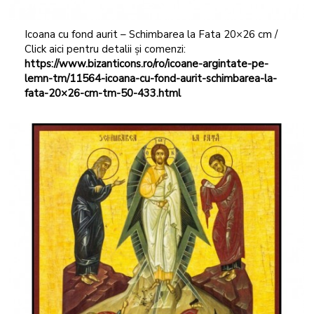
Icoana cu fond aurit – Schimbarea la Fata 20×26 cm /
Click aici pentru detalii și comenzi:
https://www.bizanticons.ro/ro/icoane-argintate-pe-
lemn-tm/11564-icoana-cu-fond-aurit-schimbarea-la-
fata-20×26-cm-tm-50-433.html