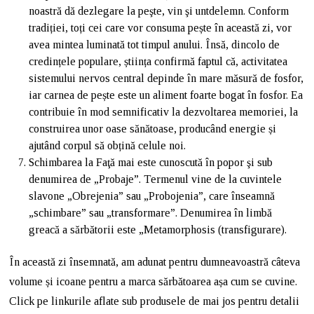
noastră dă dezlegare la peşte, vin şi untdelemn. Conform
tradiției, toți cei care vor consuma pește în această zi, vor
avea mintea luminată tot timpul anului. Însă, dincolo de
credințele populare, știința confirmă faptul că, activitatea
sistemului nervos central depinde în mare măsură de fosfor,
iar carnea de pește este un aliment foarte bogat în fosfor. Ea
contribuie în mod semnificativ la dezvoltarea memoriei, la
construirea unor oase sănătoase, producând energie și
ajutând corpul să obțină celule noi.
Schimbarea la Faţă mai este cunoscută în popor şi sub
denumirea de „Probaje”. Termenul vine de la cuvintele
slavone „Obrejenia” sau „Probojenia”, care înseamnă
„schimbare” sau „transformare”. Denumirea în limbă
greacă a sărbătorii este „Metamorphosis (transfigurare).
În această zi însemnată, am adunat pentru dumneavoastră câteva
volume și icoane pentru a marca sărbătoarea așa cum se cuvine.
Click pe linkurile aflate sub produsele de mai jos pentru detalii