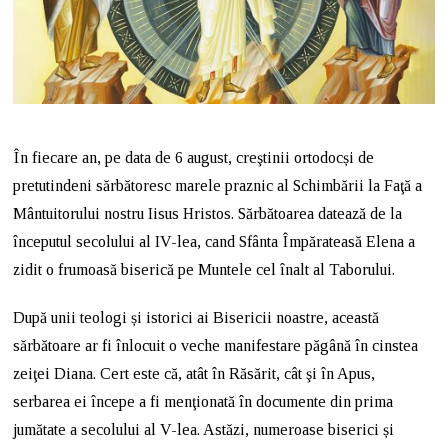
În fiecare an, pe data de 6 august, creştinii ortodocși de
pretutindeni sărbătoresc marele praznic al Schimbării la Faţă a
Mântuitorului nostru Iisus Hristos. Sărbătoarea datează de la
începutul secolului al IV-lea, cand Sfânta Împărateasă Elena a
zidit o frumoasă biserică pe Muntele cel înalt al Taborului.
După unii teologi și istorici ai Bisericii noastre, această
sărbătoare ar fi înlocuit o veche manifestare păgână în cinstea
zeiţei Diana. Cert este că, atât în Răsărit, cât şi în Apus,
serbarea ei începe a fi menţionată în documente din prima
jumătate a secolului al V-lea. Astăzi, numeroase biserici și