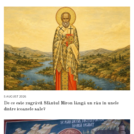
5 AUGUST 2026
5
A
De ce este zugrăvit Sfântul Miron lângă un râu în unele
U
G
dintre icoanele sale?
U
S
T
2
0
2
6