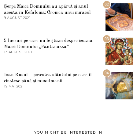
U
02
Șerpii Maicii Domnului au apărut și anul
L
acesta în Kefalonia: Cronica unui miracol
I
E
9 AUGUST 2021
2
2
7
0
M
2
A
5
R
03
5 lucruri pe care nu le știam despre icoana
T
I
Maicii Domnului „Pantanassa”
E
13 AUGUST 2021
1
2
3
0
A
2
U
2
G
04
Ioan Rusul – povestea sfântului pe care îl
U
S
cinstesc până și musulmanii
T
19 MAI 2021
1
2
9
0
M
2
A
1
I
2
0
2
1
YOU MIGHT BE INTERESTED IN