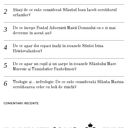
Știați de ce este considerat Sfântul Ioan Iacob ocrotitorul
orfanilor?
De ce începe Postul Adormirii Maicii Domnului cu o zi mai
devreme în acest an?
De ce apar doi copaci înalți în icoanele Sfintei Irina
Hristovalantou?
De ce apar un copil și un șarpe în icoanele Sfântului Mare
Mucenic și Tămăduitor Pantelimon?
Teologie și… nefrologie: De ce este considerată Sfânta Marina
ocrotitoarea celor cu boli de rinichi?
COMENTARII RECENTE