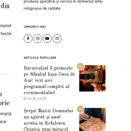
produse specifice și servicii în domeniul artei
 din
religioase de calitate.
 numit
URMĂRIȚI-NE!
nteşte
ARTICOLE POPULARE
01
Bucureștiul îl primește
pe Sfântul Ioan Gură de
Aur: vezi aici
programul complet al
evenimentului!
n
8 IULIE 2025
1
brie
0
I
02
Șerpii Maicii Domnului
U
emnată
au apărut și anul
L
nice
I
acesta în Kefalonia:
E
Cronica unui miracol