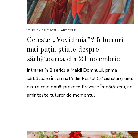
17 NOIEMBRIE 2021
1
ARTICOLE
7
N
Ce este „Vovidenia”? 5 lucruri
O
I
mai puțin știute despre
E
M
B
sărbătoarea din 21 noiembrie
R
I
E
Intrarea în Biserică a Maicii Domnului, prima
2
0
sărbătoare însemnată din Postul Crăciunului și unul
2
1
dintre cele douăsprezece Praznice Împărătești, ne
amintește tuturor de momentul