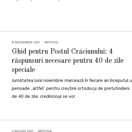
1
16 NOIEMBRIE 2021
1
ARTICOLE
6
N
Ghid pentru Postul Crăciunului: 4
O
I
răspunsuri necesare pentru 40 de zile
E
M
B
speciale
R
I
E
Jumătatea lunii noiembrie marcează în fiecare an începutul u
2
0
perioade „altfel” pentru creștinii ortodocși de pretutindeni
2
1
de 40 de zile, credincioșii se vor
4 AUGUST 2021
4
ARTICOLE