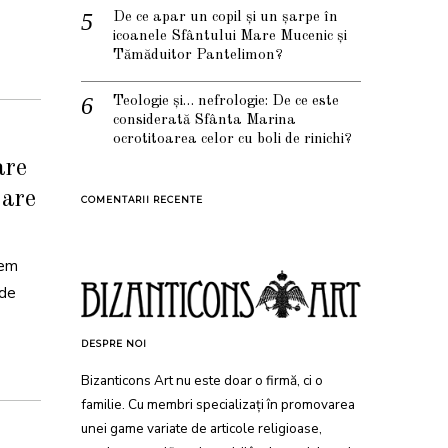
De ce apar un copil și un șarpe în
icoanele Sfântului Mare Mucenic și
Tămăduitor Pantelimon?
Teologie și… nefrologie: De ce este
considerată Sfânta Marina
ocrotitoarea celor cu boli de rinichi?
are
Care
COMENTARII RECENTE
vem
 de
DESPRE NOI
Bizanticons Art nu este doar o firmă, ci o
familie. Cu membri specializați în promovarea
unei game variate de articole religioase,