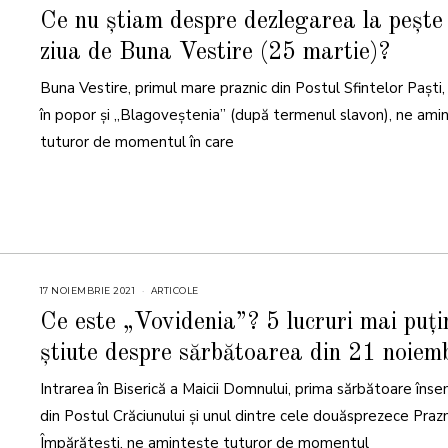
2
M
Ce nu știam despre dezlegarea la pește
A
R
ziua de Buna Vestire (25 martie)?
T
I
E
Buna Vestire, primul mare praznic din Postul Sfintelor Paşti,
2
0
2
în popor și „Blagoveștenia” (după termenul slavon), ne ami
2
tuturor de momentul în care
17 NOIEMBRIE 2021
1
ARTICOLE
7
N
Ce este „Vovidenia”? 5 lucruri mai puți
O
I
știute despre sărbătoarea din 21 noiem
E
M
B
Intrarea în Biserică a Maicii Domnului, prima sărbătoare îns
R
I
E
din Postul Crăciunului și unul dintre cele douăsprezece Praz
2
0
Împărătești, ne amintește tuturor de momentul
2