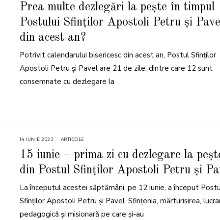
I
Prea multe dezlegări la pește în timpul
U
N
Postului Sfinților Apostoli Petru și Pave
I
E
2
din acest an?
0
2
6
Potrivit calendarului bisericesc din acest an, Postul Sfinților
Apostoli Petru și Pavel are 21 de zile, dintre care 12 sunt
consemnate cu dezlegare la
14 IUNIE 2023
1
ARTICOLE
4
I
15 iunie – prima zi cu dezlegare la peșt
U
N
din Postul Sfinților Apostoli Petru și Pa
I
E
2
La începutul acestei săptămâni, pe 12 iunie, a început Postu
0
2
3
Sfinţilor Apostoli Petru şi Pavel. Sfinţenia, mărturisirea, lucr
pedagogică și misionară pe care și-au