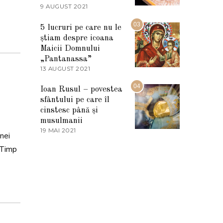
2
9 AUGUST 2021
2
0
7
2
M
03
5
5 lucruri pe care nu le
A
știam despre icoana
R
T
Maicii Domnului
I
„Pantanassa”
E
13 AUGUST 2021
1
2
3
0
A
04
2
Ioan Rusul – povestea
U
2
sfântului pe care îl
G
U
cinstesc până și
S
musulmanii
T
19 MAI 2021
1
2
nei
9
0
M
. Timp
2
A
1
I
2
0
2
1