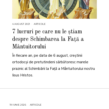
4 AUGUST 2021
4
ARTICOLE
A
U
7 lucruri pe care nu le știam
G
U
despre Schimbarea la Față a
S
T
2
Mântuitorului
0
2
1
În fiecare an, pe data de 6 august, creştinii
ortodocși de pretutindeni sărbătoresc marele
praznic al Schimbării la Faţă a Mântuitorului nostru
Iisus Hristos.
19 IUNIE 2026
1
ARTICOLE
9