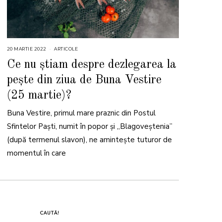
20 MARTIE 2022
2
ARTICOLE
2
M
Ce nu știam despre dezlegarea la
A
R
pește din ziua de Buna Vestire
T
I
E
(25 martie)?
2
0
2
Buna Vestire, primul mare praznic din Postul
2
Sfintelor Paşti, numit în popor și „Blagoveștenia”
(după termenul slavon), ne aminteşte tuturor de
momentul în care
CAUTĂ!