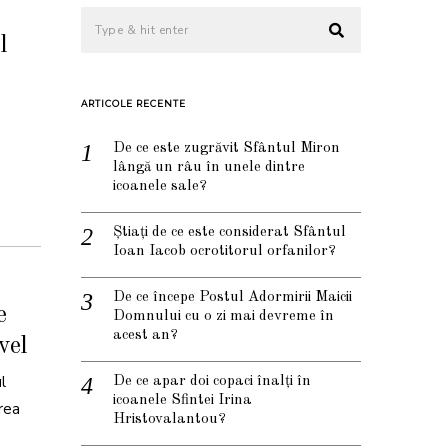
l
ARTICOLE RECENTE
De ce este zugrăvit Sfântul Miron
lângă un râu în unele dintre
icoanele sale?
Știați de ce este considerat Sfântul
Ioan Iacob ocrotitorul orfanilor?
De ce începe Postul Adormirii Maicii
e
Domnului cu o zi mai devreme în
acest an?
vel
l
De ce apar doi copaci înalți în
icoanele Sfintei Irina
area
Hristovalantou?