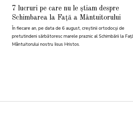
A
U
7 lucruri pe care nu le știam despre
G
U
Schimbarea la Față a Mântuitorului
S
T
2
În fiecare an, pe data de 6 august, creştinii ortodocși de
0
2
1
pretutindeni sărbătoresc marele praznic al Schimbării la Faţ
Mântuitorului nostru Iisus Hristos.