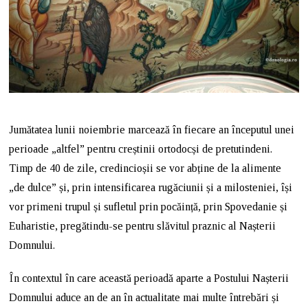
Jumătatea lunii noiembrie marcează în fiecare an începutul unei
perioade „altfel” pentru creștinii ortodocși de pretutindeni.
Timp de 40 de zile, credincioșii se vor abține de la alimente
„de dulce” și, prin intensificarea rugăciunii și a milosteniei, își
vor primeni trupul și sufletul prin pocăință, prin Spovedanie și
Euharistie, pregătindu-se pentru slăvitul praznic al Nașterii
Domnului.
În contextul în care această perioadă aparte a Postului Nașterii
Domnului aduce an de an în actualitate mai multe întrebări și