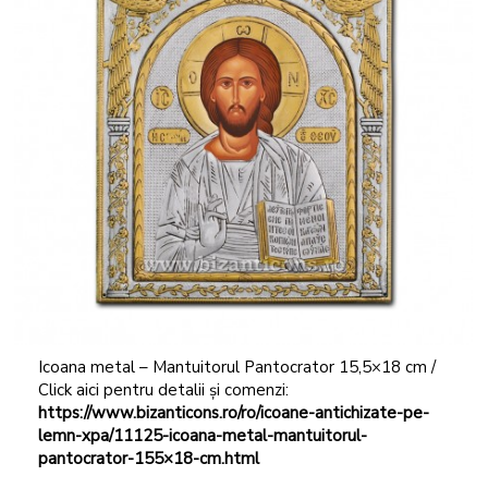
Icoana metal – Mantuitorul Pantocrator 15,5×18 cm /
Click aici pentru detalii și comenzi:
https://www.bizanticons.ro/ro/icoane-antichizate-pe-
lemn-xpa/11125-icoana-metal-mantuitorul-
pantocrator-155×18-cm.html