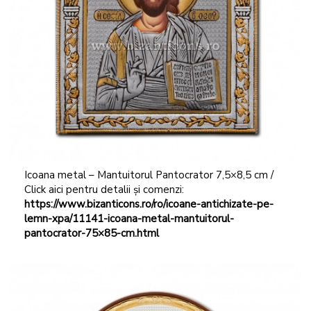
Icoana metal – Mantuitorul Pantocrator 7,5×8,5 cm /
Click aici pentru detalii și comenzi:
https://www.bizanticons.ro/ro/icoane-antichizate-pe-
lemn-xpa/11141-icoana-metal-mantuitorul-
pantocrator-75×85-cm.html