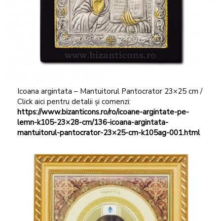
Icoana argintata – Mantuitorul Pantocrator 23×25 cm /
Click aici pentru detalii și comenzi:
https://www.bizanticons.ro/ro/icoane-argintate-pe-
lemn-k105-23×28-cm/136-icoana-argintata-
mantuitorul-pantocrator-23×25-cm-k105ag-001.html