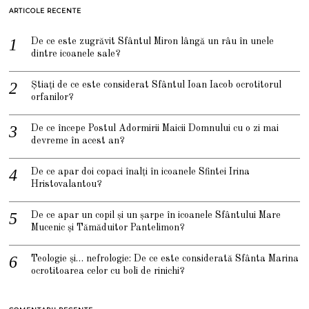
ARTICOLE RECENTE
De ce este zugrăvit Sfântul Miron lângă un râu în unele
dintre icoanele sale?
Știați de ce este considerat Sfântul Ioan Iacob ocrotitorul
orfanilor?
De ce începe Postul Adormirii Maicii Domnului cu o zi mai
devreme în acest an?
De ce apar doi copaci înalți în icoanele Sfintei Irina
Hristovalantou?
De ce apar un copil și un șarpe în icoanele Sfântului Mare
Mucenic și Tămăduitor Pantelimon?
Teologie și… nefrologie: De ce este considerată Sfânta Marina
ocrotitoarea celor cu boli de rinichi?