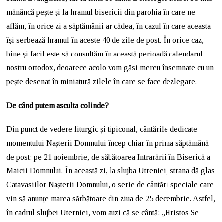
mănâncă pește și la hramul bisericii din parohia în care ne
aflăm, în orice zi a săptămânii ar cădea, în cazul în care aceasta
își serbează hramul în aceste 40 de zile de post. În orice caz,
bine și facil este să consultăm în această perioadă calendarul
nostru ortodox, deoarece acolo vom găsi mereu însemnate cu un
pește desenat în miniatură zilele în care se face dezlegare.
De când putem asculta colinde?
Din punct de vedere liturgic și tipiconal, cântările dedicate
momentului Nașterii Domnului încep chiar în prima săptămână
de post: pe 21 noiembrie, de săbătoarea Intrarării în Biserică a
Maicii Domnului. În această zi, la slujba Utreniei, strana dă glas
Catavasiilor Nașterii Domnului, o serie de cântări speciale care
vin să anunțe marea sărbătoare din ziua de 25 decembrie. Astfel,
în cadrul slujbei Uterniei, vom auzi că se cântă: „Hristos Se