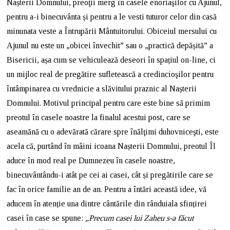
Nașterii Domnului, preoţii merg în casele enoriaşilor cu Ajunul,
pentru a-i binecuvânta și pentru a le vesti tuturor celor din casă
minunata veste a Întrupării Mântuitorului. Obiceiul mersului cu
Ajunul nu este un „obicei învechit” sau o „practică depășită” a
Bisericii, așa cum se vehiculează deseori în spațiul on-line, ci
un mijloc real de pregătire sufletească a credincioşilor pentru
întâmpinarea cu vrednicie a slăvitului praznic al Nașterii
Domnului. Motivul principal pentru care este bine să primim
preotul în casele noastre la finalul acestui post, care se
aseamănă cu o adevărată cărare spre înălţimi duhovniceşti, este
acela că, purtând în mâini icoana Nașterii Domnului, preotul Îl
aduce în mod real pe Dumnezeu în casele noastre,
binecuvântându-i atât pe cei ai casei, cât și pregătirile care se
fac în orice familie an de an. Pentru a întări această idee, vă
aducem în atenție una dintre cântările din rânduiala sfințirei
casei în case se spune:
„Precum casei lui Zaheu s-a făcut