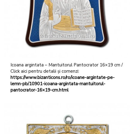
Icoana argintata – Mantuitorul Pantocrator 16×19 cm /
Click aici pentru detalii și comenzi:
https://www.bizanticons.ro/ro/icoane-argintate-pe-
lemn-pb/10901-icoana-argintata-mantuitorul-
pantocrator-16×19-cm.html