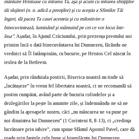
mântuire Hristoase cu intrarea Ta, aşa şi acum cu intrarea sfinţiţilor
tăi slujitori (n. n. adică a preoţilor) şi cu aceştia a Sfintilor Tăi
îngeri, dă pacea Ta casei acesteia şi cu milostivire o
binecuvintează, luminând şi mântuind pe cei ce vor locui într-
însa”.
Așadar, în Ajunul Crăciunului, prin prezența preotului noi
primim încă o dată binecuvântarea lui Dumnezeu, făcându-ne
vrednici să Îl întâmpinăm, cu bucurie, pe Hristos Cel născut în
ieslea de la Betleem.
Așadar, prin rânduiala postirii, Biserica noastră nu tinde să
„încătușeze” în vreun fel libertatea noastră, ci ne recomandă să
postim cumpătat, având parte de bucuria colindelor și a
dezlegărilor la pește în anumite zile, și îndemnându-ne să ne
gândim la aproapele nostru, căci „nu mâncarea ne va pune pe
noi dinaintea lui Dumnezeu” (1 Corinteni 8, 8-13), ci „credinţa
lucrătoare prin iubire”, cum spune Sfântul Apostol Pavel, care dă
roade prin faptele cele bune și bineplăcute lui Dumnezeu.