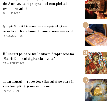
de Aur: vezi aici programul complet al
evenimentului!
8 IULIE 2025
1
0
I
U
02
Șerpii Maicii Domnului au apărut și anul
L
acesta în Kefalonia: Cronica unui miracol
I
E
9 AUGUST 2021
2
2
7
0
M
2
A
5
R
03
5 lucruri pe care nu le știam despre icoana
T
I
Maicii Domnului „Pantanassa”
E
13 AUGUST 2021
1
2
3
0
A
2
U
2
G
04
Ioan Rusul – povestea sfântului pe care îl
U
S
cinstesc până și musulmanii
T
19 MAI 2021
1
2
9
0
M
2
A
1
I
2