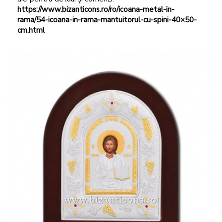
https://www.bizanticons.ro/ro/icoana-metal-in-
rama/54-icoana-in-rama-mantuitorul-cu-spini-40×50-
cm.html