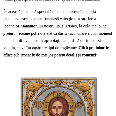
În această perioadă specială de post, aducem în atenția
dumneavoastră cea mai frumoasă colecție din on-line a
icoanelor Mântuitorului nostru Iisus Hristos, la cele mai bune
prețuri – icoane potrivite atât ca dar și încununare a unui moment
deosebit din viața celor apropiați, dar și dacă doriți, pur și
simplu, să vă îmbogățiți colțul de rugăciune.
Click pe linkurile
aflate sub icoanele de mai jos pentru detalii și comenzi: