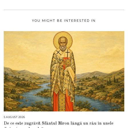
0
2
1
YOU MIGHT BE INTERESTED IN
5 AUGUST 2026
5
A
De ce este zugrăvit Sfântul Miron lângă un râu în unele
U
G