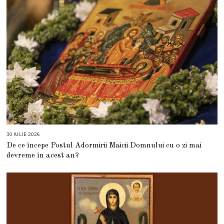
6
30 IULIE 2026
3
0
De ce începe Postul Adormirii Maicii Domnului cu o zi mai
I
U
devreme în acest an?
L
I
E
2
0
2
6