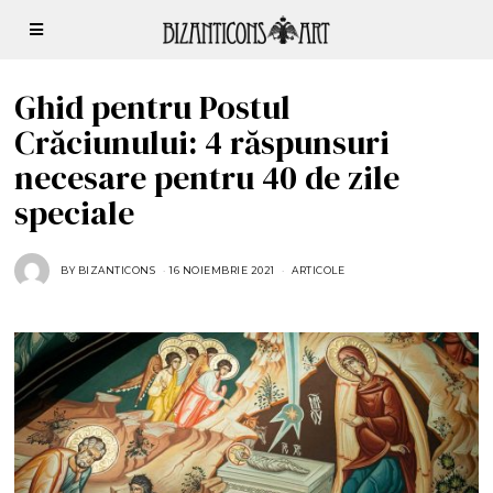
Ghid pentru Postul
Crăciunului: 4 răspunsuri
necesare pentru 40 de zile
speciale
BY
BIZANTICONS
16 NOIEMBRIE 2021
1
ARTICOLE
6
N
O
I
E
M
B
R
I
E
2
0
2
1