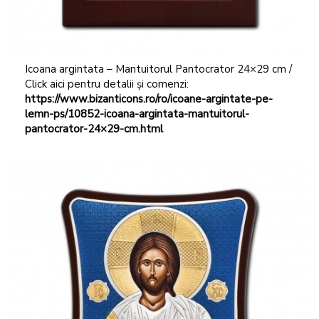
Icoana argintata – Mantuitorul Pantocrator 24×29 cm /
Click aici pentru detalii și comenzi:
https://www.bizanticons.ro/ro/icoane-argintate-pe-
lemn-ps/10852-icoana-argintata-mantuitorul-
pantocrator-24×29-cm.html