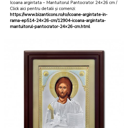
Icoana argintata – Mantuitorul Pantocrator 24×26 cm /
Click aici pentru detalii și comenzi:
https://www.bizanticons.ro/ro/icoane-argintate-in-
rama-ep514-24×26-cm/12904-icoana-argintata-
mantuitorul-pantocrator-24×26-cm.html