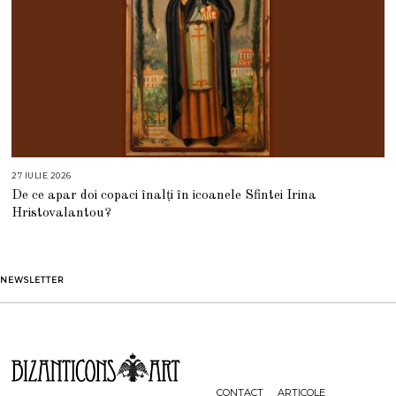
27 IULIE 2026
2
7
De ce apar doi copaci înalți în icoanele Sfintei Irina
I
U
Hristovalantou?
L
I
E
2
0
2
NEWSLETTER
6
CONTACT
ARTICOLE