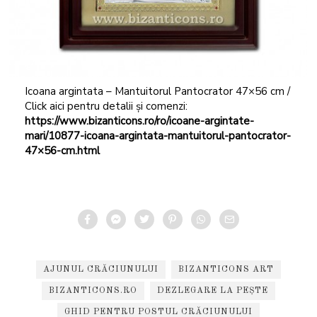
Icoana argintata – Mantuitorul Pantocrator 47×56 cm /
Click aici pentru detalii și comenzi:
https://www.bizanticons.ro/ro/icoane-argintate-
mari/10877-icoana-argintata-mantuitorul-pantocrator-
47×56-cm.html
AJUNUL CRĂCIUNULUI
BIZANTICONS ART
BIZANTICONS.RO
DEZLEGARE LA PEȘTE
GHID PENTRU POSTUL CRĂCIUNULUI