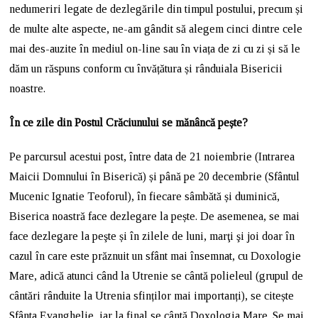
nedumeriri legate de dezlegările din timpul postului, precum și
de multe alte aspecte, ne-am gândit să alegem cinci dintre cele
mai des-auzite în mediul on-line sau în viața de zi cu zi și să le
dăm un răspuns conform cu învățătura și rânduiala Bisericii
noastre.
În ce zile din Postul Crăciunului se mănâncă pește?
Pe parcursul acestui post, între data de 21 noiembrie (Intrarea
Maicii Domnului în Biserică) și până pe 20 decembrie (Sfântul
Mucenic Ignatie Teoforul), în fiecare sâmbătă și duminică,
Biserica noastră face dezlegare la pește. De asemenea, se mai
face dezlegare la peşte și în zilele de luni, marţi şi joi doar în
cazul în care este prăznuit un sfânt mai însemnat, cu Doxologie
Mare, adică atunci când la Utrenie se cântă polieleul (grupul de
cântări rânduite la Utrenia sfinților mai importanți), se citește
Sfânta Evanghelie, iar la final se cântă Doxologia Mare. Se mai