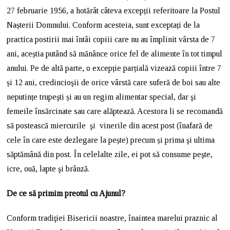
27 februarie 1956, a hotărât câteva excepții referitoare la Postul
Nașterii Domnului. Conform acesteia, sunt exceptați de la
practica postirii mai întâi copiii care nu au împlinit vârsta de 7
ani, aceștia putând să mănânce orice fel de alimente în tot timpul
anului. Pe de altă parte, o excepție parțială vizează copiii între 7
și 12 ani, credincioşii de orice vârstă care suferă de boi sau alte
neputințe trupeşti și au un regim alimentar special, dar şi
femeile însărcinate sau care alăptează. Acestora li se recomandă
să postească miercurile şi vinerile din acest post (înafară de
cele în care este dezlegare la pește) precum și prima şi ultima
săptămână din post. În celelalte zile, ei pot să consume peşte,
icre, ouă, lapte şi brânză.
De ce să primim preotul cu Ajunul?
Conform tradiţiei Bisericii noastre, înaintea marelui praznic al