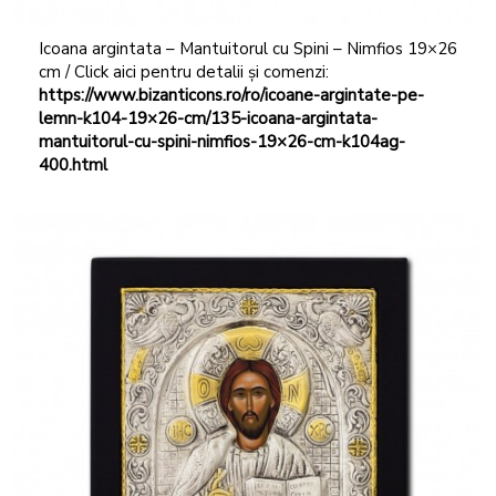
Icoana argintata – Mantuitorul cu Spini – Nimfios 19×26
cm / Click aici pentru detalii și comenzi:
https://www.bizanticons.ro/ro/icoane-argintate-pe-
lemn-k104-19×26-cm/135-icoana-argintata-
mantuitorul-cu-spini-nimfios-19×26-cm-k104ag-
400.html