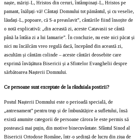
naște, măriți-L, Hristos din ceruri, întâmpinați-L, Hristos pe
pamant, înălțați-vă! Cântați Domnului tot pământul, și cu veselie,
lăudați-L, popoare, că S-a preaslavit”, cântările fiind însoțite de
o notă explicativă: „din această zi, aceste Catavasii se cântă
până la întâia zi a lui Ianuarie”. În concluzie, nu este nici păcat și
nici nu încălcăm vreo regulă dacă, începând din această zi,
ascultăm și cântăm colinde – aceste cântări deosebite care
exprimă învățătura Bisericii și a Sfintelor Evanghelii despre
sărbătoarea Nașterii Domnului.
Ce persoane sunt exceptate de la rânduiala postirii?
Postul Nașterii Domnului este o perioadă specială, de
„antrenament” pentru trup și de îmbunătățire a sufletului, însă
există anumite categorii de persoane cărora le este permis să
postească mai puțin, din motive binecuvântate. Sfântul Sinod al
Bisericii Ortodoxe Române, într-o ședință de lucru din ziua de