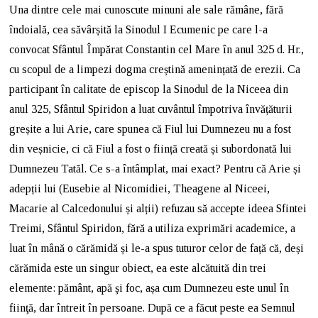
Una dintre cele mai cunoscute minuni ale sale rămâne, fără
îndoială, cea săvârșită la Sinodul I Ecumenic pe care l-a
convocat Sfântul Împărat Constantin cel Mare în anul 325 d. Hr.,
cu scopul de a limpezi dogma creștină amenințată de erezii. Ca
participant în calitate de episcop la Sinodul de la Niceea din
anul 325, Sfântul Spiridon a luat cuvântul împotriva învățăturii
greșite a lui Arie, care spunea că Fiul lui Dumnezeu nu a fost
din veșnicie, ci că Fiul a fost o ființă creată și subordonată lui
Dumnezeu Tatăl. Ce s-a întâmplat, mai exact? Pentru că Arie și
adepții lui (Eusebie al Nicomidiei, Theagene al Niceei,
Macarie al Calcedonului și alții) refuzau să accepte ideea Sfintei
Treimi, Sfântul Spiridon, fără a utiliza exprimări academice, a
luat în mână o cărămidă și le-a spus tuturor celor de față că, deși
cărămida este un singur obiect, ea este alcătuită din trei
elemente: pământ, apă şi foc, așa cum Dumnezeu este unul în
fiinţă, dar întreit în persoane. După ce a făcut peste ea Semnul