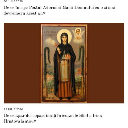
30 IULIE 2026
3
0
De ce începe Postul Adormirii Maicii Domnului cu o zi mai
I
U
devreme în acest an?
L
I
E
2
0
2
6
27 IULIE 2026
2
7
De ce apar doi copaci înalți în icoanele Sfintei Irina
I
U
Hristovalantou?
L
I