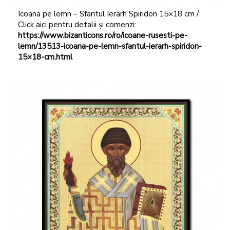
Icoana pe lemn – Sfantul Ierarh Spiridon 15×18 cm /
Click aici pentru detalii și comenzi:
https://www.bizanticons.ro/ro/icoane-rusesti-pe-
lemn/13513-icoana-pe-lemn-sfantul-ierarh-spiridon-
15×18-cm.html