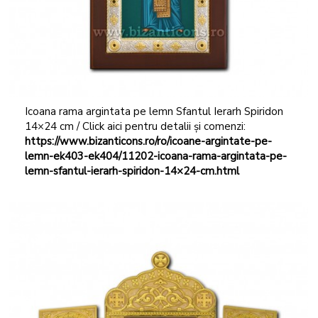
Icoana rama argintata pe lemn Sfantul Ierarh Spiridon
14×24 cm / Click aici pentru detalii și comenzi:
https://www.bizanticons.ro/ro/icoane-argintate-pe-
lemn-ek403-ek404/11202-icoana-rama-argintata-pe-
lemn-sfantul-ierarh-spiridon-14×24-cm.html