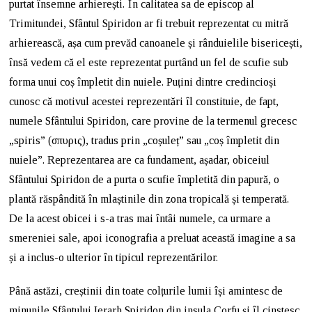
purtat însemne arhierești. În calitatea sa de episcop al
Trimitundei, Sfântul Spiridon ar fi trebuit reprezentat cu mitră
arhierească, așa cum prevăd canoanele și rânduielile bisericești,
însă vedem că el este reprezentat purtând un fel de scufie sub
forma unui coș împletit din nuiele. Puțini dintre credincioși
cunosc că motivul acestei reprezentări îl constituie, de fapt,
numele Sfântului Spiridon, care provine de la termenul grecesc
„spiris” (σπυρις), tradus prin „coșuleț” sau „coș împletit din
nuiele”. Reprezentarea are ca fundament, așadar, obiceiul
Sfântului Spiridon de a purta o scufie împletită din papură, o
plantă răspândită în mlaștinile din zona tropicală și temperată.
De la acest obicei i s-a tras mai întâi numele, ca urmare a
smereniei sale, apoi iconografia a preluat această imagine a sa
și a inclus-o ulterior în tipicul reprezentărilor.
Până astăzi, creștinii din toate colțurile lumii își amintesc de
minunile Sfântului Ierarh Spiridon din insula Corfu și îl cinstesc