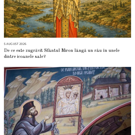
5 AUGUST 2026
5
A
De ce este zugrăvit Sfântul Miron lângă un râu în unele
U
G
dintre icoanele sale?
U
S
T
2
0
2
6