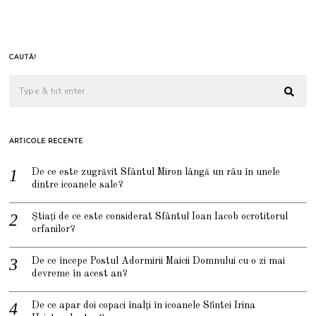
CAUTĂ!
ARTICOLE RECENTE
De ce este zugrăvit Sfântul Miron lângă un râu în unele
dintre icoanele sale?
Știați de ce este considerat Sfântul Ioan Iacob ocrotitorul
orfanilor?
De ce începe Postul Adormirii Maicii Domnului cu o zi mai
devreme în acest an?
De ce apar doi copaci înalți în icoanele Sfintei Irina