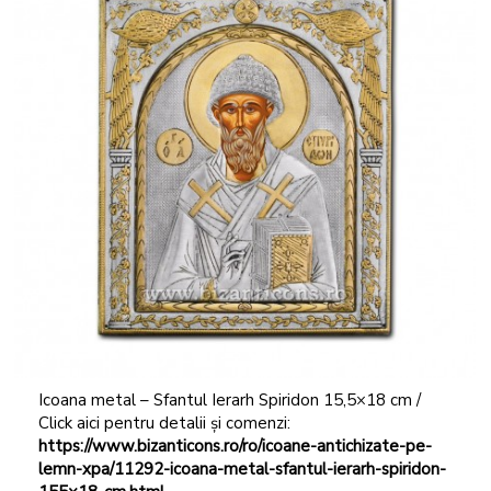
Icoana metal – Sfantul Ierarh Spiridon 15,5×18 cm /
Click aici pentru detalii și comenzi:
https://www.bizanticons.ro/ro/icoane-antichizate-pe-
lemn-xpa/11292-icoana-metal-sfantul-ierarh-spiridon-