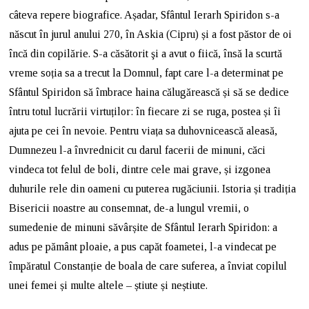
câteva repere biografice. Așadar, Sfântul Ierarh Spiridon s-a
născut în jurul anului 270, în Askia (Cipru) și a fost păstor de oi
încă din copilărie. S-a căsătorit şi a avut o fiică, însă la scurtă
vreme soția sa a trecut la Domnul, fapt care l-a determinat pe
Sfântul Spiridon să îmbrace haina călugărească și să se dedice
întru totul lucrării virtuților: în fiecare zi se ruga, postea și îi
ajuta pe cei în nevoie. Pentru viața sa duhovnicească aleasă,
Dumnezeu l-a învrednicit cu darul facerii de minuni, căci
vindeca tot felul de boli, dintre cele mai grave, și izgonea
duhurile rele din oameni cu puterea rugăciunii. Istoria și tradiția
Bisericii noastre au consemnat, de-a lungul vremii, o
sumedenie de minuni săvârșite de Sfântul Ierarh Spiridon: a
adus pe pământ ploaie, a pus capăt foametei, l-a vindecat pe
împăratul Constanție de boala de care suferea, a înviat copilul
unei femei și multe altele – știute și neștiute.