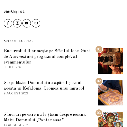
URMĂRIȚI-NE!
ARTICOLE POPULARE
01
Bucureștiul îl primește pe Sfântul Ioan Gură
de Aur: vezi aici programul complet al
evenimentului!
8 IULIE 2025
1
0
I
U
02
Șerpii Maicii Domnului au apărut și anul
L
acesta în Kefalonia: Cronica unui miracol
I
E
9 AUGUST 2021
2
2
7
0
M
2
A
5
R
03
5 lucruri pe care nu le știam despre icoana
T
I
Maicii Domnului „Pantanassa”
E
13 AUGUST 2021
1