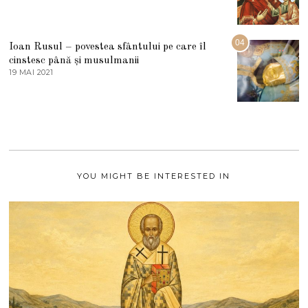
2
3
0
A
2
U
2
G
04
Ioan Rusul – povestea sfântului pe care îl
U
S
cinstesc până și musulmanii
T
19 MAI 2021
1
2
9
0
M
2
A
1
I
2
0
2
1
YOU MIGHT BE INTERESTED IN