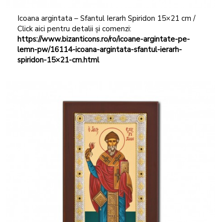
Icoana argintata – Sfantul Ierarh Spiridon 15×21 cm /
Click aici pentru detalii și comenzi:
https://www.bizanticons.ro/ro/icoane-argintate-pe-
lemn-pw/16114-icoana-argintata-sfantul-ierarh-
spiridon-15×21-cm.html