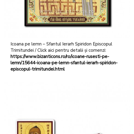
Icoana pe lemn – Sfantul Ierarh Spiridon Episcopul
Trimitundei / Click aici pentru detalii și comenzi:
https://www.bizanticons.ro/ro/icoane-rusesti-pe-
lemn/15644-icoana-pe-lemn-sfantul-ierarh-spiridon-
episcopul-trimitundei.html