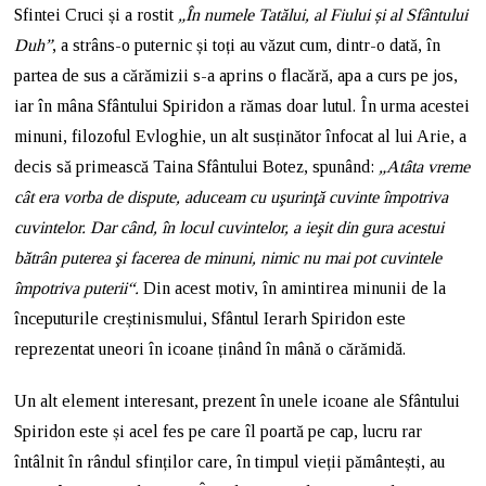
Sfintei Cruci și a rostit
„În numele Tatălui, al Fiului și al Sfântului
Duh”
, a strâns-o puternic și toți au văzut cum, dintr-o dată, în
partea de sus a cărămizii s-a aprins o flacără, apa a curs pe jos,
iar în mâna Sfântului Spiridon a rămas doar lutul. În urma acestei
minuni, filozoful Evloghie, un alt susținător înfocat al lui Arie, a
decis să primească Taina Sfântului Botez, spunând:
„Atâta vreme
cât era vorba de dispute, aduceam cu uşurinţă cuvinte împotriva
cuvintelor. Dar când, în locul cuvintelor, a ieşit din gura acestui
bătrân puterea şi facerea de minuni, nimic nu mai pot cuvintele
împotriva puterii“.
Din acest motiv, în amintirea minunii de la
începuturile creștinismului, Sfântul Ierarh Spiridon este
reprezentat uneori în icoane ținând în mână o cărămidă.
Un alt element interesant, prezent în unele icoane ale Sfântului
Spiridon este și acel fes pe care îl poartă pe cap, lucru rar
întâlnit în rândul sfinților care, în timpul vieții pământești, au