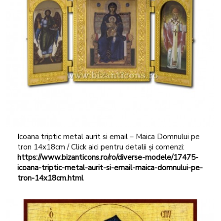
Icoana triptic metal aurit si email – Maica Domnului pe
tron 14x18cm / Click aici pentru detalii și comenzi:
https://www.bizanticons.ro/ro/diverse-modele/17475-
icoana-triptic-metal-aurit-si-email-maica-domnului-pe-
tron-14x18cm.html