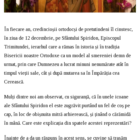
În fiecare an, credincioșii ortodocși de pretutindeni îl cinstesc,
în ziua de 12 decembrie, pe Sfântului Spiridon, Episcopul
Trimitundei, ierarhul care a rămas în istoria și în tradiția
Bisericii noastre Ortodoxe ca un model al smereniei demn de
urmat, prin care Dumnezeu a lucrat minuni nenumărate atât în
timpul vieții sale, cât și după mutarea sa în Împărăția cea
Cerească.
Mulți dintre noi am observat, cu siguranță, că în unele icoane
ale Sfântului Spiridon el este zugrăvit purtând un fel de coș pe
cap, în loc de obișnuita mitră arhierească, și ținând o cărămidă
în mână. Care este explicația din spatele acestei reprezentări?
Înainte de a da un răspuns în acest sens, se cuvine să trasăm