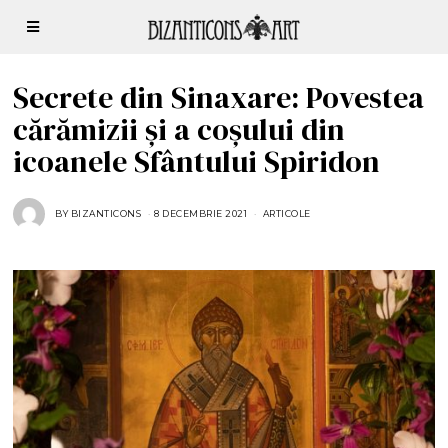
Secrete din Sinaxare: Povestea
cărămizii și a coșului din
icoanele Sfântului Spiridon
BY
BIZANTICONS
8 DECEMBRIE 2021
8
ARTICOLE
D
E
C
E
M
B
R
I
E
2
0
2
1