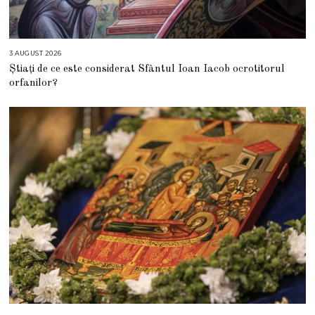
3 AUGUST 2026
3
A
Știați de ce este considerat Sfântul Ioan Iacob ocrotitorul
U
G
orfanilor?
U
S
T
2
0
2
6