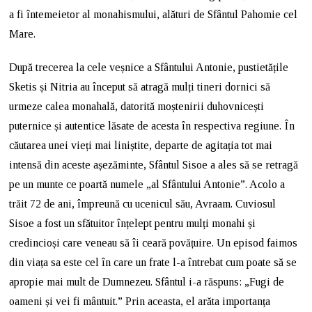
a fi întemeietor al monahismului, alături de Sfântul Pahomie cel
Mare.
După trecerea la cele veșnice a Sfântului Antonie, pustietățile
Sketis și Nitria au început să atragă mulți tineri dornici să
urmeze calea monahală, datorită moștenirii duhovnicești
puternice și autentice lăsate de acesta în respectiva regiune. În
căutarea unei vieți mai liniștite, departe de agitația tot mai
intensă din aceste așezăminte, Sfântul Sisoe a ales să se retragă
pe un munte ce poartă numele „al Sfântului Antonie”. Acolo a
trăit 72 de ani, împreună cu ucenicul său, Avraam. Cuviosul
Sisoe a fost un sfătuitor înțelept pentru mulți monahi și
credincioși care veneau să îi ceară povățuire. Un episod faimos
din viața sa este cel în care un frate l-a întrebat cum poate să se
apropie mai mult de Dumnezeu. Sfântul i-a răspuns: „Fugi de
oameni și vei fi mântuit.” Prin aceasta, el arăta importanța