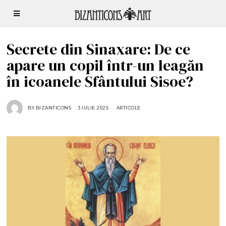
Secrete din Sinaxare: De ce
apare un copil într-un leagăn
în icoanele Sfântului Sisoe?
BY
BIZANTICONS
3 IULIE 2025
3
ARTICOLE
I
U
L
I
E
2
0
2
5