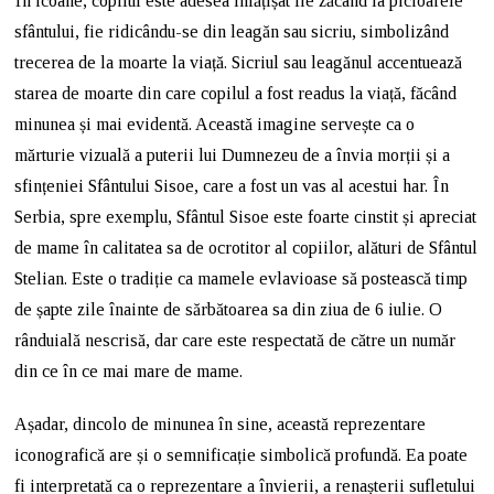
În icoane, copilul este adesea înfățișat fie zăcând la picioarele
sfântului, fie ridicându-se din leagăn sau sicriu, simbolizând
trecerea de la moarte la viață. Sicriul sau leagănul accentuează
starea de moarte din care copilul a fost readus la viață, făcând
minunea și mai evidentă. Această imagine servește ca o
mărturie vizuală a puterii lui Dumnezeu de a învia morții și a
sfințeniei Sfântului Sisoe, care a fost un vas al acestui har. În
Serbia, spre exemplu, Sfântul Sisoe este foarte cinstit și apreciat
de mame în calitatea sa de ocrotitor al copiilor, alături de Sfântul
Stelian. Este o tradiție ca mamele evlavioase să postească timp
de șapte zile înainte de sărbătoarea sa din ziua de 6 iulie. O
rânduială nescrisă, dar care este respectată de către un număr
din ce în ce mai mare de mame.
Așadar, dincolo de minunea în sine, această reprezentare
iconografică are și o semnificație simbolică profundă. Ea poate
fi interpretată ca o reprezentare a învierii, a renașterii sufletului