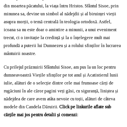
din moartea păcatului, la viața întru Hristos. Sfântul Sisoe, prin
minunea sa, devine un simbol al nădejdii și al biruinței vieții
asupra morții, o temă centrală în teologia ortodoxă. Astfel,
icoana sa nu este doar o amintire a minunii, a unui eveniment
trecut, ci o invitație la credință și la o înțelegere mult mai
profundă a puterii lui Dumnezeu și a rolului sfinților în lucrarea
mântuirii noastre.
Cu prilejul prăznuirii Sfântului Sisoe, am pus la un loc pentru
dumneavoastră Viețile sfinților pe tot anul și Acatistierul lunii
iulie, alături de o selecție dintre cele mai frumoase cărți de
rugăciuni în ale căror pagini veți găsi, cu siguranță, liniștea și
nădejdea de care avem atâta nevoie cu toții, alături de câteva
modele din Candela Dăruirii.
Click pe linkurile aflate sub
cărțile mai jos pentru detalii și comenzi: