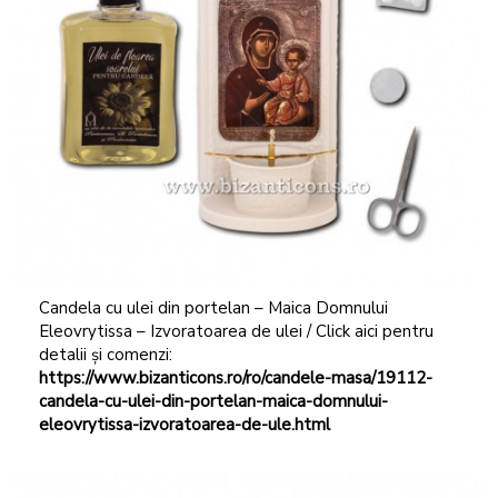
Candela cu ulei din portelan – Maica Domnului
Eleovrytissa – Izvoratoarea de ulei / Click aici pentru
detalii și comenzi:
https://www.bizanticons.ro/ro/candele-masa/19112-
candela-cu-ulei-din-portelan-maica-domnului-
eleovrytissa-izvoratoarea-de-ule.html