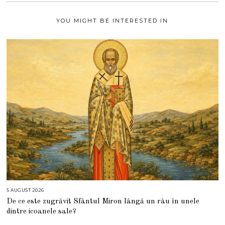
1
YOU MIGHT BE INTERESTED IN
5 AUGUST 2026
5
A
De ce este zugrăvit Sfântul Miron lângă un râu în unele
U
G
dintre icoanele sale?
U
S