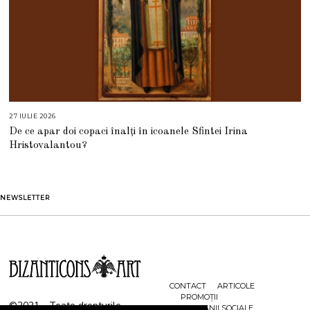
27 IULIE 2026
2
7
De ce apar doi copaci înalți în icoanele Sfintei Irina
I
U
Hristovalantou?
L
I
E
2
0
2
NEWSLETTER
6
CONTACT
ARTICOLE
PROMOȚII
©2021 - Toate drepturile
CAMPANII SOCIALE