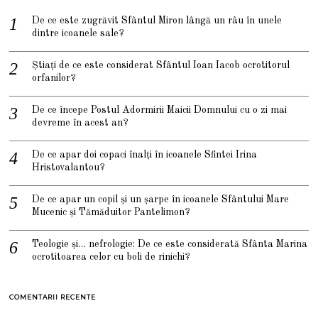
De ce este zugrăvit Sfântul Miron lângă un râu în unele
dintre icoanele sale?
Știați de ce este considerat Sfântul Ioan Iacob ocrotitorul
orfanilor?
De ce începe Postul Adormirii Maicii Domnului cu o zi mai
devreme în acest an?
De ce apar doi copaci înalți în icoanele Sfintei Irina
Hristovalantou?
De ce apar un copil și un șarpe în icoanele Sfântului Mare
Mucenic și Tămăduitor Pantelimon?
Teologie și… nefrologie: De ce este considerată Sfânta Marina
ocrotitoarea celor cu boli de rinichi?
COMENTARII RECENTE