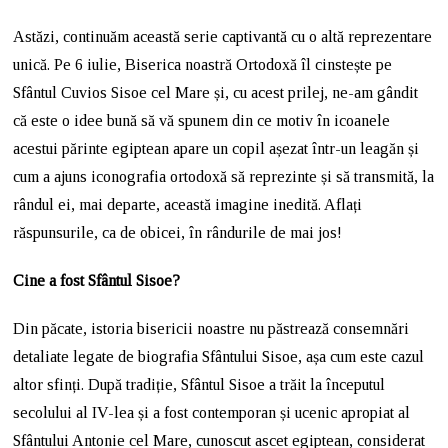
Astăzi, continuăm această serie captivantă cu o altă reprezentare
unică. Pe 6 iulie, Biserica noastră Ortodoxă îl cinstește pe
Sfântul Cuvios Sisoe cel Mare și, cu acest prilej, ne-am gândit
că este o idee bună să vă spunem din ce motiv în icoanele
acestui părinte egiptean apare un copil așezat într-un leagăn și
cum a ajuns iconografia ortodoxă să reprezinte și să transmită, la
rândul ei, mai departe, această imagine inedită. Aflați
răspunsurile, ca de obicei, în rândurile de mai jos!
Cine a fost Sfântul Sisoe?
Din păcate, istoria bisericii noastre nu păstrează consemnări
detaliate legate de biografia Sfântului Sisoe, așa cum este cazul
altor sfinți. După tradiție, Sfântul Sisoe a trăit la începutul
secolului al IV-lea și a fost contemporan și ucenic apropiat al
Sfântului Antonie cel Mare, cunoscut ascet egiptean, considerat