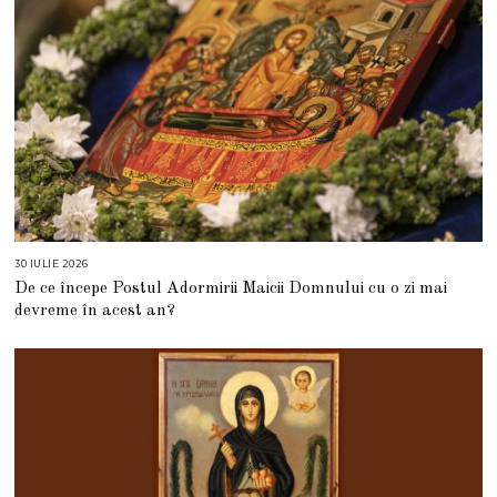
30 IULIE 2026
3
0
De ce începe Postul Adormirii Maicii Domnului cu o zi mai
I
U
devreme în acest an?
L
I
E
2
0
2
6