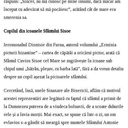
răspuns: „Sincer, nu mă cunosc pe mine însumi, dacă măcar am
început cu adevărat să mă pocăiesc”, arătând cât de mare era
smerenia sa.
Copilul din icoanele Sfântului Sisoe
Ieromonahul Dionisie din Furna, autorul volumului „Erminia
picturii bizantine” – cartea de căpătâi a oricărui pictor, arată că
Sfântul Cuvios Sisoe cel Mare se zugrăvește în icoane sub
chipul unui „bătrân, pleșuv, cu barba lată”, fără a da vreun detaliu
despre un copil așezat la picioarele sfântului.
Cercetând, însă, unele Sinaxare ale Bisericii, aflăm că motivul
acestei reprezentări are legătură cu faptul că sfântul a primit de
la Dumnezeu puterea de a vindeca bolnavii, de a scoate duhurile
rele și a învia morții. Mai exact, se spune că într-o zi, un om
evlavios s-a gândit să meargă spre muntele Sfântului Antonie