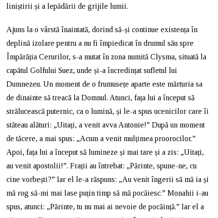
liniștirii și a lepădării de grijile lumii.
Ajuns la o vârstă înaintată, dorind să-și continue existența în
deplină izolare pentru a nu fi împiedicat în drumul său spre
Împărăția Cerurilor, s-a mutat în zona numită Clysma, situată la
capătul Golfului Suez, unde și-a încredințat sufletul lui
Dumnezeu. Un moment de o frumusețe aparte este mărturia sa
de dinainte să treacă la Domnul. Atunci, fața lui a început să
strălucească puternic, ca o lumină, și le-a spus ucenicilor care îi
stăteau alături: „Uitați, a venit avva Antonie!” După un moment
de tăcere, a mai spus: „Acum a venit mulțimea proorocilor.”
Apoi, fața lui a început să lumineze și mai tare și a zis: „Uitați,
au venit apostolii!”. Frații au întrebat: „Părinte, spune-ne, cu
cine vorbești?” Iar el le-a răspuns: „Au venit îngerii să mă ia și
mă rog să-mi mai lase puțin timp să mă pocăiesc.” Monahii i-au
spus, atunci: „Părinte, tu nu mai ai nevoie de pocăință.” Iar el a