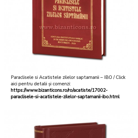
Paraclisele si Acatistele zilelor saptamanii – IBO / Click
aici pentru detalii și comenzi:
https://www.bizanticons.ro/ro/acatiste/17002-
paraclisele-si-acatistele-zilelor-saptamanii-ibo.html