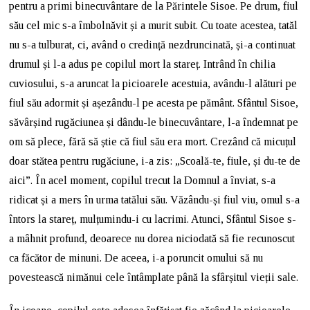
pentru a primi binecuvântare de la Părintele Sisoe. Pe drum, fiul
său cel mic s-a îmbolnăvit și a murit subit. Cu toate acestea, tatăl
nu s-a tulburat, ci, având o credință nezdruncinată, și-a continuat
drumul și l-a adus pe copilul mort la stareț. Intrând în chilia
cuviosului, s-a aruncat la picioarele acestuia, avându-l alături pe
fiul său adormit și așezându-l pe acesta pe pământ. Sfântul Sisoe,
săvârșind rugăciunea și dându-le binecuvântare, l-a îndemnat pe
om să plece, fără să știe că fiul său era mort. Crezând că micuțul
doar stătea pentru rugăciune, i-a zis: „Scoală-te, fiule, și du-te de
aici”. În acel moment, copilul trecut la Domnul a înviat, s-a
ridicat și a mers în urma tatălui său. Văzându-și fiul viu, omul s-a
întors la stareț, mulțumindu-i cu lacrimi. Atunci, Sfântul Sisoe s-
a mâhnit profund, deoarece nu dorea niciodată să fie recunoscut
ca făcător de minuni. De aceea, i-a poruncit omului să nu
povestească nimănui cele întâmplate până la sfârșitul vieții sale.