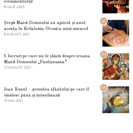
evenimentului!
8 IULIE 2025
1
0
I
U
02
Șerpii Maicii Domnului au apărut și anul
L
acesta în Kefalonia: Cronica unui miracol
I
E
9 AUGUST 2021
2
2
7
0
M
2
A
5
R
03
5 lucruri pe care nu le știam despre icoana
T
I
Maicii Domnului „Pantanassa”
E
13 AUGUST 2021
1
2
3
0
A
2
U
2
G
04
Ioan Rusul – povestea sfântului pe care îl
U
S
cinstesc până și musulmanii
T
19 MAI 2021
1
2
9
0
M
2
A
1
I
2
0
2