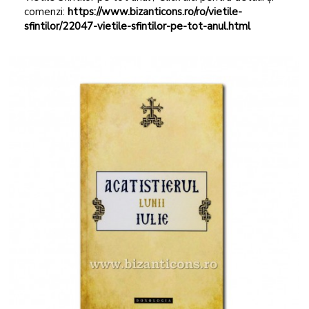
comenzi:
https://www.bizanticons.ro/ro/vietile-
sfintilor/22047-vietile-sfintilor-pe-tot-anul.html