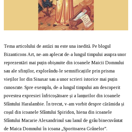
Tema articolului de astăzi nu este una inedită. Pe blogul
Bizanticons Art, ne-am aplecat de-a lungul timpului asupra unor
reprezentări mai puțin obișnuite din icoanele Maicii Domnului
sau ale sfinților, explorându-le semnificațiile prin prisma
vieților lor din Sinaxar sau a unor scrieri istorice mai puțin
cunoscute. Spre exemplu, de-a lungul timpului am descoperit
povestea expresiei înfricoșătoare și a lanțurilor din icoanele
Sfântului Haralambie. În trecut, v-am vorbit despre cărămida și
coșul din icoanele Sfântului Spiridon, hiena din icoanele
Sfântului Macarie Alexandrinul sau lanul de grâu binecuvântat
de Maica Domnului în icoana „Sporitoarea Grânelor”.