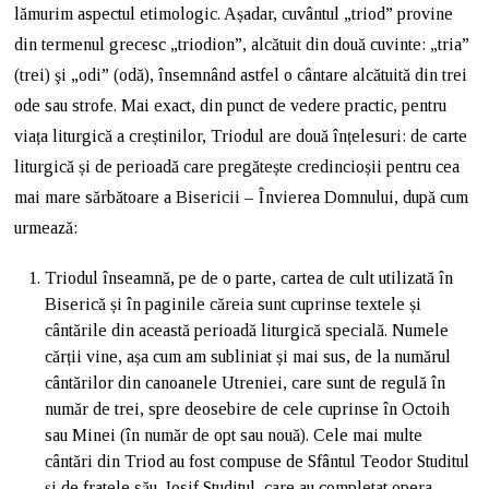
lămurim aspectul etimologic. Așadar, cuvântul „triod” provine
din termenul grecesc „triodion”, alcătuit din două cuvinte: „tria”
(trei) şi „odi” (odă), însemnând astfel o cântare alcătuită din trei
ode sau strofe. Mai exact, din punct de vedere practic, pentru
viața liturgică a creștinilor, Triodul are două înțelesuri: de carte
liturgică și de perioadă care pregătește credincioșii pentru cea
mai mare sărbătoare a Bisericii – Învierea Domnului, după cum
urmează:
Triodul înseamnă, pe de o parte, cartea de cult utilizată în
Biserică și în paginile căreia sunt cuprinse textele și
cântările din această perioadă liturgică specială. Numele
cărții vine, așa cum am subliniat și mai sus, de la numărul
cântărilor din canoanele Utreniei, care sunt de regulă în
număr de trei, spre deosebire de cele cuprinse în Octoih
sau Minei (în număr de opt sau nouă). Cele mai multe
cântări din Triod au fost compuse de Sfântul Teodor Studitul
și de fratele său, Iosif Studitul, care au completat opera