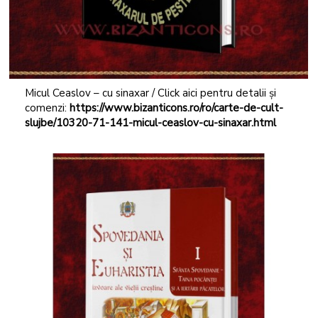
Micul Ceaslov – cu sinaxar / Click aici pentru detalii și
comenzi:
https://www.bizanticons.ro/ro/carte-de-cult-
slujbe/10320-71-141-micul-ceaslov-cu-sinaxar.html