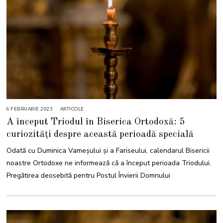
6 FEBRUARIE 2023
6
ARTICOLE
F
A început Triodul în Biserica Ortodoxă: 5
E
B
curiozități despre această perioadă specială
R
U
A
Odată cu Duminica Vameșului și a Fariseului, calendarul Bisericii
R
I
noastre Ortodoxe ne informează că a început perioada Triodului.
E
2
Pregătirea deosebită pentru Postul Învierii Domnului
0
2
3