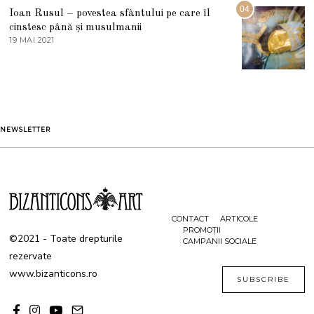
G
04
Ioan Rusul – povestea sfântului pe care îl
U
S
cinstesc până și musulmanii
T
19 MAI 2021
1
2
9
0
M
2
A
1
I
2
0
2
1
NEWSLETTER
CONTACT
ARTICOLE
PROMOȚII
©2021 - Toate drepturile
CAMPANII SOCIALE
rezervate
www.bizanticons.ro
SUBSCRIBE