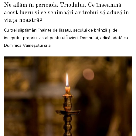
8
Ne aflăm în perioada Triodului. Ce înseamnă
F
E
acest lucru și ce schimbări ar trebui să aducă în
B
R
viața noastră?
U
A
R
Cu trei săptămâni înainte de lăsatul secului de brânză și de
I
E
începutul propriu-zis al postului Învierii Domnului, adică odată cu
2
0
Duminica Vameşului şi a
2
2