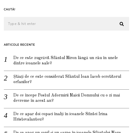
CAUTĂ!
ARTICOLE RECENTE
De ce este zugrăvit Sfântul Miron lângă un râu în unele
dintre icoanele sale?
Știați de ce este considerat Sfântul Ioan Iacob ocrotitorul
orfanilor?
De ce începe Postul Adormirii Maicii Domnului cu o zi mai
devreme în acest an?
De ce apar doi copaci înalți în icoanele Sfintei Irina
Hristovalantou?
De ce apar un copil și un șarpe în icoanele Sfântului Mare