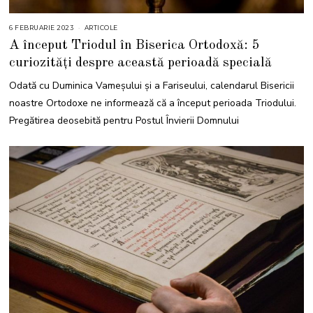
6 FEBRUARIE 2023
6
ARTICOLE
F
A început Triodul în Biserica Ortodoxă: 5
E
B
curiozități despre această perioadă specială
R
U
A
Odată cu Duminica Vameșului și a Fariseului, calendarul Bisericii
R
I
noastre Ortodoxe ne informează că a început perioada Triodului.
E
2
Pregătirea deosebită pentru Postul Învierii Domnului
0
2
3