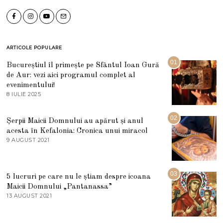
ARTICOLE POPULARE
01
Bucureștiul îl primește pe Sfântul Ioan Gură
de Aur: vezi aici programul complet al
evenimentului!
8 IULIE 2025
1
0
I
U
02
Șerpii Maicii Domnului au apărut și anul
L
acesta în Kefalonia: Cronica unui miracol
I
E
9 AUGUST 2021
2
2
7
0
M
2
A
5
R
03
5 lucruri pe care nu le știam despre icoana
T
I
Maicii Domnului „Pantanassa”
E
13 AUGUST 2021
1
2
3
0
A
2
U
2