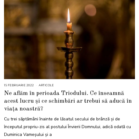
15 FEBRUARIE 2022
1
ARTICOLE
8
Ne aflăm în perioada Triodului. Ce înseamnă
F
E
acest lucru și ce schimbări ar trebui să aducă în
B
R
viața noastră?
U
A
R
Cu trei săptămâni înainte de lăsatul secului de brânză și de
I
E
începutul propriu-zis al postului Învierii Domnului, adică odată cu
2
0
Duminica Vameşului şi a
2
2