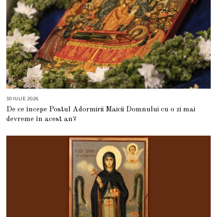
30 IULIE 2026
3
0
De ce începe Postul Adormirii Maicii Domnului cu o zi mai
I
U
devreme în acest an?
L
I
E
2
0
2
6