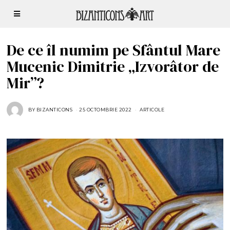
De ce îl numim pe Sfântul Mare
Mucenic Dimitrie „Izvorâtor de
Mir”?
BY
BIZANTICONS
25 OCTOMBRIE 2022
2
ARTICOLE
5
O
C
T
O
M
B
R
I
E
2
0
2
2