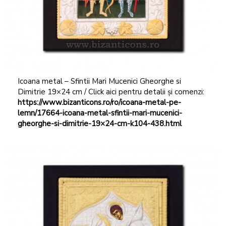
Icoana metal – Sfintii Mari Mucenici Gheorghe si
Dimitrie 19×24 cm / Click aici pentru detalii și comenzi:
https://www.bizanticons.ro/ro/icoana-metal-pe-
lemn/17664-icoana-metal-sfintii-mari-mucenici-
gheorghe-si-dimitrie-19×24-cm-k104-438.html