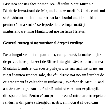
Biserica noastră face pomenirea Sfântului Mare Mucenic
Dimitrie Izvorâtorul de Mir, unul dintre marii făcători de minuni
și tămăduitori de boli, martirizat la subsolul unei băi publice
pentru că nu a vrut să se lepede de credința curată și
mărturisitoare întru Mântuitorul nostru Iisus Hristos.
General, strateg și mărturisitor al dreptei credințe
De-a lungul vremii am participat, cu siguranță, la multe slujbe
de priveghere și la zeci de Sfinte Liturghii săvârșite în cinstea
Sfântului Dimitrie. Cu aceste prilejuri, ne-am închinat și ne-am
rugat înaintea icoanei sale, dar câți dintre noi ne-am întrebat de
ce este trecut în calendar cu titulatura „Izvorâtor de Mir”? Când
a apărut acest „spranume” al sfântului și care sunt explicațiile
din spatele lui? Pentru că am primit această întrebare în repetate
rânduri și din partea clienților noștri, am hotărât să dedicăm