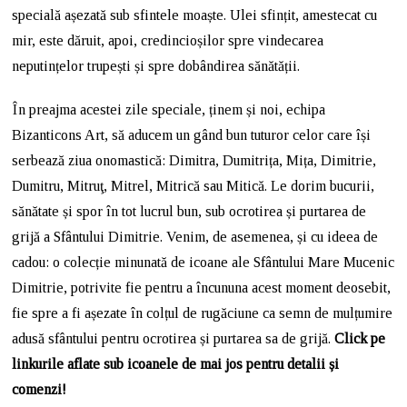
specială așezată sub sfintele moaște. Ulei sfințit, amestecat cu
mir, este dăruit, apoi, credincioșilor spre vindecarea
neputințelor trupești și spre dobândirea sănătății.
În preajma acestei zile speciale, ținem și noi, echipa
Bizanticons Art, să aducem un gând bun tuturor celor care își
serbează ziua onomastică: Dimitra, Dumitrița, Mița, Dimitrie,
Dumitru, Mitruţ, Mitrel, Mitrică sau Mitică. Le dorim bucurii,
sănătate și spor în tot lucrul bun, sub ocrotirea și purtarea de
grijă a Sfântului Dimitrie. Venim, de asemenea, și cu ideea de
cadou: o colecție minunată de icoane ale Sfântului Mare Mucenic
Dimitrie, potrivite fie pentru a încununa acest moment deosebit,
fie spre a fi așezate în colțul de rugăciune ca semn de mulțumire
adusă sfântului pentru ocrotirea și purtarea sa de grijă.
Click pe
linkurile aflate sub icoanele de mai jos pentru detalii și
comenzi!