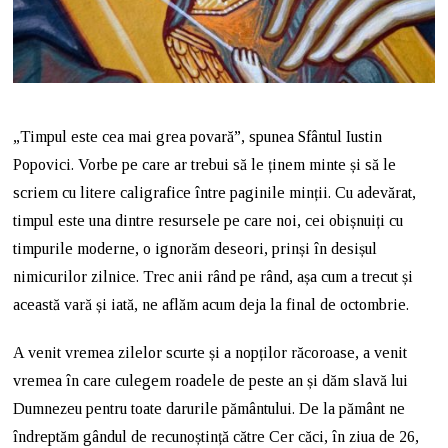
„Timpul este cea mai grea povară”, spunea Sfântul Iustin
Popovici. Vorbe pe care ar trebui să le ținem minte și să le
scriem cu litere caligrafice între paginile minții. Cu adevărat,
timpul este una dintre resursele pe care noi, cei obișnuiți cu
timpurile moderne, o ignorăm deseori, prinși în desișul
nimicurilor zilnice. Trec anii rând pe rând, așa cum a trecut și
această vară și iată, ne aflăm acum deja la final de octombrie.
A venit vremea zilelor scurte și a nopților răcoroase, a venit
vremea în care culegem roadele de peste an și dăm slavă lui
Dumnezeu pentru toate darurile pământului. De la pământ ne
îndreptăm gândul de recunoștință către Cer căci, în ziua de 26,