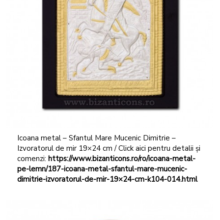
Icoana metal – Sfantul Mare Mucenic Dimitrie –
Izvoratorul de mir 19×24 cm / Click aici pentru detalii și
comenzi:
https://www.bizanticons.ro/ro/icoana-metal-
pe-lemn/187-icoana-metal-sfantul-mare-mucenic-
dimitrie-izvoratorul-de-mir-19×24-cm-k104-014.html