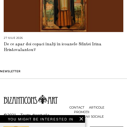
27 IULIE 2026
2
7
De ce apar doi copaci înalți în icoanele Sfintei Irina
I
U
Hristovalantou?
L
I
E
2
0
2
NEWSLETTER
6
CONTACT
ARTICOLE
PROMOȚII
©2021 - Toate drepturile
CAMPANII SOCIALE
YOU MIGHT BE INTERESTED IN
rezervate