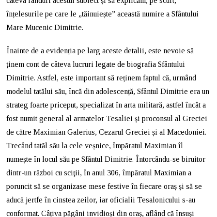
câteva rânduri acestui subiect și să explicăm, pe scurt,
înțelesurile pe care le „tăinuiește” această numire a Sfântului
Mare Mucenic Dimitrie.
Înainte de a evidenția pe larg aceste detalii, este nevoie să
ținem cont de câteva lucruri legate de biografia Sfântului
Dimitrie. Astfel, este important să reținem faptul că, urmând
modelul tatălui său, încă din adolescență, Sfântul Dimitrie era un
strateg foarte priceput, specializat în arta militară, astfel încât a
fost numit general al armatelor Tesaliei și proconsul al Greciei
de către Maximian Galerius, Cezarul Greciei și al Macedoniei.
Trecând tatăl său la cele veșnice, împăratul Maximian îl
numește în locul său pe Sfântul Dimitrie. Întorcându-se biruitor
dintr-un război cu sciţii, în anul 306, împăratul Maximian a
poruncit să se organizase mese festive în fiecare oraș și să se
aducă jertfe în cinstea zeilor, iar oficialii Tesalonicului s-au
conformat. Câțiva păgâni invidioși din oraș, aflând că însuși