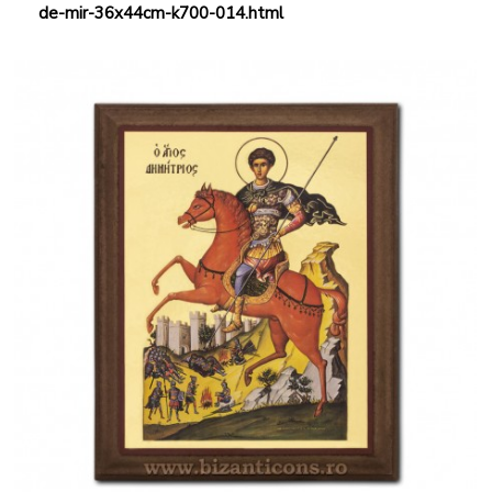
de-mir-36x44cm-k700-014.html