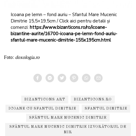
Icoana pe lemn – fond auriu – Sfantul Mare Mucenic
Dimitrie 15,5×19,5cm / Click aici pentru detalii și
comenzi:
https://www.bizanticons.ro/ro/icoane-
bizantine-aurite/16700-icoana-pe-lemn-fond-auriu-
sfantul-mare-mucenic-dimitrie-155x195cm.html
Foto:
doxologia.ro
BIZANTICONS ART
BIZANTICONS.RO
ICOANE CU SFANTUL DIMITRIE
SFANTUL DIMITRIE
SFÂNTUL MARE MUCENIC DIMITRIE
SFÂNTUL MARE MUCENIC DIMITRIE IZVORÂTORUL DE
MIR