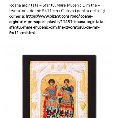
Icoana argintata – Sfantul Mare Mucenic Dimitrie –
Izvoratorul de mir 9×11 cm / Click aici pentru detalii și
comenzi:
https://www.bizanticons.ro/ro/icoane-
argintate-pe-suport-plastic/11481-icoana-argintata-
sfantul-mare-mucenic-dimitrie-izvoratorul-de-mir-
9×11-cm.html