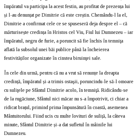
împăratul va participa la acest festin, au profitat de prezența lui
și l-au denunțat pe Dimitrie că este creștin. Chemându-l la el,
Dimitrie a confirmat cele ce se spuseseră deja despre el – că
mărturisește credința în Hristos cel Viu, Fiul lui Dumnezeu – iar
împăratul, negru de furie, a poruncit să fie închis în temniţa
aflată la subsolul unei băi publice până la încheierea
festivităților organizate în cinstea biruinţei sale.
În cele din urmă, pentru că nu a vrut să renunțe la dreapta
credință, împăratul și-a trimis ostaşii, poruncindu-le să-l omoare
cu suliţele pe Sfântul Dimitrie acolo, în temniţă. Ridicându-se
de la rugăciune, Sfântul nici măcar nu s-a împotrivit, ci chiar a
ridicat brațul, primind prima împunsătură în coastă, asemenea
Mântuitorului. Fiind ucis cu multe lovituri de suliță, la câteva
minute, Sfântul Dimitrie și-a dat sufletul în mâinile lui
Dumnezeu.