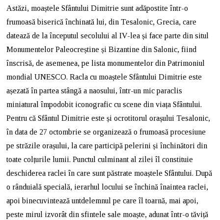
Astăzi, moaștele Sfântului Dimitrie sunt adăpostite într-o
frumoasă biserică închinată lui, din Tesalonic, Grecia, care
datează de la începutul secolului al IV-lea și face parte din situl
Monumentelor Paleocreștine și Bizantine din Salonic, fiind
înscrisă, de asemenea, pe lista monumentelor din Patrimoniul
mondial UNESCO. Racla cu moaștele Sfântului Dimitrie este
așezată în partea stângă a naosului, într-un mic paraclis
miniatural împodobit iconografic cu scene din viața Sfântului.
Pentru că Sfântul Dimitrie este și ocrotitorul orașului Tesalonic,
în data de 27 octombrie se organizează o frumoasă procesiune
pe străzile orașului, la care participă pelerini și închinători din
toate colțurile lumii. Punctul culminant al zilei îl constituie
deschiderea raclei în care sunt păstrate moaștele Sfântului. După
o rânduială specială, ierarhul locului se închină înaintea raclei,
apoi binecuvintează untdelemnul pe care îl toarnă, mai apoi,
peste mirul izvorât din sfintele sale moaște, adunat într-o tăviță