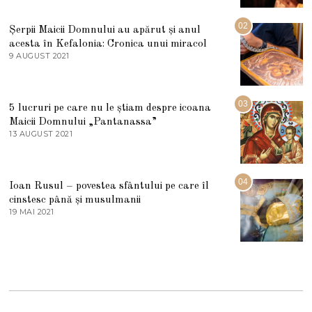
0
I
U
02
Șerpii Maicii Domnului au apărut și anul
L
acesta în Kefalonia: Cronica unui miracol
I
E
9 AUGUST 2021
2
2
7
0
M
2
A
5
R
03
5 lucruri pe care nu le știam despre icoana
T
I
Maicii Domnului „Pantanassa”
E
13 AUGUST 2021
1
2
3
0
A
2
U
2
G
04
Ioan Rusul – povestea sfântului pe care îl
U
S
cinstesc până și musulmanii
T
19 MAI 2021
1
2
9
0
M
2
A
1
I
2
0
2
1