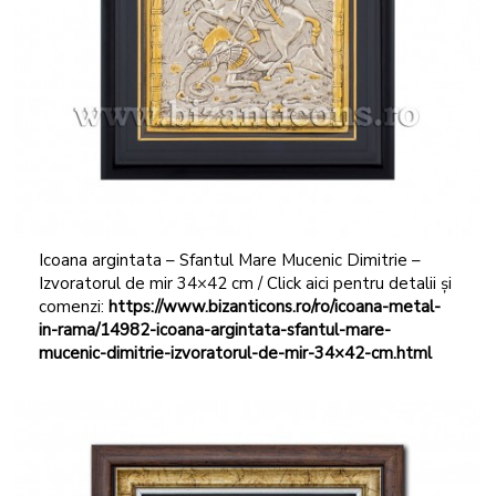
Icoana argintata – Sfantul Mare Mucenic Dimitrie –
Izvoratorul de mir 34×42 cm / Click aici pentru detalii și
comenzi:
https://www.bizanticons.ro/ro/icoana-metal-
in-rama/14982-icoana-argintata-sfantul-mare-
mucenic-dimitrie-izvoratorul-de-mir-34×42-cm.html