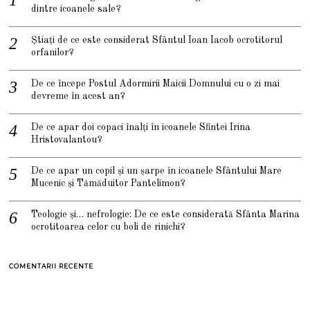
dintre icoanele sale?
Știați de ce este considerat Sfântul Ioan Iacob ocrotitorul
orfanilor?
De ce începe Postul Adormirii Maicii Domnului cu o zi mai
devreme în acest an?
De ce apar doi copaci înalți în icoanele Sfintei Irina
Hristovalantou?
De ce apar un copil și un șarpe în icoanele Sfântului Mare
Mucenic și Tămăduitor Pantelimon?
Teologie și… nefrologie: De ce este considerată Sfânta Marina
ocrotitoarea celor cu boli de rinichi?
COMENTARII RECENTE