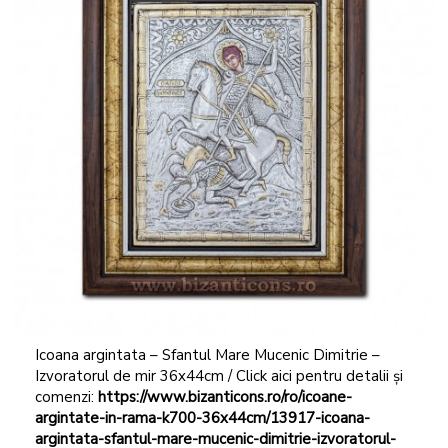
Icoana argintata – Sfantul Mare Mucenic Dimitrie –
Izvoratorul de mir 36x44cm / Click aici pentru detalii și
comenzi:
https://www.bizanticons.ro/ro/icoane-
argintate-in-rama-k700-36x44cm/13917-icoana-
argintata-sfantul-mare-mucenic-dimitrie-izvoratorul-