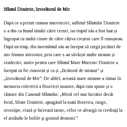
Sfântul Dimitrie, Izvorâtorul de Mir
După ce a primit cununa muceniciei, sufletul Sfântului Dimitrie
s-a dus ca fumul tămâii către ceruri, iar trupul său a fost luat și
îngropat cu multă cinste de către câțiva creștini care îl cunoșteau.
După un timp, din mormântul său au început să curgă picături de
mir frumos mirositor, prin care s-au săvârșit multe minuni și
vindecări, motiv pentru care Sfântul Mare Mucenic Dimitrie a
început să fie cunoscut și ca și „făcătorul de minuni” și
„Izvorâtorul de Mir”. De altfel, această mare minune a rămas în
memoria colectivă a Bisericii noastre, după cum spune și o
cântare din Canonul Sfântului: „Mirul cel mai lucrător decât
focul, Sfinte Dimitrie, ajungând la toată Biserica, curge,
izvorăşte, viază şi lucrează tainic, celor ce aleargă cu credinţă la
el arzându-le bolile şi gonind demonii.”