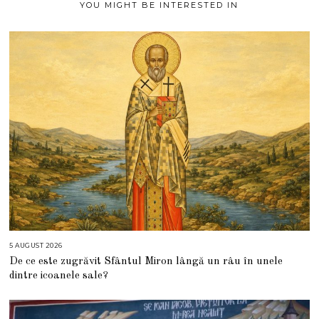
YOU MIGHT BE INTERESTED IN
5 AUGUST 2026
5
A
De ce este zugrăvit Sfântul Miron lângă un râu în unele
U
G
dintre icoanele sale?
U
S
T
2
0