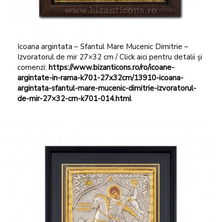
Icoana argintata – Sfantul Mare Mucenic Dimitrie –
Izvoratorul de mir 27×32 cm / Click aici pentru detalii și
comenzi:
https://www.bizanticons.ro/ro/icoane-
argintate-in-rama-k701-27x32cm/13910-icoana-
argintata-sfantul-mare-mucenic-dimitrie-izvoratorul-
de-mir-27×32-cm-k701-014.html