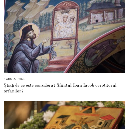
2
6
3 AUGUST 2026
3
A
Știați de ce este considerat Sfântul Ioan Iacob ocrotitorul
U
G
orfanilor?
U
S
T
2
0
2
6