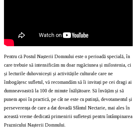
Pentru că Postul Nașterii Domnului este o perioadă specială, în
care trebuie să intensificăm nu doar rugăciunea și milostenia, ci
și lecturile duhovnicești și activitățile culturale care ne
îmbogățesc sufletul, vă recomandăm să îi invitați pe cei dragi ai
dumneavoastră la 100 de minute înălțătoare. Să învățăm și să
punem apoi în practică, pe cât ne este cu putință, devotamentul și
perseverența de care a dat dovadă Sfântul Nectarie, mai ales în
această vreme dedicată primenirii sufletești pentru întâmpinarea
Praznicului Nașterii Domnului.