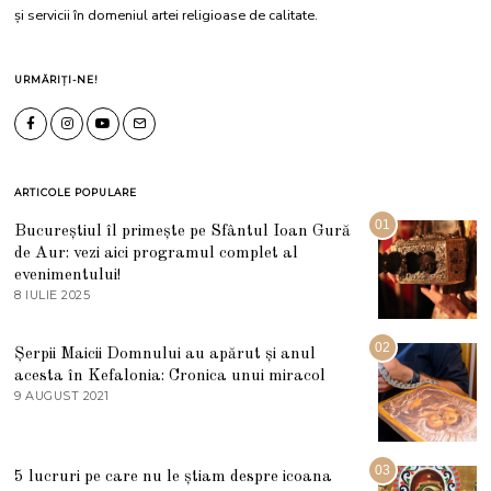
și servicii în domeniul artei religioase de calitate.
URMĂRIȚI-NE!
ARTICOLE POPULARE
01
Bucureștiul îl primește pe Sfântul Ioan Gură
de Aur: vezi aici programul complet al
evenimentului!
8 IULIE 2025
1
0
I
U
02
Șerpii Maicii Domnului au apărut și anul
L
acesta în Kefalonia: Cronica unui miracol
I
E
9 AUGUST 2021
2
2
7
0
M
2
A
5
R
03
5 lucruri pe care nu le știam despre icoana
T