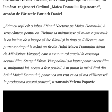
înmânat regizoarei Ordinul „Maica Domnului Rugătoarea”,
acordat de Părintele Patriarh Daniel.
„Știm cu toții cât o iubea Sfântul Nectarie pe Maica Domnului. A
scris cântece pentru ea. Trebuie să mărturisesc că m-am rugat mult
la ea înainte de a începe să fac filmul și în timp ce îl făceam. Am
purtat tot timpul la mână un fir din Brâul Maicii Domnului dăruit
de Mănăstirea Vatoped, care a avut un rol crucial în existența
acestui film. Starețul Efrem Vatopedinul s-a luptat pentru acest film
și, mulțumită lui, acesta a fost posibil. Am purtat la mână firul din
brâul Maicii Domnului, pentru că am vrut ca ea să mă călăuzească
în producerea acestui proiect”,
a transmis Yelena Popovic.