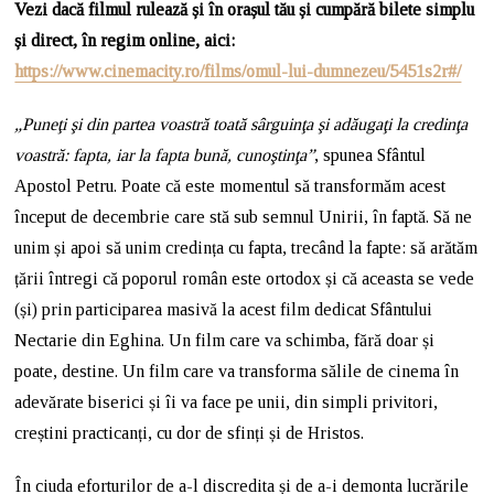
Vezi dacă filmul rulează și în orașul tău și cumpără bilete simplu
și direct, în regim online, aici:
https://www.cinemacity.ro/films/omul-lui-dumnezeu/5451s2r#/
„Puneţi şi din partea voastră toată sârguinţa şi adăugaţi la credinţa
voastră: fapta, iar la fapta bună, cunoştinţa”
, spunea Sfântul
Apostol Petru. Poate că este momentul să transformăm acest
început de decembrie care stă sub semnul Unirii, în faptă. Să ne
unim și apoi să unim credința cu fapta, trecând la fapte: să arătăm
țării întregi că poporul român este ortodox și că aceasta se vede
(și) prin participarea masivă la acest film dedicat Sfântului
Nectarie din Eghina. Un film care va schimba, fără doar și
poate, destine. Un film care va transforma sălile de cinema în
adevărate biserici și îi va face pe unii, din simpli privitori,
creștini practicanți, cu dor de sfinți și de Hristos.
În ciuda eforturilor de a-l discredita și de a-i demonta lucrările