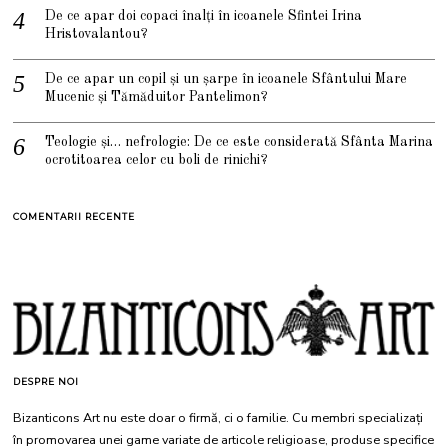
De ce apar doi copaci înalți în icoanele Sfintei Irina
Hristovalantou?
De ce apar un copil și un șarpe în icoanele Sfântului Mare
Mucenic și Tămăduitor Pantelimon?
Teologie și… nefrologie: De ce este considerată Sfânta Marina
ocrotitoarea celor cu boli de rinichi?
COMENTARII RECENTE
DESPRE NOI
Bizanticons Art nu este doar o firmă, ci o familie. Cu membri specializați
în promovarea unei game variate de articole religioase, produse specifice