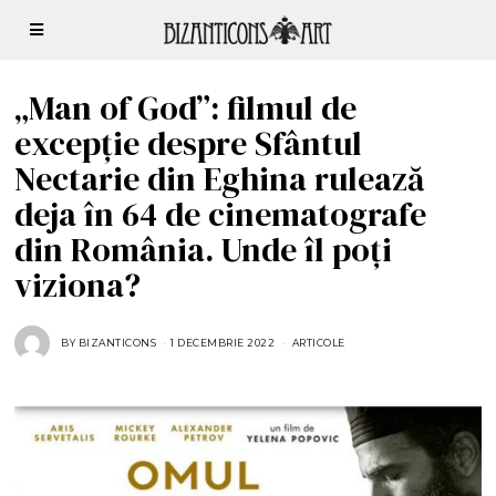
„Man of God”: filmul de
excepție despre Sfântul
Nectarie din Eghina rulează
deja în 64 de cinematografe
din România. Unde îl poți
viziona?
BY
BIZANTICONS
1 DECEMBRIE 2022
6
ARTICOLE
D
E
C
E
M
B
R
I
E
2
0