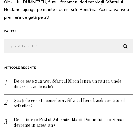
OMUL lui DUMNEZEU, filmul fenomen, dedicat vieții Sfântului
Nectarie, ajunge pe marile ecrane și în România. Acesta va avea
premiera de gală pe 29
CAUTĂ!
ARTICOLE RECENTE
De ce este zugrăvit Sfântul Miron lângă un râu în unele
dintre icoanele sale?
Știați de ce este considerat Sfântul Ioan Iacob ocrotitorul
orfanilor?
De ce începe Postul Adormirii Maicii Domnului cu o zi mai
devreme în acest an?