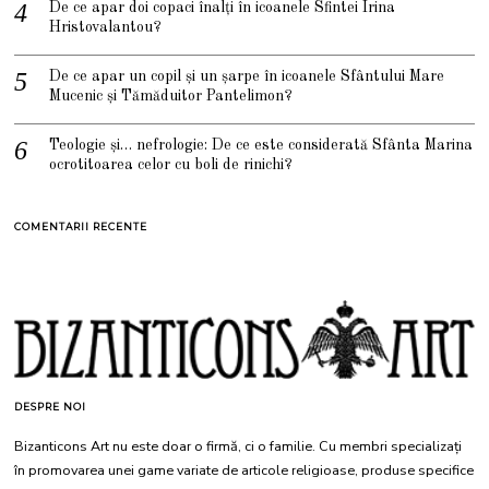
De ce apar doi copaci înalți în icoanele Sfintei Irina
Hristovalantou?
De ce apar un copil și un șarpe în icoanele Sfântului Mare
Mucenic și Tămăduitor Pantelimon?
Teologie și… nefrologie: De ce este considerată Sfânta Marina
ocrotitoarea celor cu boli de rinichi?
COMENTARII RECENTE
DESPRE NOI
Bizanticons Art nu este doar o firmă, ci o familie. Cu membri specializați
în promovarea unei game variate de articole religioase, produse specifice