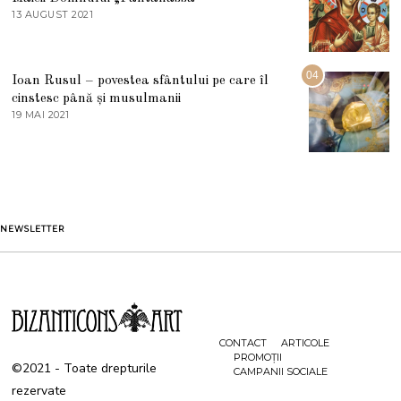
E
13 AUGUST 2021
1
2
3
0
A
2
U
2
G
04
Ioan Rusul – povestea sfântului pe care îl
U
S
cinstesc până și musulmanii
T
19 MAI 2021
1
2
9
0
M
2
A
1
I
2
0
2
1
NEWSLETTER
CONTACT
ARTICOLE
PROMOȚII
©2021 - Toate drepturile
CAMPANII SOCIALE
rezervate