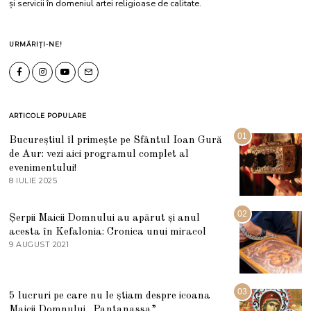
și servicii în domeniul artei religioase de calitate.
URMĂRIȚI-NE!
ARTICOLE POPULARE
01
Bucureștiul îl primește pe Sfântul Ioan Gură
de Aur: vezi aici programul complet al
evenimentului!
8 IULIE 2025
1
0
I
U
02
Șerpii Maicii Domnului au apărut și anul
L
acesta în Kefalonia: Cronica unui miracol
I
E
9 AUGUST 2021
2
2
7
0
M
2
A
5
R
03
5 lucruri pe care nu le știam despre icoana
T
I
Maicii Domnului „Pantanassa”