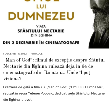
1 DECEMBRIE 2022
6
ARTICOLE
D
„Man of God”: filmul de excepție despre Sfântul
E
C
Nectarie din Eghina rulează deja în 64 de
E
M
cinematografe din România. Unde îl poți
B
R
I
viziona?
E
2
Premiera de gală a filmului „Man of God” (“Omul lui Dumnezeu”),
0
2
regizat în regia Yelenei Popovic, dedicat vieţii Sfântului Nectarie
2
din Eghina, a avut