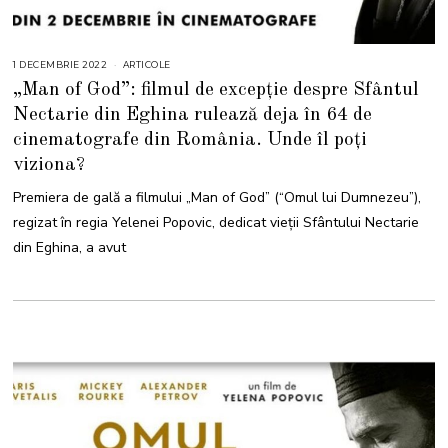
1 DECEMBRIE 2022
6
ARTICOLE
D
„Man of God”: filmul de excepție despre Sfântul
E
C
Nectarie din Eghina rulează deja în 64 de
E
M
cinematografe din România. Unde îl poți
B
R
I
viziona?
E
2
Premiera de gală a filmului „Man of God” (“Omul lui Dumnezeu”),
0
2
regizat în regia Yelenei Popovic, dedicat vieţii Sfântului Nectarie
2
din Eghina, a avut