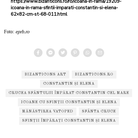
https://www.bizanticons.ro/ro/icoana-in-rama/19209-
icoana-in-rama-sfintii-imparati-constantin-si-elena-
62×82-cm-st-68-011.html
Foto:
eprb.ro
BIZANTICONS ART
BIZANTICONS.RO
CONSTANTIN ŞI ELENA
CRUCEA SFÂNTULUI ÎMPĂRAT CONSTANTIN CEL MARE
ICOANE CU SFINȚII CONSTANTIN ȘI ELENA
MĂNĂSTIREA VATOPED
SFÂNTA CRUCE
SFINȚII ÎMPĂRAȚI CONSTANTIN ȘI ELENA