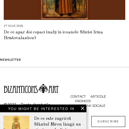
27 IULIE 2026
2
7
De ce apar doi copaci înalți în icoanele Sfintei Irina
I
U
Hristovalantou?
L
I
E
2
0
2
NEWSLETTER
6
CONTACT
ARTICOLE
PROMOȚII
©2021 - Toate drepturile
CAMPANII SOCIALE
YOU MIGHT BE INTERESTED IN
rezervate
www.bizanticons.ro
De ce este zugrăvit
SUBSCRIBE
Sfântul Miron lângă un