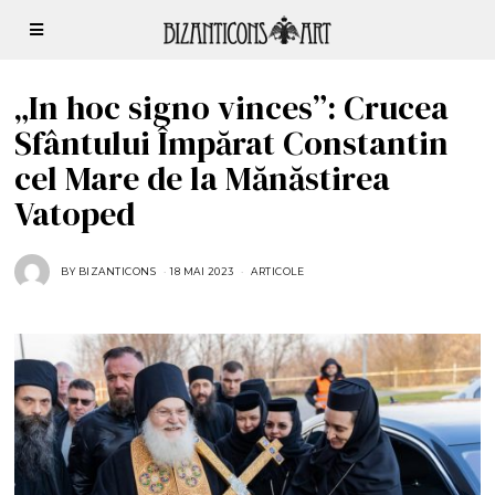
„In hoc signo vinces”: Crucea
Sfântului Împărat Constantin
cel Mare de la Mănăstirea
Vatoped
BY
BIZANTICONS
18 MAI 2023
1
ARTICOLE
8
M
A
I
2
0
2
3