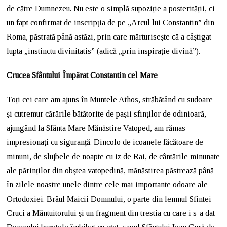
de către Dumnezeu. Nu este o simplă supoziție a posterității, ci
un fapt confirmat de inscripția de pe „Arcul lui Constantin” din
Roma, păstrată până astăzi, prin care mărturisește că a câștigat
lupta „instinctu divinitatis” (adică „prin inspirație divină”).
Crucea Sfântului Împărat Constantin cel Mare
Toți cei care am ajuns în Muntele Athos, străbătând cu sudoare
și cutremur cărările bătătorite de pașii sfinților de odinioară,
ajungând la Sfânta Mare Mănăstire Vatoped, am rămas
impresionați cu siguranță. Dincolo de icoanele făcătoare de
minuni, de slujbele de noapte cu iz de Rai, de cântările minunate
ale părinților din obștea vatopedină, mănăstirea păstrează până
în zilele noastre unele dintre cele mai importante odoare ale
Ortodoxiei. Brâul Maicii Domnului, o parte din lemnul Sfintei
Cruci a Mântuitorului și un fragment din trestia cu care i s-a dat