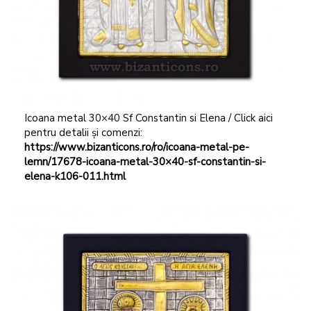
Icoana metal 30×40 Sf Constantin si Elena / Click aici
pentru detalii și comenzi:
https://www.bizanticons.ro/ro/icoana-metal-pe-
lemn/17678-icoana-metal-30×40-sf-constantin-si-
elena-k106-011.html