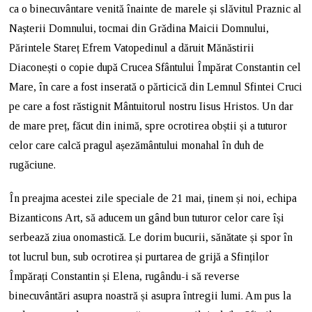
ca o binecuvântare venită înainte de marele și slăvitul Praznic al
Nașterii Domnului, tocmai din Grădina Maicii Domnului,
Părintele Stareț Efrem Vatopedinul a dăruit Mănăstirii
Diaconești o copie după Crucea Sfântului Împărat Constantin cel
Mare, în care a fost inserată o părticică din Lemnul Sfintei Cruci
pe care a fost răstignit Mântuitorul nostru Iisus Hristos. Un dar
de mare preț, făcut din inimă, spre ocrotirea obștii și a tuturor
celor care calcă pragul așezământului monahal în duh de
rugăciune.
În preajma acestei zile speciale de 21 mai, ținem și noi, echipa
Bizanticons Art, să aducem un gând bun tuturor celor care își
serbează ziua onomastică. Le dorim bucurii, sănătate și spor în
tot lucrul bun, sub ocrotirea și purtarea de grijă a Sfinților
Împărați Constantin și Elena, rugându-i să reverse
binecuvântări asupra noastră și asupra întregii lumi. Am pus la