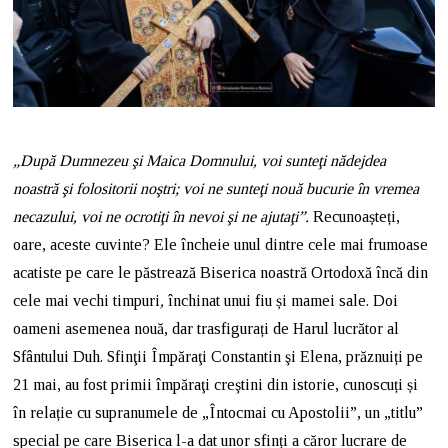
„După Dumnezeu şi Maica Domnului, voi sunteţi nădejdea
noastră şi folositorii noştri; voi ne sunteţi nouă bucurie în vremea
necazului, voi ne ocrotiţi în nevoi şi ne ajutaţi”.
Recunoașteți,
oare, aceste cuvinte? Ele încheie unul dintre cele mai frumoase
acatiste pe care le păstrează Biserica noastră Ortodoxă încă din
cele mai vechi timpuri
,
închinat unui fiu și mamei sale. Doi
oameni asemenea nouă, dar trasfigurați de Harul lucrător al
Sfântului Duh. Sfinţii Împăraţi Constantin şi Elena, prăznuiți pe
21 mai, au fost primii împăraţi creştini din istorie, cunoscuți și
în relație cu supranumele de „Întocmai cu Apostolii”, un „titlu”
special pe care Biserica l-a dat unor sfinți a căror lucrare de