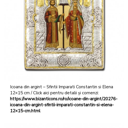
Icoana din argint – Sfintii Imparati Constantin si Elena
12×15 cm / Click aici pentru detalii și comenzi:
https://www.bizanticons.ro/ro/icoane-din-argint/20276-
icoana-din-argint-sfintii-imparati-constantin-si-elena-
12×15-cm.html