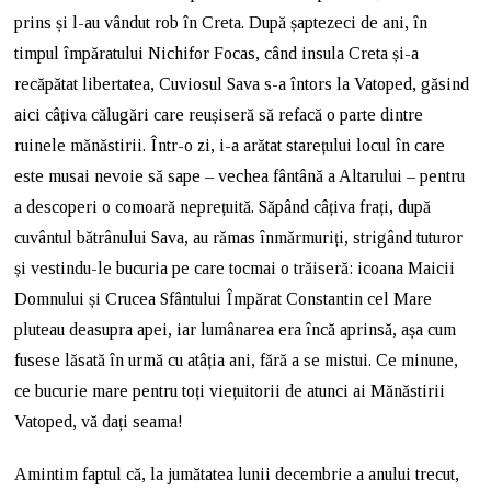
prins și l-au vândut rob în Creta. După șaptezeci de ani, în
timpul împăratului Nichifor Focas, când insula Creta și-a
recăpătat libertatea, Cuviosul Sava s-a întors la Vatoped, găsind
aici câțiva călugări care reușiseră să refacă o parte dintre
ruinele mănăstirii. Într-o zi, i-a arătat starețului locul în care
este musai nevoie să sape – vechea fântână a Altarului – pentru
a descoperi o comoară neprețuită. Săpând câțiva frați, după
cuvântul bătrânului Sava, au rămas înmărmuriți, strigând tuturor
și vestindu-le bucuria pe care tocmai o trăiseră: icoana Maicii
Domnului și Crucea Sfântului Împărat Constantin cel Mare
pluteau deasupra apei, iar lumânarea era încă aprinsă, așa cum
fusese lăsată în urmă cu atâția ani, fără a se mistui. Ce minune,
ce bucurie mare pentru toți viețuitorii de atunci ai Mănăstirii
Vatoped, vă dați seama!
Amintim faptul că, la jumătatea lunii decembrie a anului trecut,