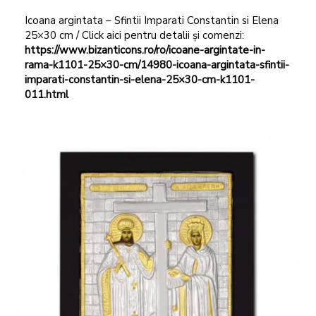
Icoana argintata – Sfintii Imparati Constantin si Elena
25×30 cm / Click aici pentru detalii și comenzi:
https://www.bizanticons.ro/ro/icoane-argintate-in-
rama-k1101-25×30-cm/14980-icoana-argintata-sfintii-
imparati-constantin-si-elena-25×30-cm-k1101-
011.html