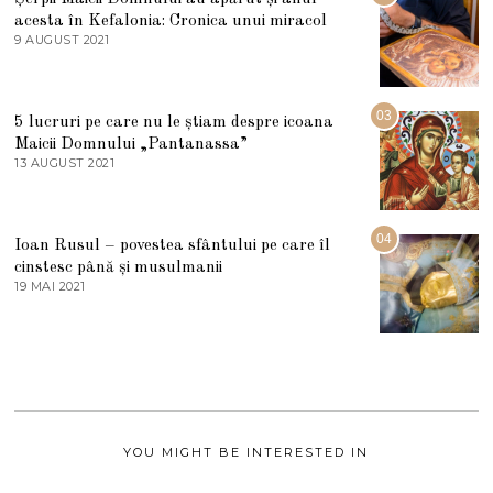
L
acesta în Kefalonia: Cronica unui miracol
I
E
9 AUGUST 2021
2
2
7
0
M
2
A
5
R
03
5 lucruri pe care nu le știam despre icoana
T
I
Maicii Domnului „Pantanassa”
E
13 AUGUST 2021
1
2
3
0
A
2
U
2
G
04
Ioan Rusul – povestea sfântului pe care îl
U
S
cinstesc până și musulmanii
T
19 MAI 2021
1
2
9
0
M
2
A
1
I
2
0
2
1
YOU MIGHT BE INTERESTED IN