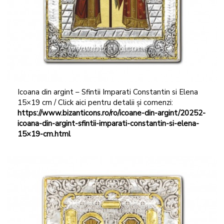
Icoana din argint – Sfintii Imparati Constantin si Elena
15×19 cm / Click aici pentru detalii și comenzi:
https://www.bizanticons.ro/ro/icoane-din-argint/20252-
icoana-din-argint-sfintii-imparati-constantin-si-elena-
15×19-cm.html