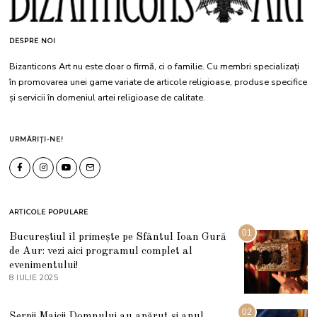
DESPRE NOI
Bizanticons Art nu este doar o firmă, ci o familie. Cu membri specializați
în promovarea unei game variate de articole religioase, produse specifice
și servicii în domeniul artei religioase de calitate.
URMĂRIȚI-NE!
ARTICOLE POPULARE
01
Bucureștiul îl primește pe Sfântul Ioan Gură
de Aur: vezi aici programul complet al
evenimentului!
8 IULIE 2025
1
0
I
U
02
Șerpii Maicii Domnului au apărut și anul