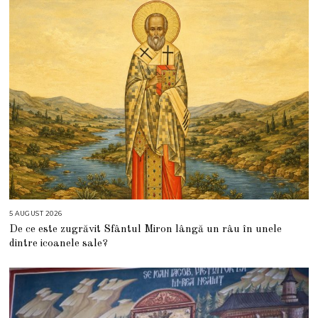
5 AUGUST 2026
5
A
De ce este zugrăvit Sfântul Miron lângă un râu în unele
U
G
dintre icoanele sale?
U
S
T
2
0
2
6