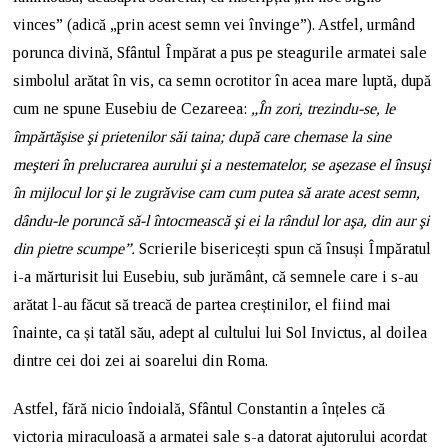
vinces” (adică „prin acest semn vei învinge”). Astfel, urmând
porunca divină, Sfântul Împărat a pus pe steagurile armatei sale
simbolul arătat în vis, ca semn ocrotitor în acea mare luptă, după
cum ne spune Eusebiu de Cezareea:
„În zori, trezindu-se, le
împărtăşise şi prietenilor săi taina; după care chemase la sine
meşteri în prelucrarea aurului şi a nestematelor, se aşezase el însuşi
în mijlocul lor şi le zugrăvise cam cum putea să arate acest semn,
dându-le poruncă să-l întocmească şi ei la rândul lor aşa, din aur şi
din pietre scumpe”.
Scrierile bisericești spun că însuși Împăratul
i-a mărturisit lui Eusebiu, sub jurământ, că semnele care i s-au
arătat l-au făcut să treacă de partea creștinilor, el fiind mai
înainte, ca și tatăl său, adept al cultului lui Sol Invictus, al doilea
dintre cei doi zei ai soarelui din Roma.
Astfel, fără nicio îndoială, Sfântul Constantin a înțeles că
victoria miraculoasă a armatei sale s-a datorat ajutorului acordat