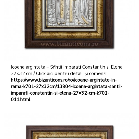
Icoana argintata – Sfintii Imparati Constantin si Elena
27×32 cm / Click aici pentru detalii și comenzi:
https://www.bizanticons.ro/ro/icoane-argintate-in-
rama-k701-27x32cm/13904-icoana-argintata-sfintii-
imparati-constantin-si-elena-27×32-cm-k701-
011.html