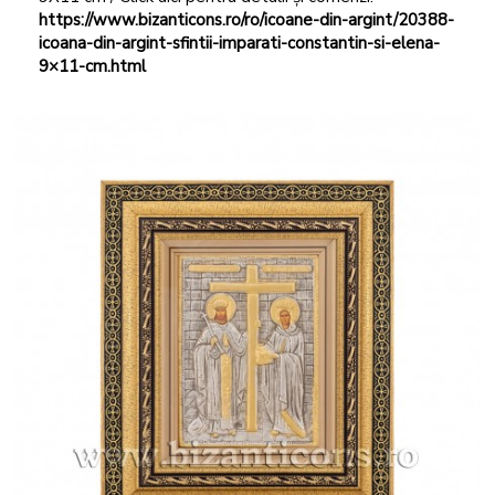
https://www.bizanticons.ro/ro/icoane-din-argint/20388-
icoana-din-argint-sfintii-imparati-constantin-si-elena-
9×11-cm.html