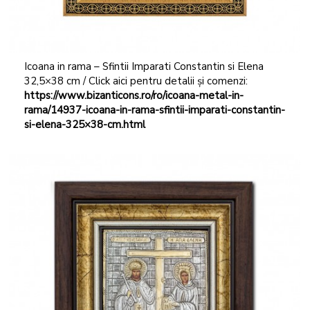
Icoana in rama – Sfintii Imparati Constantin si Elena
32,5×38 cm / Click aici pentru detalii și comenzi:
https://www.bizanticons.ro/ro/icoana-metal-in-
rama/14937-icoana-in-rama-sfintii-imparati-constantin-
si-elena-325×38-cm.html