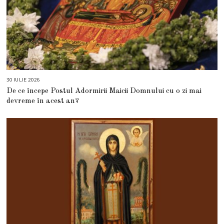
30 IULIE 2026
3
0
De ce începe Postul Adormirii Maicii Domnului cu o zi mai
I
U
devreme în acest an?
L
I
E
2
0
2
6