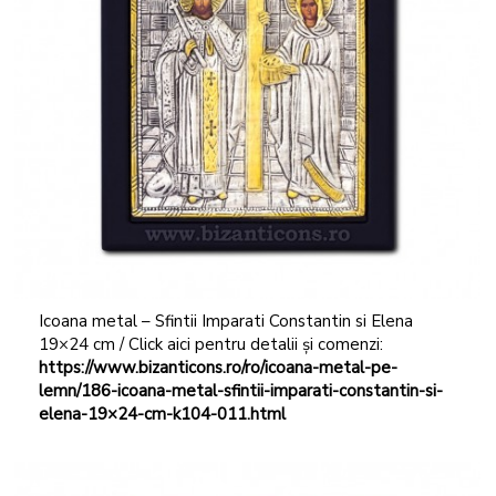
Icoana metal – Sfintii Imparati Constantin si Elena
19×24 cm / Click aici pentru detalii și comenzi:
https://www.bizanticons.ro/ro/icoana-metal-pe-
lemn/186-icoana-metal-sfintii-imparati-constantin-si-
elena-19×24-cm-k104-011.html