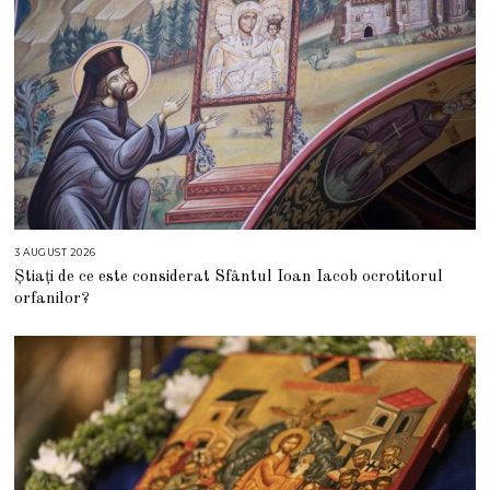
3 AUGUST 2026
3
A
Știați de ce este considerat Sfântul Ioan Iacob ocrotitorul
U
G
orfanilor?
U
S
T
2
0
2
6