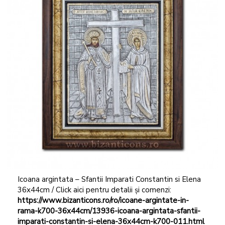
Icoana argintata – Sfantii Imparati Constantin si Elena
36x44cm / Click aici pentru detalii și comenzi:
https://www.bizanticons.ro/ro/icoane-argintate-in-
rama-k700-36x44cm/13936-icoana-argintata-sfantii-
imparati-constantin-si-elena-36x44cm-k700-011.html