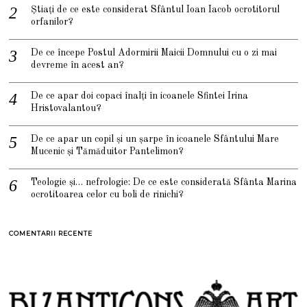
Știați de ce este considerat Sfântul Ioan Iacob ocrotitorul
orfanilor?
De ce începe Postul Adormirii Maicii Domnului cu o zi mai
devreme în acest an?
De ce apar doi copaci înalți în icoanele Sfintei Irina
Hristovalantou?
De ce apar un copil și un șarpe în icoanele Sfântului Mare
Mucenic și Tămăduitor Pantelimon?
Teologie și… nefrologie: De ce este considerată Sfânta Marina
ocrotitoarea celor cu boli de rinichi?
COMENTARII RECENTE