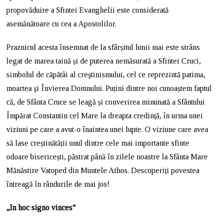
propovăduire a Sfintei Evanghelii este considerată
asemănătoare cu cea a Apostolilor.
Praznicul acesta însemnat de la sfârșitul lunii mai este strâns
legat de marea taină și de puterea nemăsurată a Sfintei Cruci,
simbolul de căpătâi al creştinismului, cel ce reprezintă patima,
moartea şi Învierea Domnului. Puțini dintre noi cunoaștem faptul
că, de Sfânta Cruce se leagă și converirea minunată a Sfântului
Împărat Constantin cel Mare la dreapta credință, în urma unei
viziuni pe care a avut-o înaintea unei lupte. O viziune care avea
să lase creștinătății unul dintre cele mai importante sfinte
odoare bisericești, păstrat până în zilele noastre la Sfânta Mare
Mănăstire Vatoped din Muntele Athos. Descoperiți povestea
întreagă în rândurile de mai jos!
„In hoc signo vinces”