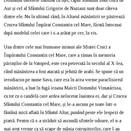
Domnului buretele îmbibat cu oțet, capul Sfântului Ioan Gură de
Aur și cel al Sfântului Grigorie de Nazianz sunt doar câteva
dintre ele. Nu în ultimul rând, în Altarul mănăstirii se păstrează
Crucea Sfântului Împărat Constantin cel Mare, făcută întocmai
după modelul celei care i s-a arătat pe cer, în vis.
Una dintre cele mai frumoase minuni ale Sfintei Cruci a
Împăratului Constantin cel Mare, care a rămas în memoria
părinților de la Vatoped, este cea petrecută în secolul al X-lea,
când mănăstirea a fost atacată și jefuită de arabi. Se spune că un
ierodiacon pe nume Sava, care era în acea vreme paraclisierul
mănăstirii, a luat în fugă icoana Maicii Domnului Vimatárissa,
cu tot cu o candelă care ardea neîncetat înaintea ei, dar și Crucea
Sfântului Constantin cel Mare, și le-a ascuns pe toate într-o
fântână mică aflată în Sfântul Altar, punând peste ele lespezi de
piatră. Pentru că s-a străduit să ascundă sfintele odoare, el n-a
mai avut vreme ca să scape de mânia cotropitorilor, care l-au