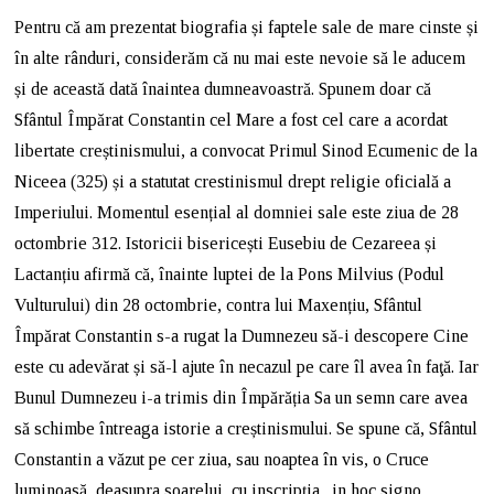
Pentru că am prezentat biografia și faptele sale de mare cinste și
în alte rânduri, considerăm că nu mai este nevoie să le aducem
și de această dată înaintea dumneavoastră. Spunem doar că
Sfântul Împărat Constantin cel Mare a fost cel care a acordat
libertate creștinismului, a convocat Primul Sinod Ecumenic de la
Niceea (325) și a statutat crestinismul drept religie oficială a
Imperiului. Momentul esențial al domniei sale este ziua de 28
octombrie 312. Istoricii bisericești Eusebiu de Cezareea și
Lactanțiu afirmă că, înainte luptei de la Pons Milvius (Podul
Vulturului) din 28 octombrie, contra lui Maxențiu, Sfântul
Împărat Constantin s-a rugat la Dumnezeu să-i descopere Cine
este cu adevărat și să-l ajute în necazul pe care îl avea în faţă. Iar
Bunul Dumnezeu i-a trimis din Împărăția Sa un semn care avea
să schimbe întreaga istorie a creștinismului. Se spune că, Sfântul
Constantin a văzut pe cer ziua, sau noaptea în vis, o Cruce
luminoasă, deasupra soarelui, cu inscripția „in hoc signo