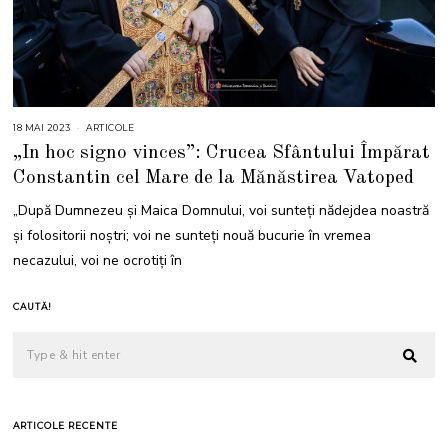
18 MAI 2023
1
ARTICOLE
8
„In hoc signo vinces”: Crucea Sfântului Împărat
M
A
Constantin cel Mare de la Mănăstirea Vatoped
I
2
0
„După Dumnezeu şi Maica Domnului, voi sunteţi nădejdea noastră
2
3
şi folositorii noştri; voi ne sunteţi nouă bucurie în vremea
necazului, voi ne ocrotiţi în
CAUTĂ!
ARTICOLE RECENTE