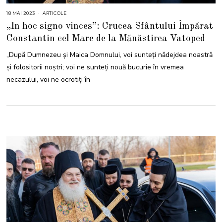
18 MAI 2023
1
ARTICOLE
8
„In hoc signo vinces”: Crucea Sfântului Împărat
M
A
Constantin cel Mare de la Mănăstirea Vatoped
I
2
0
„După Dumnezeu şi Maica Domnului, voi sunteţi nădejdea noastră
2
3
şi folositorii noştri; voi ne sunteţi nouă bucurie în vremea
necazului, voi ne ocrotiţi în