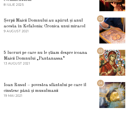
8 IULIE 2025
1
0
I
U
02
Șerpii Maicii Domnului au apărut și anul
L
acesta în Kefalonia: Cronica unui miracol
I
E
9 AUGUST 2021
2
2
7
0
M
2
A
5
R
03
5 lucruri pe care nu le știam despre icoana
T
I
Maicii Domnului „Pantanassa”
E
13 AUGUST 2021
1
2
3
0
A
2
U
2
G
04
Ioan Rusul – povestea sfântului pe care îl
U
S
cinstesc până și musulmanii
T
19 MAI 2021
1
2
9
0
M
2
A
1
I
2
0
2