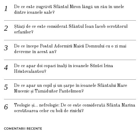
De ce este zugrăvit Sfântul Miron lângă un râu în unele
dintre icoanele sale?
Știați de ce este considerat Sfântul Ioan Iacob ocrotitorul
orfanilor?
De ce începe Postul Adormirii Maicii Domnului cu o zi mai
devreme în acest an?
De ce apar doi copaci înalți în icoanele Sfintei Irina
Hristovalantou?
De ce apar un copil și un șarpe în icoanele Sfântului Mare
Mucenic și Tămăduitor Pantelimon?
Teologie și… nefrologie: De ce este considerată Sfânta Marina
ocrotitoarea celor cu boli de rinichi?
COMENTARII RECENTE