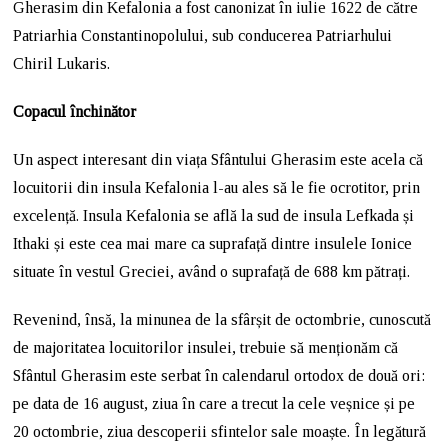
Gherasim din Kefalonia a fost canonizat în iulie 1622 de către
Patriarhia Constantinopolului, sub conducerea Patriarhului
Chiril Lukaris.
Copacul închinător
Un aspect interesant din viața Sfântului Gherasim este acela că
locuitorii din insula Kefalonia l-au ales să le fie ocrotitor, prin
excelență. Insula Kefalonia se află la sud de insula Lefkada și
Ithaki și este cea mai mare ca suprafață dintre insulele Ionice
situate în vestul Greciei, având o suprafață de 688 km pătrați.
Revenind, însă, la minunea de la sfârșit de octombrie, cunoscută
de majoritatea locuitorilor insulei, trebuie să menționăm că
Sfântul Gherasim este serbat în calendarul ortodox de două ori:
pe data de 16 august, ziua în care a trecut la cele veșnice și pe
20 octombrie, ziua descoperii sfintelor sale moaște. În legătură