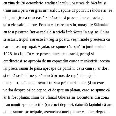
cu ziua de 20 octombrie, tradiția locului, păstrată de bătrâni și
transmisă prin viu grai urmașilor, spune că potrivit rânduielii, se
obișnuiește ca în această zi să se facă procesiune cu racla și
sfintele sale moaște. Pentru cei care nu știu, moaștele Sfântului
au fost păstrate într-o raclă din sticlă îmbrăcată în argint. Chiar
și astăzi, trupul său este întreg și poartă veșmintele preoțești cu
care a fost îngropat. Așadar, se spune că, până în jurul anului
1925, în clipa în care procesiunea cu ierarhi, preoți și
credincioși se apropia de un copac din curtea mănăstirii, acesta
își pleca ramurile până aproape de pământ, ca și cum și-ar dori
și el să se închine și să aducă prinos de rugăciune și de
mulțumire sfântului tocmai în ziua prăznuirii sale. Și nu este
vorba despre orice copac, ci despre un platan, care se spune că
ar fi fost plantat chiar de Sfântul Gherasim. Locuitorii din zonă
l-au numit «pentadactil» (cu cinci degete), datorită faptului că are
cinci ramuri principale, asemenea unei palme cu cinci degete.