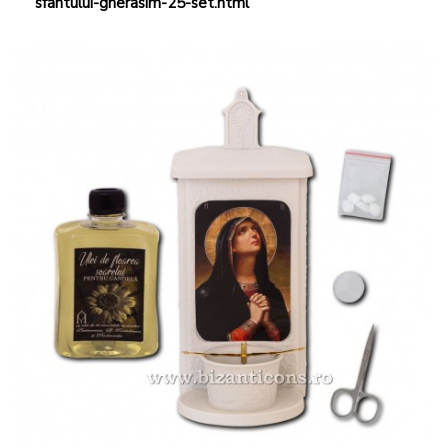
sfantului-gherasim-25-set.html