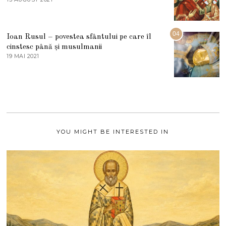
2
3
0
A
2
U
2
G
04
Ioan Rusul – povestea sfântului pe care îl
U
S
cinstesc până și musulmanii
T
19 MAI 2021
1
2
9
0
M
2
A
1
I
2
0
2
1
YOU MIGHT BE INTERESTED IN