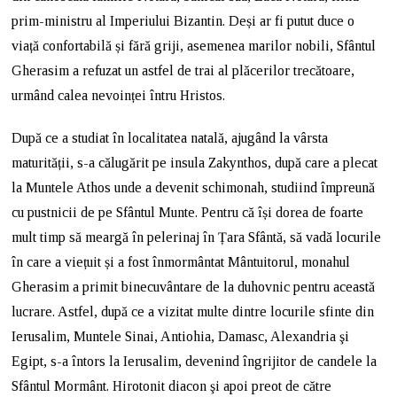
prim-ministru al Imperiului Bizantin. Deși ar fi putut duce o
viață confortabilă și fără griji, asemenea marilor nobili, Sfântul
Gherasim a refuzat un astfel de trai al plăcerilor trecătoare,
urmând calea nevoinței întru Hristos.
După ce a studiat în localitatea natală, ajugând la vârsta
maturității, s-a călugărit pe insula Zakynthos, după care a plecat
la Muntele Athos unde a devenit schimonah, studiind împreună
cu pustnicii de pe Sfântul Munte. Pentru că își dorea de foarte
mult timp să meargă în pelerinaj în Țara Sfântă, să vadă locurile
în care a viețuit și a fost înmormântat Mântuitorul, monahul
Gherasim a primit binecuvântare de la duhovnic pentru această
lucrare. Astfel, după ce a vizitat multe dintre locurile sfinte din
Ierusalim, Muntele Sinai, Antiohia, Damasc, Alexandria şi
Egipt, s-a întors la Ierusalim, devenind îngrijitor de candele la
Sfântul Mormânt. Hirotonit diacon şi apoi preot de către