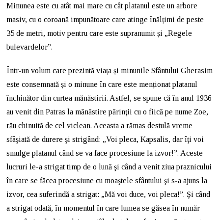
Minunea este cu atât mai mare cu cât platanul este un arbore
masiv, cu o coroană impunătoare care atinge înălțimi de peste
35 de metri, motiv pentru care este supranumit și „Regele
bulevardelor”.
Într-un volum care prezintă viața și minunile Sfântului Gherasim
este consemnată și o minune în care este menționat platanul
închinător din curtea mănăstirii. Astfel, se spune că în anul 1936
au venit din Patras la mănăstire părinţii cu o fiică pe nume Zoe,
rău chinuită de cel viclean. Aceasta a rămas destulă vreme
sfâşiată de durere şi strigând: „Voi pleca, Kapsalis, dar îţi voi
smulge platanul când se va face procesiune la izvor!”. Aceste
lucruri le-a strigat timp de o lună şi când a venit ziua praznicului
în care se făcea procesiune cu moaştele sfântului şi s-a ajuns la
izvor, cea suferindă a strigat: „Mă voi duce, voi pleca!”. Şi când
a strigat odată, în momentul în care lumea se găsea în număr