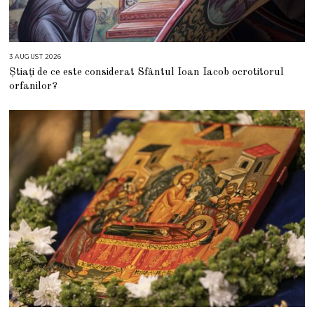
3 AUGUST 2026
3
A
Știați de ce este considerat Sfântul Ioan Iacob ocrotitorul
U
G
orfanilor?
U
S
T
2
0
2
6