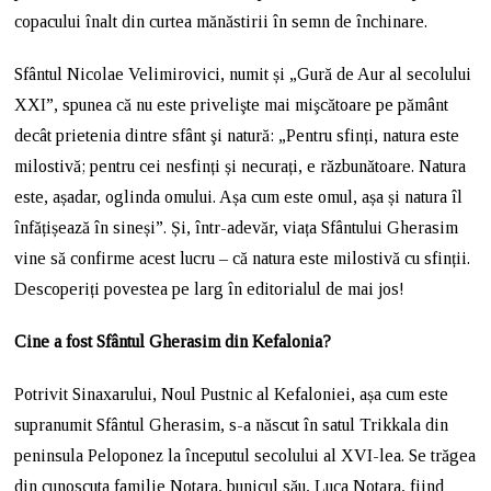
copacului înalt din curtea mănăstirii în semn de închinare.
Sfântul Nicolae Velimirovici, numit și „Gură de Aur al secolului
XXI”, spunea că nu este privelişte mai mişcătoare pe pământ
decât prietenia dintre sfânt şi natură: „Pentru sfin‏ți, natura este
milostivă; pentru cei nesfin‏ț‏i și necuraț‏i, e răzbunătoare. Natura
este, așadar, oglinda omului. Așa cum este omul, așa și natura îl
înfăț‏ișează în sineși”. Și, într-adevăr, viața Sfântului Gherasim
vine să confirme acest lucru – că natura este milostivă cu sfinții.
Descoperiți povestea pe larg în editorialul de mai jos!
Cine a fost Sfântul Gherasim din Kefalonia?
Potrivit Sinaxarului, Noul Pustnic al Kefaloniei, așa cum este
supranumit Sfântul Gherasim, s-a născut în satul Trikkala din
peninsula Peloponez la începutul secolului al XVI-lea. Se trăgea
din cunoscuta familie Notara, bunicul său, Luca Notara, fiind