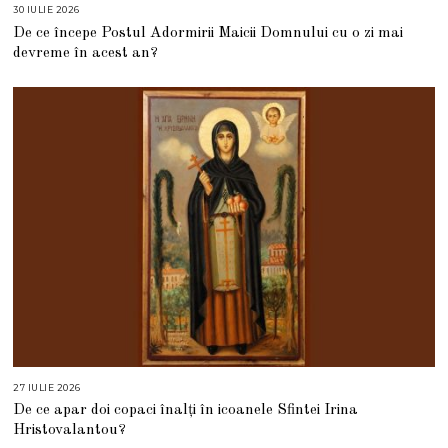
30 IULIE 2026
3
0
De ce începe Postul Adormirii Maicii Domnului cu o zi mai
I
U
devreme în acest an?
L
I
E
2
0
2
6
27 IULIE 2026
2
7
De ce apar doi copaci înalți în icoanele Sfintei Irina
I
U
Hristovalantou?
L
I