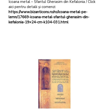
Icoana metal – Sfantul Gherasim din Kefalonia / Click
aici pentru detalii și comenzi:
https://www.bizanticons.ro/ro/icoana-metal-pe-
lemn/17669-icoana-metal-sfantul-gherasim-din-
kefalonia-19×24-cm-k104-031.html