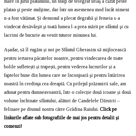
mare în jurul platanului, un stâlp de telegraf uriaş a căzut peste
platan şi peste mulţime, dar într-un asemenea mod încât nimeni
n-a fost vătămat. Şi demonul a plecat degrabă şi femeia s-a
vindecat desăvârşit şi toată lumea l-a prea mărit pe sfântul şi cu
lacrimi de bucurie au vestit tuturor minunea lui.
Așadar, să îl rugăm și noi pe Sfântul Gherasim să mijlocească
pentru iertarea păcatelor noastre, pentru vindecarea de toate
bolile sufletești și trupești, pentru vederea lucrurilor și a
faptelor bune din lumea care ne înconjoară şi pentru întărirea
noastră în credinţa cea dreaptă. Cu prilejul prăznuirii sale, am
adunat pentru dumneavoastră, într-o colecție două icoane și două
volume închinate sfântului, alături de Candelele Dăruirii –
felinare pe drumul nostru către Grădina Raiului.
Click pe
linkurile aflate sub fotografiile de mai jos pentru detalii și
comenzi!