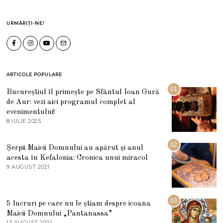
URMĂRIȚI-NE!
ARTICOLE POPULARE
01
Bucureștiul îl primește pe Sfântul Ioan Gură
de Aur: vezi aici programul complet al
evenimentului!
8 IULIE 2025
1
0
I
U
02
Șerpii Maicii Domnului au apărut și anul
L
acesta în Kefalonia: Cronica unui miracol
I
E
9 AUGUST 2021
2
2
7
0
M
2
A
5
R
03
5 lucruri pe care nu le știam despre icoana
T
I
Maicii Domnului „Pantanassa”
E
13 AUGUST 2021
1