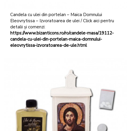
Candela cu ulei din portelan – Maica Domnului
Eleovrytissa – Izvoratoarea de ulei / Click aici pentru
detalii și comenzi:
https://www.bizanticons.ro/ro/candele-masa/19112-
candela-cu-ulei-din-portelan-maica-domnului-
eleovrytissa-izvoratoarea-de-ule.html