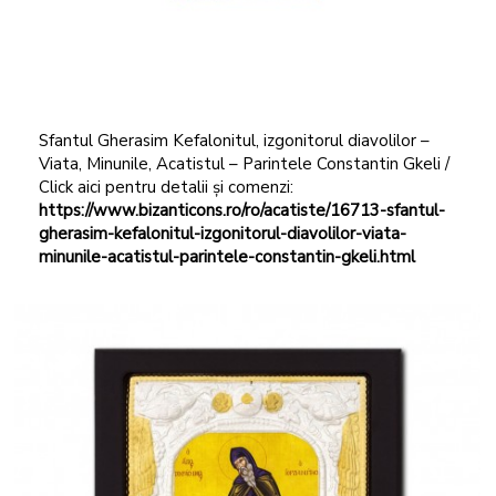
Sfantul Gherasim Kefalonitul, izgonitorul diavolilor –
Viata, Minunile, Acatistul – Parintele Constantin Gkeli /
Click aici pentru detalii și comenzi:
https://www.bizanticons.ro/ro/acatiste/16713-sfantul-
gherasim-kefalonitul-izgonitorul-diavolilor-viata-
minunile-acatistul-parintele-constantin-gkeli.html