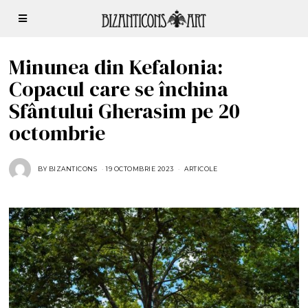
Minunea din Kefalonia:
Copacul care se închina
Sfântului Gherasim pe 20
octombrie
BY
BIZANTICONS
19 OCTOMBRIE 2023
2
ARTICOLE
2
O
C
T
O
M
B
R
I
E
2
0
2
3