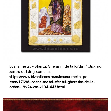
Icoana metal – Sfantul Gherasim de la Iordan / Click aici
pentru detalii și comenzi:
https://www.bizanticons.ro/ro/icoana-metal-pe-
lemn/17698-icoana-metal-sfantul-gherasim-de-la-
iordan-19×24-cm-k104-443.html