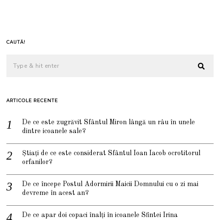
CAUTĂ!
ARTICOLE RECENTE
De ce este zugrăvit Sfântul Miron lângă un râu în unele
dintre icoanele sale?
Știați de ce este considerat Sfântul Ioan Iacob ocrotitorul
orfanilor?
De ce începe Postul Adormirii Maicii Domnului cu o zi mai
devreme în acest an?
De ce apar doi copaci înalți în icoanele Sfintei Irina