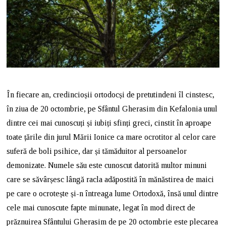
În fiecare an, credincioșii ortodocși de pretutindeni îl cinstesc,
în ziua de 20 octombrie, pe Sfântul Gherasim din Kefalonia unul
dintre cei mai cunoscuți și iubiți sfinți greci, cinstit în aproape
toate țările din jurul Mării Ionice ca mare ocrotitor al celor care
suferă de boli psihice, dar și tămăduitor al persoanelor
demonizate. Numele său este cunoscut datorită multor minuni
care se săvârșesc lângă racla adăpostită în mănăstirea de maici
pe care o ocrotește și-n întreaga lume Ortodoxă, însă unul dintre
cele mai cunoscute fapte minunate, legat în mod direct de
prăznuirea Sfântului Gherasim de pe 20 octombrie este plecarea