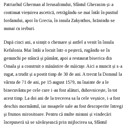
Patriarhul Gherman al Ierusalimului, Sfântul Gherasim și-a
continuat viețuirea ascetică, retrăgându-se mai întâi în pustiul
Iordanului, apoi în Grecia, în insula Zakynthos, hrănindu-se
numai cu ierburi.
După cinci ani, a simțit o chemare și astfel a venit în însula
Kefalonia. Mai întâi a locuit într-o peșteră, rugându-se în
genunchi pe stâncă și pământ, apoi a restaurat biserica din
Omala şi a construit o mănăstire de măicuţe. Aici a muncit și s-a
rugat, a trudit și a postit timp de 30 de ani. A trecut la Domnul la
vârsta de 71 de ani, pe 15 august 1579, nu înainte de a le
binecuvânta pe cele care i-au fost alături, duhovnicește, în tot
acest timp. La doi ani de la trecerea sa la cele veșnice, i-a fost
deschis mormântul, iar moaştele sale au fost descoperite întregi
şi frumos mirositoare. Pentru că multe minuni și vindecări
începuseră să se săvârșească prin mijlocirea sa, Sfântul