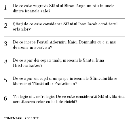
De ce este zugrăvit Sfântul Miron lângă un râu în unele
dintre icoanele sale?
Știați de ce este considerat Sfântul Ioan Iacob ocrotitorul
orfanilor?
De ce începe Postul Adormirii Maicii Domnului cu o zi mai
devreme în acest an?
De ce apar doi copaci înalți în icoanele Sfintei Irina
Hristovalantou?
De ce apar un copil și un șarpe în icoanele Sfântului Mare
Mucenic și Tămăduitor Pantelimon?
Teologie și… nefrologie: De ce este considerată Sfânta Marina
ocrotitoarea celor cu boli de rinichi?
COMENTARII RECENTE