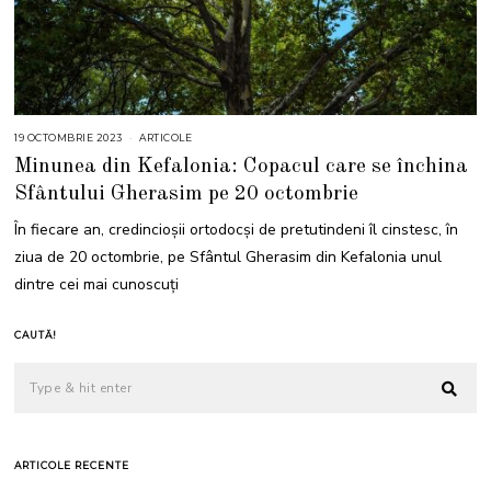
19 OCTOMBRIE 2023
2
ARTICOLE
2
Minunea din Kefalonia: Copacul care se închina
O
C
Sfântului Gherasim pe 20 octombrie
T
O
M
În fiecare an, credincioșii ortodocși de pretutindeni îl cinstesc, în
B
R
ziua de 20 octombrie, pe Sfântul Gherasim din Kefalonia unul
I
E
dintre cei mai cunoscuți
2
0
2
3
CAUTĂ!
ARTICOLE RECENTE