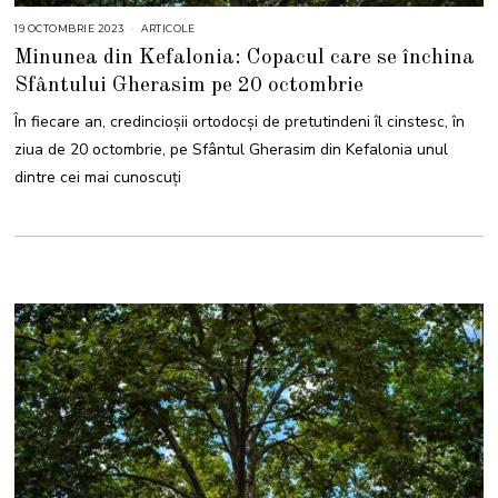
19 OCTOMBRIE 2023
2
ARTICOLE
2
Minunea din Kefalonia: Copacul care se închina
O
C
Sfântului Gherasim pe 20 octombrie
T
O
M
În fiecare an, credincioșii ortodocși de pretutindeni îl cinstesc, în
B
R
ziua de 20 octombrie, pe Sfântul Gherasim din Kefalonia unul
I
E
dintre cei mai cunoscuți
2
0
2
3