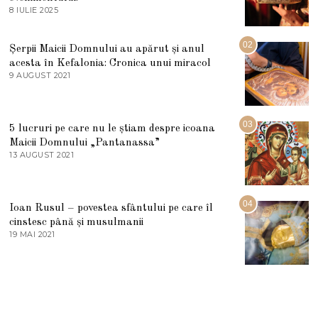
8 IULIE 2025
1
0
I
U
02
Șerpii Maicii Domnului au apărut și anul
L
acesta în Kefalonia: Cronica unui miracol
I
E
9 AUGUST 2021
2
2
7
0
M
2
A
5
R
03
5 lucruri pe care nu le știam despre icoana
T
I
Maicii Domnului „Pantanassa”
E
13 AUGUST 2021
1
2
3
0
A
2
U
2
G
04
Ioan Rusul – povestea sfântului pe care îl
U
S
cinstesc până și musulmanii
T
19 MAI 2021
1
2
9
0
M
2
A
1
I
2
0
2