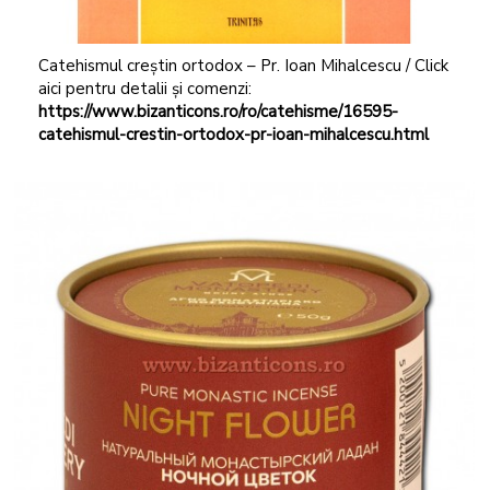
Catehismul creștin ortodox – Pr. Ioan Mihalcescu / Click
aici pentru detalii și comenzi:
https://www.bizanticons.ro/ro/catehisme/16595-
catehismul-crestin-ortodox-pr-ioan-mihalcescu.html