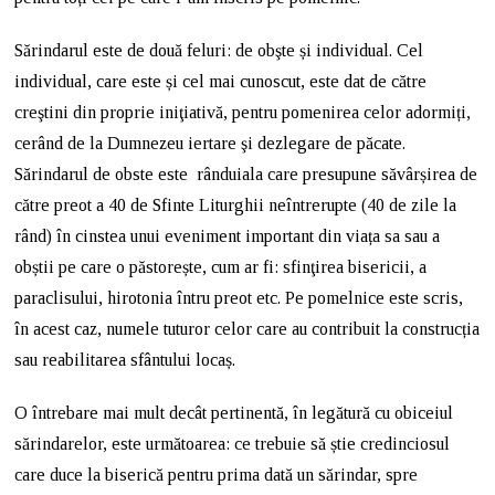
Sărindarul este de două feluri: de obşte și individual. Cel
individual, care este și cel mai cunoscut, este dat de către
creştini din proprie iniţiativă, pentru pomenirea celor adormiți,
cerând de la Dumnezeu iertare şi dezlegare de păcate.
Sărindarul de obste este rânduiala care presupune săvârșirea de
către preot a 40 de Sfinte Liturghii neîntrerupte (40 de zile la
rând) în cinstea unui eveniment important din viața sa sau a
obștii pe care o păstorește, cum ar fi: sfinţirea bisericii, a
paraclisului, hirotonia întru preot etc. Pe pomelnice este scris,
în acest caz, numele tuturor celor care au contribuit la construcția
sau reabilitarea sfântului locaș.
O întrebare mai mult decât pertinentă, în legătură cu obiceiul
sărindarelor, este următoarea: ce trebuie să știe credinciosul
care duce la biserică pentru prima dată un sărindar, spre