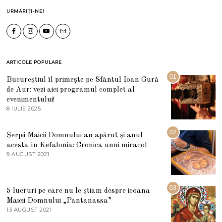
URMĂRIȚI-NE!
ARTICOLE POPULARE
01
Bucureștiul îl primește pe Sfântul Ioan Gură
de Aur: vezi aici programul complet al
evenimentului!
8 IULIE 2025
1
0
I
U
02
Șerpii Maicii Domnului au apărut și anul
L
acesta în Kefalonia: Cronica unui miracol
I
E
9 AUGUST 2021
2
2
7
0
M
2
A
5
R
03
5 lucruri pe care nu le știam despre icoana
T
I
Maicii Domnului „Pantanassa”
E
13 AUGUST 2021
1
2
3
0