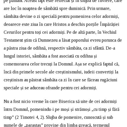
pe pământ. Aceast fapt este reflectat și în slujba de Înviere, care
are loc în noaptea de sâmbătă spre duminică. Prin urmare,
sâmbăta devine o zi specială pentru pomenirea celor adormiți,
deoarece este ziua în care Hristos a deschis porțile Împărăției
Cerurilor pentru toți cei adormiți. Pe de altă parte, în Vechiul
Testament știm că Dumnezeu a lăsat poporului evreu porunca de
a păstra ziua de odihnă, respectiv sâmbăta, ca zi sfântă. De-a
lungul istoriei, sâmbăta a fost asociată cu odihna și
comemorarea celor trecuți la Domnul. Așa se explică faptul că,
încă din primele secole ale creștinismului, iudeii convertiți la
creștinism au păstrat sâmbăta ca zi în care se făceau rugăciuni
speciale și se aduceau ofrande pentru cei adormiți.
Nu a fost nicio vreme în care Biserica să uite de cei adormiți
întru Domnul, pomenindu-i pe moși și strămoși „cu timp și fără
timp” (2 Timotei 4, 2). Slujba de pomenire, cunoscută și sub
numele de „parastas” provine din limba greacă, termenul