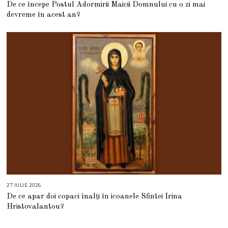
De ce începe Postul Adormirii Maicii Domnului cu o zi mai
I
U
devreme în acest an?
L
I
E
2
0
2
6
27 IULIE 2026
2
7
De ce apar doi copaci înalți în icoanele Sfintei Irina
I
U
Hristovalantou?
L
I
E
2