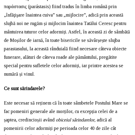
παράστασις (parástasis) fiind tradus în limba română prin
„înfăţişare înaintea cuiva” sau „mijlocire”, adică prin această
slujbă noi ne rugăm și mijlocim înaintea Tatălui Ceresc pentru
mântuirea tuturor celor adormiți. Astfel, în această zi de sâmbătă
de Moșilor de iarnă, în toate bisericile se săvârșește slujba
parastasului, la această rânduială fiind necesare câteva obiecte
funerare, alături de câteva roade ale pământului, pregătite
special pentru sufletele celor adormiți, iar printre acestea se
numără și vinul.
Ce sunt sărindarele?
Este necesar să reținem că în toate sâmbetele Postului Mare se
fac pomeniri generale ale morților, cu excepția celei de a
șaptea, credincioșii având
obiceiul sărindarelor
, adică al
pomenirii celor adormiți pe perioada celor 40 de zile cât