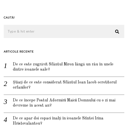
CAUTĂ!
ARTICOLE RECENTE
De ce este zugrăvit Sfântul Miron lângă un râu în unele
dintre icoanele sale?
Știați de ce este considerat Sfântul Ioan Iacob ocrotitorul
orfanilor?
De ce începe Postul Adormirii Maicii Domnului cu o zi mai
devreme în acest an?
De ce apar doi copaci înalți în icoanele Sfintei Irina
Hristovalantou?