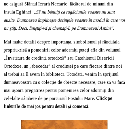
ne asigură Sfântul Ierarh Nectarie, făcătorul de minuni din
insula Eghinei:
„Să nu bănuiţi că rugăciunile voastre nu sunt
auzite. Dumnezeu împlineşte dorinţele voastre în modul în care voi
nu ştiţi. Deci, liniştiţi-vă şi chemaţi-L pe Dumnezeu! Amin!”.
Mai multe detalii despre importanța, simbolismul și rânduiala
propriu-zisă a pomenirii celor adormiți puteți afla din volumul
„Învățătura de credință ortodoxă” sau Catehismul Bisericii
Ortodoxe, un „abecedar” al credinței pe care fiecare dintre noi
al trebui să îl avem în bibliotecă. Totodată, venim în sprijinul
dumneavoastră cu o colecție de obiecte necesare, care să vă facă
mai ușoară pregătirea pentru pomenirea celor adormiți din
celelalte sâmbete de pe parcursul Postului Mare.
Click pe
linkurile de mai jos pentru detalii și comenzi: