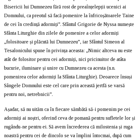
Bisericii lui Dumnezeu fără rost de preaînțelepții ucenici ai
Domnului, ca preotul să facă pomenire la înfricoșătoarele Taine
de cei în credință adormiți”. Sfântul Grigorie de Nyssa numește
Sfânta Liturghie din zilele de pomenire a celor adormiți
„folositoare și plăcută lui Dumnezeu”, iar Sfântul Simeon al
Tesalonicului spune în privința aceasta: „Nimic altceva nu este
atât de folositor pentru cei adormiți, nici pricinuitor de atâta
bucurie, iluminare și unire cu Dumnezeu ca acesta (n.n.
pomenirea celor adormiți la Sfânta Liturghie). Deoarece însuși
Sângele Domnului este cel care prin această jertfă se varsă
pentru noi, netrebnicii”.
Așadar, să nu uităm ca în fiecare sămbătă să-i pomenim pe cei
adormiți ai noștri, oferind ceva de pomană pentru sufletele lor și
rugându-ne pentru ei. Să avem încrederea că milostenia și ruga
noastră pentru cei de dincolo se va împlini întocmai, după cum