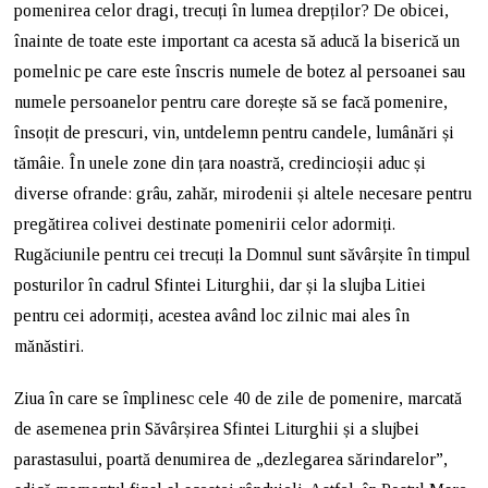
pomenirea celor dragi, trecuți în lumea drepților? De obicei,
înainte de toate este important ca acesta să aducă la biserică un
pomelnic pe care este înscris numele de botez al persoanei sau
numele persoanelor pentru care dorește să se facă pomenire,
însoțit de prescuri, vin, untdelemn pentru candele, lumânări și
tămâie. În unele zone din țara noastră, credincioșii aduc și
diverse ofrande: grâu, zahăr, mirodenii și altele necesare pentru
pregătirea colivei destinate pomenirii celor adormiți.
Rugăciunile pentru cei trecuți la Domnul sunt săvârșite în timpul
posturilor în cadrul Sfintei Liturghii, dar și la slujba Litiei
pentru cei adormiți, acestea având loc zilnic mai ales în
mănăstiri.
Ziua în care se împlinesc cele 40 de zile de pomenire, marcată
de asemenea prin Săvârșirea Sfintei Liturghii și a slujbei
parastasului, poartă denumirea de „dezlegarea sărindarelor”,