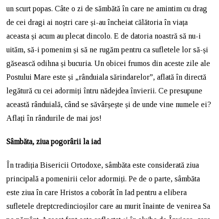
un scurt popas. Câte o zi de sămbătă în care ne amintim cu drag
de cei dragi ai noștri care și-au încheiat călătoria în viața
aceasta și acum au plecat dincolo. E de datoria noastră să nu-i
uităm, să-i pomenim și să ne rugăm pentru ca sufletele lor să-și
găsească odihna și bucuria. Un obicei frumos din aceste zile ale
Postului Mare este și „rânduiala sărindarelor”, aflată în directă
legătură cu cei adormiți întru nădejdea învierii. Ce presupune
această rânduială, când se săvârșește și de unde vine numele ei?
Aflați în rândurile de mai jos!
Sâmbăta, ziua pogorârii la iad
În tradiția Bisericii Ortodoxe, sâmbăta este considerată ziua
principală a pomenirii celor adormiți. Pe de o parte, sâmbăta
este ziua în care Hristos a coborât în Iad pentru a elibera
sufletele dreptcredincioșilor care au murit înainte de venirea Sa