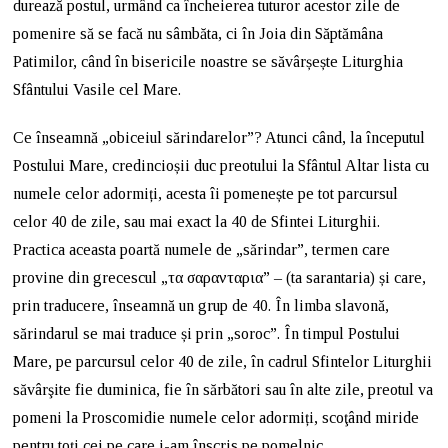
durează postul, urmând ca încheierea tuturor acestor zile de
pomenire să se facă nu sâmbăta, ci în Joia din Săptămâna
Patimilor, când în bisericile noastre se săvârșește Liturghia
Sfântului Vasile cel Mare.
Ce înseamnă „obiceiul sărindarelor”? Atunci când, la începutul
Postului Mare, credincioșii duc preotului la Sfântul Altar lista cu
numele celor adormiți, acesta îi pomenește pe tot parcursul
celor 40 de zile, sau mai exact la 40 de Sfintei Liturghii.
Practica aceasta poartă numele de „sărindar”, termen care
provine din grecescul „τα σαρανταρια” – (ta sarantaria) și care,
prin traducere, înseamnă un grup de 40. În limba slavonă,
sărindarul se mai traduce și prin „soroc”. În timpul Postului
Mare, pe parcursul celor 40 de zile, în cadrul Sfintelor Liturghii
săvârşite fie duminica, fie în sărbători sau în alte zile, preotul va
pomeni la Proscomidie numele celor adormiți, scoţând miride
pentru toți cei pe care i-am înscris pe pomelnic.