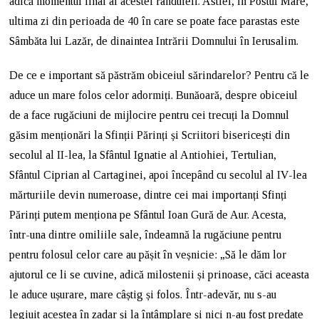
adică momentul final al acestei rânduieli. Astfel, în Postul Mare,
ultima zi din perioada de 40 în care se poate face parastas este
Sâmbăta lui Lazăr, de dinaintea Intrării Domnului în Ierusalim.
De ce e important să păstrăm obiceiul sărindarelor? Pentru că le
aduce un mare folos celor adormiți. Bunăoară, despre obiceiul
de a face rugăciuni de mijlocire pentru cei trecuți la Domnul
găsim menționări la Sfinții Părinți și Scriitori bisericești din
secolul al II-lea, la Sfântul Ignatie al Antiohiei, Tertulian,
Sfântul Ciprian al Cartaginei, apoi începând cu secolul al IV-lea
mărturiile devin numeroase, dintre cei mai importanți Sfinți
Părinți putem menționa pe Sfântul Ioan Gură de Aur. Acesta,
într-una dintre omiliile sale, îndeamnă la rugăciune pentru
pentru folosul celor care au pășit în veșnicie: „Să le dăm lor
ajutorul ce li se cuvine, adică milostenii și prinoase, căci aceasta
le aduce ușurare, mare câștig și folos. Într-adevăr, nu s-au
legiuit acestea în zadar și la întâmplare și nici n-au fost predate