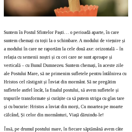
Suntem în Postul Sfintelor Paști… o perioadă aparte, în care
suntem chemați cu toții la o schimbare. A modului de viețuire și
a modului în care ne raportăm la cele două axe: orizontală – în
relația cu semenii noștri și cu cei care ne sunt aproape și
verticală – cu Bunul Dumnezeu. Suntem chemați, în aceste zile
ale Postului Mare, să ne primenim sufletele pentru întâlnirea cu
Hristos cel răstignit și Înviat din mormânt. Să ne pregătim
sufletele astfel încât, la finalul postului, să avem sufletele și
trupurile transformate și curățite ca să putem striga cu glas tare
și cu bucurie: Hristos a înviat din morți, Cu moartea pe moarte
călcând, Și celor din mormânturi, Viață dăruindu-le!
Însă, pe drumul postului mare, în fiecare săptămână avem câte