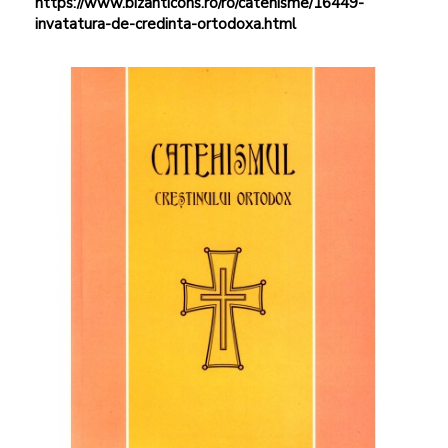
https://www.bizanticons.ro/ro/catehisme/16449-
invatatura-de-credinta-ortodoxa.html