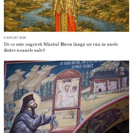
5 AUGUST 2026
5
A
De ce este zugrăvit Sfântul Miron lângă un râu în unele
U
G
dintre icoanele sale?
U
S
T
2
0
2
6