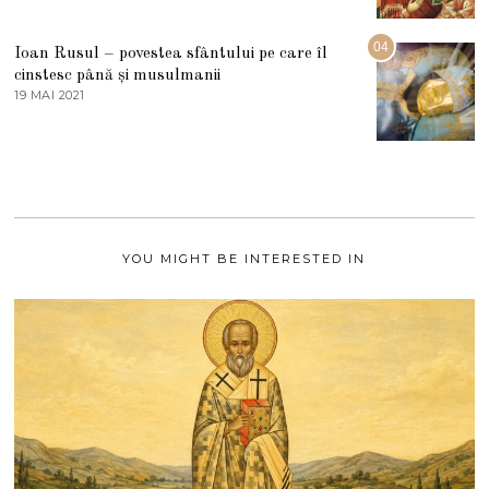
A
2
U
2
G
04
Ioan Rusul – povestea sfântului pe care îl
U
S
cinstesc până și musulmanii
T
19 MAI 2021
1
2
9
0
M
2
A
1
I
2
0
2
1
YOU MIGHT BE INTERESTED IN