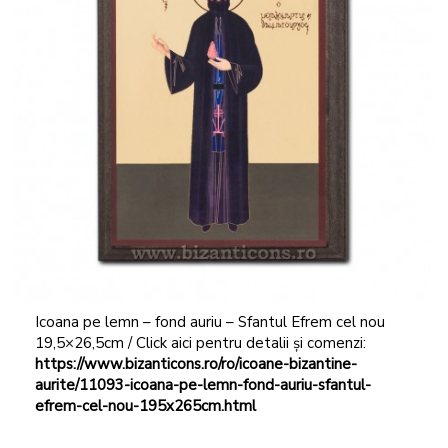
Icoana pe lemn – fond auriu – Sfantul Efrem cel nou
19,5×26,5cm / Click aici pentru detalii și comenzi:
https://www.bizanticons.ro/ro/icoane-bizantine-
aurite/11093-icoana-pe-lemn-fond-auriu-sfantul-
efrem-cel-nou-195x265cm.html