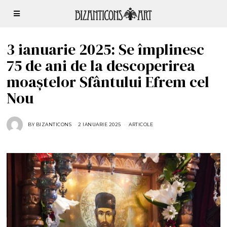
3 ianuarie 2025: Se împlinesc
75 de ani de la descoperirea
moaștelor Sfântului Efrem cel
Nou
BY
BIZANTICONS
2 IANUARIE 2025
2
ARTICOLE
I
A
N
U
A
R
I
E
2
0
2
5