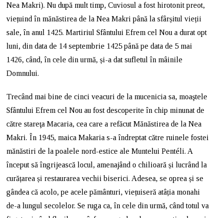
Nea Makri). Nu după mult timp, Cuviosul a fost hirotonit preot,
viețuind în mănăstirea de la Nea Makri până la sfârșitul vieții
sale, în anul 1425. Martiriul Sfântului Efrem cel Nou a durat opt
luni, din data de 14 septembrie 1425 până pe data de 5 mai
1426, când, în cele din urmă, și-a dat sufletul în mâinile
Domnului.
Trecând mai bine de cinci veacuri de la mucenicia sa, moaştele
Sfântului Efrem cel Nou au fost descoperite în chip minunat de
către stareţa Macaria, cea care a refăcut Mănăstirea de la Nea
Makri. În 1945, maica Makaria s-a îndreptat către ruinele fostei
mănăstiri de la poalele nord-estice ale Muntelui Pentéli. A
început să îngrijească locul, amenajând o chilioară și lucrând la
curățarea și restaurarea vechii biserici. Adesea, se oprea și se
gândea că acolo, pe acele pământuri, viețuiseră atâția monahi
de-a lungul secolelor. Se ruga ca, în cele din urmă, când totul va