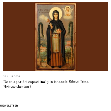
E
2
0
2
6
27 IULIE 2026
2
7
De ce apar doi copaci înalți în icoanele Sfintei Irina
I
U
Hristovalantou?
L
I
E
2
0
2
NEWSLETTER
6