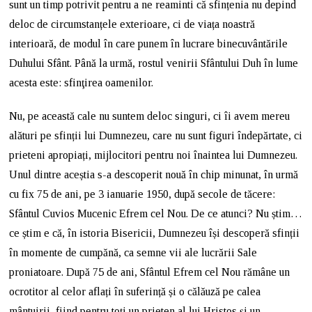
sunt un timp potrivit pentru a ne reaminti că sfințenia nu depind
deloc de circumstanțele exterioare, ci de viața noastră
interioară, de modul în care punem în lucrare binecuvântările
Duhului Sfânt. Până la urmă, rostul venirii Sfântului Duh în lume
acesta este: sfinţirea oamenilor.
Nu, pe această cale nu suntem deloc singuri, ci îi avem mereu
alături pe sfinții lui Dumnezeu, care nu sunt figuri îndepărtate, ci
prieteni apropiați, mijlocitori pentru noi înaintea lui Dumnezeu.
Unul dintre aceștia s-a descoperit nouă în chip minunat, în urmă
cu fix 75 de ani, pe 3 ianuarie 1950, după secole de tăcere:
Sfântul Cuvios Mucenic Efrem cel Nou. De ce atunci? Nu știm…
ce știm e că, în istoria Bisericii, Dumnezeu își descoperă sfinții
în momente de cumpănă, ca semne vii ale lucrării Sale
proniatoare. După 75 de ani, Sfântul Efrem cel Nou rămâne un
ocrotitor al celor aflați în suferință și o călăuză pe calea
mântuirii, fiind pentru toți un prieten al lui Hristos și un