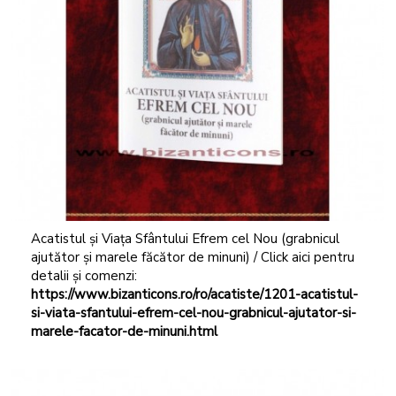
Acatistul și Viața Sfântului Efrem cel Nou (grabnicul
ajutător și marele făcător de minuni) / Click aici pentru
detalii și comenzi:
https://www.bizanticons.ro/ro/acatiste/1201-acatistul-
si-viata-sfantului-efrem-cel-nou-grabnicul-ajutator-si-
marele-facator-de-minuni.html