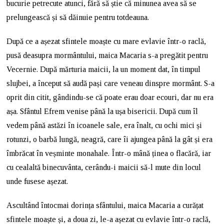
bucurie petrecute atunci, fără să știe că minunea avea să se
prelungească și să dăinuie pentru totdeauna.
După ce a așezat sfintele moaște cu mare evlavie într-o raclă,
pusă deasupra mormântului, maica Macaria s-a pregătit pentru
Vecernie. După mărturia maicii, la un moment dat, în timpul
slujbei, a început să audă pași care veneau dinspre mormânt. S-a
oprit din citit, gândindu-se că poate erau doar ecouri, dar nu era
așa. Sfântul Efrem venise până la ușa bisericii. După cum îl
vedem până astăzi în icoanele sale, era înalt, cu ochi mici și
rotunzi, o barbă lungă, neagră, care îi ajungea până la gât și era
îmbrăcat în veșminte monahale. Într-o mână ținea o flacără, iar
cu cealaltă binecuvânta, cerându-i maicii să-l mute din locul
unde fusese așezat.
Ascultând întocmai dorința sfântului, maica Macaria a curățat
sfintele moaște și, a doua zi, le-a așezat cu evlavie într-o raclă,