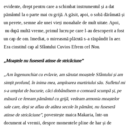
evidente, drept pentru care a schimbat instrumentul și a dat
pământul la o parte mai cu grijă. A găsit, apoi, o sobă dărâmată și
un perete, semne ale unei vieți monahale de mult uitate. Apoi,
nu după multă vreme, primul lucru pe care l-au descoperit a fost
un cap de om. Imediat, o mireasmă plăcută s-a răspândit în aer.
Era cinstitul cap al Sfântului Cuvios Efrem cel Nou.
„Moaștele nu fuseseră atinse de stricăciune”
„Am îngenunchiat cu evlavie, am sărutat moaștele Sfântului și am
simțit profund, în inima mea, amploarea martiriului său. Sufletul mi
s-a umplut de bucurie, căci dobândisem o comoară scumpă și, pe
măsură ce feream pământul cu grijă, vedeam armonia moaștelor
sale care, deși se aflau de atâtea secole în pământ, nu fuseseră
atinse de stricăciune”,
povestește maica Makaria, într-un
document al vremii, despre momentele pline de har și de