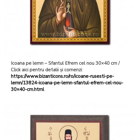
Icoana pe lemn – Sfantul Efrem cel nou 30×40 cm /
Click aici pentru detalii și comenzi:
https://www.bizanticons.ro/ro/icoane-rusesti-pe-
lemn/13824-icoana-pe-lemn-sfantul-efrem-cel-nou-
30×40-cm.html