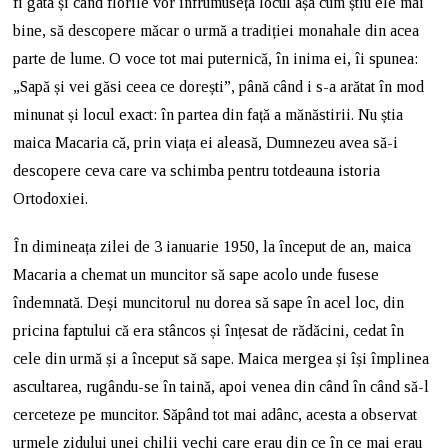
fi gata și când florile vor înfrumuseța locul așa cum știu ele mai
bine, să descopere măcar o urmă a tradiției monahale din acea
parte de lume. O voce tot mai puternică, în inima ei, îi spunea:
„Sapă și vei găsi ceea ce dorești”, până când i s-a arătat în mod
minunat și locul exact: în partea din față a mănăstirii. Nu știa
maica Macaria că, prin viața ei aleasă, Dumnezeu avea să-i
descopere ceva care va schimba pentru totdeauna istoria
Ortodoxiei.
În dimineața zilei de 3 ianuarie 1950, la început de an, maica
Macaria a chemat un muncitor să sape acolo unde fusese
îndemnată. Deși muncitorul nu dorea să sape în acel loc, din
pricina faptului că era stâncos și înțesat de rădăcini, cedat în
cele din urmă și a început să sape. Maica mergea și își împlinea
ascultarea, rugându-se în taină, apoi venea din când în când să-l
cerceteze pe muncitor. Săpând tot mai adânc, acesta a observat
urmele zidului unei chilii vechi care erau din ce în ce mai erau