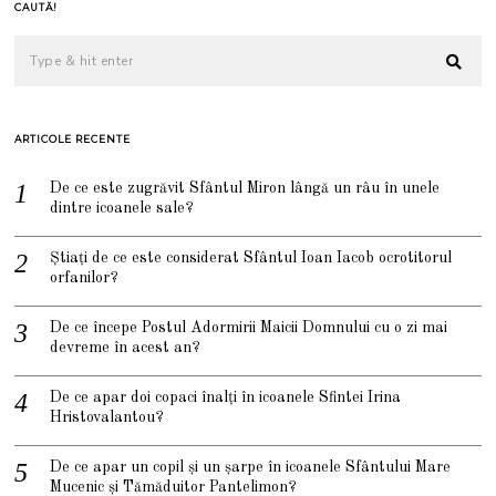
CAUTĂ!
ARTICOLE RECENTE
De ce este zugrăvit Sfântul Miron lângă un râu în unele
dintre icoanele sale?
Știați de ce este considerat Sfântul Ioan Iacob ocrotitorul
orfanilor?
De ce începe Postul Adormirii Maicii Domnului cu o zi mai
devreme în acest an?
De ce apar doi copaci înalți în icoanele Sfintei Irina
Hristovalantou?
De ce apar un copil și un șarpe în icoanele Sfântului Mare
Mucenic și Tămăduitor Pantelimon?