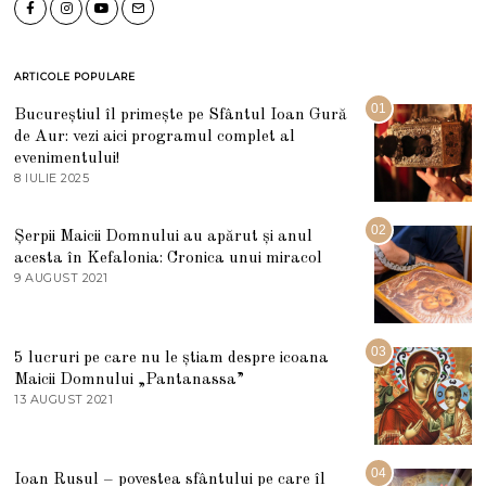
ARTICOLE POPULARE
01
Bucureștiul îl primește pe Sfântul Ioan Gură
de Aur: vezi aici programul complet al
evenimentului!
8 IULIE 2025
1
0
I
U
02
Șerpii Maicii Domnului au apărut și anul
L
acesta în Kefalonia: Cronica unui miracol
I
E
9 AUGUST 2021
2
2
7
0
M
2
A
5
R
03
5 lucruri pe care nu le știam despre icoana
T
I
Maicii Domnului „Pantanassa”
E
13 AUGUST 2021
1
2
3
0
A
2
U
2
G
04
Ioan Rusul – povestea sfântului pe care îl
U