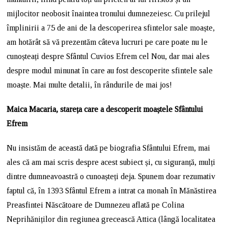
mijlocitor neobosit înaintea tronului dumnezeiesc. Cu prilejul
împlinirii a 75 de ani de la descoperirea sfintelor sale moaște,
am hotărât să vă prezentăm câteva lucruri pe care poate nu le
cunoșteați despre Sfântul Cuvios Efrem cel Nou, dar mai ales
despre modul minunat în care au fost descoperite sfintele sale
moaște. Mai multe detalii, în rândurile de mai jos!
Maica Macaria, stareța care a descoperit moaștele Sfântului
Efrem
Nu insistăm de această dată pe biografia Sfântului Efrem, mai
ales că am mai scris despre acest subiect și, cu siguranță, mulți
dintre dumneavoastră o cunoașteți deja. Spunem doar rezumativ
faptul că, în 1393 Sfântul Efrem a intrat ca monah în Mănăstirea
Preasfintei Născătoare de Dumnezeu aflată pe Colina
Neprihăniților din regiunea grecească Attica (lângă localitatea