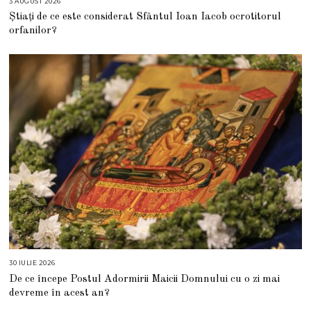
3 AUGUST 2026
3
A
Știați de ce este considerat Sfântul Ioan Iacob ocrotitorul
U
G
orfanilor?
U
S
T
2
0
2
6
30 IULIE 2026
3
0
De ce începe Postul Adormirii Maicii Domnului cu o zi mai
I
U
devreme în acest an?
L
I