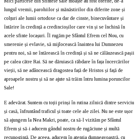
Mici părticele din Sfintele sale moaște au fost oferite, de-a
lungul vremii, parohiilor și mănăstirilor din diferite zone și
colțuri ale lumii ortodoxe ca dar de cinste, binecuvântare și
întărire în credință a credincioșilor care vin și se închină în
acele sfinte locașuri. Îl rugăm pe Sfântul Efrem cel Nou, cu
smerenie și evlavie, să mijlocească înaintea lui Dumnezeu
pentru noi, să ne întărească în credință și să ne călăuzească pașii
pe calea către Rai. Să ne dăruiască răbdare în fața încercărilor
vieții, să ne adâncească dragostea față de Hristos și față de
aproapele nostru și să ne ajute să trăim întru lumina poruncilor
Sale!
E adevărat. Suntem cu toții prinși în rutina zilnică dintre serviciu
și casă, înfruntând traficul și toate cele ale zilei. Nu ne este ușor
să ajungem la Nea Makri, poate, ca să-l vizităm pe Sfântul
Efrem și să-i aducem gândul nostru de rugăciune și multă
recunoștință. De aceea, aducem în atenția dumneavoastră, cu