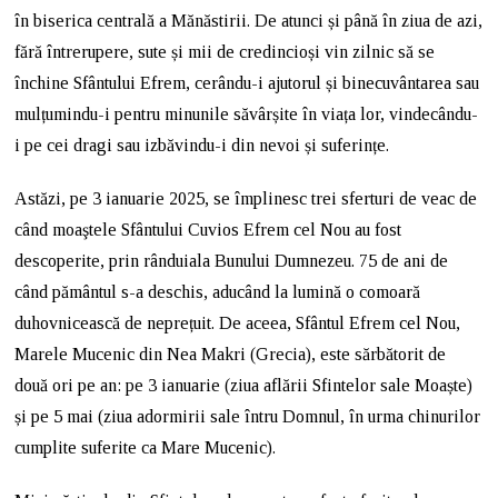
în biserica centrală a Mănăstirii. De atunci și până în ziua de azi,
fără întrerupere, sute și mii de credincioși vin zilnic să se
închine Sfântului Efrem, cerându-i ajutorul și binecuvântarea sau
mulțumindu-i pentru minunile săvârșite în viața lor, vindecându-
i pe cei dragi sau izbăvindu-i din nevoi și suferințe.
Astăzi, pe 3 ianuarie 2025, se împlinesc trei sferturi de veac de
când moaştele Sfântului Cuvios Efrem cel Nou au fost
descoperite, prin rânduiala Bunului Dumnezeu. 75 de ani de
când pământul s-a deschis, aducând la lumină o comoară
duhovnicească de neprețuit. De aceea, Sfântul Efrem cel Nou,
Marele Mucenic din Nea Makri (Grecia), este sărbătorit de
două ori pe an: pe 3 ianuarie (ziua aflării Sfintelor sale Moaște)
și pe 5 mai (ziua adormirii sale întru Domnul, în urma chinurilor
cumplite suferite ca Mare Mucenic).