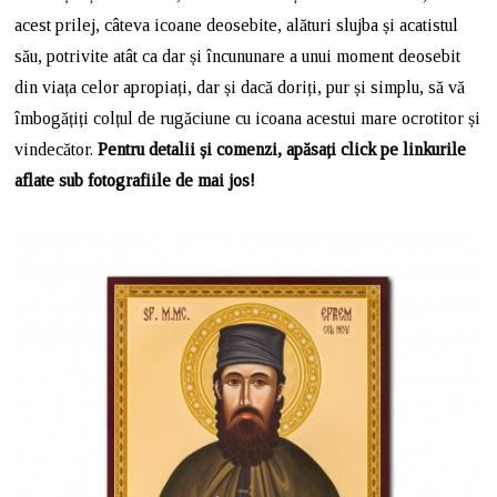
acest prilej, câteva icoane deosebite, alături slujba și acatistul
său, potrivite atât ca dar și încununare a unui moment deosebit
din viața celor apropiați, dar și dacă doriți, pur și simplu, să vă
îmbogățiți colțul de rugăciune cu icoana acestui mare ocrotitor și
vindecător.
Pentru detalii și comenzi, apăsați click pe linkurile
aflate sub fotografiile de mai jos!