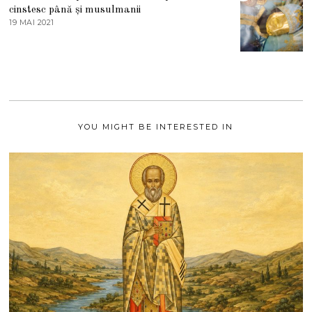
S
cinstesc până și musulmanii
T
19 MAI 2021
1
2
9
0
M
2
A
1
I
2
0
2
1
YOU MIGHT BE INTERESTED IN