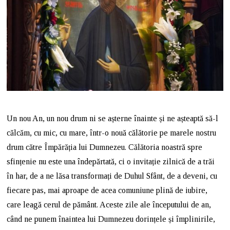
Un nou An, un nou drum ni se așterne înainte și ne așteaptă să-l
călcăm, cu mic, cu mare, într-o nouă călătorie pe marele nostru
drum către Împărăția lui Dumnezeu. Călătoria noastră spre
sfințenie nu este una îndepărtată, ci o invitație zilnică de a trăi
în har, de a ne lăsa transformați de Duhul Sfânt, de a deveni, cu
fiecare pas, mai aproape de acea comuniune plină de iubire,
care leagă cerul de pământ. Aceste zile ale începutului de an,
când ne punem înaintea lui Dumnezeu dorințele și împlinirile,