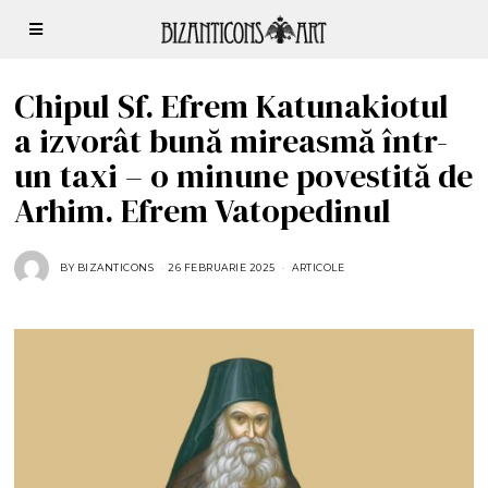
Chipul Sf. Efrem Katunakiotul
a izvorât bună mireasmă într-
un taxi – o minune povestită de
Arhim. Efrem Vatopedinul
BY
BIZANTICONS
26 FEBRUARIE 2025
2
ARTICOLE
6
F
E
B
R
U
A
R
I
E
2
0
2
5