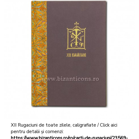
XII Rugaciuni de toate zilele, caligrafiate / Click aici
pentru detalii și comenzi:
https://www.bizanticons.ro/ro/carti-de-rugaciuni/23569-