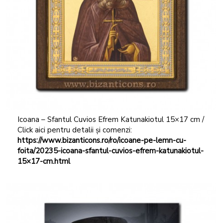
Icoana – Sfantul Cuvios Efrem Katunakiotul 15×17 cm /
Click aici pentru detalii și comenzi:
https://www.bizanticons.ro/ro/icoane-pe-lemn-cu-
foita/20235-icoana-sfantul-cuvios-efrem-katunakiotul-
15×17-cm.html