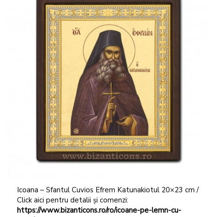
Icoana – Sfantul Cuvios Efrem Katunakiotul 20×23 cm /
Click aici pentru detalii și comenzi:
https://www.bizanticons.ro/ro/icoane-pe-lemn-cu-