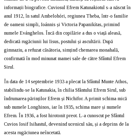
informații biografice. Cuviosul Efrem Katunakiotul s-a născut în
anul 1912, în satul Ambelohóri, regiunea Theba, într-o familie
de oameni simpli, Ioánnis și Victoria Papanikítas, primind
numele Evánghelos. Încă din copilărie a dus o viață aleasă,
dedicată rugăciunii lui Iisus, postului și ascultării. După
gimnaziu, a refuzat căsătoria, simțind chemarea monahală,
confirmată în mod minunat mamei sale de către Sfântul Efrem
Sirul.
În data de 14 septembrie 1933 a plecat la Sfântul Munte Athos,
stabilindu-se la Katunakia, în chilia Sfântului Efrem Sirul, sub
îndrumarea părinților Efrem și Nichifor. A primit schima mică
sub numele Longhinos, iar în 1935, schima mare și numele
Efrem. În 1936, a fost hirotonit preot. L-a cunoscut pe Sfântul
Cuvios Iosif Isihastul, devenind ucenicul său, și a deprins de la
acesta rugăciunea neîncetată.