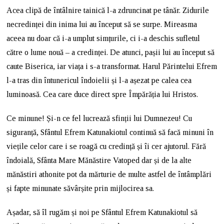
Acea clipă de întâlnire tainică l-a zdruncinat pe tânăr. Zidurile
necredinței din inima lui au început să se surpe. Mireasma
aceea nu doar că i-a umplut simțurile, ci i-a deschis sufletul
către o lume nouă – a credinței. De atunci, pașii lui au început să
caute Biserica, iar viața i s-a transformat. Harul Părintelui Efrem
l-a tras din întunericul îndoielii și l-a așezat pe calea cea
luminoasă. Cea care duce direct spre Împărăția lui Hristos.
Ce minune! Și-n ce fel lucrează sfinții lui Dumnezeu! Cu
siguranță, Sfântul Efrem Katunakiotul continuă să facă minuni în
viețile celor care i se roagă cu credință și îi cer ajutorul. Fără
îndoială, Sfânta Mare Mănăstire Vatoped dar și de la alte
mănăstiri athonite pot da mărturie de multe astfel de întâmplări
și fapte minunate săvârșite prin mijlocirea sa.
Așadar, să îl rugăm și noi pe Sfântul Efrem Katunakiotul să