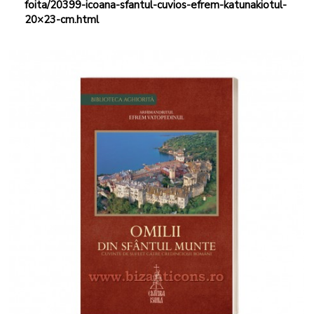
foita/20399-icoana-sfantul-cuvios-efrem-katunakiotul-
20×23-cm.html