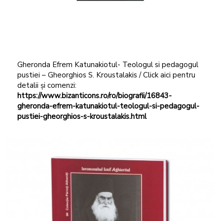
Gheronda Efrem Katunakiotul- Teologul si pedagogul
pustiei – Gheorghios S. Kroustalakis / Click aici pentru
detalii și comenzi:
https://www.bizanticons.ro/ro/biografii/16843-
gheronda-efrem-katunakiotul-teologul-si-pedagogul-
pustiei-gheorghios-s-kroustalakis.html