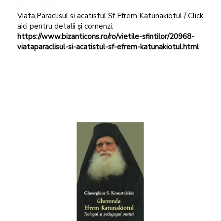
Viata,Paraclisul si acatistul Sf Efrem Katunakiotul / Click
aici pentru detalii și comenzi:
https://www.bizanticons.ro/ro/vietile-sfintilor/20968-
viataparaclisul-si-acatistul-sf-efrem-katunakiotul.html