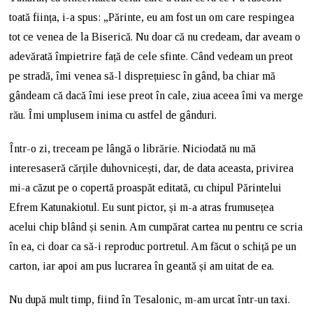
toată ființa, i-a spus: „Părinte, eu am fost un om care respingea
tot ce venea de la Biserică. Nu doar că nu credeam, dar aveam o
adevărată împietrire față de cele sfinte. Când vedeam un preot
pe stradă, îmi venea să-l disprețuiesc în gând, ba chiar mă
gândeam că dacă îmi iese preot în cale, ziua aceea îmi va merge
rău. Îmi umplusem inima cu astfel de gânduri.
Într-o zi, treceam pe lângă o librărie. Niciodată nu mă
interesaseră cărțile duhovnicești, dar, de data aceasta, privirea
mi-a căzut pe o copertă proaspăt editată, cu chipul Părintelui
Efrem Katunakiotul. Eu sunt pictor, și m-a atras frumusețea
acelui chip blând și senin. Am cumpărat cartea nu pentru ce scria
în ea, ci doar ca să-i reproduc portretul. Am făcut o schiță pe un
carton, iar apoi am pus lucrarea în geantă și am uitat de ea.
Nu după mult timp, fiind în Tesalonic, m-am urcat într-un taxi.