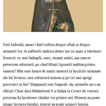
Fără îndoială, atunci când vorbim despre sfinți și despre
minunile lor, în sufletele multora dintre noi se naște o întrebare
firească: se mai întâmplă, oare, minuni astăzi, așa cum se
petreceau odinioară, pe când Sfinții Apostoli umblau printre
oameni? Mai este lumea de astăzi martoră la lucrările minunate
ale lui Hristos, care odinioară uimeau și pe cei mai aprigi
potrivnici ai Săi? Răspunsul este limpede: da, minunile nu s-au
sfârșit! Chiar dacă Mântuitorul S-a înălțat la Ceruri de veacuri,
prezența Sa lucrătoare rămâne vie printre noi. Nimeni nu poate
stinge lucrarea harului, nimeni nu poate acoperi lumina