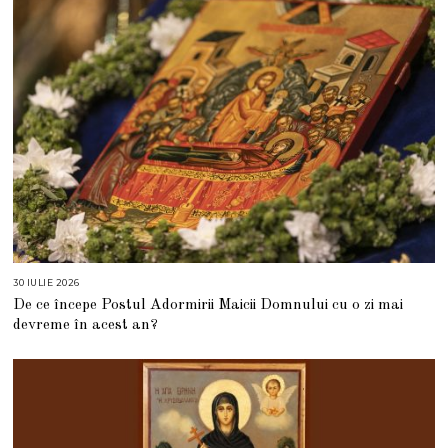
0
2
6
30 IULIE 2026
3
0
De ce începe Postul Adormirii Maicii Domnului cu o zi mai
I
U
devreme în acest an?
L
I
E
2
0
2
6