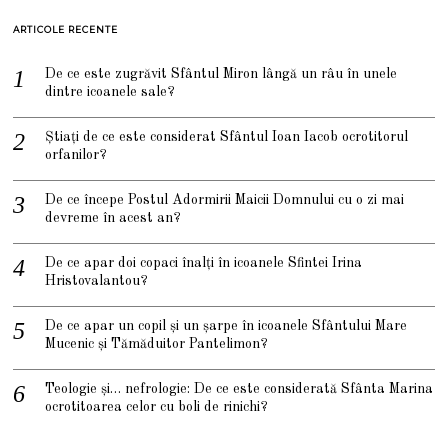
ARTICOLE RECENTE
De ce este zugrăvit Sfântul Miron lângă un râu în unele
dintre icoanele sale?
Știați de ce este considerat Sfântul Ioan Iacob ocrotitorul
orfanilor?
De ce începe Postul Adormirii Maicii Domnului cu o zi mai
devreme în acest an?
De ce apar doi copaci înalți în icoanele Sfintei Irina
Hristovalantou?
De ce apar un copil și un șarpe în icoanele Sfântului Mare
Mucenic și Tămăduitor Pantelimon?
Teologie și… nefrologie: De ce este considerată Sfânta Marina
ocrotitoarea celor cu boli de rinichi?