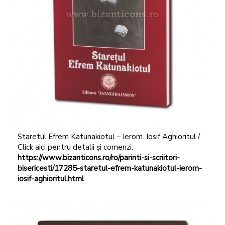
Staretul Efrem Katunakiotul – Ierom. Iosif Aghioritul /
Click aici pentru detalii și comenzi:
https://www.bizanticons.ro/ro/parinti-si-scriitori-
bisericesti/17285-staretul-efrem-katunakiotul-ierom-
iosif-aghioritul.html