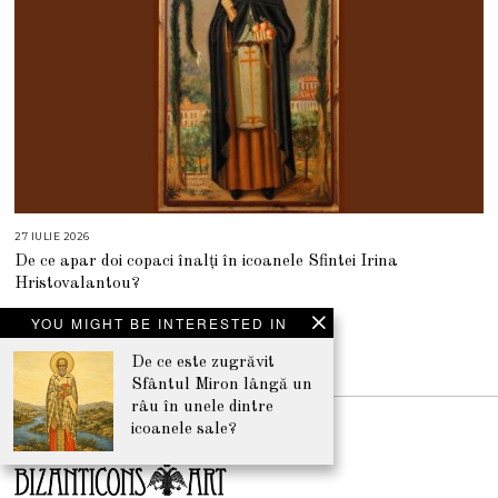
27 IULIE 2026
2
7
De ce apar doi copaci înalți în icoanele Sfintei Irina
I
U
Hristovalantou?
L
I
E
YOU MIGHT BE INTERESTED IN
2
0
2
De ce este zugrăvit
NEWSLETTER
6
Sfântul Miron lângă un
râu în unele dintre
icoanele sale?