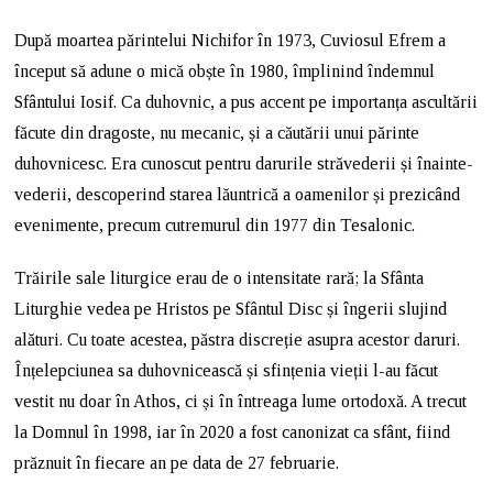
După moartea părintelui Nichifor în 1973, Cuviosul Efrem a
început să adune o mică obște în 1980, împlinind îndemnul
Sfântului Iosif. Ca duhovnic, a pus accent pe importanța ascultării
făcute din dragoste, nu mecanic, și a căutării unui părinte
duhovnicesc. Era cunoscut pentru darurile străvederii și înainte-
vederii, descoperind starea lăuntrică a oamenilor și prezicând
evenimente, precum cutremurul din 1977 din Tesalonic.
Trăirile sale liturgice erau de o intensitate rară; la Sfânta
Liturghie vedea pe Hristos pe Sfântul Disc și îngerii slujind
alături. Cu toate acestea, păstra discreție asupra acestor daruri.
Înțelepciunea sa duhovnicească și sfințenia vieții l-au făcut
vestit nu doar în Athos, ci și în întreaga lume ortodoxă. A trecut
la Domnul în 1998, iar în 2020 a fost canonizat ca sfânt, fiind
prăznuit în fiecare an pe data de 27 februarie.