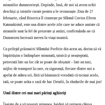
minunilor dumnezeiești. Depinde, însă, de noi să avem ochii
deschiși și inimile curate pentru a le recunoaște. Ziua de 27
februarie, când Biserica îl cinstește pe Sfântul Cuvios Efrem
Katunakiotul, este una dintre acele zile care ne aduce aminte că
minunile sunt la fel de prezente și astăzi, confirmându-ne că
Dumnezeu lucrează mereu în viața noastră.
Cu prilejul prăznuirii Sfântului Porfirie din acest an, dorim să vă
împărtășim o întâmplare minunată, tainică și neașteptată,
petrecută într-un loc cât se poate de obișnuit – într-un taxi,
mijloc de transport la care, cu siguranță, fiecare dintre noi a
apelat de atâtea ori, fără să bănuiască vreodată că tocmai acolo,
iată, se poate arăta o rază de har. Detalii, în rândurile de mai jos!
Unul dintre cei mai mari părinți aghioriți
Înainte de a vă povesti minunea, haideți să reținem câteva