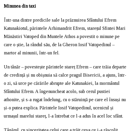
Minunea din taxi
Într-una dintre predicile sale la prăznuirea Sfântului Efrem
Katunakiotul, părintele Arhimandrit Efrem, starețul Sfintei Mari
Mănăstiri Vatoped din Muntele Athos a povestit o minune pe
care o știe, la rândul său, de la Gheron Iosif Vatopedinul –
martor al minunii, într-un fel.
Un tânăr – povestește părintele stareț Efrem – care trăia departe
de credință și nu obișnuia să calce pragul Bisericii, a ajuns, într-
o zi, să urce pe cărările abrupte ale Katunakiei, la mormântul
Sfântului Efrem. A îngenuncheat acolo, sub cerul pustiei
athonite, și s-a rugat îndelung, cu o stăruință pe care el însuși nu
și-o putea explica. Părintele Iosif Vatopedinul, ucenicul și
urmașul marelui stareț, l-a întrebat ce l-a adus în acel loc sfânt.
Tânărul, cu sinceritatea celui care a trăit ceva ce i-a răscolit