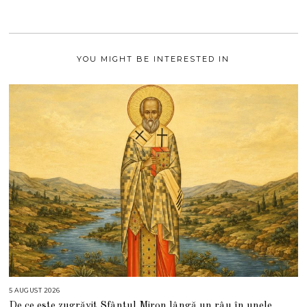
2
0
2
1
YOU MIGHT BE INTERESTED IN
5 AUGUST 2026
5
A
De ce este zugrăvit Sfântul Miron lângă un râu în unele
U