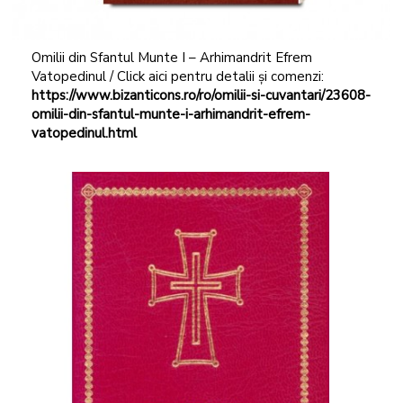
Omilii din Sfantul Munte I – Arhimandrit Efrem
Vatopedinul / Click aici pentru detalii și comenzi:
https://www.bizanticons.ro/ro/omilii-si-cuvantari/23608-
omilii-din-sfantul-munte-i-arhimandrit-efrem-
vatopedinul.html