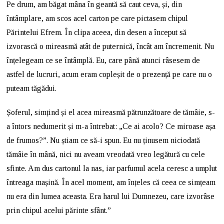
Pe drum, am băgat mâna în geantă să caut ceva, și, din
întâmplare, am scos acel carton pe care pictasem chipul
Părintelui Efrem. În clipa aceea, din desen a început să
izvorască o mireasmă atât de puternică, încât am încremenit. Nu
înțelegeam ce se întâmplă. Eu, care până atunci râsesem de
astfel de lucruri, acum eram copleșit de o prezență pe care nu o
puteam tăgădui.
Șoferul, simțind și el acea mireasmă pătrunzătoare de tămâie, s-
a întors nedumerit și m-a întrebat: „Ce ai acolo? Ce miroase așa
de frumos?”. Nu știam ce să-i spun. Eu nu ținusem niciodată
tămâie în mână, nici nu aveam vreodată vreo legătură cu cele
sfinte. Am dus cartonul la nas, iar parfumul acela ceresc a umplut
întreaga mașină. În acel moment, am înțeles că ceea ce simțeam
nu era din lumea aceasta. Era harul lui Dumnezeu, care izvorâse
prin chipul acelui părinte sfânt.”