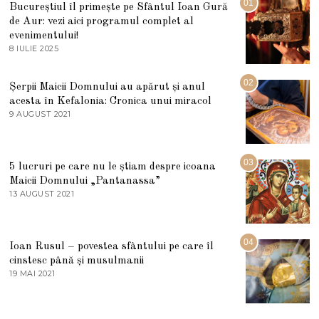
01
Bucureștiul îl primește pe Sfântul Ioan Gură
de Aur: vezi aici programul complet al
evenimentului!
8 IULIE 2025
1
0
I
U
02
Șerpii Maicii Domnului au apărut și anul
L
acesta în Kefalonia: Cronica unui miracol
I
E
9 AUGUST 2021
2
2
7
0
M
2
A
5
R
03
5 lucruri pe care nu le știam despre icoana
T
I
Maicii Domnului „Pantanassa”
E
13 AUGUST 2021
1
2
3
0
A
2
U
2
G
04
Ioan Rusul – povestea sfântului pe care îl
U
S
cinstesc până și musulmanii
T
19 MAI 2021
1
2
9
0
M
2
A
1
I