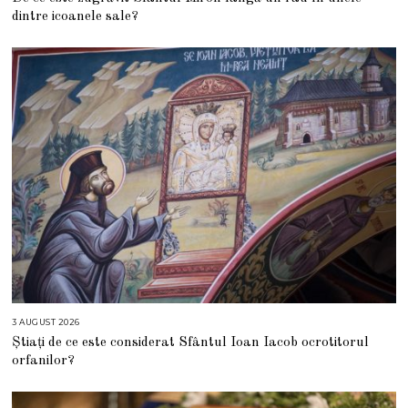
G
dintre icoanele sale?
U
S
T
2
0
2
6
3 AUGUST 2026
3
A
Știați de ce este considerat Sfântul Ioan Iacob ocrotitorul
U
G
orfanilor?
U
S
T
2