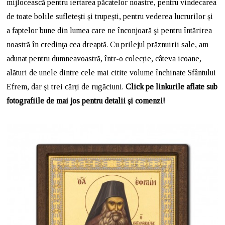
mijlocească pentru iertarea păcatelor noastre, pentru vindecarea
de toate bolile sufletești și trupești, pentru vederea lucrurilor și
a faptelor bune din lumea care ne înconjoară şi pentru întărirea
noastră în credinţa cea dreaptă. Cu prilejul prăznuirii sale, am
adunat pentru dumneavoastră, într-o colecție, câteva icoane,
alături de unele dintre cele mai citite volume închinate Sfântului
Efrem, dar și trei cărți de rugăciuni.
Click pe linkurile aflate sub
fotografiile de mai jos pentru detalii și comenzi!