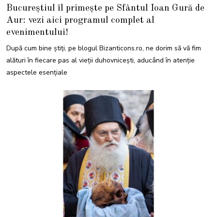
0
Bucureștiul îl primește pe Sfântul Ioan Gură de
I
U
Aur: vezi aici programul complet al
L
I
evenimentului!
E
2
0
După cum bine știți, pe blogul Bizanticons.ro, ne dorim să vă fim
2
5
alături în fiecare pas al vieții duhovnicești, aducând în atenție
aspectele esențiale