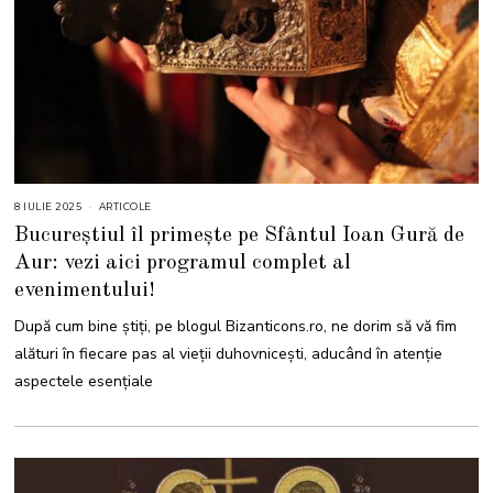
8 IULIE 2025
1
ARTICOLE
0
Bucureștiul îl primește pe Sfântul Ioan Gură de
I
U
Aur: vezi aici programul complet al
L
I
evenimentului!
E
2
0
După cum bine știți, pe blogul Bizanticons.ro, ne dorim să vă fim
2
5
alături în fiecare pas al vieții duhovnicești, aducând în atenție
aspectele esențiale