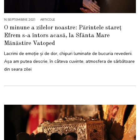
16 SEPTEMBRIE 2021
1
ARTICOLE
6
O minune a zilelor noastre: Părintele stareț
S
E
Efrem s-a întors acasă, la Sfânta Mare
P
T
Mănăstire Vatoped
E
M
B
Lacrimi de emoție și de dor, chipuri luminate de bucuria revederii.
R
I
Așa am putea descrie, în câteva cuvinte, atmosfera de sărbătoare
E
2
din seara zilei
0
2
1