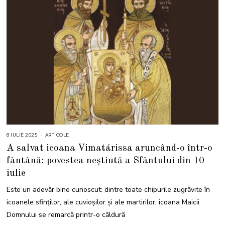
8 IULIE 2025
8
ARTICOLE
I
A salvat icoana Vimatárissa aruncând-o într-o
U
L
fântână: povestea neștiută a Sfântului din 10
I
E
iulie
2
0
2
Este un adevăr bine cunoscut: dintre toate chipurile zugrăvite în
5
icoanele sfinților, ale cuvioșilor și ale martirilor, icoana Maicii
Domnului se remarcă printr-o căldură