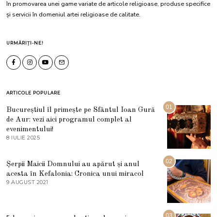
în promovarea unei game variate de articole religioase, produse specifice
și servicii în domeniul artei religioase de calitate.
URMĂRIȚI-NE!
ARTICOLE POPULARE
01
Bucureștiul îl primește pe Sfântul Ioan Gură
de Aur: vezi aici programul complet al
evenimentului!
8 IULIE 2025
1
0
I
U
02
Șerpii Maicii Domnului au apărut și anul
L
acesta în Kefalonia: Cronica unui miracol
I
E
9 AUGUST 2021
2
2
7
0
M
2
A
5
R
03