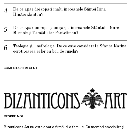
De ce apar doi copaci înalți în icoanele Sfintei Irina
Hristovalantou?
De ce apar un copil și un șarpe în icoanele Sfântului Mare
Mucenic și Tămăduitor Pantelimon?
Teologie și… nefrologie: De ce este considerată Sfânta Marina
ocrotitoarea celor cu boli de rinichi?
COMENTARII RECENTE
DESPRE NOI
Bizanticons Art nu este doar o firmă, ci o familie. Cu membri specializați