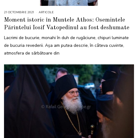
21 OCTOMBRIE 2021
2
ARTICOLE
1
Moment istoric în Muntele Athos: Osemintele
O
C
Părintelui Iosif Vatopedinul au fost deshumate
T
O
M
Lacrimi de bucurie, monahi în duh de rugăciune, chipuri luminate
B
R
de bucuria revederii. Așa am putea descrie, în câteva cuvinte,
I
E
atmosfera de sărbătoare din
2
0
2
1