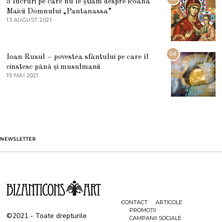
5 lucruri pe care nu le știam despre icoana
T
I
Maicii Domnului „Pantanassa”
E
13 AUGUST 2021
1
2
3
0
A
2
U
2
G
04
Ioan Rusul – povestea sfântului pe care îl
U
S
cinstesc până și musulmanii
T
19 MAI 2021
1
2
9
0
M
2
A
1
I
2
0
2
1
NEWSLETTER
CONTACT
ARTICOLE
PROMOȚII
©2021 - Toate drepturile
CAMPANII SOCIALE