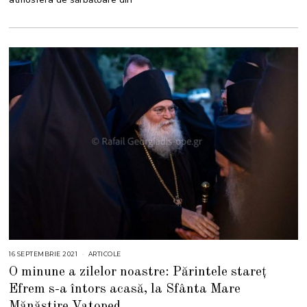
0
2
1
16 SEPTEMBRIE 2021
1
ARTICOLE
6
O minune a zilelor noastre: Părintele stareț
S
E
Efrem s-a întors acasă, la Sfânta Mare
P
T
Mănăstire Vatoped
E