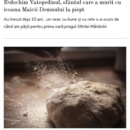
Evdochim Vatopedinul, sfântul care a murit cu
C
T
icoana Maicii Domnului la piept
O
M
B
Au trecut deja 10 ani… un veac cu bune și cu rele s-a scurs de
R
I
când am pășit pentru prima oară pragul Sfintei Mănăstiri
E
2
0
2
3