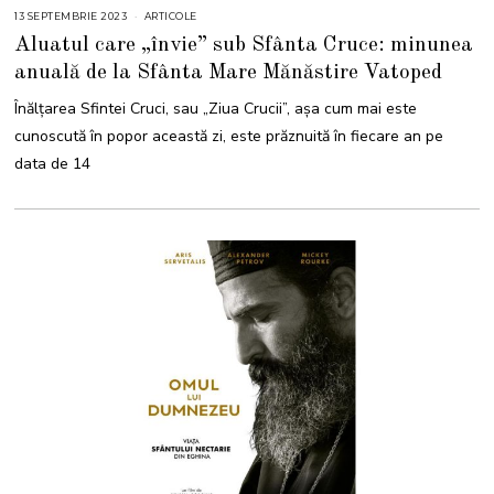
13 SEPTEMBRIE 2023
1
ARTICOLE
3
Aluatul care „învie” sub Sfânta Cruce: minunea
S
E
anuală de la Sfânta Mare Mănăstire Vatoped
P
T
E
Înălțarea Sfintei Cruci, sau „Ziua Crucii”, așa cum mai este
M
B
cunoscută în popor această zi, este prăznuită în fiecare an pe
R
I
data de 14
E
2
0
2
3