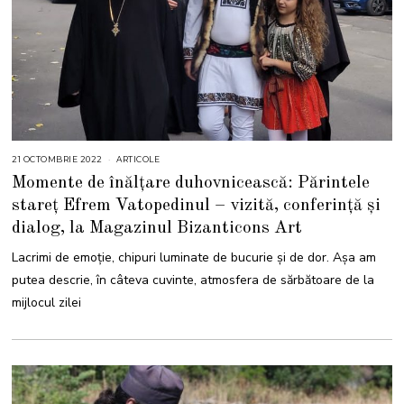
21 OCTOMBRIE 2022
2
ARTICOLE
2
Momente de înălțare duhovnicească: Părintele
O
C
stareț Efrem Vatopedinul – vizită, conferință și
T
O
dialog, la Magazinul Bizanticons Art
M
B
R
Lacrimi de emoție, chipuri luminate de bucurie și de dor. Așa am
I
E
putea descrie, în câteva cuvinte, atmosfera de sărbătoare de la
2
0
mijlocul zilei
2
2