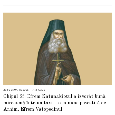
26 FEBRUARIE 2025
2
ARTICOLE
6
Chipul Sf. Efrem Katunakiotul a izvorât bună
F
E
mireasmă într-un taxi – o minune povestită de
B
R
Arhim. Efrem Vatopedinul
U
A
R