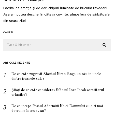
M
B
Lacrimi de emoție și de dor, chipuri luminate de bucuria revederii.
R
I
Așa am putea descrie, în câteva cuvinte, atmosfera de sărbătoare
E
2
din seara zilei
0
2
1
CAUTĂ!
ARTICOLE RECENTE
De ce este zugrăvit Sfântul Miron lângă un râu în unele
dintre icoanele sale?
Știați de ce este considerat Sfântul Ioan Iacob ocrotitorul
orfanilor?
De ce începe Postul Adormirii Maicii Domnului cu o zi mai
devreme în acest an?