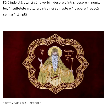
Fără îndoială, atunci când vorbim despre sfinți și despre minunile
I
E
lor, în sufletele multora dintre noi se naște o întrebare firească:
2
0
se mai întâmplă,
2
5
3 OCTOMBRIE 2023
3
ARTICOLE
O