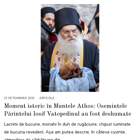
21 OCTOMBRIE 2021
2
ARTICOLE
1
Moment istoric în Muntele Athos: Osemintele
O
C
Părintelui Iosif Vatopedinul au fost deshumate
T
O
M
Lacrimi de bucurie, monahi în duh de rugăciune, chipuri luminate
B
R
de bucuria revederii. Așa am putea descrie, în câteva cuvinte,
I
E
atmosfera de sărbătoare din
2