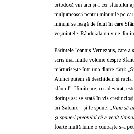
ortodoxă vin aici și-i cer sfântului aj
mulțumească pentru minunile pe care 
minuni se leagă de felul în care Sfân
veșmintele. Rânduiala nu vine din ini
Părintele Ioannis Vernezous, care a sl
scris mai multe volume despre Sfânt
mărturisește într-una dintre cărți: „
Atunci putem să deschidem și racla.
sfântul”. Uimitoare, cu adevărat, est
dorința sa: se arată în vis credincioș
ori Salonic – și le spune:
„Vino să mă
și spune-i preotului că a venit timp
foarte multă lume o cunoaște s-a pet