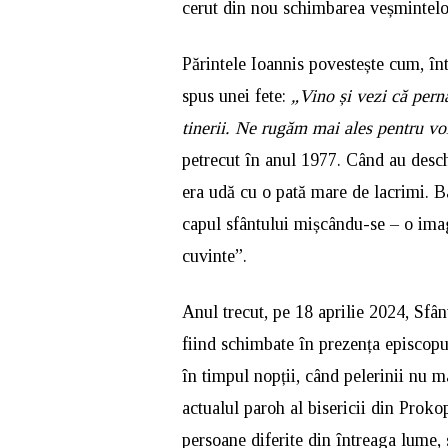
cerut din nou schimbarea veșmintelo
Părintele Ioannis povestește cum, înt
spus unei fete:
„Vino și vezi că pern
tinerii. Ne rugăm mai ales pentru vo
petrecut în anul 1977. Când au desch
era udă cu o pată mare de lacrimi. Ba
capul sfântului mișcându-se – o imag
cuvinte”.
Anul trecut, pe 18 aprilie 2024, Sfâ
fiind schimbate în prezența episcopul
în timpul nopții, când pelerinii nu 
actualul paroh al bisericii din Proko
persoane diferite din întreaga lume,