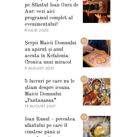
pe Sfântul Ioan Gură de
Aur: vezi aici
programul complet al
evenimentului!
8 IULIE 2025
1
0
I
02
Șerpii Maicii Domnului
U
au apărut și anul
L
I
acesta în Kefalonia:
E
Cronica unui miracol
2
9 AUGUST 2021
2
0
7
2
M
03
5
5 lucruri pe care nu le
A
știam despre icoana
R
T
Maicii Domnului
I
„Pantanassa”
E
13 AUGUST 2021
1
2
3
0
A
04
2
Ioan Rusul – povestea
U
2
sfântului pe care îl
G
U
cinstesc până și
S