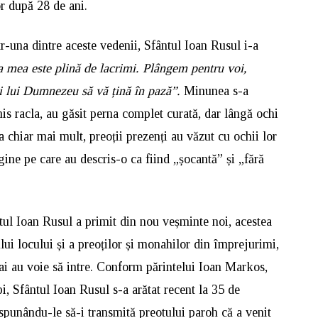
r după 28 de ani.
r-una dintre aceste vedenii, Sfântul Ioan Rusul i-a
a mea este plină de lacrimi. Plângem pentru voi,
i lui Dumnezeu să vă țină în pază”.
Minunea s-a
is racla, au găsit perna complet curată, dar lângă ochi
 chiar mai mult, preoții prezenți au văzut cu ochii lor
ine pe care au descris-o ca fiind „șocantă” și „fără
ntul Ioan Rusul a primit din nou veșminte noi, acestea
ui locului și a preoților și monahilor din împrejurimi,
mai au voie să intre. Conform părintelui Ioan Markos,
pi, Sfântul Ioan Rusul s-a arătat recent la 35 de
 spunându-le să-i transmită preotului paroh că a venit