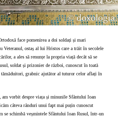
Ortodoxă face pomenirea a doi soldați și mari
iu Veteranul, ostaș al lui Hristos care a trăit în secolele
cărilor, a ales să renunțe la propria viață decât să se
ul, soldat și prizonier de război, cunoscut în toată
tămăduitori, grabnic ajutător al tuturor celor aflați în
i, am vorbit despre viața și minunile Sfântului Ioan
icăm câteva rânduri unui fapt mai puțin cunoscut
um se schimbă veșmintele Sfântului Ioan Rusul, într-un