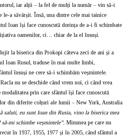
utorul, iar alții – la fel de mulți la număr – vin să-i
le-a săvârșit. Însă, una dintre cele mai tainice
tul Ioan își face cunoscută dorința de a-i fi schimbate
țiativa oamenilor, ci… chiar de la el însuși.
ujit la biserica din Prokopi câteva zeci de ani și a
ul Ioan Rusul, traduse în mai multe limbi,
Sfântul însuși ne cere să-i schimbăm veșmintele.
 Racla nu se deschide când vrem noi, ci când vrea
e modalitatea prin care sfântul își face cunoscută
ilor din diferite colțuri ale lumii – New York, Australia
 saluti, eu sunt Ioan din Rusia, vino la biserica mea
ul să-mi schimbe veșmintele”.
Minunea pe care nu
recut în 1937, 1955, 1977 și în 2005, când sfântul a