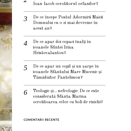
Ioan Iacob ocrotitorul orfanilor?
De ce începe Postul Adormirii Maicii
Domnului cu o zi mai devreme în
acest an?
De ce apar doi copaci înalți în
icoanele Sfintei Irina
Hristovalantou?
De ce apar un copil și un șarpe în
icoanele Sfântului Mare Mucenic și
Tămăduitor Pantelimon?
Teologie și… nefrologie: De ce este
considerată Sfânta Marina
ocrotitoarea celor cu boli de rinichi?
COMENTARII RECENTE