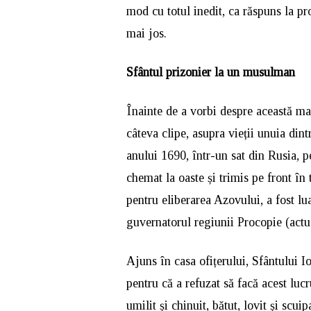
mod cu totul inedit, ca răspuns la pro
mai jos.
Sfântul prizonier la un musulman
Înainte de a vorbi despre această m
câteva clipe, asupra vieții unuia dint
anului 1690, într-un sat din Rusia, p
chemat la oaste și trimis pe front î
pentru eliberarea Azovului, a fost lua
guvernatorul regiunii Procopie (actu
Ajuns în casa ofițerului, Sfântului I
pentru că a refuzat să facă acest lucr
umilit și chinuit, bătut, lovit și scui