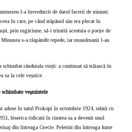
Dumnezeu l-a învrednicit de darul facerii de minuni.
ceea în care, pe când stăpânul său era plecat în
șit, prin rugăciune, să-i trimită acestuia o porție de
i. Minunea s-a răspândit repede, iar musulmanii l-au
 schimbat rânduiala vieții: a continuat să trăiască în
a sa la cele veșnice.
e schimbate veșmintele
st aduse în satul Prokopi în octombrie 1924, odată cu
951, biserica ridicată în cinstea sa a devenit unul
erinaj din întreaga Grecie. Pelerini din întreaga lume