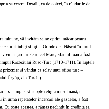
pria sa cerere. Detalii, ca de obicei, în rândurile de
are minune, vă invităm să ne oprim, măcar pentru
re cei mai iubiți sfinți ai Ortodoxiei. Născut în jurul
e vremea țarului Petru cel Mare, Sfântul Ioan a fost
n timpul Războiului Ruso-Turc (1710–1711). În luptele
t prizonier și vândut ca sclav unui ofițer turc –
alul Ürgüp, din Turcia).
oan i s-a impus să adopte religia musulmană, iar
u în urma repetatelor încercări ale gazdelor, a fost
pat. Cu toate acestea, a rămas neclintit în credința sa,