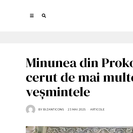
Minunea din Proko
cerut de mai multe
veșmintele
BY
BIZANTICONS
23 MAI 2025
2
ARTICOLE
3
M
A
I
2
0