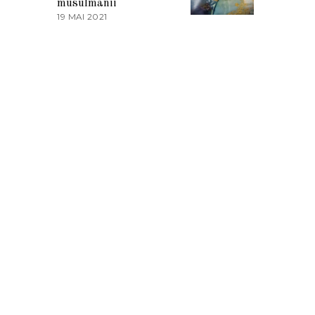
musulmanii
T
19 MAI 2021
1
2
9
0
M
2
A
1
I
2
0
2
1