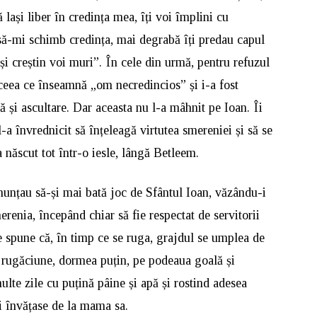
ași liber în credința mea, îți voi împlini cu
 să-mi schimb credința, mai degrabă îți predau capul
i creștin voi muri”. În cele din urmă, pentru refuzul
, ceea ce înseamnă „om necredincios” și i-a fost
ă și ascultare. Dar aceasta nu l-a mâhnit pe Ioan. Îi
a învrednicit să înțeleagă virtutea smereniei și să se
a născut tot într-o iesle, lângă Betleem.
enunțau să-și mai bată joc de Sfântul Ioan, văzându-i
merenia, începând chiar să fie respectat de servitorii
ne spune că, în timp ce se ruga, grajdul se umplea de
 rugăciune, dormea puțin, pe podeaua goală și
lte zile cu puțină pâine și apă și rostind adesea
i învățase de la mama sa.