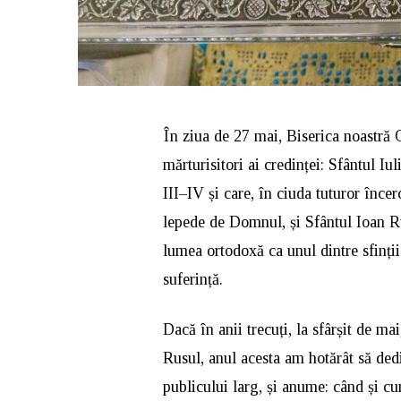
În ziua de 27 mai, Biserica noastră 
mărturisitori ai credinței: Sfântul Iul
III–IV și care, în ciuda tuturor încer
lepede de Domnul, și Sfântul Ioan Rus
lumea ortodoxă ca unul dintre sfinții 
suferință.
Dacă în anii trecuți, la sfârșit de ma
Rusul, anul acesta am hotărât să ded
publicului larg, și anume: când și c