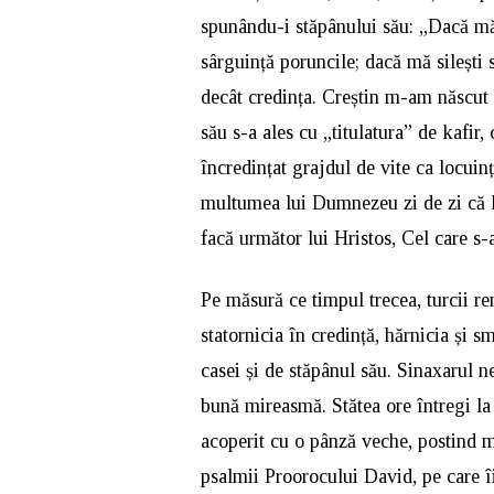
spunându-i stăpânului său: „Dacă mă l
sârguință poruncile; dacă mă silești
decât credința. Creștin m-am născut ș
său s-a ales cu „titulatura” de kafir
încredințat grajdul de vite ca locuinț
multumea lui Dumnezeu zi de zi că l-
facă următor lui Hristos, Cel care s-
Pe măsură ce timpul trecea, turcii r
statornicia în credință, hărnicia și s
casei și de stăpânul său. Sinaxarul 
bună mireasmă. Stătea ore întregi la
acoperit cu o pânză veche, postind mu
psalmii Proorocului David, pe care î