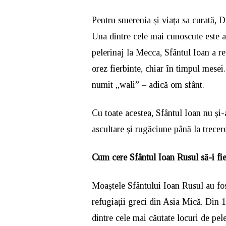
Pentru smerenia și viața sa curată, 
Una dintre cele mai cunoscute este a
pelerinaj la Mecca, Sfântul Ioan a reu
orez fierbinte, chiar în timpul mese
numit „wali” – adică om sfânt.
Cu toate acestea, Sfântul Ioan nu și-a
ascultare și rugăciune până la trecere
Cum cere Sfântul Ioan Rusul să-i fi
Moaștele Sfântului Ioan Rusul au fo
refugiații greci din Asia Mică. Din 1
dintre cele mai căutate locuri de pel