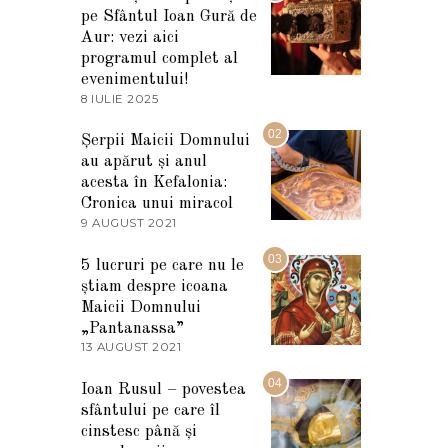
pe Sfântul Ioan Gură de
Aur: vezi aici
programul complet al
evenimentului!
8 IULIE 2025
1
0
I
02
Șerpii Maicii Domnului
U
au apărut și anul
L
I
acesta în Kefalonia:
E
Cronica unui miracol
2
9 AUGUST 2021
2
0
7
2
M
03
5
5 lucruri pe care nu le
A
știam despre icoana
R
T
Maicii Domnului
I
„Pantanassa”
E
13 AUGUST 2021
1
2
3
0
A
04
2
Ioan Rusul – povestea
U
2
sfântului pe care îl
G
U
cinstesc până și
S