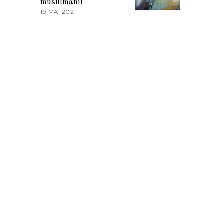
musulmanii
T
19 MAI 2021
1
2
9
0
M
2
A
1
I
2
0
2
1