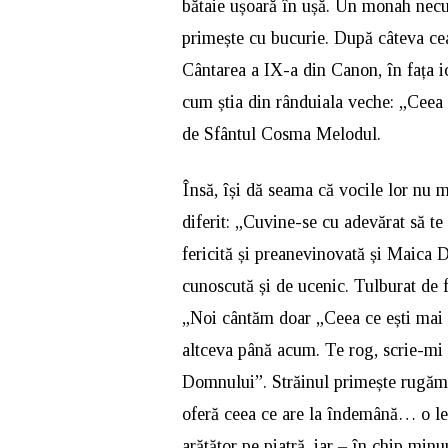
bătaie ușoară în ușă. Un monah necun
primește cu bucurie. După câteva cea
Cântarea a IX-a din Canon, în fața i
cum știa din rânduiala veche: „Ceea 
de Sfântul Cosma Melodul.
Însă, își dă seama că vocile lor nu 
diferit: „Cuvine-se cu adevărat să t
fericită și preanevinovată și Maica 
cunoscută și de ucenic. Tulburat de 
„Noi cântăm doar „Ceea ce ești mai ci
altceva până acum. Te rog, scrie-mi 
Domnului”. Străinul primește rugămi
oferă ceea ce are la îndemână… o le
arătător pe piatră, iar – în chip minu