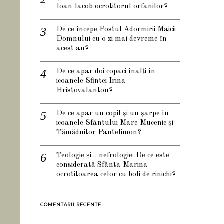
Ioan Iacob ocrotitorul orfanilor?
De ce începe Postul Adormirii Maicii
Domnului cu o zi mai devreme în
acest an?
De ce apar doi copaci înalți în
icoanele Sfintei Irina
Hristovalantou?
De ce apar un copil și un șarpe în
icoanele Sfântului Mare Mucenic și
Tămăduitor Pantelimon?
Teologie și… nefrologie: De ce este
considerată Sfânta Marina
ocrotitoarea celor cu boli de rinichi?
COMENTARII RECENTE