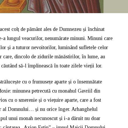
acest colț de pământ ales de Dumnezeu și închinat
-a lungul veacurilor, nenumărate minuni. Minuni care
ilor și a tuturor nevoitorilor, luminând sufletele celor
r care, dincolo de zidurile mănăstirilor, în lume, au
 căutând să-l împlinească în toate zilele vieții lor.
strălucește cu o frumusețe aparte și o însemnătate
doxie: minunea petrecută cu monahul Gavriil din
ios cu o smerenie și o viețuire aparte, care a fost
ger al Domnului… și nu orice înger. Arhanghelul
hipul unui monah necunoscut și i-a dăruit nu doar
or: cântarea „Axion Estin” – imnul Maicii Domnului