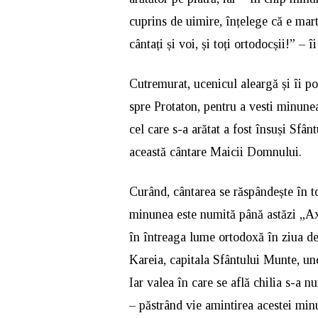
cuprins de uimire, înțelege că e mart
cântați și voi, și toți ortodocșii!” –
Cutremurat, ucenicul aleargă și îi po
spre Protaton, pentru a vesti minunea 
cel care s-a arătat a fost însuși Sfân
această cântare Maicii Domnului.
Curând, cântarea se răspândește în t
minunea este numită până astăzi „Axi
în întreaga lume ortodoxă în ziua de
Kareia, capitala Sfântului Munte, und
Iar valea în care se află chilia s-a 
– păstrând vie amintirea acestei min