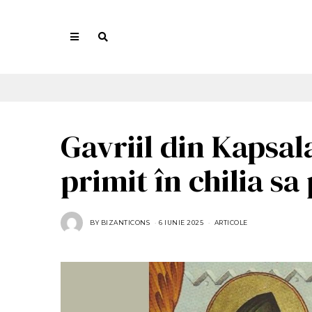
Gavriil din Kapsal
primit în chilia s
BY
BIZANTICONS
6 IUNIE 2025
6
ARTICOLE
I
U
N
I
E
2
0
2
5