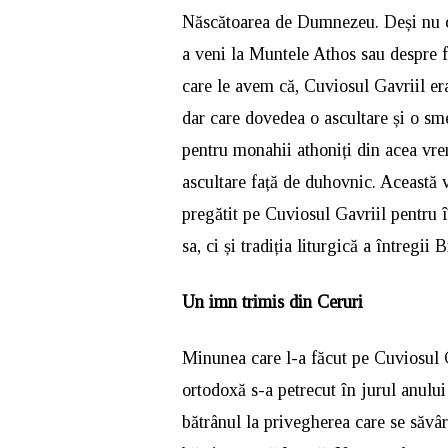
Născătoarea de Dumnezeu. Deși nu cu
a veni la Muntele Athos sau despre f
care le avem că, Cuviosul Gavriil er
dar care dovedea o ascultare și o sme
pentru monahii athoniți din acea vre
ascultare față de duhovnic. Această v
pregătit pe Cuviosul Gavriil pentru 
sa, ci și tradiția liturgică a întregii
Un imn trimis din Ceruri
Minunea care l-a făcut pe Cuviosul 
ortodoxă s-a petrecut în jurul anulu
bătrânul la privegherea care se săvâ