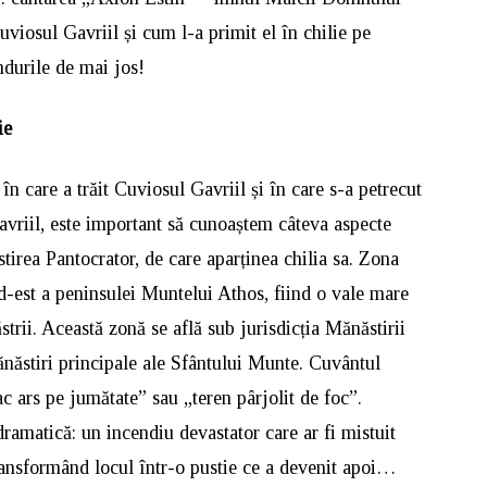
uviosul Gavriil și cum l-a primit el în chilie pe
durile de mai jos!
ie
în care a trăit Cuviosul Gavriil și în care s-a petrecut
vriil, este important să cunoaștem câteva aspecte
irea Pantocrator, de care aparținea chilia sa. Zona
rd-est a peninsulei Muntelui Athos, fiind o vale mare
ăstrii. Această zonă se află sub jurisdicția Mănăstirii
ănăstiri principale ale Sfântului Munte. Cuvântul
ars pe jumătate” sau „teren pârjolit de foc”.
ramatică: un incendiu devastator care ar fi mistuit
ransformând locul într-o pustie ce a devenit apoi…