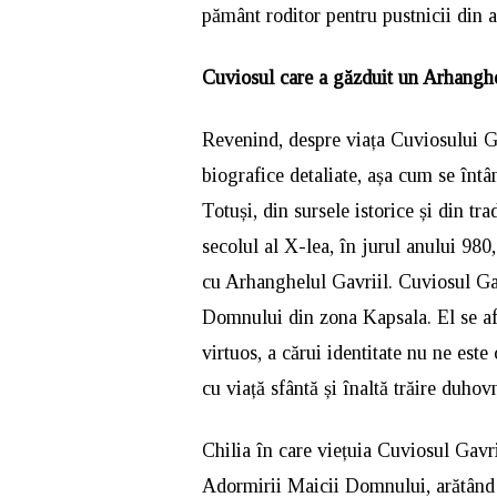
pământ roditor pentru pustnicii din 
Cuviosul care a găzduit un Arhangh
Revenind, despre viața Cuviosului G
biografice detaliate, așa cum se întâm
Totuși, din sursele istorice și din tr
secolul al X-lea, în jurul anului 980
cu Arhanghelul Gavriil. Cuviosul Gavr
Domnului din zona Kapsala. El se af
virtuos, a cărui identitate nu ne est
cu viață sfântă și înaltă trăire duhov
Chilia în care viețuia Cuviosul Gavr
Adormirii Maicii Domnului, arătând a