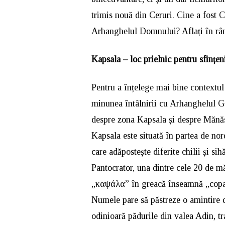
trimis nouă din Ceruri. Cine a fost C
Arhanghelul Domnului? Aflați în rân
Kapsala – loc prielnic pentru sfințen
Pentru a înțelege mai bine contextul 
minunea întâlnirii cu Arhanghelul Ga
despre zona Kapsala și despre Mănăst
Kapsala este situată în partea de no
care adăpostește diferite chilii și sih
Pantocrator, una dintre cele 20 de m
„καψάλα” în greacă înseamnă „copac 
Numele pare să păstreze o amintire d
odinioară pădurile din valea Adin, t