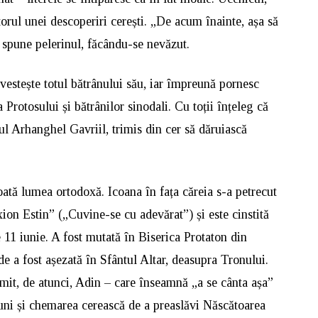
orul unei descoperiri cerești. „De acum înainte, așa să
 îi spune pelerinul, făcându-se nevăzut.
vestește totul bătrânului său, iar împreună pornesc
Protosului și bătrânilor sinodali. Cu toții înțeleg că
tul Arhanghel Gavriil, trimis din cer să dăruiască
oată lumea ortodoxă. Icoana în fața căreia s-a petrecut
on Estin” („Cuvine-se cu adevărat”) și este cinstită
 11 iunie. A fost mutată în Biserica Protaton din
e a fost așezată în Sfântul Altar, deasupra Tronului.
numit, de atunci, Adin – care înseamnă „a se cânta așa”
uni și chemarea cerească de a preaslăvi Născătoarea