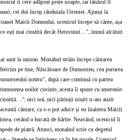
oscut îi cere adăpost peste noapte, iar tânărul îl
suri, cei doi încep rânduiala Utreniei. Ajunși la
coanei Maicii Domnului, ucenicul începe să cânte, așa
ce ești mai cinstită decât Heruvimii…”, imnul alcătuit
mai sunt la unison. Monahul străin începe cântarea
e fericim pe tine, Născătoare de Dumnezeu, cea pururea
Dumnezeului nostru”, după care continuă cu partea
frumusețea noilor cuvinte, acesta îi spune cu smerenie:
nstită…”; nici noi, nici părinții noștri n-am auzit
această cântare, ca s-o pot aduce și eu înaintea Maicii
ntea, cerând o bucată de hârtie. Neavând, ucenicul îi
spede de piatră. Atunci, monahul scrie cu degetul
nat – literele se întipăresc ca în lut moale. Ucenicul,