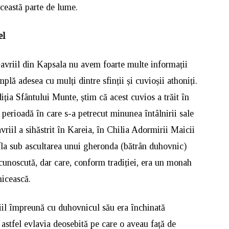
această parte de lume.
el
avriil din Kapsala nu avem foarte multe informații
plă adesea cu mulți dintre sfinții și cuvioșii athoniți.
adiția Sfântului Munte, știm că acest cuvios a trăit în
, perioadă în care s-a petrecut minunea întâlnirii sale
iil a sihăstrit în Kareia, în Chilia Adormirii Maicii
la sub ascultarea unui gheronda (bătrân duhovnic)
e cunoscută, dar care, conform tradiției, era un monah
nicească.
iil împreună cu duhovnicul său era închinată
stfel evlavia deosebită pe care o aveau față de