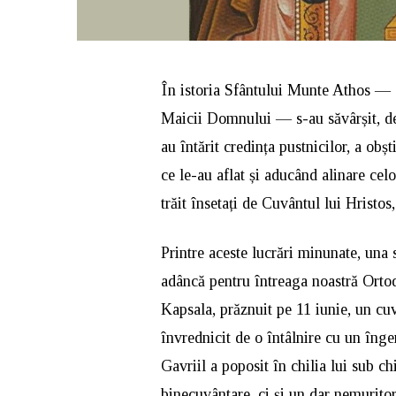
În istoria Sfântului Munte Athos — 
Maicii Domnului — s-au săvârșit, de
au întărit credința pustnicilor, a obșt
ce le-au aflat și aducând alinare celo
trăit însetați de Cuvântul lui Hristos,
Printre aceste lucrări minunate, una 
adâncă pentru întreaga noastră Orto
Kapsala, prăznuit pe 11 iunie, un cuv
învrednicit de o întâlnire cu un în
Gavriil a poposit în chilia lui sub c
binecuvântare, ci și un dar nemurit