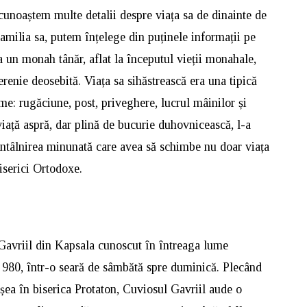
noaștem multe detalii despre viața sa de dinainte de
amilia sa, putem înțelege din puținele informații pe
a un monah tânăr, aflat la începutul vieții monahale,
renie deosebită. Viața sa sihăstrească era una tipică
me: rugăciune, post, priveghere, lucrul mâinilor și
iață aspră, dar plină de bucurie duhovnicească, l-a
întâlnirea minunată care avea să schimbe nu doar viața
 Biserici Ortodoxe.
Gavriil din Kapsala cunoscut în întreaga lume
i 980, într-o seară de sâmbătă spre duminică. Plecând
rșea în biserica Protaton, Cuviosul Gavriil aude o