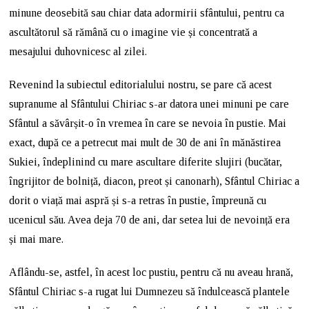
minune deosebită sau chiar data adormirii sfântului, pentru ca
ascultătorul să rămână cu o imagine vie și concentrată a
mesajului duhovnicesc al zilei.
Revenind la subiectul editorialului nostru, se pare că acest
supranume al Sfântului Chiriac s-ar datora unei minuni pe care
Sfântul a săvârșit-o în vremea în care se nevoia în pustie. Mai
exact, după ce a petrecut mai mult de 30 de ani în mănăstirea
Sukiei, îndeplinind cu mare ascultare diferite slujiri (bucătar,
îngrijitor de bolniță, diacon, preot și canonarh), Sfântul Chiriac a
dorit o viață mai aspră și s-a retras în pustie, împreună cu
ucenicul său. Avea deja 70 de ani, dar setea lui de nevoință era
și mai mare.
Aflându-se, astfel, în acest loc pustiu, pentru că nu aveau hrană,
Sfântul Chiriac s-a rugat lui Dumnezeu să îndulcească plantele