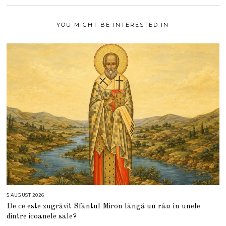
2
1
YOU MIGHT BE INTERESTED IN
5 AUGUST 2026
5
A
De ce este zugrăvit Sfântul Miron lângă un râu în unele
U
G
dintre icoanele sale?
U
S