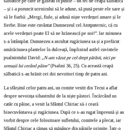
sălbatice pe care le găseau în pustie – un fel de ceapă sălbatică
– și i-a poruncit ucenicului să le adune, să pună peste ele sare și
să le fiarbă: „Mergi, fiule, și adună niște verdețuri amare și le
fierbe. Bine este cuvântat Dumnezeul cel Atotputernic, că cu
acele verdețuri poate El să ne hrănească pe noi!”. Iar minunea
s-a întâmplat. Dumnezeu a ascultat rugăciunea sa și a prefăcut
amărăciunea plantelor în dulceață, împlinind astfel cuvintele
psalmistului David:
„N-am văzut pe cel drept părăsit, nici pe
urmașii lui cerând pâine”
(Psalmi 36, 25). Cu această ceapă
sălbatică s-au hrănit cei doi nevoitori timp de patru ani.
La sfârșitul celor patru ani, un comite vestit din Tecui a aflat
despre nevoința sihastrului de la niște păstori. Încărcând un
catâr cu pâine, a venit la Sfântul Chiriac să-i ceară
binecuvântarea și rugăciunea. După ce s-au rugat împreună și au
vorbit despre cele folositoare sufletului, comitele a plecat, iar
Sfântul Chiriac a rămas să mănânce din pâinile primite. Într-o