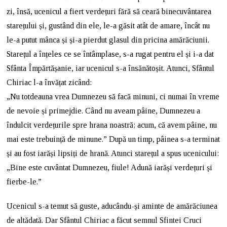
zi, însă, ucenicul a fiert verdețuri fără să ceară binecuvântarea
starețului și, gustând din ele, le-a găsit atât de amare, încât nu
le-a putut mânca și și-a pierdut glasul din pricina amărăciunii.
Starețul a înțeles ce se întâmplase, s-a rugat pentru el și i-a dat
Sfânta Împărtășanie, iar ucenicul s-a însănătoșit. Atunci, Sfântul
Chiriac l-a învățat zicând:
„Nu totdeauna vrea Dumnezeu să facă minuni, ci numai în vreme
de nevoie și primejdie. Când nu aveam pâine, Dumnezeu a
îndulcit verdețurile spre hrana noastră; acum, că avem pâine, nu
mai este trebuință de minune.” După un timp, pâinea s-a terminat
și au fost iarăși lipsiți de hrană. Atunci starețul a spus ucenicului:
„Bine este cuvântat Dumnezeu, fiule! Adună iarăși verdețuri și
fierbe-le.”
Ucenicul s-a temut să guste, aducându-și aminte de amărăciunea
de altădată. Dar Sfântul Chiriac a făcut semnul Sfintei Cruci