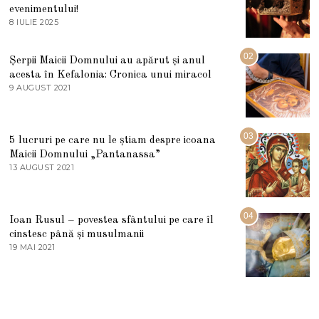
evenimentului!
8 IULIE 2025
1
0
I
U
02
Șerpii Maicii Domnului au apărut și anul
L
acesta în Kefalonia: Cronica unui miracol
I
E
9 AUGUST 2021
2
2
7
0
M
2
A
5
R
03
5 lucruri pe care nu le știam despre icoana
T
I
Maicii Domnului „Pantanassa”
E
13 AUGUST 2021
1
2
3
0
A
2
U
2
G
04
Ioan Rusul – povestea sfântului pe care îl
U
S
cinstesc până și musulmanii
T
19 MAI 2021
1
2
9
0
M
2
A
1
I
2
0