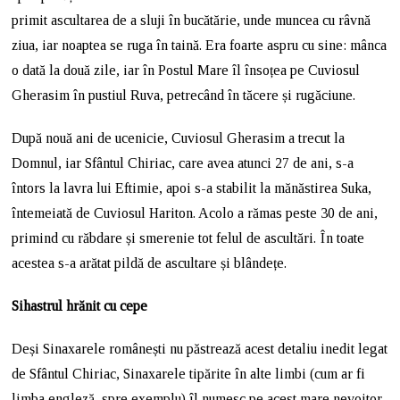
primit ascultarea de a sluji în bucătărie, unde muncea cu râvnă
ziua, iar noaptea se ruga în taină. Era foarte aspru cu sine: mânca
o dată la două zile, iar în Postul Mare îl însoțea pe Cuviosul
Gherasim în pustiul Ruva, petrecând în tăcere și rugăciune.
După nouă ani de ucenicie, Cuviosul Gherasim a trecut la
Domnul, iar Sfântul Chiriac, care avea atunci 27 de ani, s-a
întors la lavra lui Eftimie, apoi s-a stabilit la mănăstirea Suka,
întemeiată de Cuviosul Hariton. Acolo a rămas peste 30 de ani,
primind cu răbdare și smerenie tot felul de ascultări. În toate
acestea s-a arătat pildă de ascultare și blândețe.
Sihastrul hrănit cu cepe
Deși Sinaxarele românești nu păstrează acest detaliu inedit legat
de Sfântul Chiriac, Sinaxarele tipărite în alte limbi (cum ar fi
limba engleză, spre exemplu) îl numesc pe acest mare nevoitor