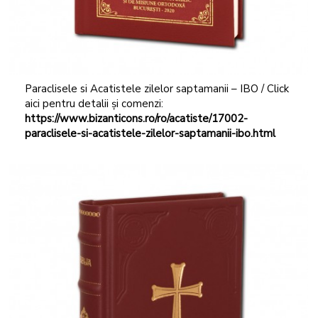
Paraclisele si Acatistele zilelor saptamanii – IBO / Click
aici pentru detalii și comenzi:
https://www.bizanticons.ro/ro/acatiste/17002-
paraclisele-si-acatistele-zilelor-saptamanii-ibo.html