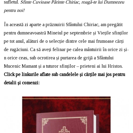
sufletul.
Sfinte Cuvioase Părinte Chiriac, roagă-te lui Dumnezeu
pentru noi!
În această zi aparte a prăznuirii Sfântului Chiriac, am pregătit
pentru dumneavoastră Mineiul pe septembrie și Viețile sfinților
pe tot anul, alături de o selecție dintre cele mai frumoase cărți
de rugăciuni. Ca să aveți felinar pe calea mântuirii în orice zi și-
n orice ceas, sub ocrotirea și purtarea de grijă a Sfântului
Mucenic Mamant și a tuturor sfinților – prieteni ai lui Hristos.
Click pe linkurile aflate sub candelele și cărțile mai jos pentru
detalii și comenzi: