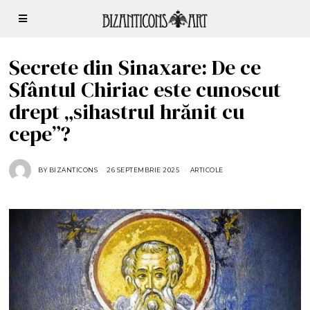
Secrete din Sinaxare: De ce
Sfântul Chiriac este cunoscut
drept „sihastrul hrănit cu
cepe”?
BY
BIZANTICONS
26 SEPTEMBRIE 2025
2
ARTICOLE
6
S
E
P
T
E
M
B
R
I
E
2
0
2
5