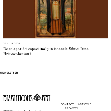
27 IULIE 2026
2
7
De ce apar doi copaci înalți în icoanele Sfintei Irina
I
U
Hristovalantou?
L
I
E
2
0
2
NEWSLETTER
6
CONTACT
ARTICOLE
PROMOȚII