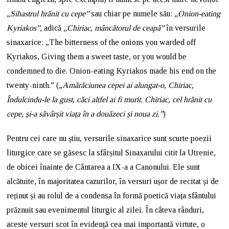
„Sihastrul hrănit cu cepe”
sau chiar pe numele său:
„Onion-eating
Kyriakos”,
adică
„
Chiriac, mâncătorul de ceapă”
în versurile
sinaxarice: „The bitterness of the onions you warded off
Kyriakos, Giving them a sweet taste, or you would be
condemned to die. Onion-eating Kyriakos made his end on the
twenty-ninth.” („
Amărăciunea cepei ai alungat-o, Chiriac,
Îndulcindu-le la gust, căci altfel ai fi murit. Chiriac, cel hrănit cu
cepe, și-a săvârșit viața în a douăzeci și noua zi.”
)
Pentru cei care nu știu, versurile sinaxarice sunt scurte poezii
liturgice care se găsesc la sfârșitul Sinaxarului citit la Utrenie,
de obicei înainte de Cântarea a IX-a a Canonului. Ele sunt
alcătuite, în majoritatea cazurilor, în versuri ușor de recitat și de
reținut și au rolul de a condensa în formă poetică viața sfântului
prăznuit sau evenimentul liturgic al zilei. În câteva rânduri,
aceste versuri scot în evidență cea mai importantă virtute, o