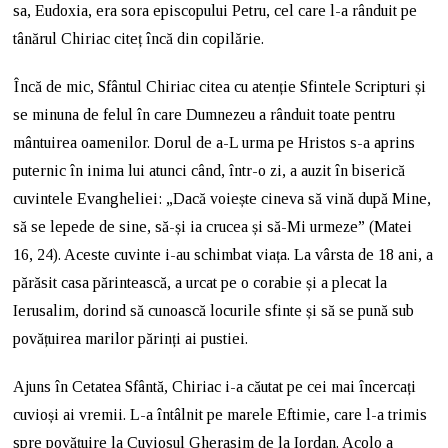
sa, Eudoxia, era sora episcopului Petru, cel care l-a rânduit pe
tânărul Chiriac citeț încă din copilărie.
Încă de mic, Sfântul Chiriac citea cu atenție Sfintele Scripturi și
se minuna de felul în care Dumnezeu a rânduit toate pentru
mântuirea oamenilor. Dorul de a-L urma pe Hristos s-a aprins
puternic în inima lui atunci când, într-o zi, a auzit în biserică
cuvintele Evangheliei: „Dacă voiește cineva să vină după Mine,
să se lepede de sine, să-și ia crucea și să-Mi urmeze” (Matei
16, 24). Aceste cuvinte i-au schimbat viața. La vârsta de 18 ani, a
părăsit casa părintească, a urcat pe o corabie și a plecat la
Ierusalim, dorind să cunoască locurile sfinte și să se pună sub
povățuirea marilor părinți ai pustiei.
Ajuns în Cetatea Sfântă, Chiriac i-a căutat pe cei mai încercați
cuvioși ai vremii. L-a întâlnit pe marele Eftimie, care l-a trimis
spre povățuire la Cuviosul Gherasim de la Iordan. Acolo a