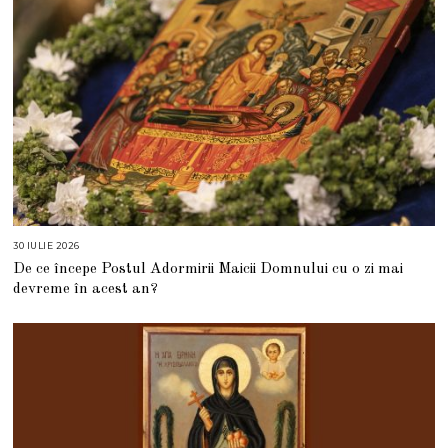
30 IULIE 2026
3
0
De ce începe Postul Adormirii Maicii Domnului cu o zi mai
I
U
devreme în acest an?
L
I
E
2
0
2
6