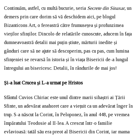
Continuăm, astfel, cu multă bucurie, seria
Secrete din Sinaxar
, un
demers prin care dorim să vă deschidem aici, pe blogul
Bizanticons Art, o fereastră către frumusețea și profunzimea
vieților sfinților. Dincolo de relatările cunoscute, aducem în fața
dumneavoastră detalii mai puțin știute, mărturii inedite și
gânduri care să ne ajute să descoperim, pas cu pas, cum lumina
sfințeniei se revarsă în istoria și în viața Bisericii de-a lungul
întregului an bisericesc. Detalii, în rândurile de mai jos!
Și-a luat Crucea și L-a urmat pe Hristos
Sfântul Cuvios Chiriac este unul dintre marii sihaștri ai Țării
Sfinte, un adevărat anahoret care a viețuit ca un adevărat înger în
trup. S-a născut la Corint, în Peloponez, în anul 448, pe vremea
împăratului Teodosie al II-lea. A crescut într-o familie
evlavioasă: tatăl său era preot al Bisericii din Corint, iar mama