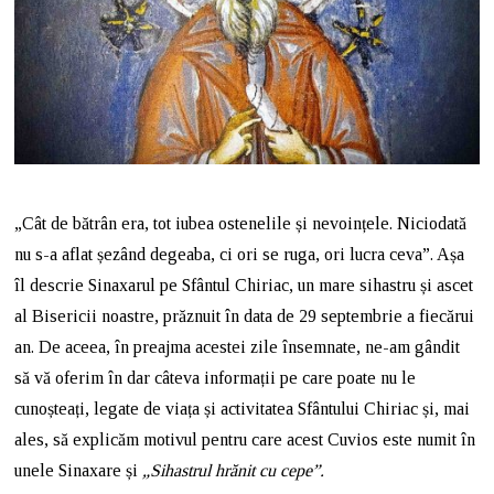
„Cât de bătrân era, tot iubea ostenelile și nevoințele. Niciodată
nu s-a aflat șezând degeaba, ci ori se ruga, ori lucra ceva”. Așa
îl descrie Sinaxarul pe Sfântul Chiriac, un mare sihastru și ascet
al Bisericii noastre, prăznuit în data de 29 septembrie a fiecărui
an. De aceea, în preajma acestei zile însemnate, ne-am gândit
să vă oferim în dar câteva informații pe care poate nu le
cunoșteați, legate de viața și activitatea Sfântului Chiriac și, mai
ales, să explicăm motivul pentru care acest Cuvios este numit în
unele Sinaxare și
„Sihastrul hrănit cu cepe”.