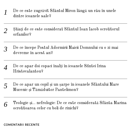
De ce este zugrăvit Sfântul Miron lângă un râu în unele
dintre icoanele sale?
Știați de ce este considerat Sfântul Ioan Iacob ocrotitorul
orfanilor?
De ce începe Postul Adormirii Maicii Domnului cu o zi mai
devreme în acest an?
De ce apar doi copaci înalți în icoanele Sfintei Irina
Hristovalantou?
De ce apar un copil și un șarpe în icoanele Sfântului Mare
Mucenic și Tămăduitor Pantelimon?
Teologie și… nefrologie: De ce este considerată Sfânta Marina
ocrotitoarea celor cu boli de rinichi?
COMENTARII RECENTE