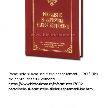
Paraclisele si Acatistele zilelor saptamanii – IBO / Click
aici pentru detalii și comenzi:
https://www.bizanticons.ro/ro/acatiste/17002-
paraclisele-si-acatistele-zilelor-saptamanii-ibo.html