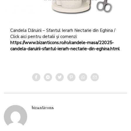
Candela Dăruirii – Sfantul Ierarh Nectarie din Eghina /
Click aici pentru detalii și comenzi:
https://www.bizanticons.ro/ro/candele-masa/22025-
candela-daruirii-sfantul-ierarh-nectarie-din-eghina.html
bizanticons