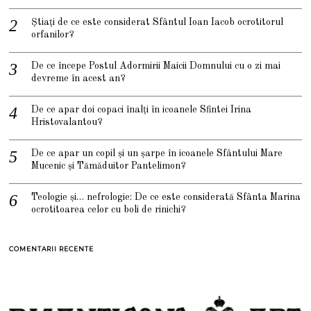
Știați de ce este considerat Sfântul Ioan Iacob ocrotitorul
orfanilor?
De ce începe Postul Adormirii Maicii Domnului cu o zi mai
devreme în acest an?
De ce apar doi copaci înalți în icoanele Sfintei Irina
Hristovalantou?
De ce apar un copil și un șarpe în icoanele Sfântului Mare
Mucenic și Tămăduitor Pantelimon?
Teologie și… nefrologie: De ce este considerată Sfânta Marina
ocrotitoarea celor cu boli de rinichi?
COMENTARII RECENTE