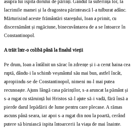
asupra lui ispita dorului de părinți. Gândul la suferința lor, la
lacrimile mamei și la dragostea părintească l-a tulburat adânc.
Mărturisind aceste frământări starețului, Ioan a primit, cu
discernământ și rugăciune, binecuvântarea de a se întoarce în
Constantinopol.
A trăit într-o colibă până la finalul vieții
Pe drum, Ioan a întâlnit un sărac în zdrențe și i-a cerut haina cea
ruptă, dându-i la schimb veșmântul său mai bun, astfel încât,
apropiindu-se de Constantinopol, nimeni nu-l mai putea
recunoaște. Ajuns lângă casa părinților, s-a aruncat la pământ și
s-a rugat cu stăruință lui Hristos să-l ajute să-i vadă, fără însă a
pierde darul lepădării de lume pentru care plecase. A rămas
ascuns până seara, iar apoi s-a rugat din nou la poartă, cerând
putere să biruiască ispita întoarcerii la viața de mai înainte.