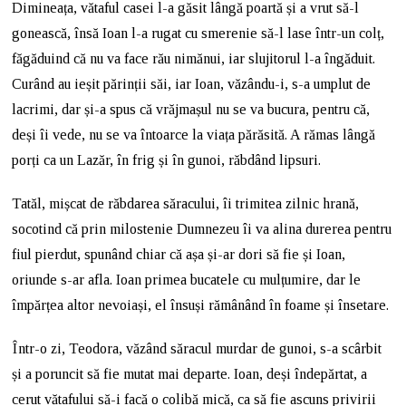
Dimineața, vătaful casei l-a găsit lângă poartă și a vrut să-l
gonească, însă Ioan l-a rugat cu smerenie să-l lase într-un colț,
făgăduind că nu va face rău nimănui, iar slujitorul l-a îngăduit.
Curând au ieșit părinții săi, iar Ioan, văzându-i, s-a umplut de
lacrimi, dar și-a spus că vrăjmașul nu se va bucura, pentru că,
deși îi vede, nu se va întoarce la viața părăsită. A rămas lângă
porți ca un Lazăr, în frig și în gunoi, răbdând lipsuri.
Tatăl, mișcat de răbdarea săracului, îi trimitea zilnic hrană,
socotind că prin milostenie Dumnezeu îi va alina durerea pentru
fiul pierdut, spunând chiar că așa și-ar dori să fie și Ioan,
oriunde s-ar afla. Ioan primea bucatele cu mulțumire, dar le
împărțea altor nevoiași, el însuși rămânând în foame și însetare.
Într-o zi, Teodora, văzând săracul murdar de gunoi, s-a scârbit
și a poruncit să fie mutat mai departe. Ioan, deși îndepărtat, a
cerut vătafului să-i facă o colibă mică, ca să fie ascuns privirii