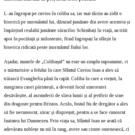
L-au îngropat pe cuvios în coliba sa, iar mai târziu au zidit o
biserică pe mormântul lui, dăruind jumătate din avere acesteia și
împărțind cealaltă jumătate săracilor. Schimbați în viață, au trăit
apoi în pocăință și milostenie, fiind îngropați la sfârșit în
biserica ridicată peste mormântul fiului lor.
Așadar, numele de „Colibașul” nu este un simplu supranume, ci
o mărturisire a felului în care Sfântul Cuvios Ioan a ales să
trăiască Evanghelia până la capăt. Coliba în care a viețuit, la
marginea casei părintești, a devenit locul smereniei
desăvârșite, al ascunderii de slava lumii și al jertfirii de sine
din dragoste pentru Hristos. Acolo, fostul fiu de dregător a ales
să fie necunoscut, sărac și disprețuit, pentru a se face cunoscut
înaintea lui Dumnezeu. Prin viața sa, Sfântul Ioan ne arată că
adevărata noblețe nu stă în rang, avere sau cinste omenească, ci