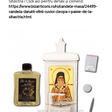
Sihăstria / Click aici pentru detalii și comenzi:
https://www.bizanticons.ro/ro/candele-masa/24499-
candela-daruirii-sfinii-cuvioi-cleopa-i-paisie-de-la-
sihastria.html