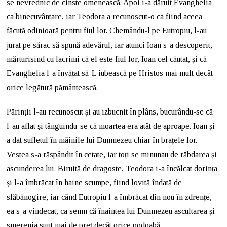
se nevrednic de cinste omenească. Apoi i-a dăruit Evanghelia
ca binecuvântare, iar Teodora a recunoscut-o ca fiind aceea
făcută odinioară pentru fiul lor. Chemându-l pe Eutropiu, l-au
jurat pe sărac să spună adevărul, iar atunci Ioan s-a descoperit,
mărturisind cu lacrimi că el este fiul lor, Ioan cel căutat, și că
Evanghelia l-a învățat să-L iubească pe Hristos mai mult decât
orice legătură pământească.
Părinții l-au recunoscut și au izbucnit în plâns, bucurându-se că
l-au aflat și tânguindu-se că moartea era atât de aproape. Ioan și-
a dat sufletul în mâinile lui Dumnezeu chiar în brațele lor.
Vestea s-a răspândit în cetate, iar toți se minunau de răbdarea și
ascunderea lui. Biruită de dragoste, Teodora i-a încălcat dorința
și l-a îmbrăcat în haine scumpe, fiind lovită îndată de
slăbănogire, iar când Eutropiu l-a îmbrăcat din nou în zdrențe,
ea s-a vindecat, ca semn că înaintea lui Dumnezeu ascultarea și
smerenia sunt mai de preț decât orice podoabă.