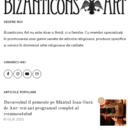
DESPRE NOI
Bizanticons Art nu este doar o firmă, ci o familie. Cu membri specializați
în promovarea unei game variate de articole religioase, produse specifice
și servicii în domeniul artei religioase de calitate.
URMĂRIȚI-NE!
ARTICOLE POPULARE
01
Bucureștiul îl primește pe Sfântul Ioan Gură
de Aur: vezi aici programul complet al
evenimentului!
8 IULIE 2025
1
0
I