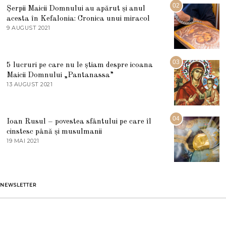
U
02
Șerpii Maicii Domnului au apărut și anul
L
acesta în Kefalonia: Cronica unui miracol
I
E
9 AUGUST 2021
2
2
7
0
M
2
A
5
R
03
5 lucruri pe care nu le știam despre icoana
T
I
Maicii Domnului „Pantanassa”
E
13 AUGUST 2021
1
2
3
0
A
2
U
2
G
04
Ioan Rusul – povestea sfântului pe care îl
U
S
cinstesc până și musulmanii
T
19 MAI 2021
1
2
9
0
M
2
A
1
I
2
NEWSLETTER
0
2
1