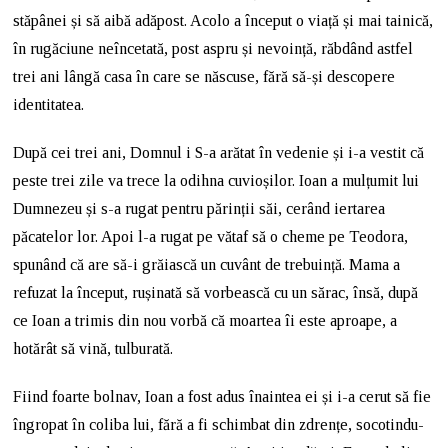
stăpânei și să aibă adăpost. Acolo a început o viață și mai tainică,
în rugăciune neîncetată, post aspru și nevoință, răbdând astfel
trei ani lângă casa în care se născuse, fără să-și descopere
identitatea.
După cei trei ani, Domnul i S-a arătat în vedenie și i-a vestit că
peste trei zile va trece la odihna cuvioșilor. Ioan a mulțumit lui
Dumnezeu și s-a rugat pentru părinții săi, cerând iertarea
păcatelor lor. Apoi l-a rugat pe vătaf să o cheme pe Teodora,
spunând că are să-i grăiască un cuvânt de trebuință. Mama a
refuzat la început, rușinată să vorbească cu un sărac, însă, după
ce Ioan a trimis din nou vorbă că moartea îi este aproape, a
hotărât să vină, tulburată.
Fiind foarte bolnav, Ioan a fost adus înaintea ei și i-a cerut să fie
îngropat în coliba lui, fără a fi schimbat din zdrențe, socotindu-