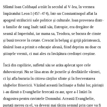
Sfântul Ioan Colibașul a trăit în secolul al V-lea, în vremea
împăratului Leon I (457–474), într-un Constantinopol aflat la
apogeul strălucirii sale politice și culturale. Ioan provenea dintr-
o familie de rang înalt: tatăl său, Eutropie, era dregător de
seamă al Imperiului, iar mama sa, Teodora, se bucura de cinste
și bună trecere în cetate. Crescut în belșug și grijă părintească,
tânărul Ioan a primit o educație aleasă, fiind deprins nu doar cu
științele vremii, ci mai ales cu învățătura credinței creștine.
Încă din copilărie, sufletul său se arăta aplecat spre cele
duhovnicești. Nu se lăsa atras de jocurile și desfătările vârstei,
ci își afla bucuria în citirea cărților sfinte și în frecventarea
slujbelor Bisericii. Văzând această înclinație a fiului lor, părinții
i-au dăruit o Evanghelie ferecată cu aur, spre a-l întări în
dragostea pentru cuvintele Domnului. Această Evanghelie,
purtată mereu cu el, va deveni mai târziu semnul prin care va fi