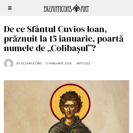
De ce Sfântul Cuvios Ioan,
prăznuit la 15 ianuarie, poartă
numele de „Colibașul”?
BY
BIZANTICONS
13 IANUARIE 2026
1
ARTICOLE
3
I
A
N
U
A
R
I
E
2
0
2
6