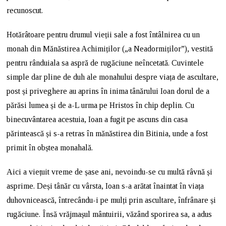
recunoscut.
Hotărâtoare pentru drumul vieții sale a fost întâlnirea cu un
monah din Mănăstirea Achimiților („a Neadormiților”), vestită
pentru rânduiala sa aspră de rugăciune neîncetată. Cuvintele
simple dar pline de duh ale monahului despre viața de ascultare,
post și priveghere au aprins în inima tânărului Ioan dorul de a
părăsi lumea și de a-L urma pe Hristos în chip deplin. Cu
binecuvântarea acestuia, Ioan a fugit pe ascuns din casa
părintească și s-a retras în mănăstirea din Bitinia, unde a fost
primit în obștea monahală.
Aici a viețuit vreme de șase ani, nevoindu-se cu multă râvnă și
asprime. Deși tânăr cu vârsta, Ioan s-a arătat înaintat în viața
duhovnicească, întrecându-i pe mulți prin ascultare, înfrânare și
rugăciune. Însă vrăjmașul mântuirii, văzând sporirea sa, a adus