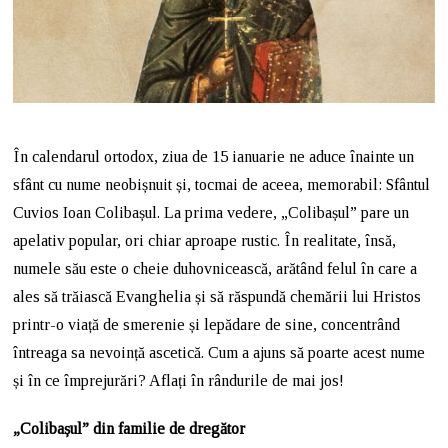
În calendarul ortodox, ziua de 15 ianuarie ne aduce înainte un
sfânt cu nume neobișnuit și, tocmai de aceea, memorabil: Sfântul
Cuvios Ioan Colibașul. La prima vedere, „Colibașul” pare un
apelativ popular, ori chiar aproape rustic. În realitate, însă,
numele său este o cheie duhovnicească, arătând felul în care a
ales să trăiască Evanghelia și să răspundă chemării lui Hristos
printr-o viață de smerenie și lepădare de sine, concentrând
întreaga sa nevoință ascetică. Cum a ajuns să poarte acest nume
și în ce împrejurări? Aflați în rândurile de mai jos!
„Colibașul” din familie de dregător