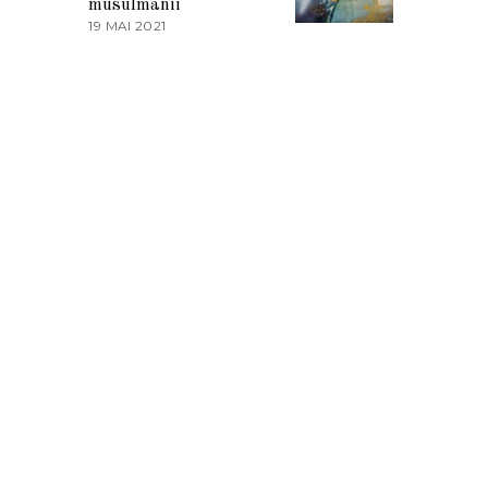
musulmanii
T
19 MAI 2021
1
2
9
0
M
2
A
1
I
2
0
2
1