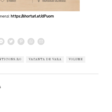
omenzi:
https://shorturl.at/dPuom
NTICONS.RO
VACANTA DE VARA
VOLUME
s