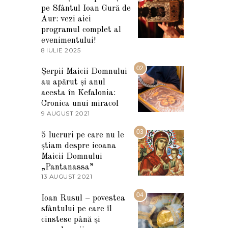
pe Sfântul Ioan Gură de
Aur: vezi aici
programul complet al
evenimentului!
8 IULIE 2025
1
0
I
02
Șerpii Maicii Domnului
U
au apărut și anul
L
I
acesta în Kefalonia:
E
Cronica unui miracol
2
9 AUGUST 2021
2
0
7
2
M
03
5
5 lucruri pe care nu le
A
știam despre icoana
R
T
Maicii Domnului
I
„Pantanassa”
E
13 AUGUST 2021
1
2
3
0
A
04
2
Ioan Rusul – povestea
U
2
sfântului pe care îl
G
U
cinstesc până și
S