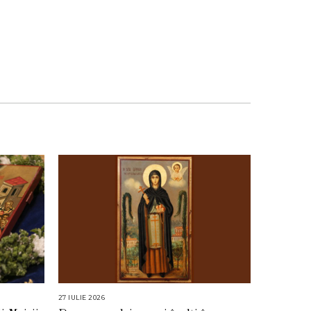
27 IULIE 2026
2
7