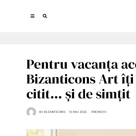
Pentru vacanța ac
Bizanticons Art î
citit… și de simțit
BY
BIZANTICONS
15 MAI 2026
1
PROMOȚII
5
M
A
I
2
0