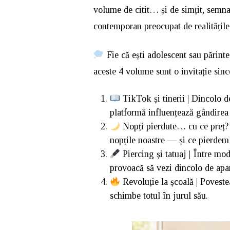
volume de citit… și de simțit, semn
contemporan preocupat de realitățile ș
Fie că ești adolescent sau părinte 
aceste 4 volume sunt o invitație sinc
TikTok și tinerii | Dincolo de
platformă influențează gândirea ș
Nopți pierdute… cu ce preț? |
nopțile noastre — și ce pierdem
Piercing și tatuaj | Între mo
provoacă să vezi dincolo de apa
Revoluție la școală | Povestea
schimbe totul în jurul său.