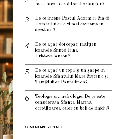
Ioan Iacob ocrotitorul orfanilor?
De ce începe Postul Adormirii Maicii
Domnului cu o zi mai devreme în
acest an?
De ce apar doi copaci înalți în
icoanele Sfintei Irina
Hristovalantou?
De ce apar un copil și un șarpe în
icoanele Sfântului Mare Mucenic și
Tămăduitor Pantelimon?
Teologie și… nefrologie: De ce este
considerată Sfânta Marina
ocrotitoarea celor cu boli de rinichi?
COMENTARII RECENTE