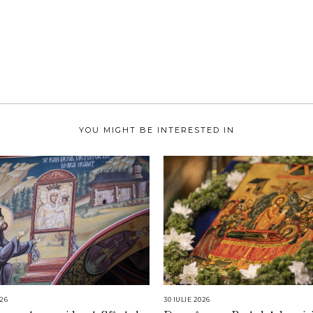
YOU MIGHT BE INTERESTED IN
26
3
30 IULIE 2026
3
A
0