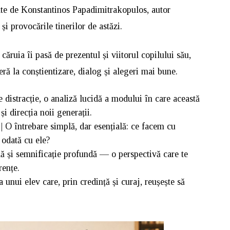
ate de Konstantinos Papadimitrakopulos, autor
i provocările tinerilor de astăzi.
căruia îi pasă de prezentul și viitorul copilului său,
eră la conștientizare, dialog și alegeri mai bune.
 distracție, o analiză lucidă a modului în care această
i direcția noii generații.
 O întrebare simplă, dar esențială: ce facem cu
 odată cu ele?
dă și semnificație profundă — o perspectivă care te
rențe.
 unui elev care, prin credință și curaj, reușește să