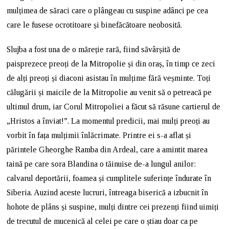
mulțimea de săraci care o plângeau cu suspine adânci pe cea
care le fusese ocrotitoare și binefăcătoare neobosită.
Slujba a fost una de o măreție rară, fiind săvârșită de
paisprezece preoți de la Mitropolie și din oraș, în timp ce zeci
de alți preoți și diaconi asistau în mulțime fără veșminte. Toți
călugării și maicile de la Mitropolie au venit să o petreacă pe
ultimul drum, iar Corul Mitropoliei a făcut să răsune cartierul de
„Hristos a înviat!”. La momentul predicii, mai mulți preoți au
vorbit în fața mulțimii înlăcrimate. Printre ei s-a aflat și
părintele Gheorghe Ramba din Ardeal, care a amintit marea
taină pe care sora Blandina o tăinuise de-a lungul anilor:
calvarul deportării, foamea și cumplitele suferințe îndurate în
Siberia. Auzind aceste lucruri, întreaga biserică a izbucnit în
hohote de plâns și suspine, mulți dintre cei prezenți fiind uimiți
de trecutul de mucenică al celei pe care o știau doar ca pe