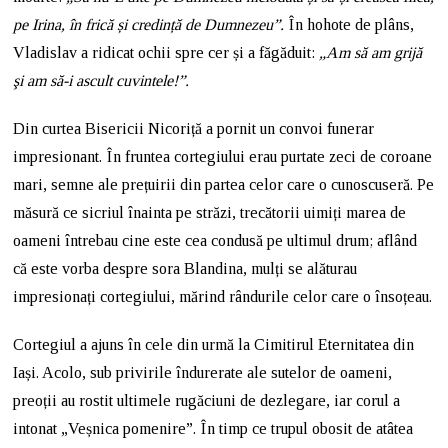
pe Irina, în frică și credință de Dumnezeu”.
În hohote de plâns,
Vladislav a ridicat ochii spre cer și a făgăduit:
„Am să am grijă
şi am să-i ascult cuvintele!”.
Din curtea Bisericii Nicoriță a pornit un convoi funerar
impresionant. În fruntea cortegiului erau purtate zeci de coroane
mari, semne ale prețuirii din partea celor care o cunoscuseră. Pe
măsură ce sicriul înainta pe străzi, trecătorii uimiți marea de
oameni întrebau cine este cea condusă pe ultimul drum; aflând
că este vorba despre sora Blandina, mulți se alăturau
impresionați cortegiului, mărind rândurile celor care o însoțeau.
Cortegiul a ajuns în cele din urmă la Cimitirul Eternitatea din
Iași. Acolo, sub privirile îndurerate ale sutelor de oameni,
preoții au rostit ultimele rugăciuni de dezlegare, iar corul a
intonat „Veșnica pomenire”. În timp ce trupul obosit de atâtea