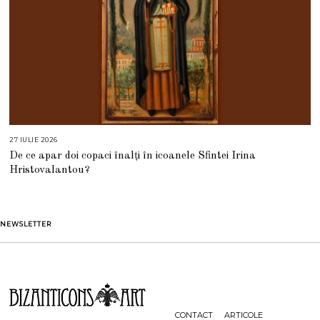
27 IULIE 2026
2
7
De ce apar doi copaci înalți în icoanele Sfintei Irina
I
U
Hristovalantou?
L
I
E
2
0
2
NEWSLETTER
6
CONTACT
ARTICOLE