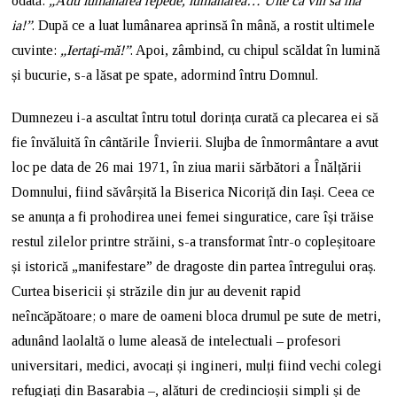
odată:
„Adu lumânarea repede, lumânarea… Uite că vin să mă
ia!”
. După ce a luat lumânarea aprinsă în mână, a rostit ultimele
cuvinte:
„Iertaţi-mă!”
. Apoi, zâmbind, cu chipul scăldat în lumină
și bucurie, s-a lăsat pe spate, adormind întru Domnul.
Dumnezeu i-a ascultat întru totul dorința curată ca plecarea ei să
fie învăluită în cântările Învierii. Slujba de înmormântare a avut
loc pe data de 26 mai 1971, în ziua marii sărbători a Înălțării
Domnului, fiind săvârșită la Biserica Nicoriță din Iași. Ceea ce
se anunța a fi prohodirea unei femei singuratice, care își trăise
restul zilelor printre străini, s-a transformat într-o copleșitoare
și istorică „manifestare” de dragoste din partea întregului oraș.
Curtea bisericii și străzile din jur au devenit rapid
neîncăpătoare; o mare de oameni bloca drumul pe sute de metri,
adunând laolaltă o lume aleasă de intelectuali – profesori
universitari, medici, avocați și ingineri, mulți fiind vechi colegi
refugiați din Basarabia –, alături de credincioșii simpli și de