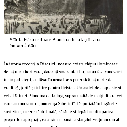
Sfânta Mărturisitoare Blandina de la Iași în ziua
înmormântării
În istoria recentă a Bisericii noastre există chipuri luminoase
de mărturisitori care, datorită smereniei lor, nu au fost cunoscuți
în timpul vieții, au lăsat în urma lor o puternică mărturie de
credință, jertfă și iubire pentru Hristos. Un astfel de chip este și
cel al Sfintei Blandina de la Iași, supranumită de mulți dintre cei
care au cunoscut-o „mucenița Siberiei”. Deportată în lagărele
sovietice, încercată de boală, sărăcie și lepădare din partea
propriilor apropiați, ea a rămas până la sfârșitul vieții un om al