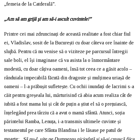
„femeia de la Catderală”.
„Am să am grijă şi am să-i ascult cuvintele!”
Printre cei mai zdruncinați de această realitate a fost chiar fiul
ei, Vladislav, sosit de la București cu doar câteva ore înainte de
slujbă. Pentru că nu venise să o viziteze pe parcursul întregii
sale boli, el își imaginase că va asista la o înmormântare
modestă, cu doar câțiva oameni, însă tot ceea ce a găsit acolo –
rânduiala impecabilă făcută din dragoste și mulțimea uriașă de
oameni – l-a prăbușit sufletește. Cu ochii inundați de lacrimi s-a
căit pentru greșeala lui, mărturisind că abia acum realiza cât de
iubită a fost mama lui și cât de puțin a știut el să o prețuiască,
înțelegând prea târziu că a avut o mamă sfântă. Atunci, soția
părintelui Ramba, Lenuța, i-a transmis ultimele cuvinte și
testamentul pe care Sfânta Blandina i le lăsase pe patul de
moarte:
„Să nu-L uite pe Dumnezeu niciodată și să-și crească fiica,