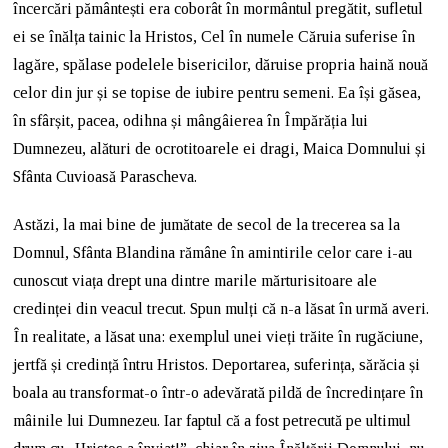
încercări pământești era coborât în mormântul pregătit, sufletul
ei se înălța tainic la Hristos, Cel în numele Căruia suferise în
lagăre, spălase podelele bisericilor, dăruise propria haină nouă
celor din jur și se topise de iubire pentru semeni. Ea își găsea,
în sfârșit, pacea, odihna și mângâierea în Împărăția lui
Dumnezeu, alături de ocrotitoarele ei dragi, Maica Domnului și
Sfânta Cuvioasă Parascheva.
Astăzi, la mai bine de jumătate de secol de la trecerea sa la
Domnul, Sfânta Blandina rămâne în amintirile celor care i-au
cunoscut viața drept una dintre marile mărturisitoare ale
credinței din veacul trecut. Spun mulți că n-a lăsat în urmă averi.
În realitate, a lăsat una: exemplul unei vieți trăite în rugăciune,
jertfă și credință întru Hristos. Deportarea, suferința, sărăcia și
boala au transformat-o într-o adevărată pildă de încredințare în
mâinile lui Dumnezeu. Iar faptul că a fost petrecută pe ultimul