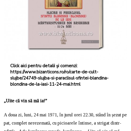
Click aici pentru detalii și comenzi:
https://www.bizanticons.ro/ro/carte-de-cult-
slujbe/24749-slujba-si-paraclisul-sfintei-blandina-
blondina-de-la-iasi-11-24-mai.html
„Uite că vin să mă ia!”
A doua zi, luni, 24 mai 1971, în jurul orei 22.30, stând în șezut pe
pat, complet nerezemată, cu picioarele întinse, a strigat dintr-