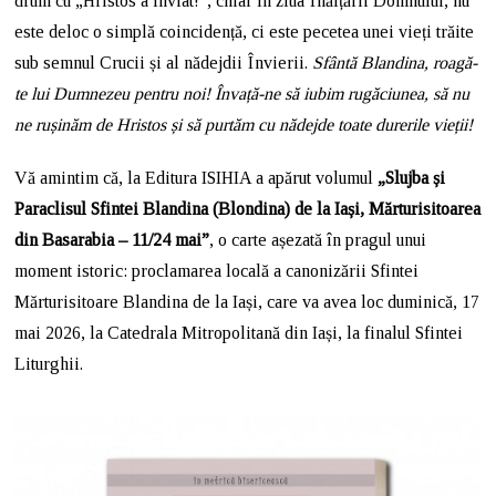
drum cu „Hristos a înviat!”, chiar în ziua Înălțării Domnului, nu
este deloc o simplă coincidență, ci este pecetea unei vieți trăite
sub semnul Crucii și al nădejdii Învierii.
Sfântă Blandina, roagă-
te lui Dumnezeu pentru noi! Învață-ne să iubim rugăciunea, să nu
ne rușinăm de Hristos și să purtăm cu nădejde toate durerile vieții!
Vă amintim că, la Editura ISIHIA a apărut volumul
„Slujba și
Paraclisul Sfintei Blandina (Blondina) de la Iași, Mărturisitoarea
din Basarabia – 11/24 mai”
, o carte așezată în pragul unui
moment istoric: proclamarea locală a canonizării Sfintei
Mărturisitoare Blandina de la Iași, care va avea loc duminică, 17
mai 2026, la Catedrala Mitropolitană din Iași, la finalul Sfintei
Liturghii.