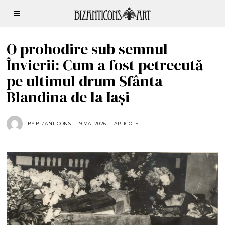
O prohodire sub semnul
Învierii: Cum a fost petrecută
pe ultimul drum Sfânta
Blandina de la Iași
BY
BIZANTICONS
19 MAI 2026
1
ARTICOLE
9
M
A
I
2
0
2
6