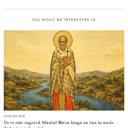
0
2
1
YOU MIGHT BE INTERESTED IN
5 AUGUST 2026
5
A
De ce este zugrăvit Sfântul Miron lângă un râu în unele
U
G