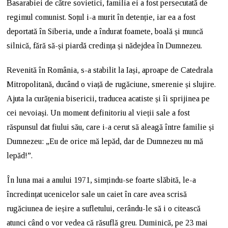
Basarabiei de către sovietici, familia ei a fost persecutată de
regimul comunist. Soțul i-a murit în detenție, iar ea a fost
deportată în Siberia, unde a îndurat foamete, boală și muncă
silnică, fără să-și piardă credința și nădejdea în Dumnezeu.
Revenită în România, s-a stabilit la Iași, aproape de Catedrala
Mitropolitană, ducând o viață de rugăciune, smerenie și slujire.
Ajuta la curățenia bisericii, traducea acatiste și îi sprijinea pe
cei nevoiași. Un moment definitoriu al vieții sale a fost
răspunsul dat fiului său, care i-a cerut să aleagă între familie și
Dumnezeu: „Eu de orice mă lepăd, dar de Dumnezeu nu mă
lepăd!”.
În luna mai a anului 1971, simțindu-se foarte slăbită, le-a
încredințat ucenicelor sale un caiet în care avea scrisă
rugăciunea de ieșire a sufletului, cerându-le să i o citească
atunci când o vor vedea că răsuflă greu. Duminică, pe 23 mai