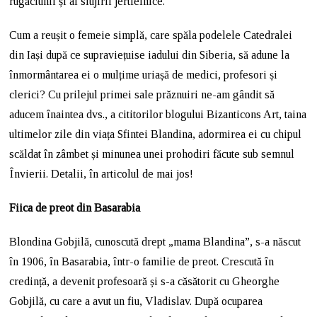
rugăciunii și al slujirii jertfelnice.
Cum a reușit o femeie simplă, care spăla podelele Catedralei
din Iași după ce supraviețuise iadului din Siberia, să adune la
înmormântarea ei o mulțime uriașă de medici, profesori și
clerici? Cu prilejul primei sale prăznuiri ne-am gândit să
aducem înaintea dvs., a cititorilor blogului Bizanticons Art, taina
ultimelor zile din viața Sfintei Blandina, adormirea ei cu chipul
scăldat în zâmbet și minunea unei prohodiri făcute sub semnul
Învierii. Detalii, în articolul de mai jos!
Fiica de preot din Basarabia
Blondina Gobjilă, cunoscută drept „mama Blandina”, s-a născut
în 1906, în Basarabia, într-o familie de preot. Crescută în
credință, a devenit profesoară și s-a căsătorit cu Gheorghe
Gobjilă, cu care a avut un fiu, Vladislav. După ocuparea