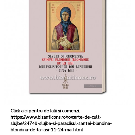
Click aici pentru detalii și comenzi:
https://www.bizanticons.ro/ro/carte-de-cult-
slujbe/24749-slujba-si-paraclisul-sfintei-blandina-
blondina-de-la-iasi-11-24-mai.html