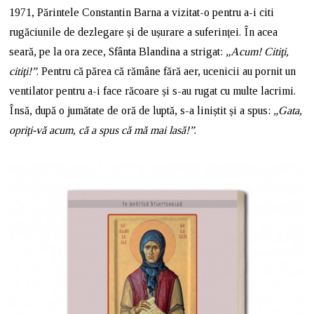
1971, Părintele Constantin Barna a vizitat-o pentru a-i citi
rugăciunile de dezlegare și de ușurare a suferinței. În acea
seară, pe la ora zece, Sfânta Blandina a strigat:
„Acum! Citiţi,
citiţi!”
. Pentru că părea că rămâne fără aer, ucenicii au pornit un
ventilator pentru a-i face răcoare și s-au rugat cu multe lacrimi.
Însă, după o jumătate de oră de luptă, s-a liniștit și a spus:
„Gata,
opriţi-vă acum, că a spus că mă mai lasă!”
.