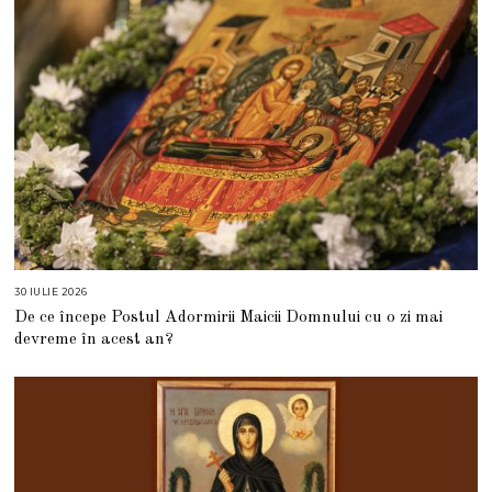
6
30 IULIE 2026
3
0
De ce începe Postul Adormirii Maicii Domnului cu o zi mai
I
U
devreme în acest an?
L
I
E
2
0
2
6