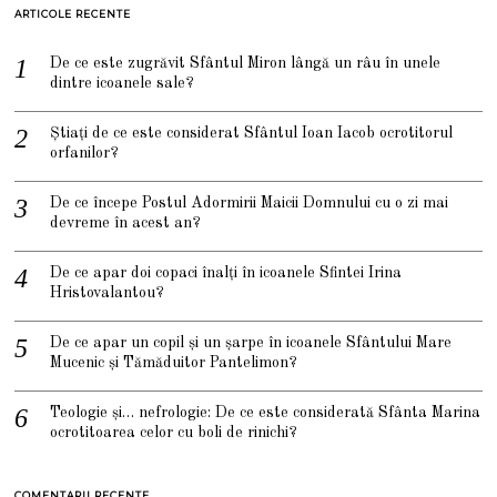
ARTICOLE RECENTE
De ce este zugrăvit Sfântul Miron lângă un râu în unele
dintre icoanele sale?
Știați de ce este considerat Sfântul Ioan Iacob ocrotitorul
orfanilor?
De ce începe Postul Adormirii Maicii Domnului cu o zi mai
devreme în acest an?
De ce apar doi copaci înalți în icoanele Sfintei Irina
Hristovalantou?
De ce apar un copil și un șarpe în icoanele Sfântului Mare
Mucenic și Tămăduitor Pantelimon?
Teologie și… nefrologie: De ce este considerată Sfânta Marina
ocrotitoarea celor cu boli de rinichi?
COMENTARII RECENTE