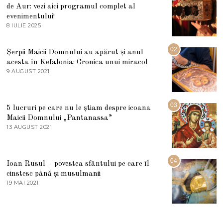
de Aur: vezi aici programul complet al
evenimentului!
8 IULIE 2025
1
0
I
U
02
Șerpii Maicii Domnului au apărut și anul
L
acesta în Kefalonia: Cronica unui miracol
I
E
9 AUGUST 2021
2
2
7
0
M
2
A
5
R
03
5 lucruri pe care nu le știam despre icoana
T
I
Maicii Domnului „Pantanassa”
E
13 AUGUST 2021
1
2
3
0
A
2
U
2
G
04
Ioan Rusul – povestea sfântului pe care îl
U
S
cinstesc până și musulmanii
T
19 MAI 2021
1
2
9
0
M
2
A
1
I
2