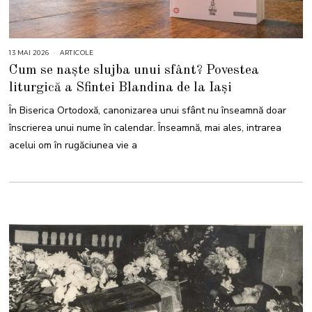
13 MAI 2026
1
ARTICOLE
3
Cum se naște slujba unui sfânt? Povestea
M
A
liturgică a Sfintei Blandina de la Iași
I
2
0
În Biserica Ortodoxă, canonizarea unui sfânt nu înseamnă doar
2
6
înscrierea unui nume în calendar. Înseamnă, mai ales, intrarea
acelui om în rugăciunea vie a