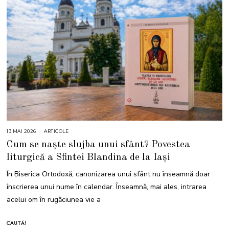
13 MAI 2026
1
ARTICOLE
3
Cum se naște slujba unui sfânt? Povestea
M
A
liturgică a Sfintei Blandina de la Iași
I
2
0
În Biserica Ortodoxă, canonizarea unui sfânt nu înseamnă doar
2
6
înscrierea unui nume în calendar. Înseamnă, mai ales, intrarea
acelui om în rugăciunea vie a
CAUTĂ!