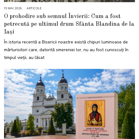
19 MAI 2026
1
ARTICOLE
9
O prohodire sub semnul Învierii: Cum a fost
M
A
petrecută pe ultimul drum Sfânta Blandina de la
I
2
Iași
0
2
6
În istoria recentă a Bisericii noastre există chipuri luminoase de
mărturisitori care, datorită smereniei lor, nu au fost cunoscuți în
timpul vieții, au lăsat