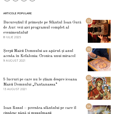
ARTICOLE POPULARE
01
Bucureștiul îl primește pe Sfântul Ioan Gură
de Aur: vezi aici programul complet al
evenimentului!
8 IULIE 2025
1
0
I
U
02
Șerpii Maicii Domnului au apărut și anul
L
acesta în Kefalonia: Cronica unui miracol
I
E
9 AUGUST 2021
2
2
7
0
M
2
A
5
R
03
5 lucruri pe care nu le știam despre icoana
T
I
Maicii Domnului „Pantanassa”
E
13 AUGUST 2021
1
2
3
0
A
2
U
2
G
04
Ioan Rusul – povestea sfântului pe care îl
U
S
cinstesc până și musulmanii