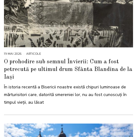
19 MAI 2026
1
ARTICOLE
9
O prohodire sub semnul Învierii: Cum a fost
M
A
petrecută pe ultimul drum Sfânta Blandina de la
I
2
Iași
0
2
6
În istoria recentă a Bisericii noastre există chipuri luminoase de
mărturisitori care, datorită smereniei lor, nu au fost cunoscuți în
timpul vieții, au lăsat