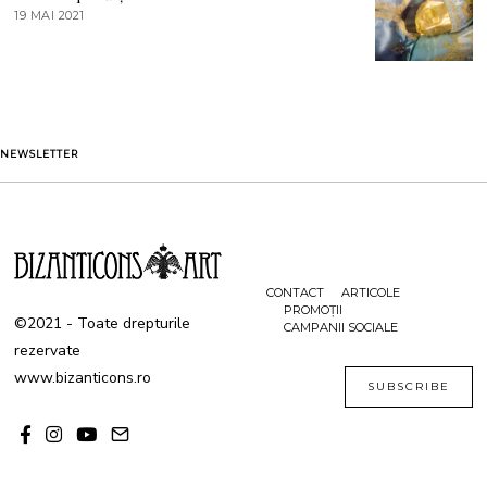
T
19 MAI 2021
1
2
9
0
M
2
A
1
I
2
0
2
1
NEWSLETTER
CONTACT
ARTICOLE
PROMOȚII
©2021 - Toate drepturile
CAMPANII SOCIALE
rezervate
www.bizanticons.ro
SUBSCRIBE