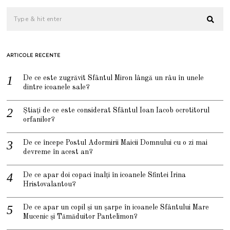
ARTICOLE RECENTE
De ce este zugrăvit Sfântul Miron lângă un râu în unele
dintre icoanele sale?
Știați de ce este considerat Sfântul Ioan Iacob ocrotitorul
orfanilor?
De ce începe Postul Adormirii Maicii Domnului cu o zi mai
devreme în acest an?
De ce apar doi copaci înalți în icoanele Sfintei Irina
Hristovalantou?
De ce apar un copil și un șarpe în icoanele Sfântului Mare
Mucenic și Tămăduitor Pantelimon?