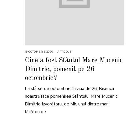
19 OCTOMBRIE 2020
1
ARTICOLE
8
O
Cine a fost Sfântul Mare Mucenic
C
T
Dimitrie, pomenit pe 26
O
M
B
octombrie?
R
I
E
La sfârșit de octombrie, în ziua de 26, Biserica
2
0
noastră face pomenirea Sfântului Mare Mucenic
2
2
Dimitrie Izvorâtorul de Mir, unul dintre marii
făcători de