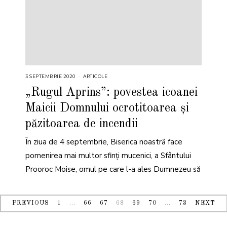
3 SEPTEMBRIE 2020
ARTICOLE
„Rugul Aprins”: povestea icoanei
Maicii Domnului ocrotitoarea și
păzitoarea de incendii
În ziua de 4 septembrie, Biserica noastră face
pomenirea mai multor sfinți mucenici, a Sfântului
Prooroc Moise, omul pe care l-a ales Dumnezeu să
PREVIOUS
1
…
66
67
68
69
70
…
73
NEXT