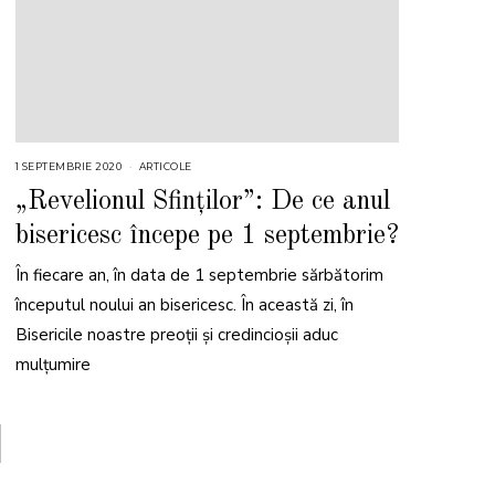
1 SEPTEMBRIE 2020
2
ARTICOLE
9
A
„Revelionul Sfinților”: De ce anul
U
G
bisericesc începe pe 1 septembrie?
U
S
T
În fiecare an, în data de 1 septembrie sărbătorim
2
0
2
începutul noului an bisericesc. În această zi, în
3
Bisericile noastre preoții și credincioșii aduc
mulțumire