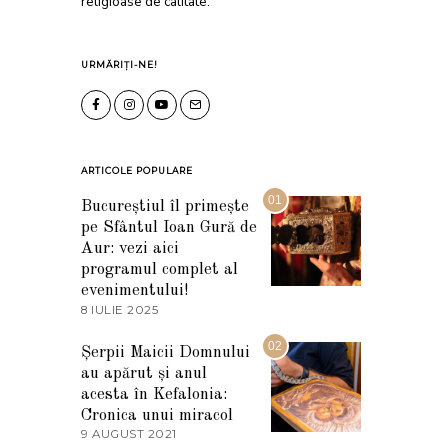
religioase de calitate.
URMĂRIȚI-NE!
ARTICOLE POPULARE
01
Bucureștiul îl primește
pe Sfântul Ioan Gură de
Aur: vezi aici
programul complet al
evenimentului!
8 IULIE 2025
1
0
I
02
Șerpii Maicii Domnului
U
au apărut și anul
L
I
acesta în Kefalonia:
E
Cronica unui miracol
2
9 AUGUST 2021
2
0