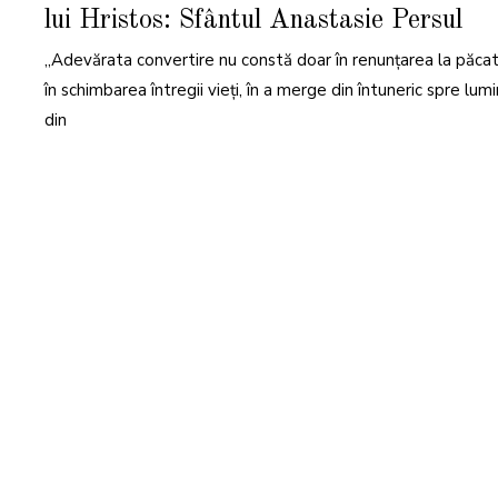
N
lui Hristos: Sfântul Anastasie Persul
U
A
R
„Adevărata convertire nu constă doar în renunțarea la păcate
I
E
2
în schimbarea întregii vieți, în a merge din întuneric spre lumi
0
2
din
5