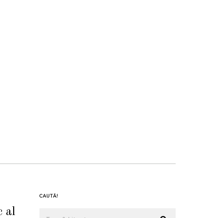
CAUTĂ!
c al