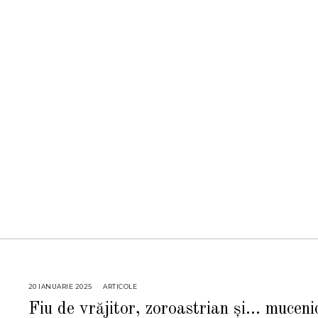
20 IANUARIE 2025
2
ARTICOLE
0
I
Fiu de vrăjitor, zoroastrian și… muceni
A