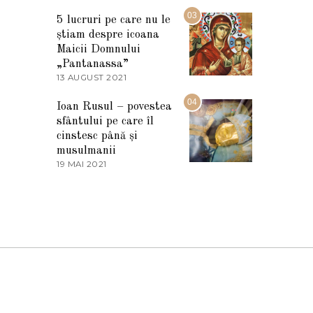
7
2
M
03
5
5 lucruri pe care nu le
A
știam despre icoana
R
T
Maicii Domnului
I
„Pantanassa”
E
13 AUGUST 2021
1
2
3
0
A
04
2
Ioan Rusul – povestea
U
2
sfântului pe care îl
G
U
cinstesc până și
S
musulmanii
T
19 MAI 2021
1
2
9
0
M
2
A
1
I
2
0
2
1