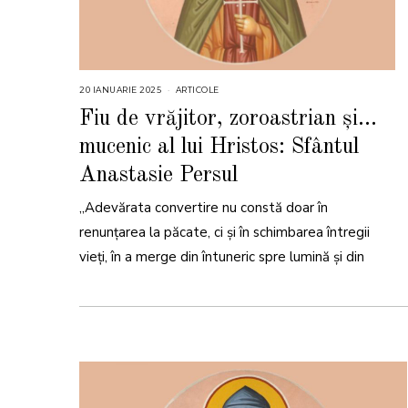
20 IANUARIE 2025
2
ARTICOLE
0
I
Fiu de vrăjitor, zoroastrian și…
A
N
mucenic al lui Hristos: Sfântul
U
A
R
Anastasie Persul
I
E
2
„Adevărata convertire nu constă doar în
0
2
renunțarea la păcate, ci și în schimbarea întregii
5
vieți, în a merge din întuneric spre lumină și din