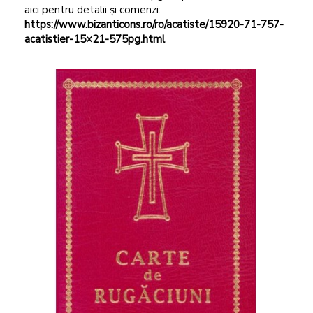
aici pentru detalii și comenzi:
https://www.bizanticons.ro/ro/acatiste/15920-71-757-
acatistier-15×21-575pg.html