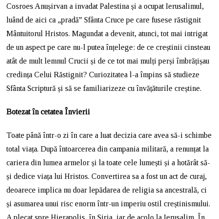
Cosroes Anușirvan a invadat Palestina și a ocupat Ierusalimul,
luând de aici ca „pradă” Sfânta Cruce pe care fusese răstignit
Mântuitorul Hristos. Magundat a devenit, atunci, tot mai intrigat
de un aspect pe care nu-l putea înțelege: de ce creștinii cinsteau
atât de mult lemnul Crucii și de ce tot mai mulți perși îmbrățișau
credința Celui Răstignit? Curiozitatea l-a împins să studieze
Sfânta Scriptură și să se familiarizeze cu învățăturile creștine.
Botezat în cetatea Învierii
Toate până într-o zi în care a luat decizia care avea să-i schimbe
total viața. După întoarcerea din campania militară, a renunțat la
cariera din lumea armelor și la toate cele lumești și a hotărât să-
și dedice viața lui Hristos. Convertirea sa a fost un act de curaj,
deoarece implica nu doar lepădarea de religia sa ancestrală, ci
și asumarea unui risc enorm într-un imperiu ostil creștinismului.
A plecat spre Hierapolis, în Siria, iar de acolo la Ierusalim. În