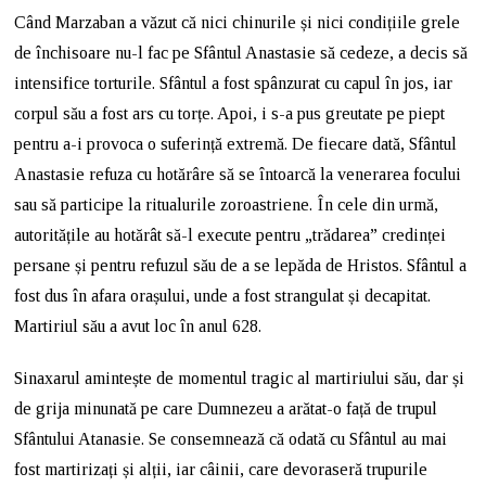
Când Marzaban a văzut că nici chinurile și nici condițiile grele
de închisoare nu-l fac pe Sfântul Anastasie să cedeze, a decis să
intensifice torturile. Sfântul a fost spânzurat cu capul în jos, iar
corpul său a fost ars cu torțe. Apoi, i s-a pus greutate pe piept
pentru a-i provoca o suferință extremă. De fiecare dată, Sfântul
Anastasie refuza cu hotărâre să se întoarcă la venerarea focului
sau să participe la ritualurile zoroastriene. În cele din urmă,
autoritățile au hotărât să-l execute pentru „trădarea” credinței
persane și pentru refuzul său de a se lepăda de Hristos. Sfântul a
fost dus în afara orașului, unde a fost strangulat și decapitat.
Martiriul său a avut loc în anul 628.
Sinaxarul amintește de momentul tragic al martiriului său, dar și
de grija minunată pe care Dumnezeu a arătat-o față de trupul
Sfântului Atanasie. Se consemnează că odată cu Sfântul au mai
fost martirizați și alții, iar câinii, care devoraseră trupurile