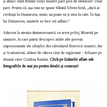
și atunci când drumul vieții noastre pare plin de obstacole. Doar
pare. Pentru că, așa cum ne spune Sfântul Efrem Sirul, „dacă ai
credință în Dumnezeu, nimic nu poate să-ți stea în cale. În fața
lui Dumnezeu, muntele se face văi adânci.”
Aducem în atenția dumneavoastră, cu acest prilej, Mineiul pe
ianuarie, în care puteți descoperi multe alte povești
impresionante ale sfinților din calendarul Bisericii noastre, dar
și Acatistierul, alături de câteva cărți de rugăciune – felinare pe
drumul către Grădina Raiului.
Click pe linkurile aflate sub
fotografiile de mai jos pentru detalii și comenzi!