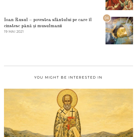
3
0
A
2
U
2
G
04
Ioan Rusul – povestea sfântului pe care îl
U
S
cinstesc până și musulmanii
T
19 MAI 2021
1
2
9
0
M
2
A
1
I
2
0
2
1
YOU MIGHT BE INTERESTED IN