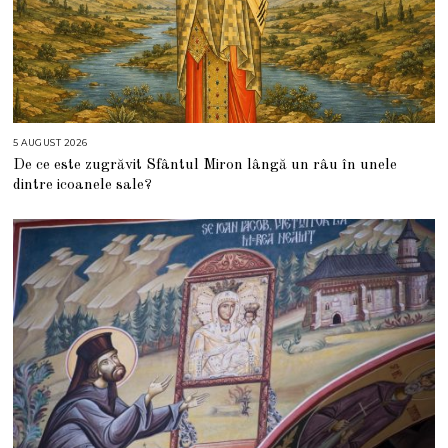
5 AUGUST 2026
5
A
De ce este zugrăvit Sfântul Miron lângă un râu în unele
U
G
dintre icoanele sale?
U
S
T
2
0
2
6