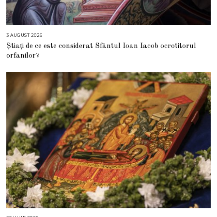
3 AUGUST 2026
3
A
Știați de ce este considerat Sfântul Ioan Iacob ocrotitorul
U
G
orfanilor?
U
S
T
2
0
2
6