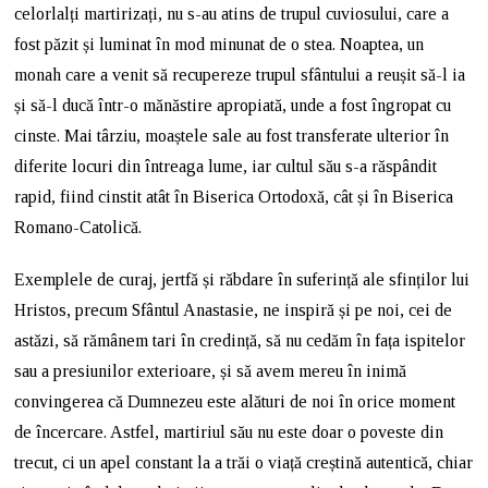
celorlalți martirizați, nu s-au atins de trupul cuviosului, care a
fost păzit și luminat în mod minunat de o stea. Noaptea, un
monah care a venit să recupereze trupul sfântului a reușit să-l ia
și să-l ducă într-o mănăstire apropiată, unde a fost îngropat cu
cinste. Mai târziu, moaștele sale au fost transferate ulterior în
diferite locuri din întreaga lume, iar cultul său s-a răspândit
rapid, fiind cinstit atât în Biserica Ortodoxă, cât și în Biserica
Romano-Catolică.
Exemplele de curaj, jertfă și răbdare în suferință ale sfinților lui
Hristos, precum Sfântul Anastasie, ne inspiră și pe noi, cei de
astăzi, să rămânem tari în credință, să nu cedăm în fața ispitelor
sau a presiunilor exterioare, și să avem mereu în inimă
convingerea că Dumnezeu este alături de noi în orice moment
de încercare. Astfel, martiriul său nu este doar o poveste din
trecut, ci un apel constant la a trăi o viață creștină autentică, chiar