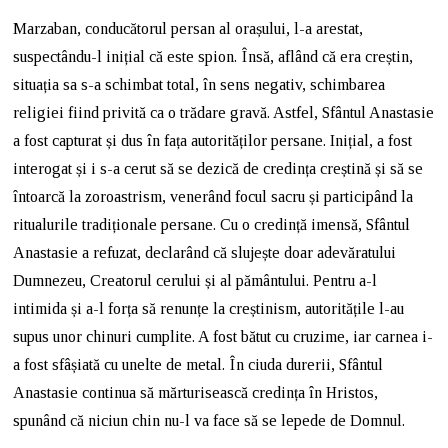
Marzaban, conducătorul persan al orașului, l-a arestat,
suspectându-l inițial că este spion. Însă, aflând că era creștin,
situația sa s-a schimbat total, în sens negativ, schimbarea
religiei fiind privită ca o trădare gravă. Astfel, Sfântul Anastasie
a fost capturat și dus în fața autorităților persane. Inițial, a fost
interogat și i s-a cerut să se dezică de credința creștină și să se
întoarcă la zoroastrism, venerând focul sacru și participând la
ritualurile tradiționale persane. Cu o credință imensă, Sfântul
Anastasie a refuzat, declarând că slujește doar adevăratului
Dumnezeu, Creatorul cerului și al pământului. Pentru a-l
intimida și a-l forța să renunțe la creștinism, autoritățile l-au
supus unor chinuri cumplite. A fost bătut cu cruzime, iar carnea i-
a fost sfâșiată cu unelte de metal. În ciuda durerii, Sfântul
Anastasie continua să mărturisească credința în Hristos,
spunând că niciun chin nu-l va face să se lepede de Domnul.