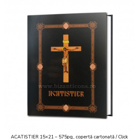
ACATISTIER 15×21 – 575pg., copertă cartonată / Click