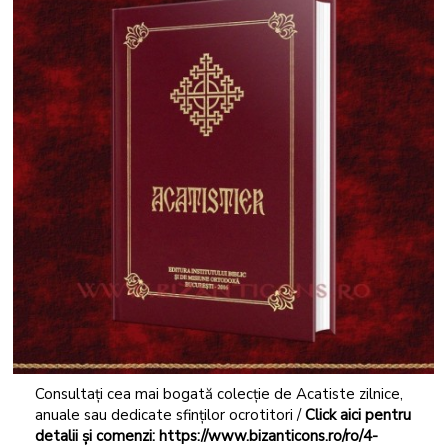
Consultați cea mai bogată colecție de Acatiste zilnice,
anuale sau dedicate sfinților ocrotitori /
Click aici pentru
detalii și comenzi:
https://www.bizanticons.ro/ro/4-