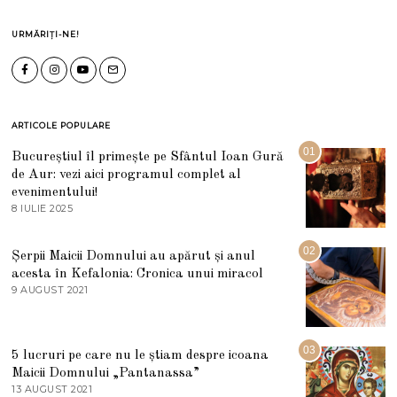
URMĂRIȚI-NE!
ARTICOLE POPULARE
01
Bucureștiul îl primește pe Sfântul Ioan Gură
de Aur: vezi aici programul complet al
evenimentului!
8 IULIE 2025
1
0
I
U
02
Șerpii Maicii Domnului au apărut și anul
L
acesta în Kefalonia: Cronica unui miracol
I
E
9 AUGUST 2021
2
2
7
0
M
2
A
5
R
03
5 lucruri pe care nu le știam despre icoana
T
I
Maicii Domnului „Pantanassa”
E
13 AUGUST 2021
1
2