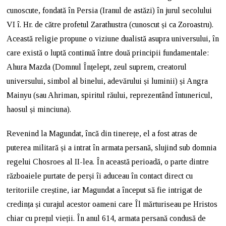
cunoscute, fondată în Persia (Iranul de astăzi) în jurul secolului
VI î. Hr. de către profetul Zarathustra (cunoscut și ca Zoroastru).
Această religie propune o viziune dualistă asupra universului, în
care există o luptă continuă între două principii fundamentale:
Ahura Mazda (Domnul Înțelept, zeul suprem, creatorul
universului, simbol al binelui, adevărului și luminii) și Angra
Mainyu (sau Ahriman, spiritul răului, reprezentând întunericul,
haosul și minciuna).
Revenind la Magundat, încă din tinerețe, el a fost atras de
puterea militară și a intrat în armata persană, slujind sub domnia
regelui Chosroes al II-lea. În această perioadă, o parte dintre
războaiele purtate de perși îi aduceau în contact direct cu
teritoriile creștine, iar Magundat a început să fie intrigat de
credința și curajul acestor oameni care Îl mărturiseau pe Hristos
chiar cu prețul vieții. În anul 614, armata persană condusă de