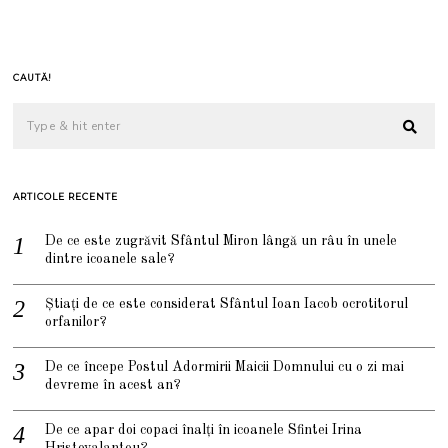
CAUTĂ!
ARTICOLE RECENTE
De ce este zugrăvit Sfântul Miron lângă un râu în unele
dintre icoanele sale?
Știați de ce este considerat Sfântul Ioan Iacob ocrotitorul
orfanilor?
De ce începe Postul Adormirii Maicii Domnului cu o zi mai
devreme în acest an?
De ce apar doi copaci înalți în icoanele Sfintei Irina
Hristovalantou?