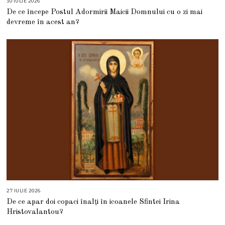
30 IULIE 2026
3
0
De ce începe Postul Adormirii Maicii Domnului cu o zi mai
I
U
devreme în acest an?
L
I
E
2
0
2
6
27 IULIE 2026
2
7
De ce apar doi copaci înalți în icoanele Sfintei Irina
I
U
Hristovalantou?
L
I