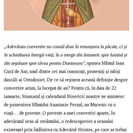
„Adevărata convertire nu constă doar în renunțarea la păcate, ci și
în schimbarea întregii vieți, în a merge din întuneric spre lumină și
din nepăsare spre râvna pentru Dumnezeu”
, spunea Sfântul Ioan
Gură de Aur, unul dintre cei mai cunoscuți, pomeniți și iubiți
dascăli ai Ortodoxiei. De ce să reținem această definiție despre
convertire acum, la început de an? Pentru că, în data de 22
ianuarie, Sinaxarul și calendarul Bisericii noastre ne amintesc
de pomenirea Sfântului Anastasie Persul, un Mucenic cu o
viață… de poveste. O poveste a unei convertiri aparte, în
adevăratul sens al cuvântului, o redescoperire a sensului
existenței prin întâlnirea cu Adevărul-Hristos, pe care ar trebui