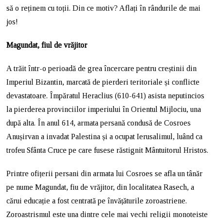
să o reținem cu toții. Din ce motiv? Aflați în rândurile de mai
jos!
Magundat, fiul de vrăjitor
A trăit într-o perioadă de grea încercare pentru creștinii din
Imperiul Bizantin, marcată de pierderi teritoriale și conflicte
devastatoare. Împăratul Heraclius (610-641) asista neputincios
la pierderea provinciilor imperiului în Orientul Mijlociu, una
după alta. În anul 614, armata persană condusă de Cosroes
Anușirvan a invadat Palestina și a ocupat Ierusalimul, luând ca
trofeu Sfânta Cruce pe care fusese răstignit Mântuitorul Hristos.
Printre ofițerii persani din armata lui Cosroes se afla un tânăr
pe nume Magundat, fiu de vrăjitor, din localitatea Rasech, a
cărui educație a fost centrată pe învățăturile zoroastriene.
Zoroastrismul este una dintre cele mai vechi religii monoteiste