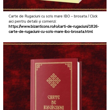
Carte de Rugaciuni cu scris mare IBO – brosata / Click
aici pentru detalii și comenzi:
https://www.bizanticons.ro/ro/carti-de-rugaciuni/1826-
carte-de-rugaciuni-cu-scris-mare-ibo-brosata.html