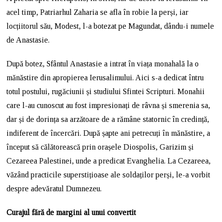
acel timp, Patriarhul Zaharia se afla în robie la perși, iar
locțiitorul său, Modest, l-a botezat pe Magundat, dându-i numele
de Anastasie.
După botez, Sfântul Anastasie a intrat în viața monahală la o
mănăstire din apropierea Ierusalimului. Aici s-a dedicat întru
totul postului, rugăciunii și studiului Sfintei Scripturi. Monahii
care l-au cunoscut au fost impresionați de râvna și smerenia sa,
dar și de dorința sa arzătoare de a rămâne statornic în credință,
indiferent de încercări. După șapte ani petrecuți în mănăstire, a
început să călătorească prin orașele Diospolis, Garizim și
Cezareea Palestinei, unde a predicat Evanghelia. La Cezareea,
văzând practicile superstițioase ale soldaților perși, le-a vorbit
despre adevăratul Dumnezeu.
Curajul fără de margini al unui convertit