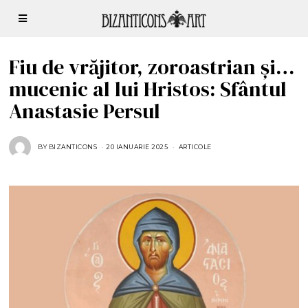
Fiu de vrăjitor, zoroastrian și…
mucenic al lui Hristos: Sfântul
Anastasie Persul
BY
BIZANTICONS
20 IANUARIE 2025
2
ARTICOLE
0
I
A
N
U
A
R
I
E
2
0
2
5