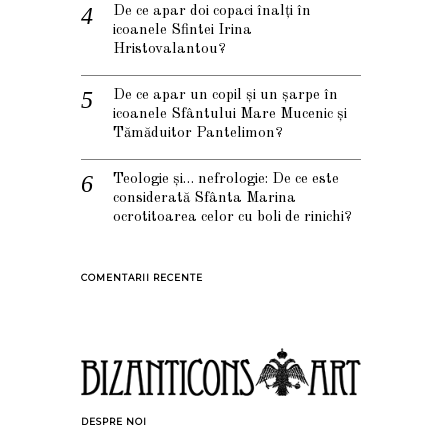
De ce apar doi copaci înalți în
icoanele Sfintei Irina
Hristovalantou?
De ce apar un copil și un șarpe în
icoanele Sfântului Mare Mucenic și
Tămăduitor Pantelimon?
Teologie și… nefrologie: De ce este
considerată Sfânta Marina
ocrotitoarea celor cu boli de rinichi?
COMENTARII RECENTE
DESPRE NOI