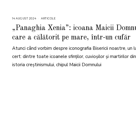
14 AUGUST 2024
1
ARTICOLE
4
A
„Panaghia Xenia”: icoana Maicii Domnu
U
G
care a călătorit pe mare, într-un cufăr
U
S
T
Atunci când vorbim despre iconografia Bisericii noastre, un l
2
0
2
cert: dintre toate icoanele sfinților, cuvioșilor și martirilor din
4
istoria creștinismului, chipul Maicii Domnului