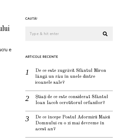
CAUTĂ!
lui
ucru e
ARTICOLE RECENTE
De ce este zugrăvit Sfântul Miron
lângă un râu în unele dintre
icoanele sale?
Știați de ce este considerat Sfântul
Ioan Iacob ocrotitorul orfanilor?
De ce începe Postul Adormirii Maicii
Domnului cu o zi mai devreme în
acest an?