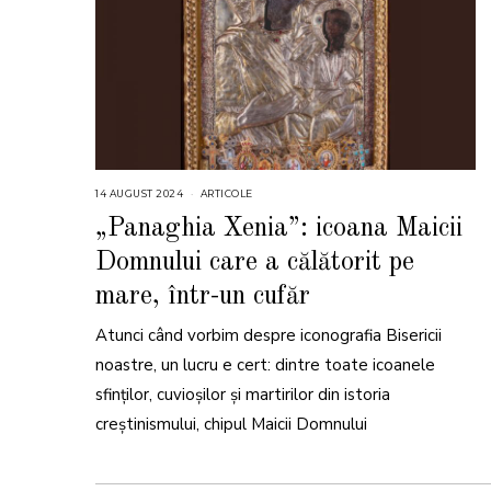
14 AUGUST 2024
1
ARTICOLE
4
A
„Panaghia Xenia”: icoana Maicii
U
G
Domnului care a călătorit pe
U
S
T
mare, într-un cufăr
2
0
2
Atunci când vorbim despre iconografia Bisericii
4
noastre, un lucru e cert: dintre toate icoanele
sfinților, cuvioșilor și martirilor din istoria
creștinismului, chipul Maicii Domnului