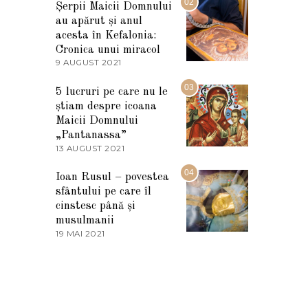
02
Șerpii Maicii Domnului
U
au apărut și anul
L
I
acesta în Kefalonia:
E
Cronica unui miracol
2
9 AUGUST 2021
2
0
7
2
M
03
5
5 lucruri pe care nu le
A
știam despre icoana
R
T
Maicii Domnului
I
„Pantanassa”
E
13 AUGUST 2021
1
2
3
0
A
04
2
Ioan Rusul – povestea
U
2
sfântului pe care îl
G
U
cinstesc până și
S
musulmanii
T
19 MAI 2021
1
2
9
0
M
2
A
1
I
2
0