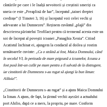
cântările pe care i le înalță nevoitorii și creștinii smeriți ca
uneia ce este „Preaplină de har”, începutul „tainei dreptei
credințe” (I Timotei 3, 16) și începutul voii celei vechi și
adevarate a lui Dumnezeu”. Reținem cuvântul „plajă” din
descrierea părintelui Teofilact pentru că termenul acesta este un
soi de început al poveștii icoanei „Panaghia Xenia”. Citind
Acatistul închinat ei, ajungem la condacul al doilea și rostim
următoarele cuvinte:
„Ca o străină ai fost, Maica Domnului, când
în secolul VI, în perioada de mare prigoană a icoanelor, Icoana a
fost pusă într-un cufăr pe mare pentru a fi salvată de la distrugere,
iar cinstitorii de Dumnezeu s-au rugat să ajungi la bun liman:
Aliluia!”.
„Cinstitorii de Dumnezeu s-au rugat” și a ajuns Maica Domnului
la liman. A ajuns, de fapt, la țărmul vechii așezări a actualului
port Ahilio, după ce a mers, la propriu, pe mare. Conform