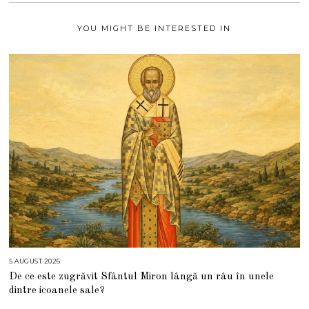
1
YOU MIGHT BE INTERESTED IN
5 AUGUST 2026
5
A
De ce este zugrăvit Sfântul Miron lângă un râu în unele
U
G
dintre icoanele sale?
U
S