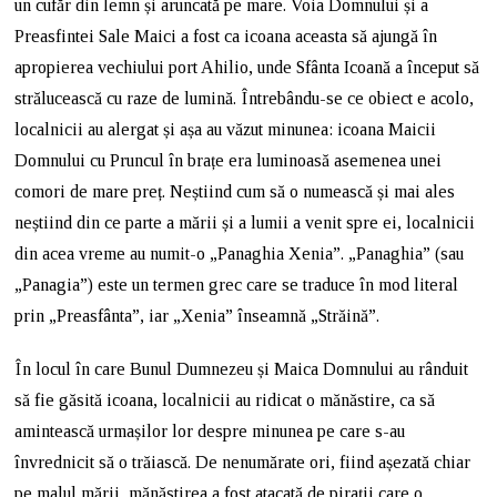
un cufăr din lemn și aruncată pe mare. Voia Domnului și a
Preasfintei Sale Maici a fost ca icoana aceasta să ajungă în
apropierea vechiului port Ahilio, unde Sfânta Icoană a început să
strălucească cu raze de lumină. Întrebându-se ce obiect e acolo,
localnicii au alergat și așa au văzut minunea: icoana Maicii
Domnului cu Pruncul în brațe era luminoasă asemenea unei
comori de mare preț. Neștiind cum să o numească și mai ales
neștiind din ce parte a mării și a lumii a venit spre ei, localnicii
din acea vreme au numit-o „Panaghia Xenia”. „Panaghia” (sau
„Panagia”) este un termen grec care se traduce în mod literal
prin „Preasfânta”, iar „Xenia” înseamnă „Străină”.
În locul în care Bunul Dumnezeu și Maica Domnului au rânduit
să fie găsită icoana, localnicii au ridicat o mănăstire, ca să
amintească urmașilor lor despre minunea pe care s-au
învrednicit să o trăiască. De nenumărate ori, fiind așezată chiar
pe malul mării, mănăstirea a fost atacată de pirații care o