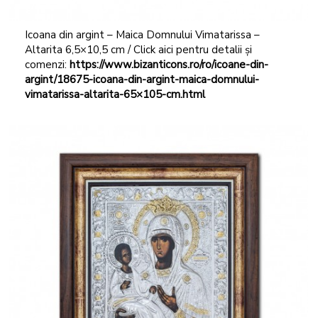
Icoana din argint – Maica Domnului Vimatarissa –
Altarita 6,5×10,5 cm / Click aici pentru detalii și
comenzi:
https://www.bizanticons.ro/ro/icoane-din-
argint/18675-icoana-din-argint-maica-domnului-
vimatarissa-altarita-65×105-cm.html