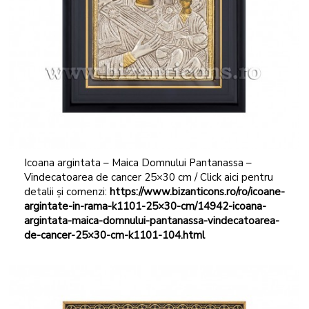
Icoana argintata – Maica Domnului Pantanassa –
Vindecatoarea de cancer 25×30 cm / Click aici pentru
detalii și comenzi:
https://www.bizanticons.ro/ro/icoane-
argintate-in-rama-k1101-25×30-cm/14942-icoana-
argintata-maica-domnului-pantanassa-vindecatoarea-
de-cancer-25×30-cm-k1101-104.html