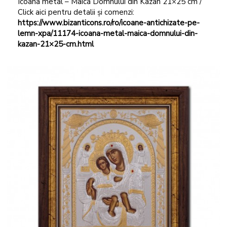
Icoana metal – Maica Domnului din Kazan 21×25 cm /
Click aici pentru detalii și comenzi:
https://www.bizanticons.ro/ro/icoane-antichizate-pe-
lemn-xpa/11174-icoana-metal-maica-domnului-din-
kazan-21×25-cm.html