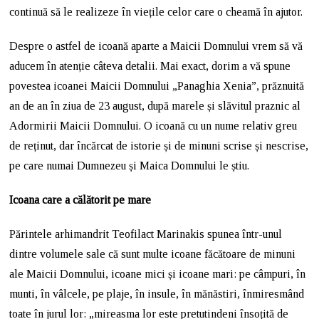
continuă să le realizeze în viețile celor care o cheamă în ajutor.
Despre o astfel de icoană aparte a Maicii Domnului vrem să vă
aducem în atenție câteva detalii. Mai exact, dorim a vă spune
povestea icoanei Maicii Domnului „Panaghia Xenia”, prăznuită
an de an în ziua de 23 august, după marele și slăvitul praznic al
Adormirii Maicii Domnului. O icoană cu un nume relativ greu
de reținut, dar încărcat de istorie și de minuni scrise și nescrise,
pe care numai Dumnezeu și Maica Domnului le știu.
Icoana care a călătorit pe mare
Părintele arhimandrit Teofilact Marinakis spunea într-unul
dintre volumele sale că sunt multe icoane făcătoare de minuni
ale Maicii Domnului, icoane mici și icoane mari: pe câmpuri, în
munti, în vâlcele, pe plaje, în insule, în mănăstiri, înmiresmând
toate în jurul lor: „mireasma lor este pretutindeni însoțită de