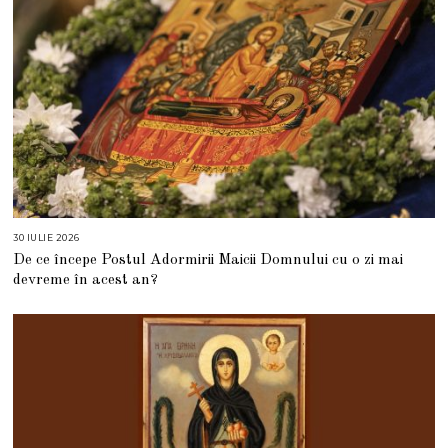
30 IULIE 2026
3
0
De ce începe Postul Adormirii Maicii Domnului cu o zi mai
I
U
devreme în acest an?
L
I
E
2
0
2
6