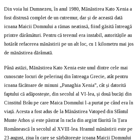
Din voia lui Dumnezeu, în anul 1980, Mănăstirea Kato Xenia a
fost distrusă complet de un cutremur, dar și de această dată
icoana Maicii Domnului a rămas neatinsă, fiind găsită întreagă
printre dărâmături. Pentru că terenul era instabil, autoritățile au
hotărât refacerea mănăstirii pe un alt loc, cu 1 kilometru mai jos
de mănăstirea dărâmată.
Până astăzi, Mănăstirea Kato Xenia este unul dintre cele mai
cunoscute locuri de pelerinaj din întreaga Grecie, atât pentru
icoana făcătoare de minuni „Panaghia Xenia”, cât și datorită
faptului că adăpostește, din secolul al VI-lea, și două bucăți din
Cinstitul Brâu pe care Maica Domnului l-a purtat pe când era în
viață. Acesta a fost adus de la Mănăstirea Vatoped din Sfântul
Munte Athos și este păstrat în racla din argint făurită în Țara
Românească în secolul al XVIII-lea. Hramul mănăstirii este pe
23 august, ziua în care se sărbătorește icoana Maicii Domnului