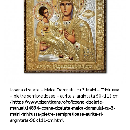
Icoana cizelata – Maica Domnului cu 3 Maini – Trihirussa
– pietre semipretioase – aurita si argintata 90×111 cm
/
https://www.bizanticons.ro/ro/icoane-cizelate-
manual/14834-icoana-cizelata-maica-domnului-cu-3-
maini-trihirussa-pietre-semipretioase-aurita-si-
argintata-90×111-cm.html