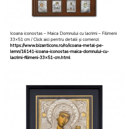
Icoana iconostas – Maica Domnului cu lacrimi – Filimeni
33×51 cm / Click aici pentru detalii și comenzi:
https://www.bizanticons.ro/ro/icoana-metal-pe-
lemn/16141-icoana-iconostas-maica-domnului-cu-
lacrimi-filimeni-33×51-cm.html