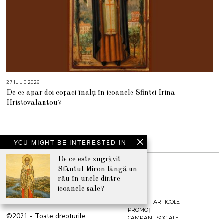
27 IULIE 2026
2
7
De ce apar doi copaci înalți în icoanele Sfintei Irina
I
U
Hristovalantou?
L
I
E
2
0
2
NEWSLETTER
6
YOU MIGHT BE INTERESTED IN
De ce este zugrăvit
Sfântul Miron lângă un
râu în unele dintre
icoanele sale?
CONTACT
ARTICOLE
PROMOȚII
©2021 - Toate drepturile
CAMPANII SOCIALE