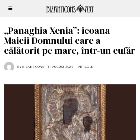
„Panaghia Xenia”: icoana
Maicii Domnului care a
călătorit pe mare, într-un cufăr
BY
BIZANTICONS
14 AUGUST 2024
1
ARTICOLE
4
A
U
G
U
S
T
2
0
2
4