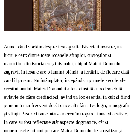
Atunci când vorbim despre iconografia Bisericii noastre, un
lucru e cert: dintre toate icoanele sfinților, cuvioșilor și
martirilor din istoria creștinismului, chipul Maicii Domnului
zugrăvit în icoane are o lumină blândă, a iertării, de fiecare dată
când îl privim. Nu întâmplător, începând cu primele secole ale
creștinismului, Maica Domnului a fost cinstită cu o deosebită
evlavie de către credincioși, având un loc esențial în cult și fiind
pomenită mai frecvent decât orice alt sfânt. Teologii, imnografii
și sfinții Bisericii au cântat-o mereu în tropare, imne și acatiste,
în care au fost reflectate atât aspecte dogmatice, cât și
numeroasele minuni pe care Maica Domnului le-a realizat și