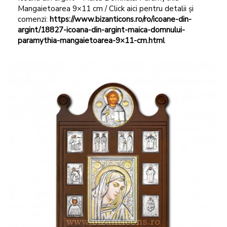
Mangaietoarea 9×11 cm / Click aici pentru detalii și
comenzi:
https://www.bizanticons.ro/ro/icoane-din-
argint/18827-icoana-din-argint-maica-domnului-
paramythia-mangaietoarea-9×11-cm.html