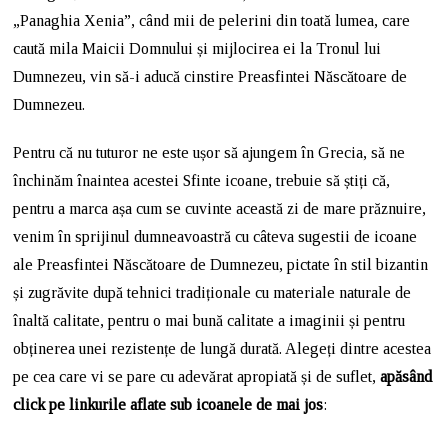
„Panaghia Xenia”, când mii de pelerini din toată lumea, care
caută mila Maicii Domnului și mijlocirea ei la Tronul lui
Dumnezeu, vin să-i aducă cinstire Preasfintei Născătoare de
Dumnezeu.
Pentru că nu tuturor ne este ușor să ajungem în Grecia, să ne
închinăm înaintea acestei Sfinte icoane, trebuie să știți că,
pentru a marca așa cum se cuvinte această zi de mare prăznuire,
venim în sprijinul dumneavoastră cu câteva sugestii de icoane
ale Preasfintei Născătoare de Dumnezeu, pictate în stil bizantin
și zugrăvite după tehnici tradiționale cu materiale naturale de
înaltă calitate, pentru o mai bună calitate a imaginii și pentru
obținerea unei rezistențe de lungă durată. Alegeți dintre acestea
pe cea care vi se pare cu adevărat apropiată și de suflet,
apăsând
click pe linkurile aflate sub icoanele de mai jos
: