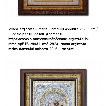
Icoana argintata – Maica Domnului Axionita 29×31 cm /
Click aici pentru detalii și comenzi:
https://www.bizanticons.ro/ro/icoane-argintate-in-
rama-ep515-29×31-cm/12923-icoana-argintata-
maica-domnului-axionita-29×31-cm.html