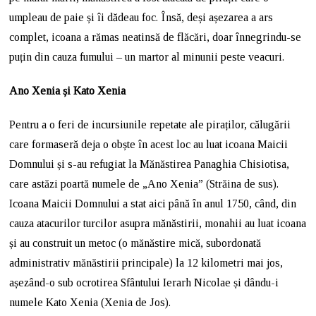
umpleau de paie și îi dădeau foc. Însă, deși așezarea a ars
complet, icoana a rămas neatinsă de flăcări, doar înnegrindu-se
puțin din cauza fumului – un martor al minunii peste veacuri.
Ano Xenia și Kato Xenia
Pentru a o feri de incursiunile repetate ale piraților, călugării
care formaseră deja o obște în acest loc au luat icoana Maicii
Domnului și s-au refugiat la Mănăstirea Panaghia Chisiotisa,
care astăzi poartă numele de „Ano Xenia” (Străina de sus).
Icoana Maicii Domnului a stat aici până în anul 1750, când, din
cauza atacurilor turcilor asupra mănăstirii, monahii au luat icoana
și au construit un metoc (o mănăstire mică, subordonată
administrativ mănăstirii principale) la 12 kilometri mai jos,
așezând-o sub ocrotirea Sfântului Ierarh Nicolae și dându-i
numele Kato Xenia (Xenia de Jos).