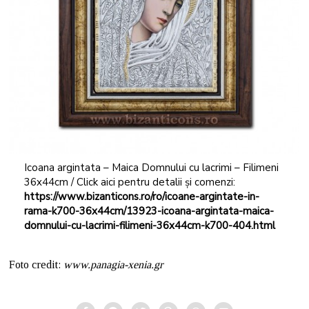
Icoana argintata – Maica Domnului cu lacrimi – Filimeni
36x44cm / Click aici pentru detalii și comenzi:
https://www.bizanticons.ro/ro/icoane-argintate-in-
rama-k700-36x44cm/13923-icoana-argintata-maica-
domnului-cu-lacrimi-filimeni-36x44cm-k700-404.html
Foto credit:
www.panagia-xenia.gr