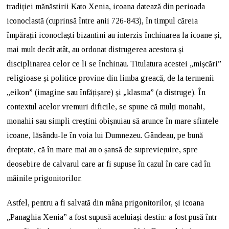
tradiției mănăstirii Kato Xenia, icoana datează din perioada
iconoclastă (cuprinsă între anii 726-843), în timpul căreia
împărații iconoclaști bizantini au interzis închinarea la icoane și,
mai mult decât atât, au ordonat distrugerea acestora și
disciplinarea celor ce li se închinau. Titulatura acestei „mișcări”
religioase și politice provine din limba greacă, de la termenii
„eikon” (imagine sau înfățișare) și „klasma” (a distruge). În
contextul acelor vremuri dificile, se spune că mulți monahi,
monahii sau simpli creștini obișnuiau să arunce în mare sfintele
icoane, lăsându-le în voia lui Dumnezeu. Gândeau, pe bună
dreptate, că în mare mai au o șansă de supreviețuire, spre
deosebire de calvarul care ar fi supuse în cazul în care cad în
mâinile prigonitorilor.
Astfel, pentru a fi salvată din mâna prigonitorilor, și icoana
„Panaghia Xenia” a fost supusă aceluiași destin: a fost pusă într-