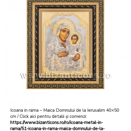
Icoana in rama – Maica Domnului de la Ierusalim 40×50
cm / Click aici pentru detalii și comenzi:
https://www.bizanticons.ro/ro/icoana-metal-in-
rama/51-icoana-in-rama-maica-domnului-de-la-