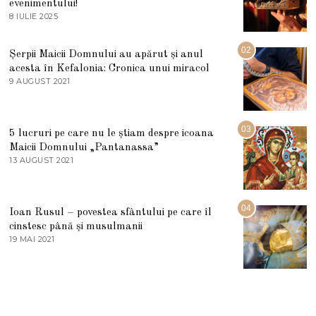
evenimentului!
8 IULIE 2025
1
0
I
U
02
Șerpii Maicii Domnului au apărut și anul
L
acesta în Kefalonia: Cronica unui miracol
I
E
9 AUGUST 2021
2
2
7
0
M
2
A
5
R
03
5 lucruri pe care nu le știam despre icoana
T
I
Maicii Domnului „Pantanassa”
E
13 AUGUST 2021
1
2
3
0
A
2
U
2
G
04
Ioan Rusul – povestea sfântului pe care îl
U
S
cinstesc până și musulmanii
T
19 MAI 2021
1
2
9
0
M
2
A
1
I
2
0
2