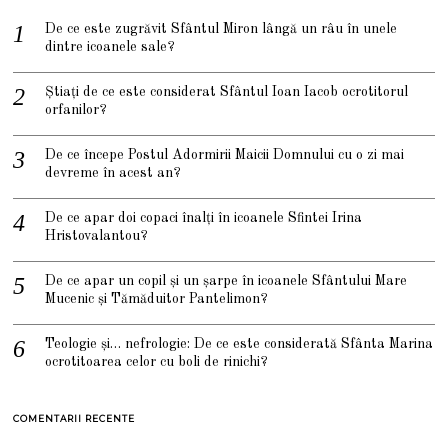
De ce este zugrăvit Sfântul Miron lângă un râu în unele
dintre icoanele sale?
Știați de ce este considerat Sfântul Ioan Iacob ocrotitorul
orfanilor?
De ce începe Postul Adormirii Maicii Domnului cu o zi mai
devreme în acest an?
De ce apar doi copaci înalți în icoanele Sfintei Irina
Hristovalantou?
De ce apar un copil și un șarpe în icoanele Sfântului Mare
Mucenic și Tămăduitor Pantelimon?
Teologie și… nefrologie: De ce este considerată Sfânta Marina
ocrotitoarea celor cu boli de rinichi?
COMENTARII RECENTE