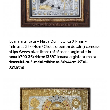
Icoana argintata – Maica Domnului cu 3 Maini –
Trihirussa 36x44cm / Click aici pentru detalii și comenzi:
https://www.bizanticons.ro/ro/icoane-argintate-in-
rama-k700-36x44cm/13897-icoana-argintata-maica-
domnului-cu-3-maini-trihirussa-36x44cm-k700-
029.html