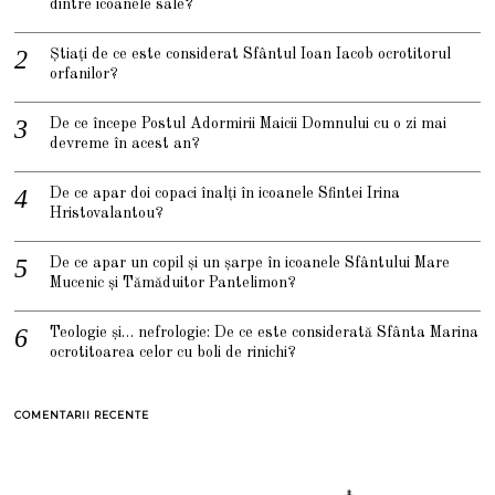
dintre icoanele sale?
Știați de ce este considerat Sfântul Ioan Iacob ocrotitorul
orfanilor?
De ce începe Postul Adormirii Maicii Domnului cu o zi mai
devreme în acest an?
De ce apar doi copaci înalți în icoanele Sfintei Irina
Hristovalantou?
De ce apar un copil și un șarpe în icoanele Sfântului Mare
Mucenic și Tămăduitor Pantelimon?
Teologie și… nefrologie: De ce este considerată Sfânta Marina
ocrotitoarea celor cu boli de rinichi?
COMENTARII RECENTE