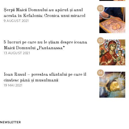
I
U
02
Șerpii Maicii Domnului au apărut și anul
L
acesta în Kefalonia: Cronica unui miracol
I
E
9 AUGUST 2021
2
2
7
0
M
2
A
5
R
03
5 lucruri pe care nu le știam despre icoana
T
I
Maicii Domnului „Pantanassa”
E
13 AUGUST 2021
1
2
3
0
A
2
U
2
G
04
Ioan Rusul – povestea sfântului pe care îl
U
S
cinstesc până și musulmanii
T
19 MAI 2021
1
2
9
0
M
2
A
1
I
2
0
2
1
NEWSLETTER