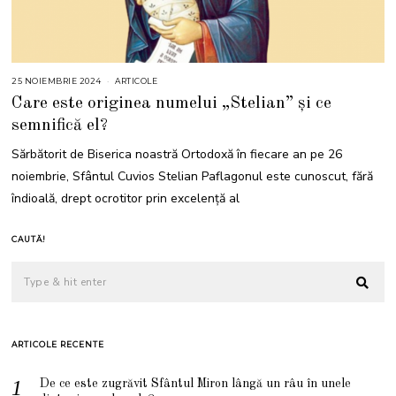
25 NOIEMBRIE 2024
2
ARTICOLE
5
Care este originea numelui „Stelian” și ce
N
O
semnifică el?
I
E
M
Sărbătorit de Biserica noastră Ortodoxă în fiecare an pe 26
B
R
noiembrie, Sfântul Cuvios Stelian Paflagonul este cunoscut, fără
I
E
îndioală, drept ocrotitor prin excelență al
2
0
2
4
CAUTĂ!
ARTICOLE RECENTE
De ce este zugrăvit Sfântul Miron lângă un râu în unele