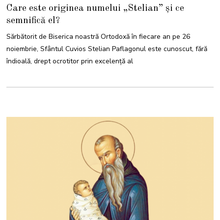
5
Care este originea numelui „Stelian” și ce
N
O
semnifică el?
I
E
M
Sărbătorit de Biserica noastră Ortodoxă în fiecare an pe 26
B
R
noiembrie, Sfântul Cuvios Stelian Paflagonul este cunoscut, fără
I
E
îndioală, drept ocrotitor prin excelență al
2
0
2
4