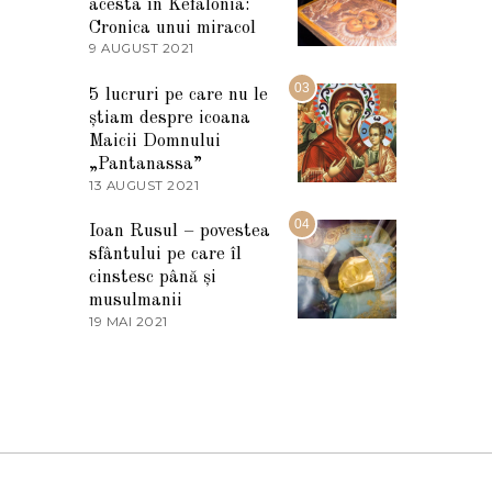
I
acesta în Kefalonia:
E
Cronica unui miracol
2
9 AUGUST 2021
2
0
7
2
M
03
5
5 lucruri pe care nu le
A
știam despre icoana
R
T
Maicii Domnului
I
„Pantanassa”
E
13 AUGUST 2021
1
2
3
0
A
04
2
Ioan Rusul – povestea
U
2
sfântului pe care îl
G
U
cinstesc până și
S
musulmanii
T
19 MAI 2021
1
2
9
0
M
2
A
1
I
2
0
2
1