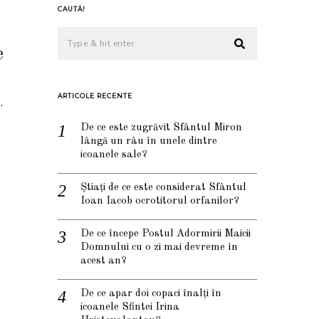
CAUTĂ!
e
ARTICOLE RECENTE
,
De ce este zugrăvit Sfântul Miron
lângă un râu în unele dintre
icoanele sale?
Știați de ce este considerat Sfântul
Ioan Iacob ocrotitorul orfanilor?
De ce începe Postul Adormirii Maicii
Domnului cu o zi mai devreme în
acest an?
De ce apar doi copaci înalți în
icoanele Sfintei Irina