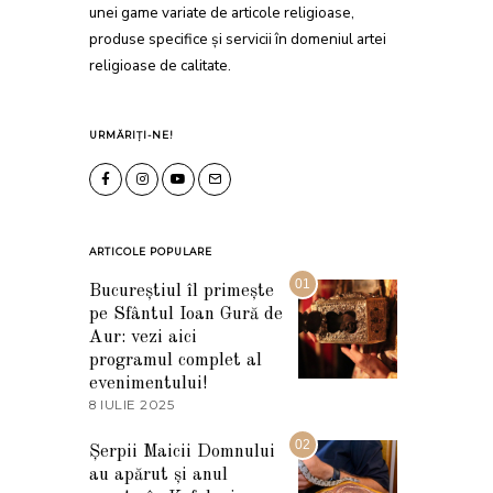
unei game variate de articole religioase,
produse specifice și servicii în domeniul artei
religioase de calitate.
URMĂRIȚI-NE!
ARTICOLE POPULARE
01
Bucureștiul îl primește
pe Sfântul Ioan Gură de
Aur: vezi aici
programul complet al
evenimentului!
8 IULIE 2025
1
0
I
02
Șerpii Maicii Domnului
U
au apărut și anul
L