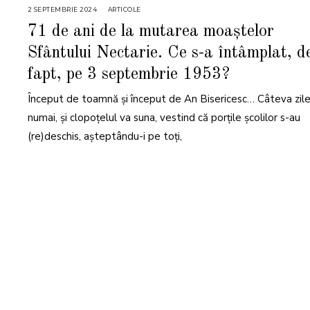
2 SEPTEMBRIE 2024
2
ARTICOLE
S
E
71 de ani de la mutarea moaștelor
P
T
Sfântului Nectarie. Ce s-a întâmplat, d
E
M
B
fapt, pe 3 septembrie 1953?
R
I
E
Început de toamnă și început de An Bisericesc… Câteva zile
2
0
numai, și clopoțelul va suna, vestind că porțile școlilor s-au
2
4
(re)deschis, așteptându-i pe toți,