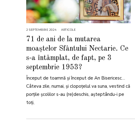
2 SEPTEMBRIE 2024
2
ARTICOLE
S
E
71 de ani de la mutarea
P
T
moaștelor Sfântului Nectarie. Ce
E
M
B
s-a întâmplat, de fapt, pe 3
R
I
septembrie 1953?
E
2
0
2
Început de toamnă și început de An Bisericesc…
4
Câteva zile, numai, și clopoțelul va suna, vestind că
porțile școlilor s-au (re)deschis, așteptându-i pe
toți,