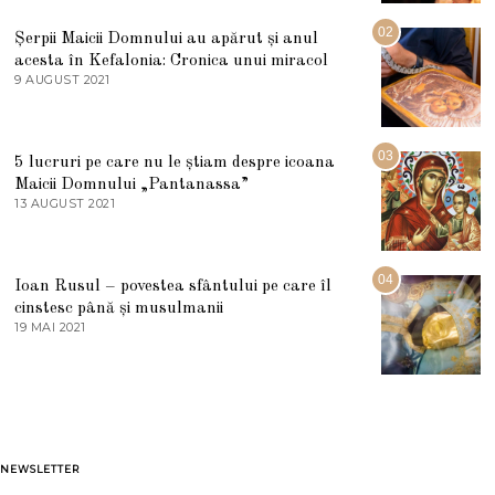
I
U
02
Șerpii Maicii Domnului au apărut și anul
L
acesta în Kefalonia: Cronica unui miracol
I
E
9 AUGUST 2021
2
2
7
0
M
2
A
5
R
03
5 lucruri pe care nu le știam despre icoana
T
I
Maicii Domnului „Pantanassa”
E
13 AUGUST 2021
1
2
3
0
A
2
U
2
G
04
Ioan Rusul – povestea sfântului pe care îl
U
S
cinstesc până și musulmanii
T
19 MAI 2021
1
2
9
0
M
2
A
1
I
2
0
2
1
NEWSLETTER