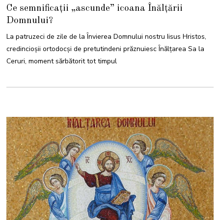
4
Ce semnificații „ascunde” icoana Înălțării
M
A
Domnului?
I
2
0
La patruzeci de zile de la Învierea Domnului nostru Iisus Hristos,
2
3
credincioşii ortodocși de pretutindeni prăznuiesc Înălţarea Sa la
Ceruri, moment sărbătorit tot timpul