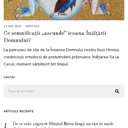
24 MAI 2023
2
ARTICOLE
4
Ce semnificații „ascunde” icoana Înălțării
M
A
Domnului?
I
2
0
La patruzeci de zile de la Învierea Domnului nostru Iisus Hristos,
2
3
credincioşii ortodocși de pretutindeni prăznuiesc Înălţarea Sa la
Ceruri, moment sărbătorit tot timpul
CAUTĂ!
ARTICOLE RECENTE
De ce este zugrăvit Sfântul Miron lângă un râu în unele