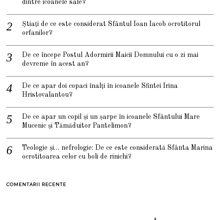
dintre icoanele sale?
Știați de ce este considerat Sfântul Ioan Iacob ocrotitorul
orfanilor?
De ce începe Postul Adormirii Maicii Domnului cu o zi mai
devreme în acest an?
De ce apar doi copaci înalți în icoanele Sfintei Irina
Hristovalantou?
De ce apar un copil și un șarpe în icoanele Sfântului Mare
Mucenic și Tămăduitor Pantelimon?
Teologie și… nefrologie: De ce este considerată Sfânta Marina
ocrotitoarea celor cu boli de rinichi?
COMENTARII RECENTE