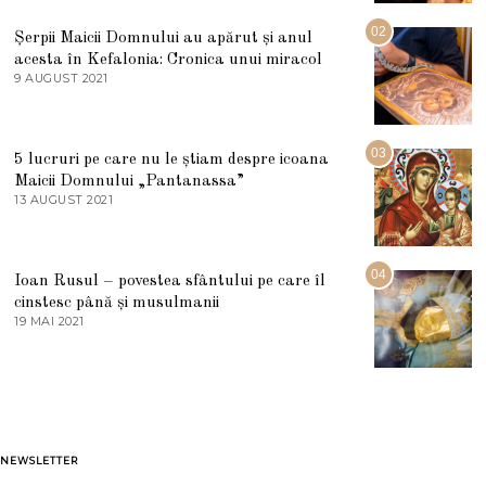
I
U
02
Șerpii Maicii Domnului au apărut și anul
L
acesta în Kefalonia: Cronica unui miracol
I
E
9 AUGUST 2021
2
2
7
0
M
2
A
5
R
03
5 lucruri pe care nu le știam despre icoana
T
I
Maicii Domnului „Pantanassa”
E
13 AUGUST 2021
1
2
3
0
A
2
U
2
G
04
Ioan Rusul – povestea sfântului pe care îl
U
S
cinstesc până și musulmanii
T
19 MAI 2021
1
2
9
0
M
2
A
1
I
2
0
2
1
NEWSLETTER