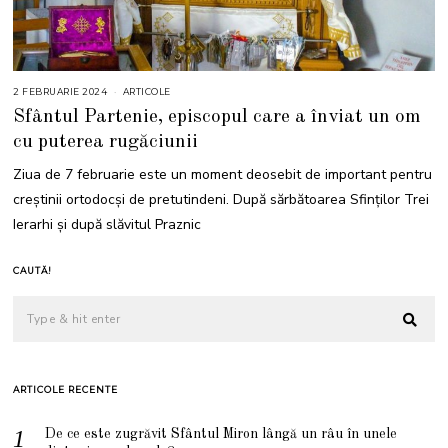
2 FEBRUARIE 2024
6
ARTICOLE
F
Sfântul Partenie, episcopul care a înviat un om
E
B
cu puterea rugăciunii
R
U
A
Ziua de 7 februarie este un moment deosebit de important pentru
R
I
creștinii ortodocși de pretutindeni. După sărbătoarea Sfinților Trei
E
2
Ierarhi și după slăvitul Praznic
0
2
4
CAUTĂ!
ARTICOLE RECENTE
De ce este zugrăvit Sfântul Miron lângă un râu în unele