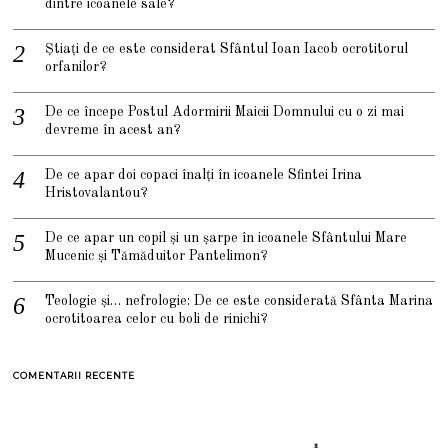
dintre icoanele sale?
Știați de ce este considerat Sfântul Ioan Iacob ocrotitorul
orfanilor?
De ce începe Postul Adormirii Maicii Domnului cu o zi mai
devreme în acest an?
De ce apar doi copaci înalți în icoanele Sfintei Irina
Hristovalantou?
De ce apar un copil și un șarpe în icoanele Sfântului Mare
Mucenic și Tămăduitor Pantelimon?
Teologie și… nefrologie: De ce este considerată Sfânta Marina
ocrotitoarea celor cu boli de rinichi?
COMENTARII RECENTE