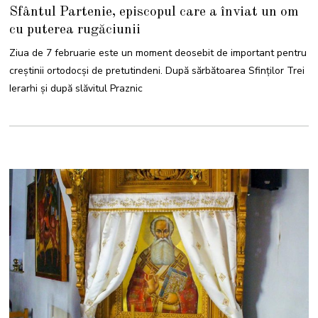
F
Sfântul Partenie, episcopul care a înviat un om
E
B
cu puterea rugăciunii
R
U
A
Ziua de 7 februarie este un moment deosebit de important pentru
R
I
creștinii ortodocși de pretutindeni. După sărbătoarea Sfinților Trei
E
2
Ierarhi și după slăvitul Praznic
0
2
4