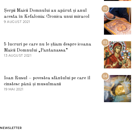
I
U
02
Șerpii Maicii Domnului au apărut și anul
L
acesta în Kefalonia: Cronica unui miracol
I
E
9 AUGUST 2021
2
2
7
0
M
2
A
5
R
03
5 lucruri pe care nu le știam despre icoana
T
I
Maicii Domnului „Pantanassa”
E
13 AUGUST 2021
1
2
3
0
A
2
U
2
G
04
Ioan Rusul – povestea sfântului pe care îl
U
S
cinstesc până și musulmanii
T
19 MAI 2021
1
2
9
0
M
2
A
1
I
2
0
2
1
NEWSLETTER