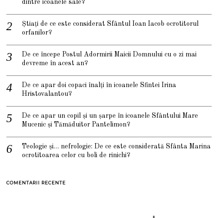
dintre icoanele sale?
Știați de ce este considerat Sfântul Ioan Iacob ocrotitorul
orfanilor?
De ce începe Postul Adormirii Maicii Domnului cu o zi mai
devreme în acest an?
De ce apar doi copaci înalți în icoanele Sfintei Irina
Hristovalantou?
De ce apar un copil și un șarpe în icoanele Sfântului Mare
Mucenic și Tămăduitor Pantelimon?
Teologie și… nefrologie: De ce este considerată Sfânta Marina
ocrotitoarea celor cu boli de rinichi?
COMENTARII RECENTE