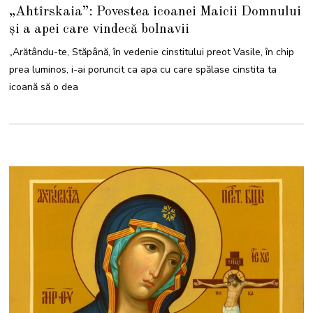
0
„Ahtîrskaia”: Povestea icoanei Maicii Domnului
I
U
și a apei care vindecă bolnavii
N
I
E
„Arătându-te, Stăpână, în vedenie cinstitului preot Vasile, în chip
2
0
prea luminos, i-ai poruncit ca apa cu care spălase cinstita ta
2
3
icoană să o dea