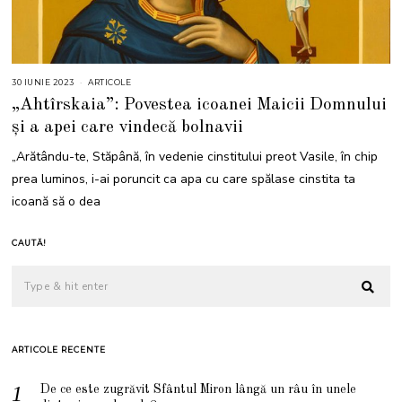
30 IUNIE 2023
3
ARTICOLE
0
„Ahtîrskaia”: Povestea icoanei Maicii Domnului
I
U
și a apei care vindecă bolnavii
N
I
E
„Arătându-te, Stăpână, în vedenie cinstitului preot Vasile, în chip
2
0
prea luminos, i-ai poruncit ca apa cu care spălase cinstita ta
2
3
icoană să o dea
CAUTĂ!
ARTICOLE RECENTE
De ce este zugrăvit Sfântul Miron lângă un râu în unele