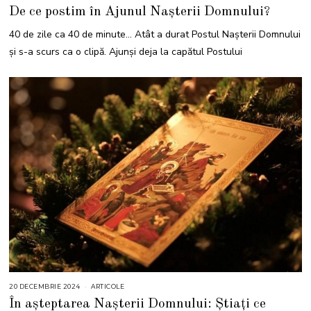
1
De ce postim în Ajunul Nașterii Domnului?
D
E
C
40 de zile ca 40 de minute… Atât a durat Postul Nașterii Domnului
E
M
și s-a scurs ca o clipă. Ajunși deja la capătul Postului
B
R
I
E
2
0
2
3
20 DECEMBRIE 2024
2
ARTICOLE
0
În așteptarea Nașterii Domnului: Știați ce
D