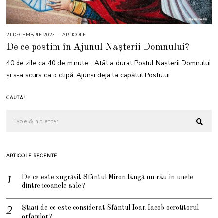
21 DECEMBRIE 2023
2
ARTICOLE
1
De ce postim în Ajunul Nașterii Domnului?
D
E
C
40 de zile ca 40 de minute… Atât a durat Postul Nașterii Domnului
E
M
și s-a scurs ca o clipă. Ajunși deja la capătul Postului
B
R
I
E
CAUTĂ!
2
0
2
3
ARTICOLE RECENTE
De ce este zugrăvit Sfântul Miron lângă un râu în unele
dintre icoanele sale?
Știați de ce este considerat Sfântul Ioan Iacob ocrotitorul
orfanilor?