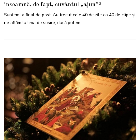
E
înseamnă, de fapt, cuvântul „ajun”?
C
E
M
Suntem la final de post. Au trecut cele 40 de zile ca 40 de clipe și
B
R
ne aflăm la linia de sosire, dacă putem
I
E
2
0
2
4