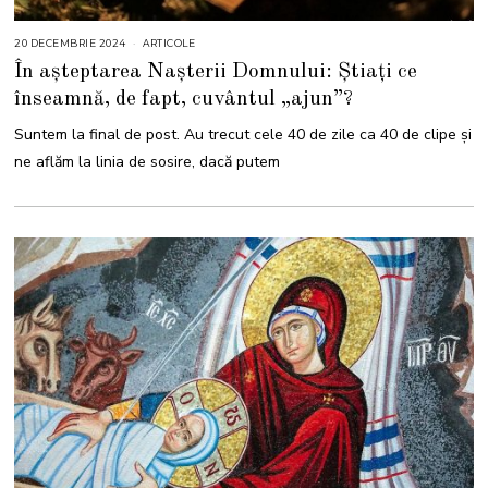
20 DECEMBRIE 2024
2
ARTICOLE
0
În așteptarea Nașterii Domnului: Știați ce
D
E
înseamnă, de fapt, cuvântul „ajun”?
C
E
M
Suntem la final de post. Au trecut cele 40 de zile ca 40 de clipe și
B
R
ne aflăm la linia de sosire, dacă putem
I
E
2
0
2
4