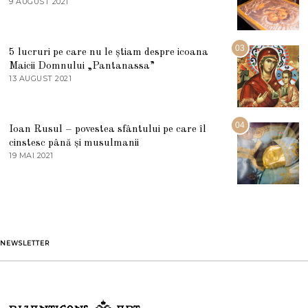
9 AUGUST 2021
2
2
7
0
M
2
A
5
R
03
5 lucruri pe care nu le știam despre icoana
T
I
Maicii Domnului „Pantanassa”
E
13 AUGUST 2021
1
2
3
0
A
2
U
2
G
04
Ioan Rusul – povestea sfântului pe care îl
U
S
cinstesc până și musulmanii
T
19 MAI 2021
1
2
9
0
M
2
A
1
I
2
0
2
1
NEWSLETTER