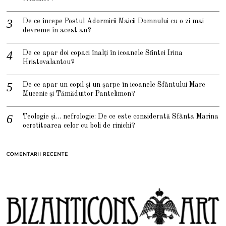
De ce începe Postul Adormirii Maicii Domnului cu o zi mai
devreme în acest an?
De ce apar doi copaci înalți în icoanele Sfintei Irina
Hristovalantou?
De ce apar un copil și un șarpe în icoanele Sfântului Mare
Mucenic și Tămăduitor Pantelimon?
Teologie și… nefrologie: De ce este considerată Sfânta Marina
ocrotitoarea celor cu boli de rinichi?
COMENTARII RECENTE