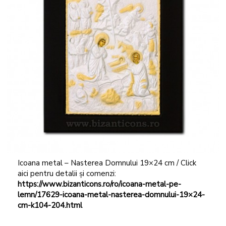
Icoana metal – Nasterea Domnului 19×24 cm / Click
aici pentru detalii și comenzi:
https://www.bizanticons.ro/ro/icoana-metal-pe-
lemn/17629-icoana-metal-nasterea-domnului-19×24-
cm-k104-204.html