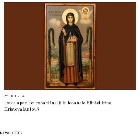
E
2
0
2
6
27 IULIE 2026
2
7
De ce apar doi copaci înalți în icoanele Sfintei Irina
I
U
Hristovalantou?
L
I
E
2
0
2
NEWSLETTER
6