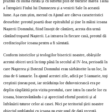
prăznui cu inima curată și cu sufletul plin de bucurie marea Taină
a Întrupării Fiului lui Dumnezeu și a venirii Sale în această
lume. Așa cum știm, mersul cu Ajunul are câteva caracteristici
deosebite: preotul poartă doar epitrahilul și ține în mâini icoana
Nașterii Domnului, fiind însoțit de cântăreț, acesta din urmă
cântând troparul Nașterii. La intrarea în fiecare casă, preotul dă
credincioşilor icoana pentru a fi sărutată.
Conform istoricilor și teologilor bisericii noastre, obârșiile
acestui obicei urcă în timp până în secolul al IV-lea, perioadă în
care Naşterea şi Botezul Domnului erau sărbătorite la un loc, în
ziua de 6 ianuarie. În ajunul acestei zile, adică pe 5 ianuarie, toţi
creştinii țineau post, iar străduința lor duhovnicească era pe
deplin răsplătită prin vizita preotului, care intra în casele lor cu
icoana, binecuvântându-i și apreciind efortul postirii și al
înfrânării tuturor celor ai casei. Nici pe teritoriul țării noastre
obieciul umblatului cu icoana nu este unul de dată recentă.