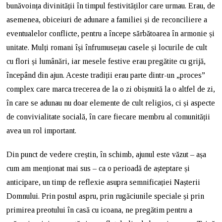
bunăvoința divinității în timpul festivităților care urmau. Erau, de
asemenea, obiceiuri de adunare a familiei și de reconciliere a
eventualelor conflicte, pentru a începe sărbătoarea în armonie și
unitate. Mulți romani își înfrumusețau casele și locurile de cult
cu flori și lumânări, iar mesele festive erau pregătite cu grijă,
începând din ajun. Aceste tradiții erau parte dintr-un „proces”
complex care marca trecerea de la o zi obișnuită la o altfel de zi,
în care se adunau nu doar elemente de cult religios, ci și aspecte
de convivialitate socială, în care fiecare membru al comunității
avea un rol important.
Din punct de vedere creștin, în schimb, ajunul este văzut – așa
cum am menționat mai sus – ca o perioadă de așteptare și
anticipare, un timp de reflexie asupra semnificației Nașterii
Domnului. Prin postul aspru, prin rugăciunile speciale și prin
primirea preotului în casă cu icoana, ne pregătim pentru a