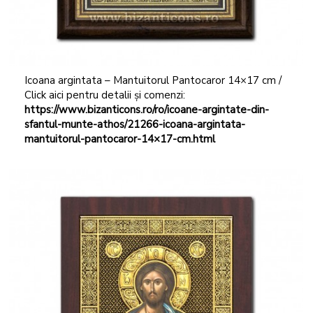
Icoana argintata – Mantuitorul Pantocaror 14×17 cm /
Click aici pentru detalii și comenzi:
https://www.bizanticons.ro/ro/icoane-argintate-din-
sfantul-munte-athos/21266-icoana-argintata-
mantuitorul-pantocaror-14×17-cm.html