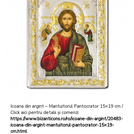
Icoana din argint – Mantuitorul Pantocrator 15×19 cm /
Click aici pentru detalii și comenzi:
https://www.bizanticons.ro/ro/icoane-din-argint/20483-
icoana-din-argint-mantuitorul-pantocrator-15×19-
cm.html