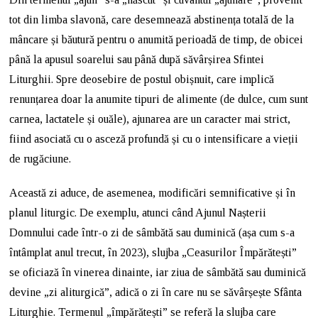
tot din limba slavonă, care desemnează abstinența totală de la
mâncare și băutură pentru o anumită perioadă de timp, de obicei
până la apusul soarelui sau până după săvârșirea Sfintei
Liturghii. Spre deosebire de postul obișnuit, care implică
renunțarea doar la anumite tipuri de alimente (de dulce, cum sunt
carnea, lactatele și ouăle), ajunarea are un caracter mai strict,
fiind asociată cu o asceză profundă și cu o intensificare a vieții
de rugăciune.
Această zi aduce, de asemenea, modificări semnificative și în
planul liturgic. De exemplu, atunci când Ajunul Nașterii
Domnului cade într-o zi de sâmbătă sau duminică (așa cum s-a
întâmplat anul trecut, în 2023), slujba „Ceasurilor Împărătești”
se oficiază în vinerea dinainte, iar ziua de sâmbătă sau duminică
devine „zi aliturgică”, adică o zi în care nu se săvârșește Sfânta
Liturghie. Termenul „împărătești” se referă la slujba care