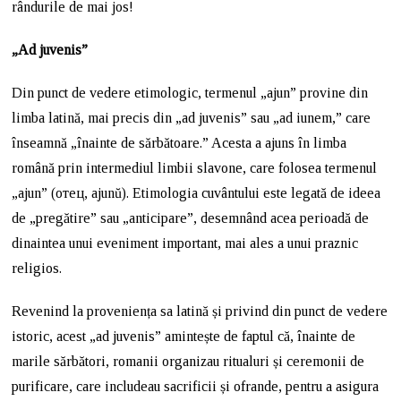
rândurile de mai jos!
„Ad juvenis”
Din punct de vedere etimologic, termenul „ajun” provine din
limba latină, mai precis din „ad juvenis” sau „ad iunem,” care
înseamnă „înainte de sărbătoare.” Acesta a ajuns în limba
română prin intermediul limbii slavone, care folosea termenul
„ajun” (отец, ajunŭ). Etimologia cuvântului este legată de ideea
de „pregătire” sau „anticipare”, desemnând acea perioadă de
dinaintea unui eveniment important, mai ales a unui praznic
religios.
Revenind la proveniența sa latină și privind din punct de vedere
istoric, acest „ad juvenis” amintește de faptul că, înainte de
marile sărbători, romanii organizau ritualuri și ceremonii de
purificare, care includeau sacrificii și ofrande, pentru a asigura