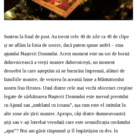
Suntem la final de post. Au trecut cele 40 de zile ca 40 de clipe
și ne aflăm la linia de sosire, dacă putem spune astfel – ziua
ajunului Nașterii Domnului. Acest moment este un soi de bornă
duhovnicească a vieții noastre duhovnicești, un moment
deosebit în care așteptăm să ne bucurăm împreună, alături de
familiile noastre, de venirea în această lume a Mântuitorului
nostru Iisu Hristos. Unul dintre cele mai vechi obiceiuri creştine
legate de sărbătoarea Naşterii Domnului este mersul preotului
cu Ajunul sau „umblatul cu icoana”, așa cum este el intitulat în
alte zone ale țării noastre. Apropo, câți dintre dumneavoastră
știți sau v-ați întrebat vreodată care este semnificația cuvântului
„ajun”? Noi am găsit răspunsul și îl împărtășim cu dvs. în