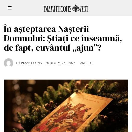
În așteptarea Nașterii
Domnului: Știați ce înseamnă,
de fapt, cuvântul „ajun”?
BY
BIZANTICONS
20 DECEMBRIE 2024
2
ARTICOLE
0
D
E
C
E
M
B
R
I
E
2
0
2
4