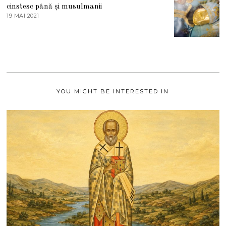
S
cinstesc până și musulmanii
T
19 MAI 2021
1
2
9
0
M
2
A
1
I
2
0
2
1
YOU MIGHT BE INTERESTED IN