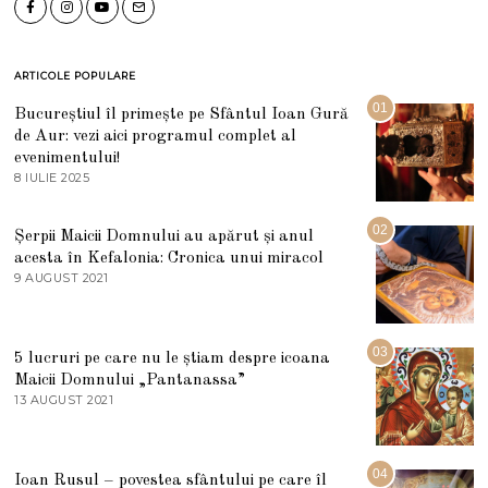
ARTICOLE POPULARE
01
Bucureștiul îl primește pe Sfântul Ioan Gură
de Aur: vezi aici programul complet al
evenimentului!
8 IULIE 2025
1
0
I
U
02
Șerpii Maicii Domnului au apărut și anul
L
acesta în Kefalonia: Cronica unui miracol
I
E
9 AUGUST 2021
2
2
7
0
M
2
A
5
R
03
5 lucruri pe care nu le știam despre icoana
T
I
Maicii Domnului „Pantanassa”
E
13 AUGUST 2021
1
2
3
0
A
2
U
2
G
04
Ioan Rusul – povestea sfântului pe care îl
U