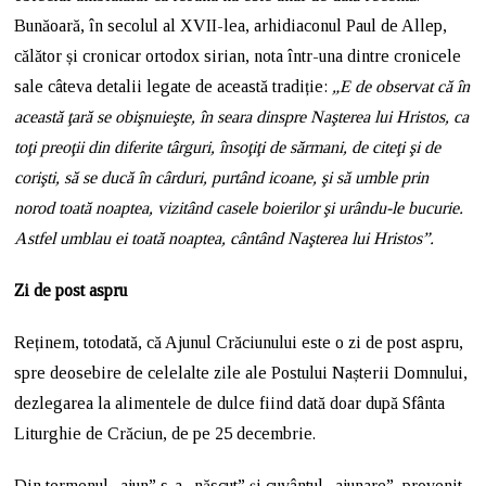
Bunăoară, în secolul al XVII-lea, arhidiaconul Paul de Allep,
călător și cronicar ortodox sirian, nota într-una dintre cronicele
sale câteva detalii legate de această tradiție:
„E de observat că în
această ţară se obişnuieşte, în seara dinspre Naşterea lui Hristos, ca
toţi preoţii din diferite târguri, însoţiţi de sărmani, de citeţi şi de
corişti, să se ducă în cârduri, purtând icoane, şi să umble prin
norod toată noaptea, vizitând casele boierilor şi urându-le bucurie.
Astfel umblau ei toată noaptea, cântând Naşterea lui Hristos”.
Zi de post aspru
Reținem, totodată, că Ajunul Crăciunului este o zi de post aspru,
spre deosebire de celelalte zile ale Postului Nașterii Domnului,
dezlegarea la alimentele de dulce fiind dată doar după Sfânta
Liturghie de Crăciun, de pe 25 decembrie.
Din termenul „ajun” s-a „născut” și cuvântul „ajunare”, provenit