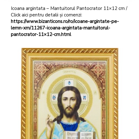
Icoana argintata – Mantuitorul Pantocrator 11×12 cm /
Click aici pentru detalii și comenzi:
https://www.bizanticons.ro/ro/icoane-argintate-pe-
lemn-xm/11267-icoana-argintata-mantuitorul-
pantocrator-11×12-cm.html