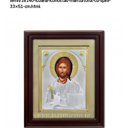
lemn/16140-icoana-iconostas-mantuitorul-cu-spini-
33×51-cm.html