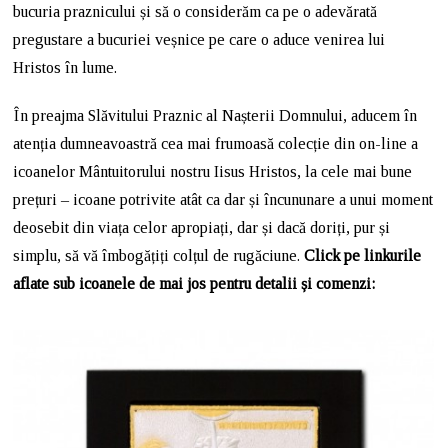
bucuria praznicului și să o considerăm ca pe o adevărată
pregustare a bucuriei veșnice pe care o aduce venirea lui
Hristos în lume.
În preajma Slăvitului Praznic al Nașterii Domnului, aducem în
atenția dumneavoastră cea mai frumoasă colecție din on-line a
icoanelor Mântuitorului nostru Iisus Hristos, la cele mai bune
prețuri – icoane potrivite atât ca dar și încununare a unui moment
deosebit din viața celor apropiați, dar și dacă doriți, pur și
simplu, să vă îmbogățiți colțul de rugăciune.
Click pe linkurile
aflate sub icoanele de mai jos pentru detalii și comenzi: