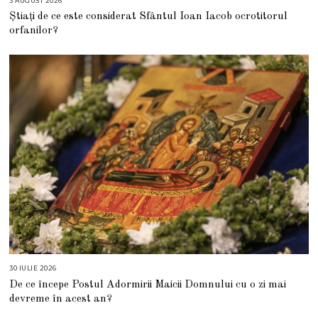
3 AUGUST 2026
3
A
Știați de ce este considerat Sfântul Ioan Iacob ocrotitorul
U
G
orfanilor?
U
S
T
2
0
2
6
30 IULIE 2026
3
0
De ce începe Postul Adormirii Maicii Domnului cu o zi mai
I
U
devreme în acest an?
L
I