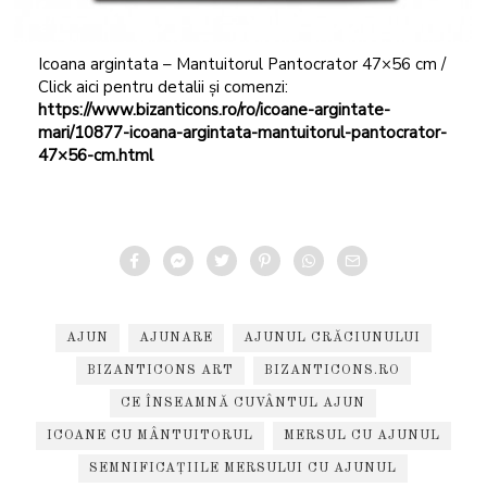
Icoana argintata – Mantuitorul Pantocrator 47×56 cm /
Click aici pentru detalii și comenzi:
https://www.bizanticons.ro/ro/icoane-argintate-
mari/10877-icoana-argintata-mantuitorul-pantocrator-
47×56-cm.html
AJUN
AJUNARE
AJUNUL CRĂCIUNULUI
BIZANTICONS ART
BIZANTICONS.RO
CE ÎNSEAMNĂ CUVÂNTUL AJUN
ICOANE CU MÂNTUITORUL
MERSUL CU AJUNUL
SEMNIFICAȚIILE MERSULUI CU AJUNUL