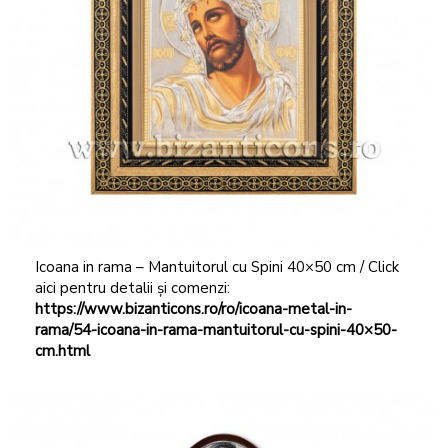
Icoana in rama – Mantuitorul cu Spini 40×50 cm / Click
aici pentru detalii și comenzi:
https://www.bizanticons.ro/ro/icoana-metal-in-
rama/54-icoana-in-rama-mantuitorul-cu-spini-40×50-
cm.html