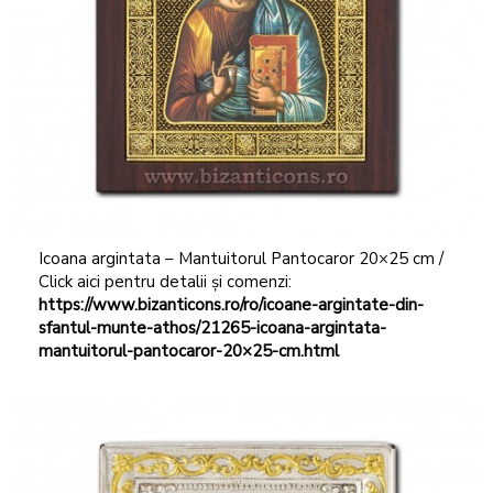
Icoana argintata – Mantuitorul Pantocaror 20×25 cm /
Click aici pentru detalii și comenzi:
https://www.bizanticons.ro/ro/icoane-argintate-din-
sfantul-munte-athos/21265-icoana-argintata-
mantuitorul-pantocaror-20×25-cm.html