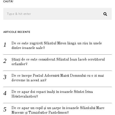
CAUTĂ!
ARTICOLE RECENTE
De ce este zugrăvit Sfântul Miron lângă un râu în unele
dintre icoanele sale?
Știați de ce este considerat Sfântul Ioan Iacob ocrotitorul
orfanilor?
De ce începe Postul Adormirii Maicii Domnului cu o zi mai
devreme în acest an?
De ce apar doi copaci înalți în icoanele Sfintei Irina
Hristovalantou?
De ce apar un copil și un șarpe în icoanele Sfântului Mare
Mucenic și Tămăduitor Pantelimon?