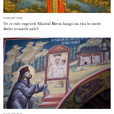
5 AUGUST 2026
5
A
De ce este zugrăvit Sfântul Miron lângă un râu în unele
U
G
dintre icoanele sale?
U
S
T
2
0
2
6