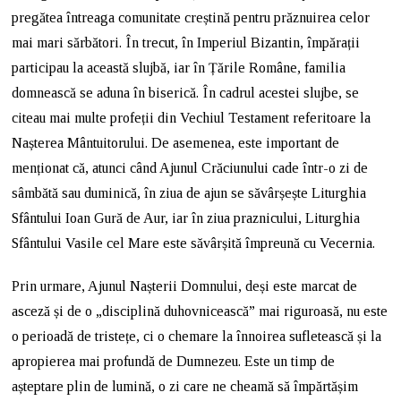
pregătea întreaga comunitate creștină pentru prăznuirea celor
mai mari sărbători. În trecut, în Imperiul Bizantin, împărații
participau la această slujbă, iar în Țările Române, familia
domnească se aduna în biserică. În cadrul acestei slujbe, se
citeau mai multe profeții din Vechiul Testament referitoare la
Nașterea Mântuitorului. De asemenea, este important de
menționat că, atunci când Ajunul Crăciunului cade într-o zi de
sâmbătă sau duminică, în ziua de ajun se săvârșește Liturghia
Sfântului Ioan Gură de Aur, iar în ziua praznicului, Liturghia
Sfântului Vasile cel Mare este săvârșită împreună cu Vecernia.
Prin urmare, Ajunul Nașterii Domnului, deși este marcat de
asceză și de o „disciplină duhovnicească” mai riguroasă, nu este
o perioadă de tristețe, ci o chemare la înnoirea sufletească și la
apropierea mai profundă de Dumnezeu. Este un timp de
așteptare plin de lumină, o zi care ne cheamă să împărtășim