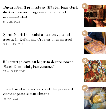
01
Bucureștiul îl primește pe Sfântul Ioan Gură
de Aur: vezi aici programul complet al
evenimentului!
8 IULIE 2025
1
0
I
U
02
Șerpii Maicii Domnului au apărut și anul
L
acesta în Kefalonia: Cronica unui miracol
I
E
9 AUGUST 2021
2
2
7
0
M
2
A
5
R
03
5 lucruri pe care nu le știam despre icoana
T
I
Maicii Domnului „Pantanassa”
E
13 AUGUST 2021
1
2
3
0
A
2
U
2
G
04
Ioan Rusul – povestea sfântului pe care îl
U
S
cinstesc până și musulmanii
T
19 MAI 2021
1
2
9
0
M
2