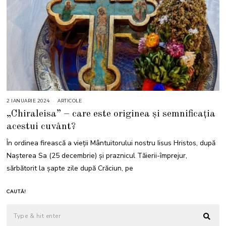
2 IANUARIE 2024
2
ARTICOLE
I
„Chiraleisa” – care este originea și semnificația
A
N
acestui cuvânt?
U
A
R
În ordinea firească a vieții Mântuitorului nostru Iisus Hristos, după
I
E
Nașterea Sa (25 decembrie) și praznicul Tăierii-împrejur,
2
0
sărbătorit la șapte zile după Crăciun, pe
2
4
CAUTĂ!