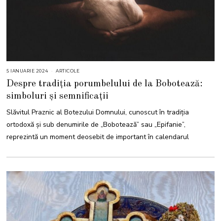
5 IANUARIE 2024
5
ARTICOLE
I
Despre tradiția porumbelului de la Bobotează:
A
N
simboluri și semnificații
U
A
R
Slăvitul Praznic al Botezului Domnului, cunoscut în tradiția
I
E
ortodoxă și sub denumirile de „Bobotează” sau „Epifanie”,
2
0
reprezintă un moment deosebit de important în calendarul
2
4