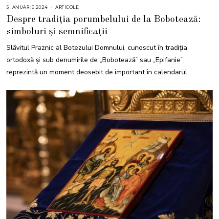
5 IANUARIE 2024
5
ARTICOLE
I
Despre tradiția porumbelului de la Bobotează:
A
N
simboluri și semnificații
U
A
R
Slăvitul Praznic al Botezului Domnului, cunoscut în tradiția
I
E
ortodoxă și sub denumirile de „Bobotează” sau „Epifanie”,
2
0
reprezintă un moment deosebit de important în calendarul
2
4