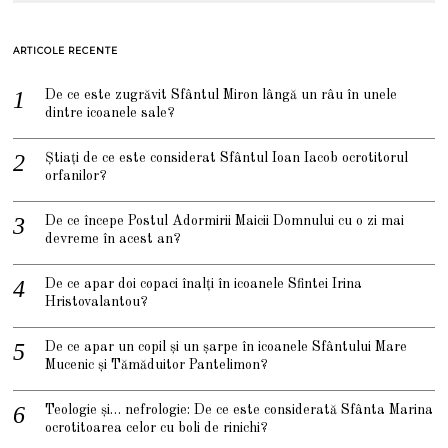
ARTICOLE RECENTE
De ce este zugrăvit Sfântul Miron lângă un râu în unele
dintre icoanele sale?
Știați de ce este considerat Sfântul Ioan Iacob ocrotitorul
orfanilor?
De ce începe Postul Adormirii Maicii Domnului cu o zi mai
devreme în acest an?
De ce apar doi copaci înalți în icoanele Sfintei Irina
Hristovalantou?
De ce apar un copil și un șarpe în icoanele Sfântului Mare
Mucenic și Tămăduitor Pantelimon?
Teologie și… nefrologie: De ce este considerată Sfânta Marina
ocrotitoarea celor cu boli de rinichi?