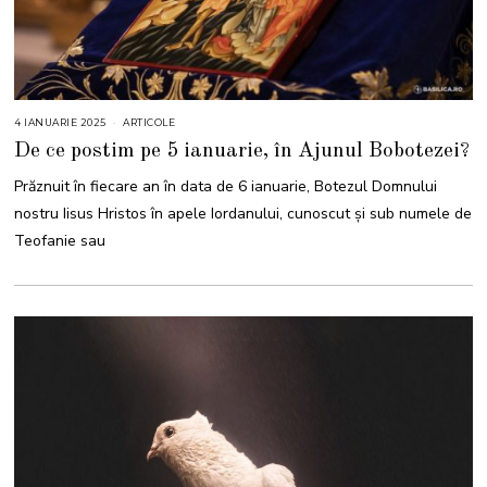
4 IANUARIE 2025
4
ARTICOLE
I
De ce postim pe 5 ianuarie, în Ajunul Bobotezei?
A
N
U
Prăznuit în fiecare an în data de 6 ianuarie, Botezul Domnului
A
R
nostru Iisus Hristos în apele Iordanului, cunoscut și sub numele de
I
E
Teofanie sau
2
0
2
5