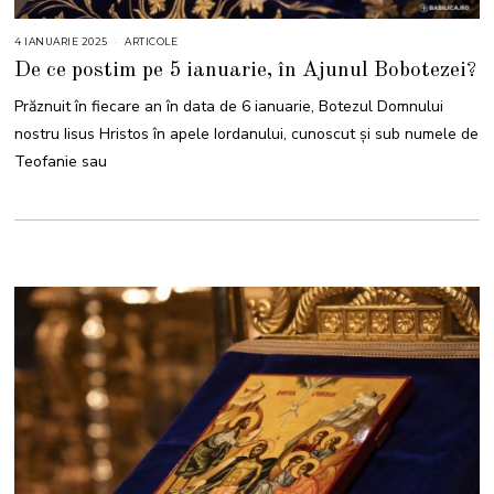
4 IANUARIE 2025
4
ARTICOLE
I
De ce postim pe 5 ianuarie, în Ajunul Bobotezei?
A
N
U
Prăznuit în fiecare an în data de 6 ianuarie, Botezul Domnului
A
R
nostru Iisus Hristos în apele Iordanului, cunoscut și sub numele de
I
E
Teofanie sau
2
0
2
5