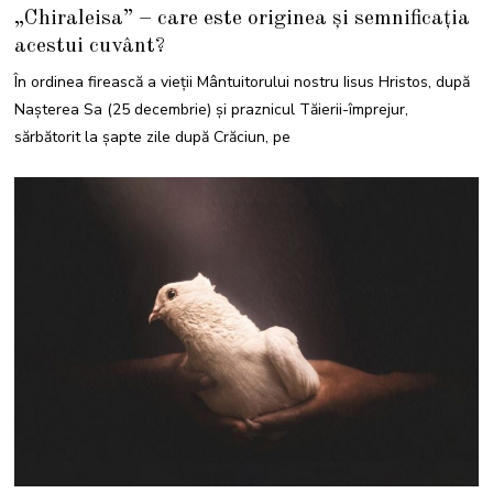
I
„Chiraleisa” – care este originea și semnificația
A
N
acestui cuvânt?
U
A
R
În ordinea firească a vieții Mântuitorului nostru Iisus Hristos, după
I
E
Nașterea Sa (25 decembrie) și praznicul Tăierii-împrejur,
2
0
sărbătorit la șapte zile după Crăciun, pe
2
4