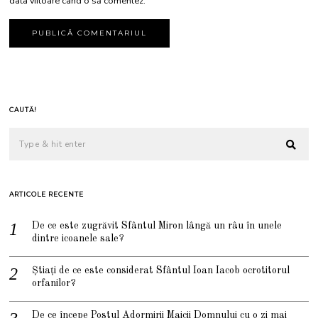
data viitoare când o să comentez.
CAUTĂ!
ARTICOLE RECENTE
De ce este zugrăvit Sfântul Miron lângă un râu în unele
dintre icoanele sale?
Știați de ce este considerat Sfântul Ioan Iacob ocrotitorul
orfanilor?
De ce începe Postul Adormirii Maicii Domnului cu o zi mai