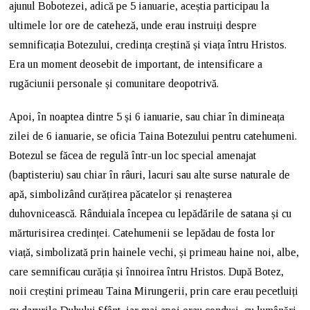
ajunul Bobotezei, adică pe 5 ianuarie, aceștia participau la
ultimele lor ore de cateheză, unde erau instruiți despre
semnificația Botezului, credința creștină și viața întru Hristos.
Era un moment deosebit de important, de intensificare a
rugăciunii personale și comunitare deopotrivă.
Apoi, în noaptea dintre 5 și 6 ianuarie, sau chiar în dimineața
zilei de 6 ianuarie, se oficia Taina Botezului pentru catehumeni.
Botezul se făcea de regulă într-un loc special amenajat
(baptisteriu) sau chiar în râuri, lacuri sau alte surse naturale de
apă, simbolizând curățirea păcatelor și renașterea
duhovnicească. Rânduiala începea cu lepădările de satana și cu
mărturisirea credinței. Catehumenii se lepădau de fosta lor
viață, simbolizată prin hainele vechi, și primeau haine noi, albe,
care semnificau curăția și înnoirea întru Hristos. După Botez,
noii creștini primeau Taina Mirungerii, prin care erau pecetluiți