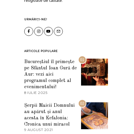
religioase de calitate.
URMĂRIȚI-NE!
ARTICOLE POPULARE
01
Bucureștiul îl primește
pe Sfântul Ioan Gură de
Aur: vezi aici
programul complet al
evenimentului!
8 IULIE 2025
1
0
I
02
Șerpii Maicii Domnului
U
au apărut și anul
L
I
acesta în Kefalonia:
E
Cronica unui miracol
2
9 AUGUST 2021
2
0