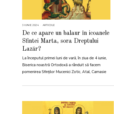
3 IUNIE 2024
2
ARTICOLE
4
I
De ce apare un balaur în icoanele
U
N
Sfintei Marta, sora Dreptului
I
E
2
Lazăr?
0
2
4
La începutul primei luni de vară, în ziua de 4 iunie,
Biserica noastră Ortodoxă a rânduit să facem
pomenirea Sfinților Mucenici Zotic, Atal, Camasie