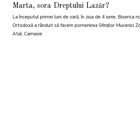
N
Marta, sora Dreptului Lazăr?
I
E
2
La începutul primei luni de vară, în ziua de 4 iunie, Biserica n
0
2
4
Ortodoxă a rânduit să facem pomenirea Sfinților Mucenici Zo
Atal, Camasie