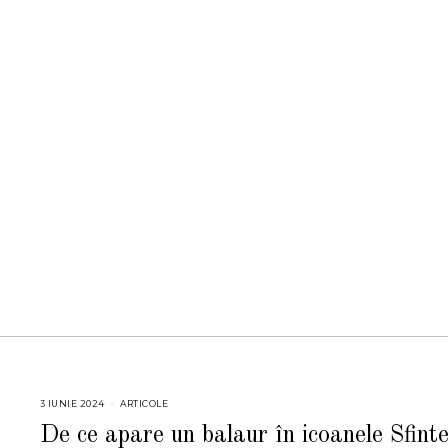
3 IUNIE 2024
2
ARTICOLE
4
I
De ce apare un balaur în icoanele Sfinte
U