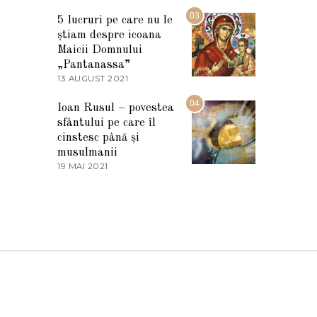
7
2
M
03
5
5 lucruri pe care nu le
A
știam despre icoana
R
T
Maicii Domnului
I
„Pantanassa”
E
13 AUGUST 2021
1
2
3
0
A
04
2
Ioan Rusul – povestea
U
2
sfântului pe care îl
G
U
cinstesc până și
S
musulmanii
T
19 MAI 2021
1
2
9
0
M
2
A
1
I
2
0
2
1