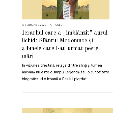
13 FEBRUARIE 2026
1
ARTICOLE
3
F
Ierarhul care a „îmblânzit” aurul
E
B
lichid: Sfântul Modomnoc și
R
U
A
albinele care l-au urmat peste
R
I
mări
E
2
0
2
În viziunea creștină, relația dintre sfinți și lumea
6
animală nu este o simplă legendă sau o curiozitate
biografică, ci o icoană a Raiului pierdut.