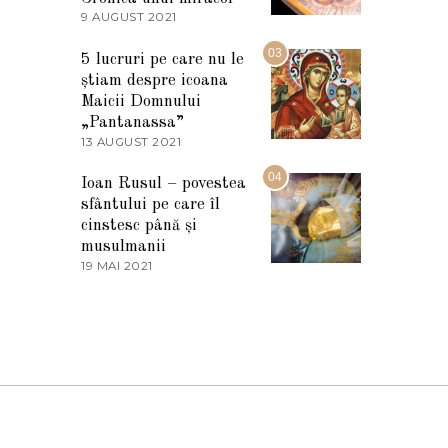
2
9 AUGUST 2021
2
0
7
2
M
03
5
5 lucruri pe care nu le
A
știam despre icoana
R
T
Maicii Domnului
I
„Pantanassa”
E
13 AUGUST 2021
1
2
3
0
A
04
2
Ioan Rusul – povestea
U
2
sfântului pe care îl
G
U
cinstesc până și
S
musulmanii
T
19 MAI 2021
1
2
9
0
M
2
A
1
I
2
0
2
1