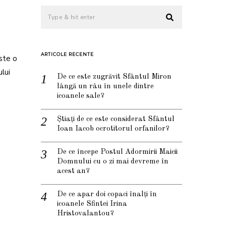
ARTICOLE RECENTE
este o
ului
De ce este zugrăvit Sfântul Miron
lângă un râu în unele dintre
icoanele sale?
Știați de ce este considerat Sfântul
Ioan Iacob ocrotitorul orfanilor?
De ce începe Postul Adormirii Maicii
Domnului cu o zi mai devreme în
acest an?
De ce apar doi copaci înalți în
icoanele Sfintei Irina
Hristovalantou?