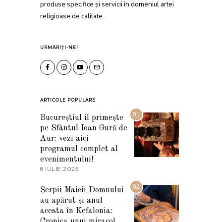
produse specifice și servicii în domeniul artei
religioase de calitate.
URMĂRIȚI-NE!
ARTICOLE POPULARE
01
Bucureștiul îl primește
pe Sfântul Ioan Gură de
Aur: vezi aici
programul complet al
evenimentului!
8 IULIE 2025
1
0
I
02
Șerpii Maicii Domnului
U
au apărut și anul
L
I
acesta în Kefalonia:
E
Cronica unui miracol