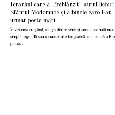
F
Ierarhul care a „îmblânzit” aurul lichid:
E
B
Sfântul Modomnoc și albinele care l-au
R
U
A
urmat peste mări
R
I
E
În viziunea creștină, relația dintre sfinți și lumea animală nu 
2
0
simplă legendă sau o curiozitate biografică, ci o icoană a Rai
2
6
pierdut.