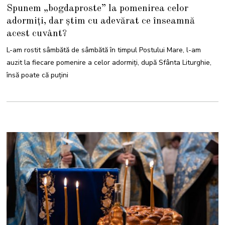
I
Spunem „bogdaproste” la pomenirea celor
U
N
adormiți, dar știm cu adevărat ce înseamnă
I
E
acest cuvânt?
2
0
2
L-am rostit sâmbătă de sâmbătă în timpul Postului Mare, l-am
2
auzit la fiecare pomenire a celor adormiți, după Sfânta Liturghie,
însă poate că puțini