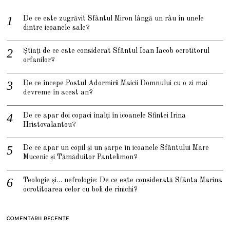
De ce este zugrăvit Sfântul Miron lângă un râu în unele
dintre icoanele sale?
Știați de ce este considerat Sfântul Ioan Iacob ocrotitorul
orfanilor?
De ce începe Postul Adormirii Maicii Domnului cu o zi mai
devreme în acest an?
De ce apar doi copaci înalți în icoanele Sfintei Irina
Hristovalantou?
De ce apar un copil și un șarpe în icoanele Sfântului Mare
Mucenic și Tămăduitor Pantelimon?
Teologie și… nefrologie: De ce este considerată Sfânta Marina
ocrotitoarea celor cu boli de rinichi?
COMENTARII RECENTE