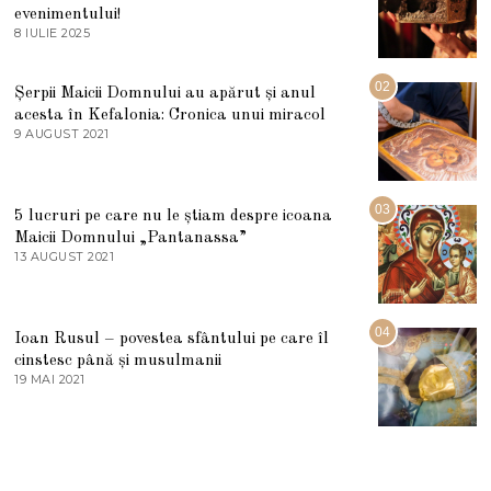
evenimentului!
8 IULIE 2025
1
0
I
U
02
Șerpii Maicii Domnului au apărut și anul
L
acesta în Kefalonia: Cronica unui miracol
I
E
9 AUGUST 2021
2
2
7
0
M
2
A
5
R
03
5 lucruri pe care nu le știam despre icoana
T
I
Maicii Domnului „Pantanassa”
E
13 AUGUST 2021
1
2
3
0
A
2
U
2
G
04
Ioan Rusul – povestea sfântului pe care îl
U
S
cinstesc până și musulmanii
T
19 MAI 2021
1
2
9
0
M
2
A
1
I
2
0