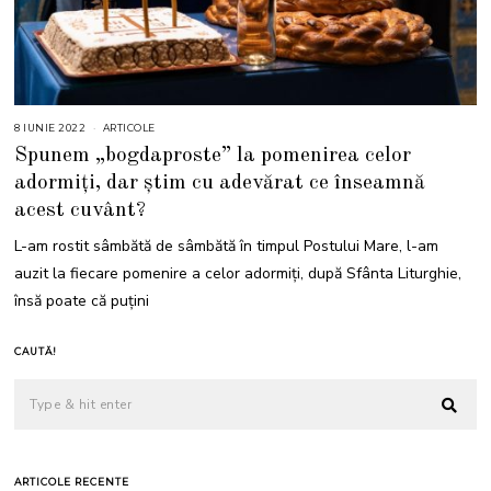
8 IUNIE 2022
8
ARTICOLE
I
Spunem „bogdaproste” la pomenirea celor
U
N
adormiți, dar știm cu adevărat ce înseamnă
I
E
acest cuvânt?
2
0
2
L-am rostit sâmbătă de sâmbătă în timpul Postului Mare, l-am
2
auzit la fiecare pomenire a celor adormiți, după Sfânta Liturghie,
însă poate că puțini
CAUTĂ!
ARTICOLE RECENTE